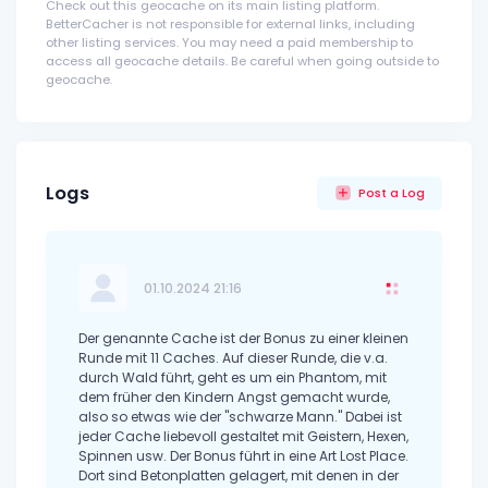
Check out this geocache on its main listing platform.
BetterCacher is not responsible for external links, including
other listing services. You may need a paid membership to
access all geocache details. Be careful when going outside to
geocache.
Logs
Post a Log
01.10.2024 21:16
Der genannte Cache ist der Bonus zu einer kleinen
Runde mit 11 Caches. Auf dieser Runde, die v.a.
durch Wald führt, geht es um ein Phantom, mit
dem früher den Kindern Angst gemacht wurde,
also so etwas wie der "schwarze Mann." Dabei ist
jeder Cache liebevoll gestaltet mit Geistern, Hexen,
Spinnen usw. Der Bonus führt in eine Art Lost Place.
Dort sind Betonplatten gelagert, mit denen in der