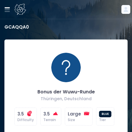
GCAQQA0
Bonus der Wuwu-Runde
Thüringen, Deutschland
3.5
3.5
Large
BLUE
Difficulty
Terrain
Size
Tier