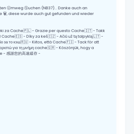
ten Ⓤmweg Ⓢuchen (NB37)... Danke auch an
e 🗑, diese wurde auch gut gefunden und wieder
ęki za Cache🇵🇱 - Grazie per questo Cache🇮🇹 - Takk
ache🇪🇸 - Díky za keš🇨🇿 - Ačiū už tą talpyklą🇱🇹 -
за то кэш🇷🇺 - Kiitos, että Cache🇫🇮 - Tack för att
ριστώ για τη μνήμη cache🇬🇷 - Köszönjük, hogy a
cache - 感謝您的高速緩存 -