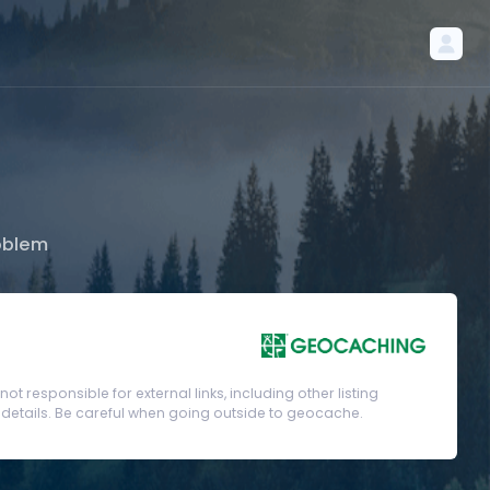
oblem
t responsible for external links, including other listing
etails. Be careful when going outside to geocache.