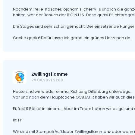
Nachdem Pelle-Käscher, ojonamis, cherry_s und ich die ga
hatten, war der Besuch der B.O.N.U.S-Dose quasi Pflichtprogr
Die Stages sind sehr schön gemacht. Der einsetzende Hunger
Cache qapla! Dafür lasse ich gerne ein grünes Herzchen da.
Zwillingsflamme
29.08.2021 21:00
Heute sind wir wieder einmal Richtung Dillenburg unterwegs.
Vor und nach dem Hauptcache GC8JAHR haben wir auch diese
Ei, fast 9 Rätsel in einem.... Aber im Team haben wir es gut und
In: FP
Wir sind mit Stempel/Aufkleber Zwillingsflamme ☯ oder wenn nich