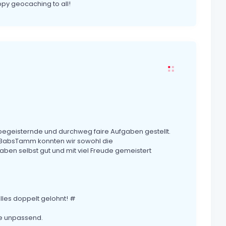
py geocaching to all!
 begeisternde und durchweg faire Aufgaben gestellt.
o BabsTamm konnten wir sowohl die
ben selbst gut und mit viel Freude gemeistert
lles doppelt gelohnt! #
re unpassend.