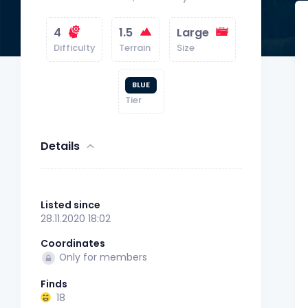
4
1.5
Large
Difficulty
Terrain
Size
BLUE
Tier
Details
Listed since
28.11.2020 18:02
Coordinates
Only for members
Finds
18