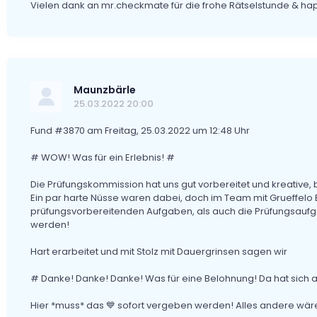
Vielen dank an mr.checkmate für die frohe Rätselstunde & hap
Maunzbärle
25.03.2022 20:00
Fund #3870 am Freitag, 25.03.2022 um 12:48 Uhr
# WOW! Was für ein Erlebnis! #
Die Prüfungskommission hat uns gut vorbereitet und kreative,
Ein par harte Nüsse waren dabei, doch im Team mit Grueffel
prüfungsvorbereitenden Aufgaben, als auch die Prüfungsaufga
werden!
Hart erarbeitet und mit Stolz mit Dauergrinsen sagen wir
# Danke! Danke! Danke! Was für eine Belohnung! Da hat sich a
Hier *muss* das 💙 sofort vergeben werden! Alles andere wä