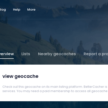
Blog
Help
More
erview
Lists
Nearby geocaches
Report a pr
view geocache
Check out this geocache on its main listing platform. BetterCacher is no
services. You may need a paid membership to access all geocache d