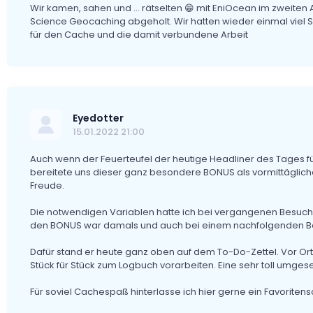
Wir kamen, sahen und ... rätselten 😁 mit EniOcean im zweiten An
Science Geocaching abgeholt. Wir hatten wieder einmal viel
für den Cache und die damit verbundene Arbeit
Eyedotter
15.01.2022 21:00
Auch wenn der Feuerteufel der heutige Headliner des Tages f
bereitete uns dieser ganz besondere BONUS als vormittägliche
Freude.
Die notwendigen Variablen hatte ich bei vergangenen Besuche
den BONUS war damals und auch bei einem nachfolgenden Besu
Dafür stand er heute ganz oben auf dem To-Do-Zettel. Vor Or
Stück für Stück zum Logbuch vorarbeiten. Eine sehr toll umge
Für soviel Cachespaß hinterlasse ich hier gerne ein Favorite