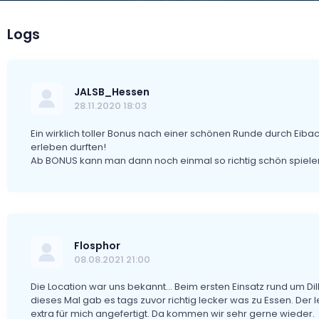
Logs
JALSB_Hessen
28.11.2020 18:03
Ein wirklich toller Bonus nach einer schönen Runde durch Eibac
erleben durften!
Ab BONUS kann man dann noch einmal so richtig schön spiele
Flosphor
08.08.2021 21:00
Die Location war uns bekannt... Beim ersten Einsatz rund um Dil
dieses Mal gab es tags zuvor richtig lecker was zu Essen. Der 
extra für mich angefertigt. Da kommen wir sehr gerne wieder.