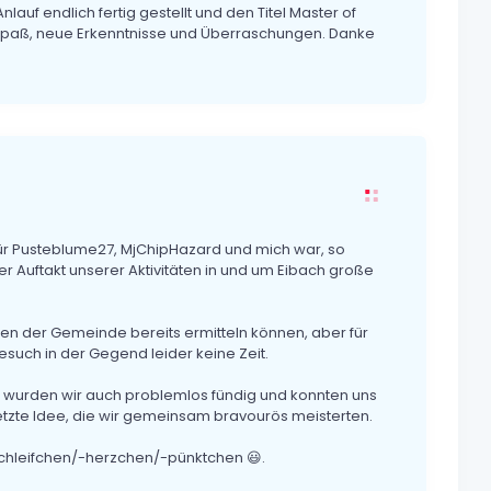
lauf endlich fertig gestellt und den Titel Master of
 Spaß, neue Erkenntnisse und Überraschungen. Danke
ür Pusteblume27, MjChipHazard und mich war, so
r Auftakt unserer Aktivitäten in und um Eibach große
n der Gemeinde bereits ermitteln können, aber für
ch in der Gegend leider keine Zeit.
t wurden wir auch problemlos fündig und konnten uns
setzte Idee, die wir gemeinsam bravourös meisterten.
nschleifchen/-herzchen/-pünktchen 😃.