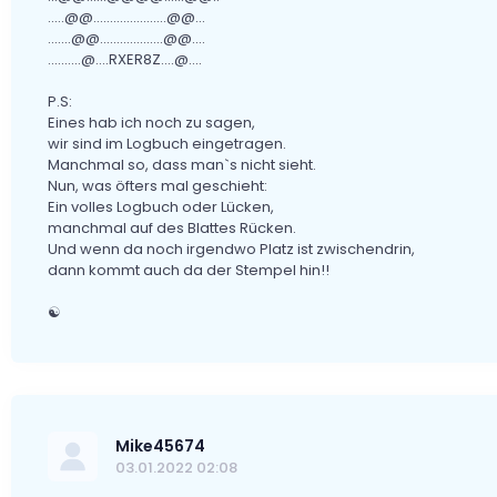
.....@@......................@@...
.......@@...................@@....
....…...@....RXER8Z....@....
P.S:
Eines hab ich noch zu sagen,
wir sind im Logbuch eingetragen.
Manchmal so, dass man`s nicht sieht.
Nun, was öfters mal geschieht:
Ein volles Logbuch oder Lücken,
manchmal auf des Blattes Rücken.
Und wenn da noch irgendwo Platz ist zwischendrin,
dann kommt auch da der Stempel hin!!
☯
Mike45674
03.01.2022 02:08