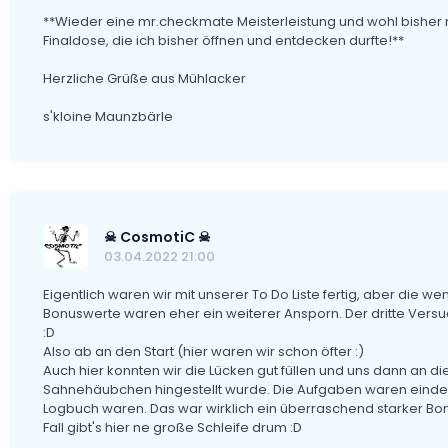
**Wieder eine mr.checkmate Meisterleistung und wohl bisher
Finaldose, die ich bisher öffnen und entdecken durfte!**
Herzliche Grüße aus Mühlacker
s'kloine Maunzbärle
☠ CosmotiC ☠
03.04.2022 21:00
Eigentlich waren wir mit unserer To Do Liste fertig, aber die
Bonuswerte waren eher ein weiterer Ansporn. Der dritte Vers
:D
Also ab an den Start (hier waren wir schon öfter :)
Auch hier konnten wir die Lücken gut füllen und uns dann an di
Sahnehäubchen hingestellt wurde. Die Aufgaben waren eindeutig
Logbuch waren. Das war wirklich ein überraschend starker Bon
Fall gibt's hier ne große Schleife drum :D