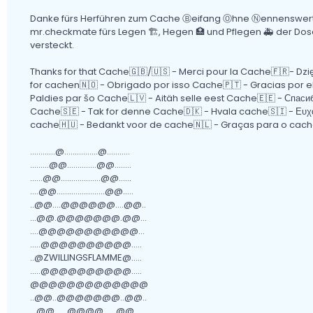
Danke fürs Herführen zum Cache Ⓑeifang Ⓞhne Ⓝennenswer
mr.checkmate fürs Legen 🏗, Hegen 🏥 und Pflegen 🚑 der Dos
versteckt.
Thanks for that Cache🇬🇧/🇺🇸 - Merci pour la Cache🇫🇷- Dzi
for cachen🇳🇴 - Obrigado por isso Cache🇵🇹 - Gracias por el C
Paldies par šo Cache🇱🇻 - Aitäh selle eest Cache🇪🇪 - Спасибо 
Cache🇸🇪 - Tak for denne Cache🇩🇰 - Hvala cache🇸🇮 - Ευχα
cache🇭🇺 - Bedankt voor de cache🇳🇱 - Graças para o 
............@................@...........
.........@@..............@@........
......@@...................@@......
....@@.......................@@.....
..@@....@@@@@@....@@..
...@@.@@@@@@@.@@...
....@@@@@@@@@@@...
.....@@@@@@@@@@.....
..@ZWILLINGSFLAMME@.....
.....@@@@@@@@@@.....
@@@@@@@@@@@@@
..@@..@@@@@@@..@@..
...@@......@@@@......@@..