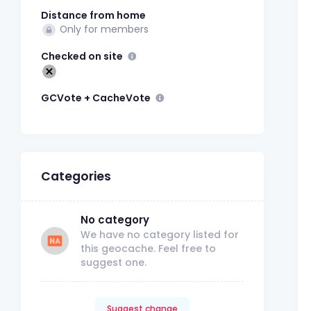
Distance from home
Only for members
Checked on site
GCVote + CacheVote
Categories
No category
We have no category listed for
this geocache. Feel free to
suggest one.
Suggest change