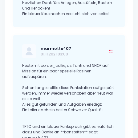
Herzlichen Dank fürs Anlegen, Austüfteln, Basteln
und Herlocken!
Ein blauer Kauknochen versteht sich von selbst.
marmotte407
01.11.2021 03:00
Heute mit border_collie, ds Tanti und NHOP auf
Mission für ein paar spezielle Rosinen
aufzuspüren.
Schon lange solllte diese Funkstation aufgespürt
werden, immer wieder verschoben aber heut war
es so weit.
Alles gut gefunden und Aufgaben erledigt:
Ein toller cache in bester Schweizer Qualität.
TFTC und ein blauer Funkspruch gibt es natürlich
dazu und Danke an **bonstetten** sagt
marmotte407