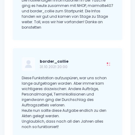
Die notwendigen Informationen in der Tasche
ging es heute zusammen mit NHOP, marmotte407
und border_collie zum Startpunkt. Die Infos
fanden wir gut und kamen von Stage zu Stage
weiter. Toll, was wir hier vorfanden! Danke an
bonstetten
border_collie
31.10.2021 20:00
Diese Funkstation aufzuspüren, war uns schon
lange aufgetragen worden. Aber immer kam
wichtigeres dazwischen: Andere Aufträge,
Personalmangel, Terminkollisionen und
irgendwann ging der Durchschlag des
Auftragszettels verloren.
Heute nun sollte diese Aufgabe endlich zu den
Akten gelegt werden.
Unglaublich, dass nach all den Jahren alles
noch so funktioniert!