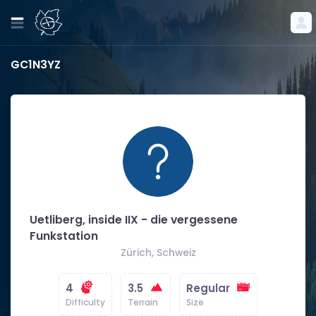
GC1N3YZ
Uetliberg, inside IIX - die vergessene
Funkstation
Zürich, Schweiz
4
3.5
Regular
Difficulty
Terrain
Size