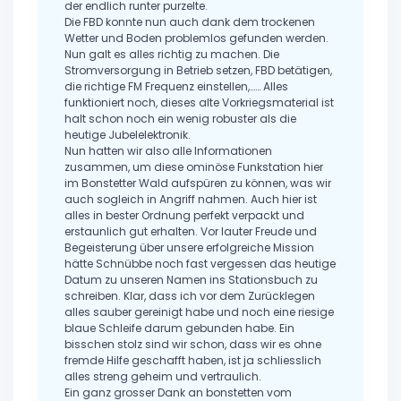
der endlich runter purzelte.
Die FBD konnte nun auch dank dem trockenen
Wetter und Boden problemlos gefunden werden.
Nun galt es alles richtig zu machen. Die
Stromversorgung in Betrieb setzen, FBD betätigen,
die richtige FM Frequenz einstellen,…… Alles
funktioniert noch, dieses alte Vorkriegsmaterial ist
halt schon noch ein wenig robuster als die
heutige Jubelelektronik.
Nun hatten wir also alle Informationen
zusammen, um diese ominöse Funkstation hier
im Bonstetter Wald aufspüren zu können, was wir
auch sogleich in Angriff nahmen. Auch hier ist
alles in bester Ordnung perfekt verpackt und
erstaunlich gut erhalten. Vor lauter Freude und
Begeisterung über unsere erfolgreiche Mission
hätte Schnübbe noch fast vergessen das heutige
Datum zu unseren Namen ins Stationsbuch zu
schreiben. Klar, dass ich vor dem Zurücklegen
alles sauber gereinigt habe und noch eine riesige
blaue Schleife darum gebunden habe. Ein
bisschen stolz sind wir schon, dass wir es ohne
fremde Hilfe geschafft haben, ist ja schliesslich
alles streng geheim und vertraulich.
Ein ganz grosser Dank an bonstetten vom