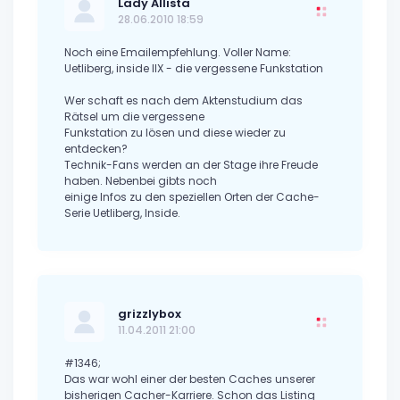
Lady Allista
28.06.2010 18:59
Noch eine Emailempfehlung. Voller Name:
Uetliberg, inside IIX - die vergessene Funkstation
Wer schaft es nach dem Aktenstudium das
Rätsel um die vergessene
Funkstation zu lösen und diese wieder zu
entdecken?
Technik-Fans werden an der Stage ihre Freude
haben. Nebenbei gibts noch
einige Infos zu den speziellen Orten der Cache-
Serie Uetliberg, Inside.
grizzlybox
11.04.2011 21:00
#1346;
Das war wohl einer der besten Caches unserer
bisherigen Cacher-Karriere. Schon das Listing