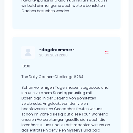
Favoritenpunkt! Und auch klar ist für mich, dass
wir bald einmal gerne auch weitere bonstetten
Caches besuchen werden.
-dagdroemmer-
26.09.2021 21:00
10:30
The Daily Cacher-Challenge#264
Schon vor einigen Tagen haben stegooooo und
ich uns zu einem Sonntagsausflug mit
Dosenjagd in der Gegend von Bonstetten
verabredet. Angelockt von den vielen
hochfavorisierten Geocaches freuten wir uns
schon im Vorfeld riesig auf diese Tour. Während
unseren Vorbereitungen gesellte sich auch die
loredöner zu uns und zu dritt machten wir uns an
das enträtseln der vielen Mysterys und bald