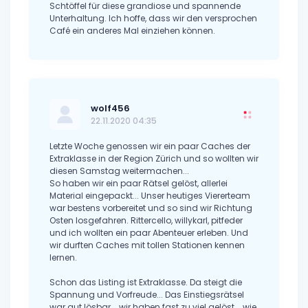
Schtöffel für diese grandiose und spannende
Unterhaltung. Ich hoffe, dass wir den versprochen
Café ein anderes Mal einziehen können.
wolf456
22.11.2020 04:35
Letzte Woche genossen wir ein paar Caches der
Extraklasse in der Region Zürich und so wollten wir
diesen Samstag weitermachen...
So haben wir ein paar Rätsel gelöst, allerlei
Material eingepackt... Unser heutiges Viererteam
war bestens vorbereitet und so sind wir Richtung
Osten losgefahren. Rittercello, willykarl, pitfeder
und ich wollten ein paar Abenteuer erleben. Und
wir durften Caches mit tollen Stationen kennen
lernen.
Schon das Listing ist Extraklasse. Da steigt die
Spannung und Vorfreude... Das Einstiegsrätsel
war gut lösbar... wir haben fast zu viel gelöst... wie