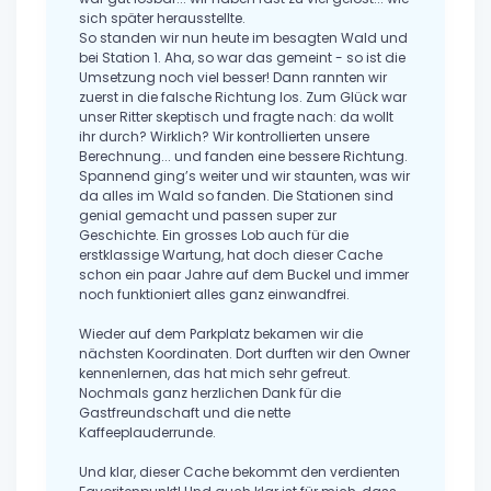
sich später herausstellte.
So standen wir nun heute im besagten Wald und
bei Station 1. Aha, so war das gemeint - so ist die
Umsetzung noch viel besser! Dann rannten wir
zuerst in die falsche Richtung los. Zum Glück war
unser Ritter skeptisch und fragte nach: da wollt
ihr durch? Wirklich? Wir kontrollierten unsere
Berechnung... und fanden eine bessere Richtung.
Spannend ging’s weiter und wir staunten, was wir
da alles im Wald so fanden. Die Stationen sind
genial gemacht und passen super zur
Geschichte. Ein grosses Lob auch für die
erstklassige Wartung, hat doch dieser Cache
schon ein paar Jahre auf dem Buckel und immer
noch funktioniert alles ganz einwandfrei.
Wieder auf dem Parkplatz bekamen wir die
nächsten Koordinaten. Dort durften wir den Owner
kennenlernen, das hat mich sehr gefreut.
Nochmals ganz herzlichen Dank für die
Gastfreundschaft und die nette
Kaffeeplauderrunde.
Und klar, dieser Cache bekommt den verdienten