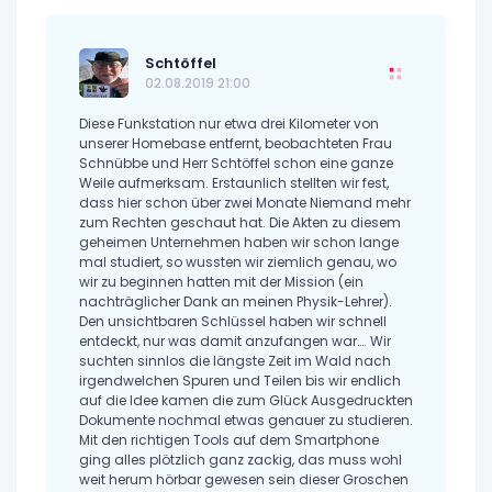
Schtöffel
02.08.2019 21:00
Diese Funkstation nur etwa drei Kilometer von
unserer Homebase entfernt, beobachteten Frau
Schnübbe und Herr Schtöffel schon eine ganze
Weile aufmerksam. Erstaunlich stellten wir fest,
dass hier schon über zwei Monate Niemand mehr
zum Rechten geschaut hat. Die Akten zu diesem
geheimen Unternehmen haben wir schon lange
mal studiert, so wussten wir ziemlich genau, wo
wir zu beginnen hatten mit der Mission (ein
nachträglicher Dank an meinen Physik-Lehrer).
Den unsichtbaren Schlüssel haben wir schnell
entdeckt, nur was damit anzufangen war…. Wir
suchten sinnlos die längste Zeit im Wald nach
irgendwelchen Spuren und Teilen bis wir endlich
auf die Idee kamen die zum Glück Ausgedruckten
Dokumente nochmal etwas genauer zu studieren.
Mit den richtigen Tools auf dem Smartphone
ging alles plötzlich ganz zackig, das muss wohl
weit herum hörbar gewesen sein dieser Groschen