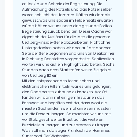
entlockte und Schreie der Begeisterung. Die
Aufmachung des Rätsels und das Rätsel selber
waren schlicht der Hammer. Hätten wir damals
gewusst, was uns später im Feldeinsatz erwarten
würde, hätten wir uns noch eine gesunde Portion
Begeisterung zurück behalten. Dieser Cache war
eigentlch der Auslöser für die Idee, die gesamte
Uetliberg-inside-Serie abzuarbeiten. Nicht ohne
Hintergedanken haben wir aber auf der anderen
Seite der Serie begonnen und uns von Dietikon her
in Richtung Bonstetten vorgearbeitet. Schliesslich
wollten wir uns auf ein Highlight zuarbeiten. Sechs
Stunden nach dem Start trafen wir im Zielgebiet
von Uetliberg IIX ein.
Mit den entsprechenden technischen und
elektronischen Hilfsmitteln war es uns gelungen,
den Code bereits zuhause zu knacken. Vor Ort
fanden wir dann mit einigem Erstaunen das
Passwort und begriffen erst da, dass wohl die
meisten Suchenden zweimal anreisen mussten,
um die Dose zu bergen. So machten wir uns mit
vor Stolz geschwellter Brust auf, die weiteren
Puzzleteile zu bergen und zusammen zu tragen.
Was soll man da sagen? Einfach der Hammer.
Super cool. Der Wahnsinn.