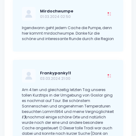
Mirdochwumpe
01.03.2024 02:50
Irgendwann geht jedem Cache die Pumpe, denn
hier kommt mirdochwumpe. Danke für die
schöne und interessante Runde durch die Region
Frankypanky11
03.03.2024 21:00
Am 4.ten und gleichzeitig letzten Tag unseres
tollen Kurztrips in der Umgebung von Goslar ging
es nochmal auf Tour. Bei schönstem
Sonnenschein und angenehmen Temperaturen
besuchten Lamm1964 und meine Vergnüglichkeit
💃🕺nochmal einige schöne Orte und natürlich
wurde noch der eine und andere besondere
Cache angesteuert 🙂 Dieser tolle Tradi war auch
dabei und konnte nach kurzer Suche (Dank an