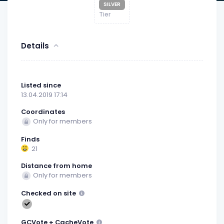
SILVER
Tier
Details
Listed since
13.04.2019 17:14
Coordinates
Only for members
Finds
21
Distance from home
Only for members
Checked on site
GCVote + CacheVote