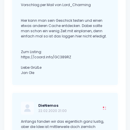
Vorschlag per Mail von Lord_Charming
Hier kann man sein Geschick testen und einen
etwas anderen Cache entdecken. Dabei sollte
man schon ein wenig Zeit mit einplanen, denn
einfach mal so ist das loggen hier nicht erledigt.
Zum Listing:
https://coord.info/GC389RZ
Liebe Grüße
Jan Ole
DieNemos
22.02.2020 21:00
Anfangs fanden wir das eigentlich ganz lustig,
aber die Idee ist mittlerweile doch ziemlich