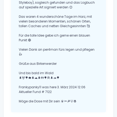
Styleboy), sogleich gefunden und das Logbuch
auf spezielle Art signiert werden 😊
Das waren 4 wunderschöne Tage im Harz, mit
vielen besonderen Momenten, schönen Orten,
tollen Caches und netten Gleichgesinnten 🥰
Für die tolle Idee gebe ich gerne einen blauen
Punkt 🔵
Vielen Dank an per4man fürs legen und pflegen
👍
Grüße aus Birkenwerder
Und bis bald im Wald
🌲🦌🌳🐗🌲🐢🌲👫🌳🦧🌲🦔🌳
Frankypanky11 was here 3. März 2024 12:06
Aktueller Fund # 7122
Möge die Dose mit Dir sein 🥫🔦🔎💡🧲