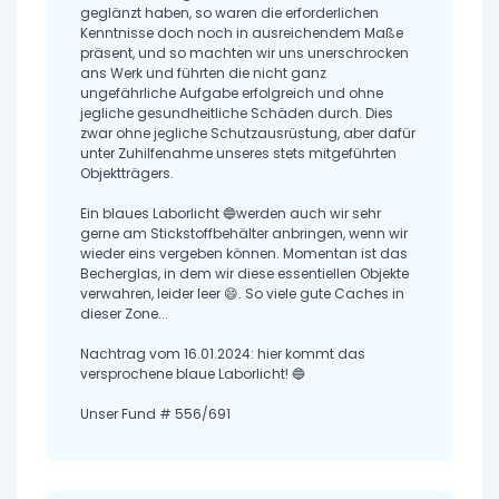
geglänzt haben, so waren die erforderlichen
Kenntnisse doch noch in ausreichendem Maße
präsent, und so machten wir uns unerschrocken
ans Werk und führten die nicht ganz
ungefährliche Aufgabe erfolgreich und ohne
jegliche gesundheitliche Schäden durch. Dies
zwar ohne jegliche Schutzausrüstung, aber dafür
unter Zuhilfenahme unseres stets mitgeführten
Objektträgers.
Ein blaues Laborlicht 🔵werden auch wir sehr
gerne am Stickstoffbehälter anbringen, wenn wir
wieder eins vergeben können. Momentan ist das
Becherglas, in dem wir diese essentiellen Objekte
verwahren, leider leer 😄. So viele gute Caches in
dieser Zone...
Nachtrag vom 16.01.2024: hier kommt das
versprochene blaue Laborlicht! 🔵
Unser Fund # 556/691