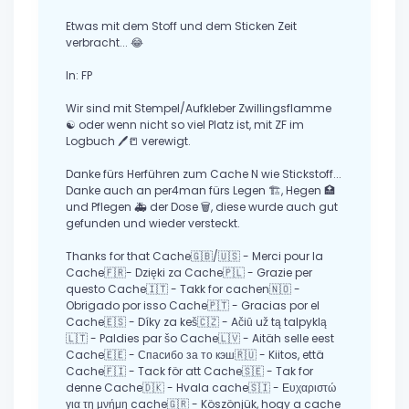
Etwas mit dem Stoff und dem Sticken Zeit
verbracht... 😂
In: FP
Wir sind mit Stempel/Aufkleber Zwillingsflamme
☯ oder wenn nicht so viel Platz ist, mit ZF im
Logbuch 🖊📒 verewigt.
Danke fürs Herführen zum Cache N wie Stickstoff...
Danke auch an per4man fürs Legen 🏗, Hegen 🏥
und Pflegen 🚑 der Dose 🗑, diese wurde auch gut
gefunden und wieder versteckt.
Thanks for that Cache🇬🇧/🇺🇸 - Merci pour la
Cache🇫🇷- Dzięki za Cache🇵🇱 - Grazie per
questo Cache🇮🇹 - Takk for cachen🇳🇴 -
Obrigado por isso Cache🇵🇹 - Gracias por el
Cache🇪🇸 - Díky za keš🇨🇿 - Ačiū už tą talpyklą
🇱🇹 - Paldies par šo Cache🇱🇻 - Aitäh selle eest
Cache🇪🇪 - Спасибо за то кэш🇷🇺 - Kiitos, että
Cache🇫🇮 - Tack för att Cache🇸🇪 - Tak for
denne Cache🇩🇰 - Hvala cache🇸🇮 - Ευχαριστώ
για τη μνήμη cache🇬🇷 - Köszönjük, hogy a cache