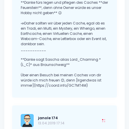
**Danke fürs legen und pflegen des Caches **der
Feuerstein**, denn ohne Owner würde es unser
Hobby nicht geben** 😉
📣Daher sollten wir über jeden Cache, egal ob es
ein Tradi, ein Multi, ein Mystery, ein Wherigo, einen
Earthcache, einen Virtuellen Cache, einen
Webcam-Cache, eine Letterbox oder ein Event ist,
dankbar sein.
___________
**Danke sagt Sascha alias Lord_Charming *
(L_C)* aus Braunschweig**
Über einen Besuch bei meinen Caches von dir
würde ich mich freuen 😊, denn [Irgendwas ist
immer](https://coord.info/GC7MT4M)
janole 174
13.04.2019 17:14