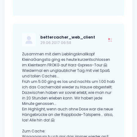
bettercacher_web_client
29.06.2017 06:58
Zusammen mit dem Lieblingsknallkopf
KleinaGangsta ging es heute kurzentschlossen
im Kleinteam FROKG auf Harz-Express-Tour 🤗
Wiedermal ein unglaublicher Tag mit viel Spaß
und tollen Caches...
Früh um 5:00 ging es los und nachts um 1:00 hab
ich das Cachemobil wieder zu Hause abgestellt.
Dazwischen haben wir soviel erlebt, wie man nur
in 20 Stunden erleben kann. Wir haben jede
Minute genossen...
Ein Highlight, wenn auch ohne Dose war die neue
Hängebrücke an der Rappbode-Talsperre... also,
los! Alle hin da! 🤗
Zum Cache:
Waaaaarum tu ich mir das immer wieder an?