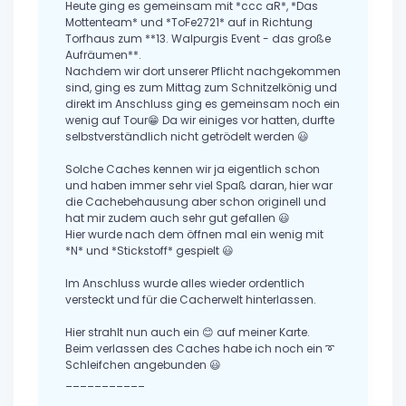
Heute ging es gemeinsam mit *ccc aR*, *Das
Mottenteam* und *ToFe2721* auf in Richtung
Torfhaus zum **13. Walpurgis Event - das große
Aufräumen**.
Nachdem wir dort unserer Pflicht nachgekommen
sind, ging es zum Mittag zum Schnitzelkönig und
direkt im Anschluss ging es gemeinsam noch ein
wenig auf Tour😁 Da wir einiges vor hatten, durfte
selbstverständlich nicht getrödelt werden 😃
Solche Caches kennen wir ja eigentlich schon
und haben immer sehr viel Spaß daran, hier war
die Cachebehausung aber schon originell und
hat mir zudem auch sehr gut gefallen 😃
Hier wurde nach dem öffnen mal ein wenig mit
*N* und *Stickstoff* gespielt 😃
Im Anschluss wurde alles wieder ordentlich
versteckt und für die Cacherwelt hinterlassen.
Hier strahlt nun auch ein 😊 auf meiner Karte.
Beim verlassen des Caches habe ich noch ein ➰
Schleifchen angebunden 😃
___________