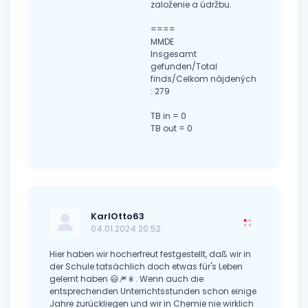
založenie a údržbu.
====
MMDE
Insgesamt
gefunden/Total
finds/Celkom nájdených
: 279
TB in = 0
TB out = 0
KarlOtto63
04.01.2024 20:52
Hier haben wir hocherfreut festgestellt, daß wir in
der Schule tatsächlich doch etwas für's Leben
gelernt haben 😃🎆🎇. Wenn auch die
entsprechenden Unterrichtsstunden schon einige
Jahre zurückliegen und wir in Chemie nie wirklich