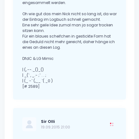
eingesammelt werden.
Oh wie gut das mein Nick nicht so lang ist, da war
der Eintrag im Logbuch schnell gemacht.
Eine sehr geile Idee zumal man ja sogar trocken
sitzen kann.
Für ein blaues scheifchen in gestickte Form hat
die Geduld nicht mehr gereicht, daher hänge ich
eines an diesen Log.
DfdC & LG Mimic
| (,.--._()_()
| _(` , _.- ;` . . ;
| (_ -` (,__ `( _0 )
[# 2589]
Sir Olli
19.09.2015 21:00