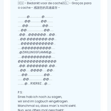
🇭🇺 - Bedankt voor de cache🇳🇱 - Graças para
o cache - 感謝您的高速緩存 -
............@................@...........
.........@@..............@@........
......@@...................@@......
....@@.......................@@.....
..@@....@@@@@@....@@..
...@@.@@@@@@@.@@...
....@@@@@@@@@@@...
.....@@@@@@@@@@.....
..@ZWILLINGSFLAMME@.....
.....@@@@@@@@@@.....
@@@@@@@@@@@@@
..@@..@@@@@@@..@@..
...@@......@@@@......@@..
.....@@......................@@...
.......@@...................@@....
....…...@....RXER8Z....@....
P.S:
Eines hab ich noch zu sagen,
wir sind im Logbuch eingetragen.
Manchmal so, dass man`s nicht sieht.
Nun, was öfters mal geschieht: