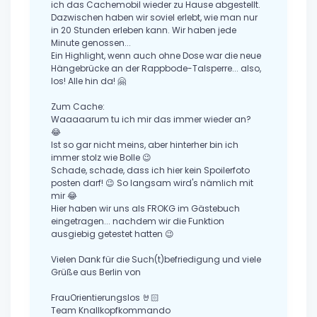
ich das Cachemobil wieder zu Hause abgestellt.
Dazwischen haben wir soviel erlebt, wie man nur
in 20 Stunden erleben kann. Wir haben jede
Minute genossen...
Ein Highlight, wenn auch ohne Dose war die neue
Hängebrücke an der Rappbode-Talsperre... also,
los! Alle hin da! 🤗
Zum Cache:
Waaaaarum tu ich mir das immer wieder an?
😂
Ist so gar nicht meins, aber hinterher bin ich
immer stolz wie Bolle 😉
Schade, schade, dass ich hier kein Spoilerfoto
posten darf! 😉 So langsam wird's nämlich mit
mir 😂
Hier haben wir uns als FROKG im Gästebuch
eingetragen... nachdem wir die Funktion
ausgiebig getestet hatten 😉
Vielen Dank für die Such(t)befriedigung und viele
Grüße aus Berlin von
FrauOrientierungslos 🤘🏻
Team Knallkopfkommando