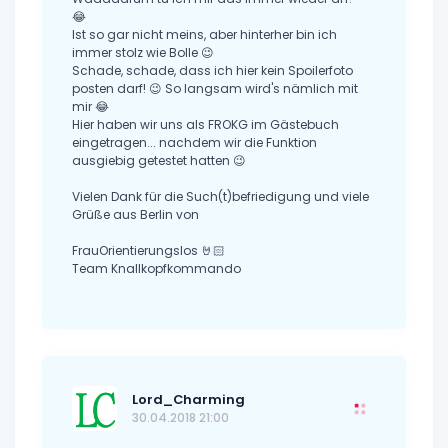
😂
Ist so gar nicht meins, aber hinterher bin ich
immer stolz wie Bolle 😉
Schade, schade, dass ich hier kein Spoilerfoto
posten darf! 😉 So langsam wird's nämlich mit
mir 😂
Hier haben wir uns als FROKG im Gästebuch
eingetragen... nachdem wir die Funktion
ausgiebig getestet hatten 😉
Vielen Dank für die Such(t)befriedigung und viele
Grüße aus Berlin von
FrauOrientierungslos 🤘🏻
Team Knallkopfkommando
Lord_Charming
30.04.2018 21:00