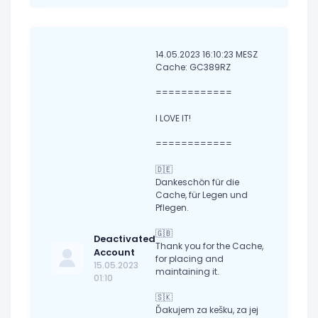
14.05.2023 16:10:23 MESZ
Cache: GC389RZ
============
I LOVE IT!
============
🇩🇪
Dankeschön für die
Cache, für Legen und
Pflegen.
🇬🇧
Deactivated
Thank you for the Cache,
Account
for placing and
15.05.2023
maintaining it.
01:10
🇸🇰
Ďakujem za kešku, za jej