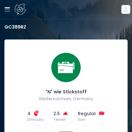
GC389RZ
"N" wie Stickstoff
Niedersachsen, Germany
4
2.5
Regular
Difficulty
Terrain
Size