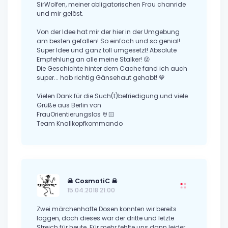
SirWolfen, meiner obligatorischen Frau chanride
und mir gelöst.
Von der Idee hat mir der hier in der Umgebung
am besten gefallen! So einfach und so genial!
Super Idee und ganz toll umgesetzt! Absolute
Empfehlung an alle meine Stalker! 😜
Die Geschichte hinter dem Cache fand ich auch
super... hab richtig Gänsehaut gehabt! 💙
Vielen Dank für die Such(t)befriedigung und viele
Grüße aus Berlin von
FrauOrientierungslos 🤘🏻
Team Knallkopfkommando
☠ CosmotiC ☠
15.04.2018 21:00
Zwei märchenhafte Dosen konnten wir bereits
loggen, doch dieses war der dritte und letzte
Streich für heute. Für mehr fehlte uns dann leider