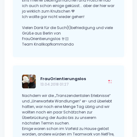
Eins meiner Lieblingsmärchen und Frösche hab
ich auch schon einige geküsst... aber der hier war
ja wirklich zum Knutschen 💙
Ich wollte gar nicht wieder gehen!
Vielen Dank für die Such(t)befriedigung und viele
Grüße aus Berlin von
FrauOrientierungslos 🤘🏻
Team Knallkopfkommando
FrauOrientierungslos
13.04.2018 01:27
Nachdem wir die „Transzendentalen Erlebnisse“
und „Unerwartete Wandlungen“ er- und überlebt
hatten, war noch eine Menge Tag übrig und wir
wollten noch ein paar Schätzchen zur
Überbrückung der Audio bis zu unserem
nächsten Termin suchen.
Einige waren schon im Vorfeld zu Hause gelöst
worden, andere würden im Teamwork von NetF1re,