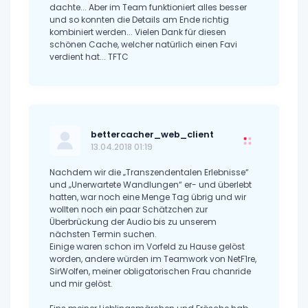
dachte... Aber im Team funktioniert alles besser
und so konnten die Details am Ende richtig
kombiniert werden... Vielen Dank für diesen
schönen Cache, welcher natürlich einen Favi
verdient hat... TFTC
bettercacher_web_client
13.04.2018 01:19
Nachdem wir die „Transzendentalen Erlebnisse“
und „Unerwartete Wandlungen“ er- und überlebt
hatten, war noch eine Menge Tag übrig und wir
wollten noch ein paar Schätzchen zur
Überbrückung der Audio bis zu unserem
nächsten Termin suchen.
Einige waren schon im Vorfeld zu Hause gelöst
worden, andere würden im Teamwork von NetF1re,
SirWolfen, meiner obligatorischen Frau chanride
und mir gelöst.