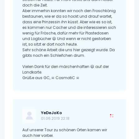
doch die Zeit.
Aber immerhin konnten wir noch den Froschkönig
bestaunen, wie er da so hockt und drauf wartet,
dass eine Prinzessin ihn küsst. Aber wie es so ist,
es kommen nur Cacher und die interessieren sich
wenig für Frösche, dafür mehr für Plastedosen
und Logbücher 😃 Und wenn er nicht gestorben
ist, so sitzt er dort noch heute.
Sehr schöne Arbeit die uns hier gezeigt wurde. Da
gibts noch ein Schleifchen drum.
Vielen Dank für den märchenhaften 😃 auf der
Landkarte.
Grüße aus GC, ☠ CosmotiC ☠
YeDeJoKo
01.06.2019 22:18
Auf unserer Tour zu schönen Orten kamen wir
auch hier vorbei.