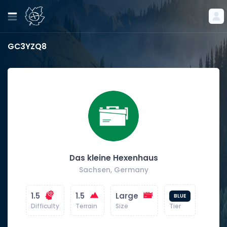
GC3YZQ8
Das kleine Hexenhaus
Sachsen, Germany
1.5
1.5
Large
BLUE
Difficulty
Terrain
Size
Tier