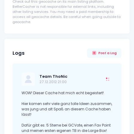
Check out this geocache on its main listing platform.
BetterCacher is not responsible for external links, including
other listing services. You may need a paid membership to
access all geocache details. Be careful when going outside to
geocache.
Logs
Post a Log
Team ThoNic
27.12.2012 21:00
WOW! Dieser Cache hat mich echt begeistert!
Hier kamen sehr viele ganz tolle Ideen zusammen,
was jung und alt Spaß an diesem Cache haben
lässt!
Dafür gibt es: 5 Sterne bei GCVote, einen Fav Point
und meinen ersten eigenen TB in die Large Box!