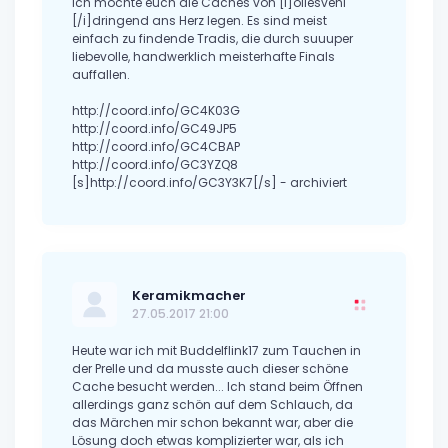
Ich möchte euch die Caches von [i]ollesveni
[/i]dringend ans Herz legen. Es sind meist
einfach zu findende Tradis, die durch suuuper
liebevolle, handwerklich meisterhafte Finals
auffallen.
http://coord.info/GC4K03G
http://coord.info/GC49JP5
http://coord.info/GC4CBAP
http://coord.info/GC3YZQ8
[s]http://coord.info/GC3Y3K7[/s] - archiviert
Keramikmacher
27.05.2017 21:00
Heute war ich mit Buddelflink17 zum Tauchen in
der Prelle und da musste auch dieser schöne
Cache besucht werden... Ich stand beim Öffnen
allerdings ganz schön auf dem Schlauch, da
das Märchen mir schon bekannt war, aber die
Lösung doch etwas komplizierter war, als ich