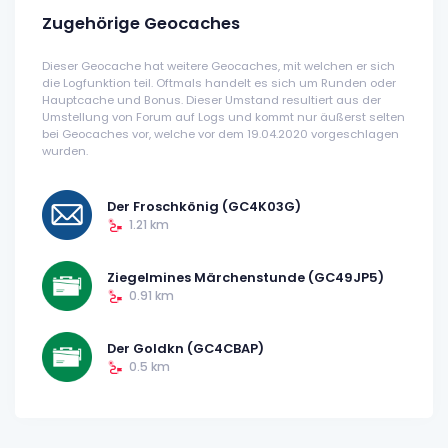
Zugehörige Geocaches
Dieser Geocache hat weitere Geocaches, mit welchen er sich
die Logfunktion teil. Oftmals handelt es sich um Runden oder
Hauptcache und Bonus. Dieser Umstand resultiert aus der
Umstellung von Forum auf Logs und kommt nur äußerst selten
bei Geocaches vor, welche vor dem 19.04.2020 vorgeschlagen
wurden.
Der Froschkönig (GC4K03G)
1.21 km
Ziegelmines Märchenstunde (GC49JP5)
0.91 km
Der Goldkn (GC4CBAP)
0.5 km