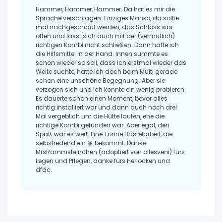
Hammer, Hammer, Hammer. Da hat es mir die
Sprache verschlagen. Einziges Manko, da sollte
mal nachgeschaut werden, das Schloss war
offen und lässt sich auch mit der (vermutlich)
richtigen Kombi nicht schließen. Dann hatte ich
die Hilfsmittel in der Hand. Innen summte es
schon wieder so soll, dass ich erstmal wieder das
Weite suchte, hatte ich doch beim Multi gerade
schon eine unschöne Begegnung. Aber sie
verzogen sich und ich konnte ein wenig probieren.
Es dauerte schon einen Moment, bevor alles
richtig installiert war und dann auch noch drei
Mal vergeblich um die Hütte laufen, ehe die
richtige Kombi gefunden war. Aber egal, den
Spaß war es wert. Eine Tonne Bastelarbeit, die
selbstredend ein 🎀 bekommt. Danke
MrsRammsteinchen (adoptiert von ollesveni) fürs
Legen und Pflegen, danke fürs Herlocken und
dfdc.