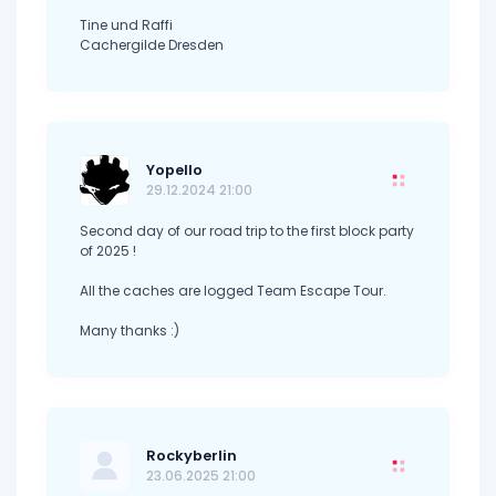
Tine und Raffi
Cachergilde Dresden
Yopello
29.12.2024 21:00
Second day of our road trip to the first block party
of 2025 !
All the caches are logged Team Escape Tour.
Many thanks :)
Rockyberlin
23.06.2025 21:00