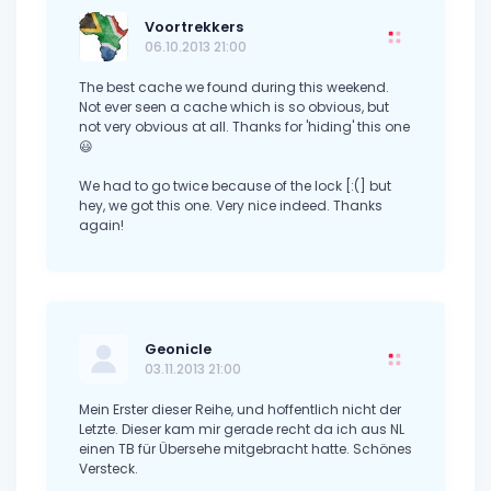
Voortrekkers
06.10.2013 21:00
The best cache we found during this weekend.
Not ever seen a cache which is so obvious, but
not very obvious at all. Thanks for 'hiding' this one
😃
We had to go twice because of the lock [:(] but
hey, we got this one. Very nice indeed. Thanks
again!
Geonicle
03.11.2013 21:00
Mein Erster dieser Reihe, und hoffentlich nicht der
Letzte. Dieser kam mir gerade recht da ich aus NL
einen TB für Übersehe mitgebracht hatte. Schönes
Versteck.