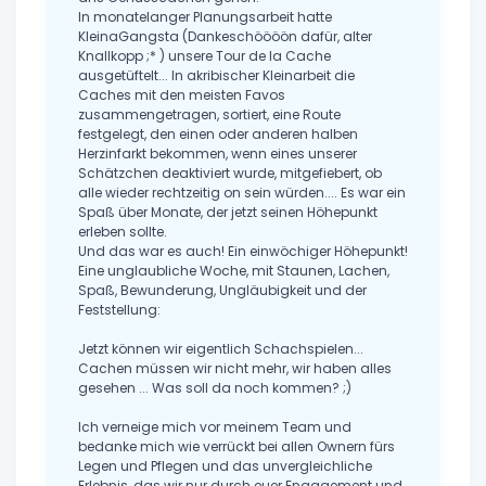
In monatelanger Planungsarbeit hatte
KleinaGangsta (Dankeschöööön dafür, alter
Knallkopp ;* ) unsere Tour de la Cache
ausgetüftelt... In akribischer Kleinarbeit die
Caches mit den meisten Favos
zusammengetragen, sortiert, eine Route
festgelegt, den einen oder anderen halben
Herzinfarkt bekommen, wenn eines unserer
Schätzchen deaktiviert wurde, mitgefiebert, ob
alle wieder rechtzeitig on sein würden.... Es war ein
Spaß über Monate, der jetzt seinen Höhepunkt
erleben sollte.
Und das war es auch! Ein einwöchiger Höhepunkt!
Eine unglaubliche Woche, mit Staunen, Lachen,
Spaß, Bewunderung, Ungläubigkeit und der
Feststellung:
Jetzt können wir eigentlich Schachspielen...
Cachen müssen wir nicht mehr, wir haben alles
gesehen ... Was soll da noch kommen? ;)
Ich verneige mich vor meinem Team und
bedanke mich wie verrückt bei allen Ownern fürs
Legen und Pflegen und das unvergleichliche
Erlebnis, das wir nur durch euer Engagement und