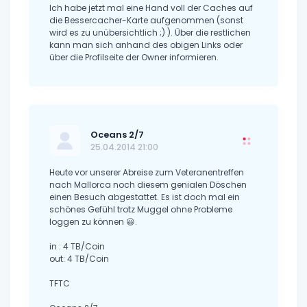
Ich habe jetzt mal eine Hand voll der Caches auf
die Bessercacher-Karte aufgenommen (sonst
wird es zu unübersichtlich ;) ). Über die restlichen
kann man sich anhand des obigen Links oder
über die Profilseite der Owner informieren.
Oceans 2/7
25.04.2014 21:00
Heute vor unserer Abreise zum Veteranentreffen
nach Mallorca noch diesem genialen Döschen
einen Besuch abgestattet. Es ist doch mal ein
schönes Gefühl trotz Muggel ohne Probleme
loggen zu können 😃.
in : 4 TB/Coin
out: 4 TB/Coin
TFTC