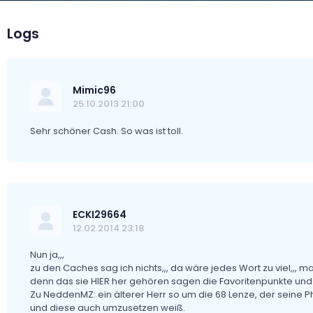
Logs
Mimic96
25.10.2013 21:00
Sehr schöner Cash. So was ist toll.
ECKI29664
12.02.2014 23:18
Nun ja,,,
zu den Caches sag ich nichts,,, da wäre jedes Wort zu viel,,, m
denn das sie HIER her gehören sagen die Favoritenpunkte und d
Zu NeddenMZ: ein älterer Herr so um die 68 Lenze, der seine Ph
und diese auch umzusetzen weiß.