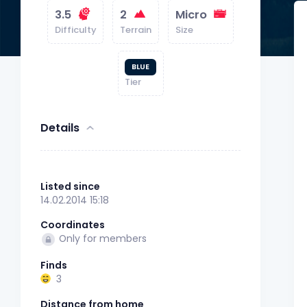
3.5
2
Micro
Difficulty
Terrain
Size
BLUE
Tier
Details
Listed since
14.02.2014 15:18
Coordinates
Only for members
Finds
3
Distance from home