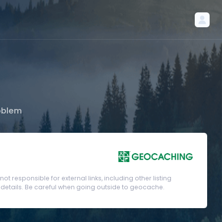
oblem
t responsible for external links, including other listing
etails. Be careful when going outside to geocache.