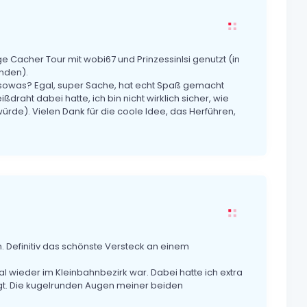
 Cacher Tour mit wobi67 und PrinzessinIsi genutzt (in
nden).
 sowas? Egal, super Sache, hat echt Spaß gemacht
draht dabei hatte, ich bin nicht wirklich sicher, wie
rde). Vielen Dank für die coole Idee, das Herführen,
 Definitiv das schönste Versteck an einem
 mal wieder im Kleinbahnbezirk war. Dabei hatte ich extra
t. Die kugelrunden Augen meiner beiden