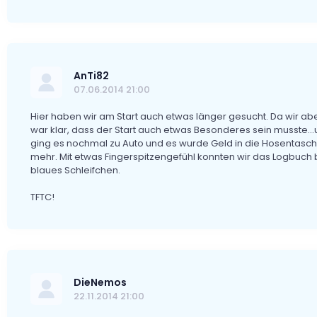
AnTi82
07.06.2014 21:00
Hier haben wir am Start auch etwas länger gesucht. Da wir 
war klar, dass der Start auch etwas Besonderes sein musste...u
ging es nochmal zu Auto und es wurde Geld in die Hosentasch
mehr. Mit etwas Fingerspitzengefühl konnten wir das Logbuch b
blaues Schleifchen.
TFTC!
DieNemos
22.11.2014 21:00