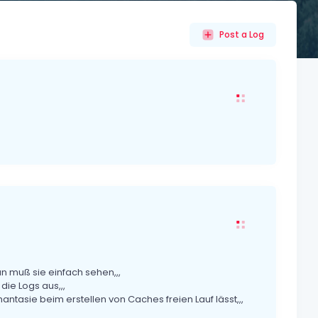
Post a Log
an muß sie einfach sehen,,,
ie Logs aus,,,
antasie beim erstellen von Caches freien Lauf lässt,,,