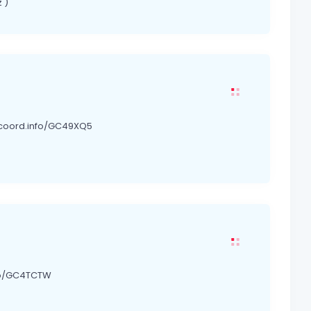
 )
//coord.info/GC49XQ5
info/GC4TCTW