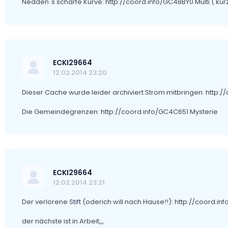
Nedden´s scharfe Kurve: http://coord.info/GC48BY0 Multi ( kurz
ECKI29664
12.02.2014 23:20
Dieser Cache wurde leider archiviert.Strom mitbringen: http:
Die Gemeindegrenzen: http://coord.info/GC4C651 Mysterie
ECKI29664
12.02.2014 23:21
Der verlorene Stift (oderich will nach Hause!!): http://coord.
der nächste ist in Arbeit,,,