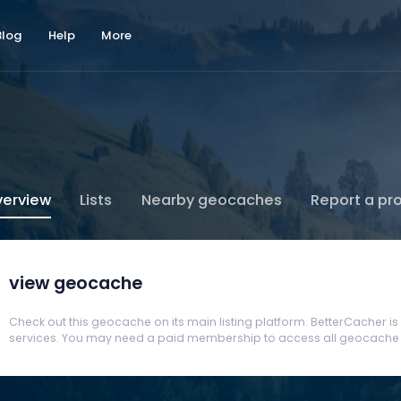
Blog
Help
More
erview
Lists
Nearby geocaches
Report a pr
view geocache
Check out this geocache on its main listing platform. BetterCacher is no
services. You may need a paid membership to access all geocache d