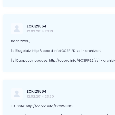
ECKI29664
12.02.2014 23:19
noch zwei,,,
[s]Flugplatz: http://coord.info/GC3P1FD[/s] - archiviert
[s]Cappuccinopause: http://coord.info/GC3PP92[/s] - archivi
ECKI29664
12.02.2014 23:20
TB-Safe: http://coord.info/GC3W8NG