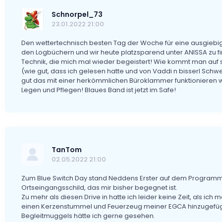
Schnorpel_73
23.01.2022 21:00
Den wettertechnisch besten Tag der Woche für eine ausgiebige
den Logbüchern und wir heute platzsparend unter ANISSA zu fi
Technik, die mich mal wieder begeistert! Wie kommt man auf
(wie gut, dass ich gelesen hatte und von Vaddi n bisserl Schweiß
gut das mit einer herkömmlichen Büroklammer funktionieren wü
Legen und Pflegen! Blaues Band ist jetzt im Safe!
TanTom
02.05.2022 21:00
Zum Blue Switch Day stand Neddens Erster auf dem Programm.
Ortseingangsschild, das mir bisher begegnet ist.
Zu mehr als diesen Drive in hatte ich leider keine Zeit, als ich
einen Kerzenstummel und Feuerzeug meiner EGCA hinzugefüg
Begleitmuggels hätte ich gerne gesehen.