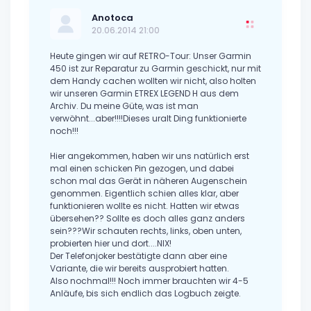
Anotoca
20.06.2014 21:00
Heute gingen wir auf RETRO-Tour: Unser Garmin
450 ist zur Reparatur zu Garmin geschickt, nur mit
dem Handy cachen wollten wir nicht, also holten
wir unseren Garmin ETREX LEGEND H aus dem
Archiv. Du meine Güte, was ist man
verwöhnt...aber!!!!Dieses uralt Ding funktionierte
noch!!!
Hier angekommen, haben wir uns natürlich erst
mal einen schicken Pin gezogen, und dabei
schon mal das Gerät in näheren Augenschein
genommen. Eigentlich schien alles klar, aber
funktionieren wollte es nicht. Hatten wir etwas
übersehen?? Sollte es doch alles ganz anders
sein???Wir schauten rechts, links, oben unten,
probierten hier und dort....NIX!
Der Telefonjoker bestätigte dann aber eine
Variante, die wir bereits ausprobiert hatten.
Also nochmal!!! Noch immer brauchten wir 4-5
Anläufe, bis sich endlich das Logbuch zeigte.