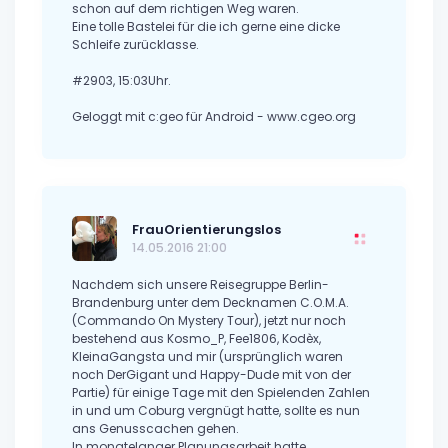
schon auf dem richtigen Weg waren.
Eine tolle Bastelei für die ich gerne eine dicke
Schleife zurücklasse.
#2903, 15:03Uhr.
Geloggt mit c:geo für Android - www.cgeo.org
FrauOrientierungslos
14.05.2016 21:00
Nachdem sich unsere Reisegruppe Berlin-
Brandenburg unter dem Decknamen C.O.M.A.
(Commando On Mystery Tour), jetzt nur noch
bestehend aus Kosmo_P, Fee1806, Kodèx,
KleinaGangsta und mir (ursprünglich waren
noch DerGigant und Happy-Dude mit von der
Partie) für einige Tage mit den Spielenden Zahlen
in und um Coburg vergnügt hatte, sollte es nun
ans Genusscachen gehen.
In monatelanger Planungsarbeit hatte