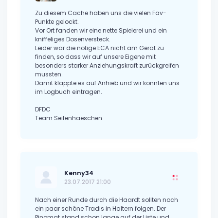
Zu diesem Cache haben uns die vielen Fav-
Punkte gelockt.
Vor Ort fanden wir eine nette Spielerei und ein
kniffeliges Dosenversteck.
Leider war die nötige ECA nicht am Gerät zu
finden, so dass wir auf unsere Eigene mit
besonders starker Anziehungskraft zurückgreifen
mussten.
Damit klappte es auf Anhieb und wir konnten uns
im Logbuch eintragen.
DFDC
Team Seifenhaeschen
Kenny34
23.07.2017 21:00
Nach einer Runde durch die Haardt sollten noch
ein paar schöne Tradis in Haltern folgen. Der
Pinomat stand schon lange auf der Liste und