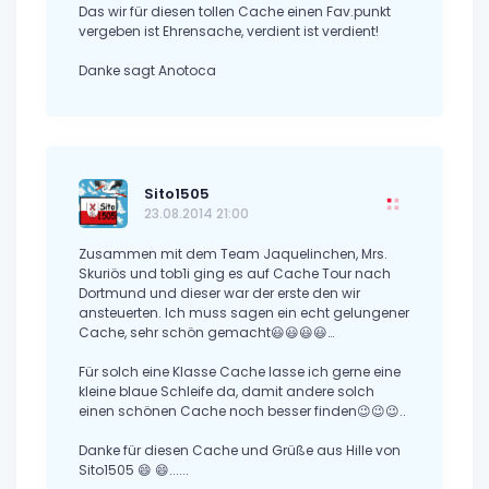
Das wir für diesen tollen Cache einen Fav.punkt
vergeben ist Ehrensache, verdient ist verdient!
Danke sagt Anotoca
Sito1505
23.08.2014 21:00
Zusammen mit dem Team Jaquelinchen, Mrs.
Skuriös und tob1i ging es auf Cache Tour nach
Dortmund und dieser war der erste den wir
ansteuerten. Ich muss sagen ein echt gelungener
Cache, sehr schön gemacht😃😃😃😃…
Für solch eine Klasse Cache lasse ich gerne eine
kleine blaue Schleife da, damit andere solch
einen schönen Cache noch besser finden😉😉😉..
Danke für diesen Cache und Grüße aus Hille von
Sito1505 😄 😄......