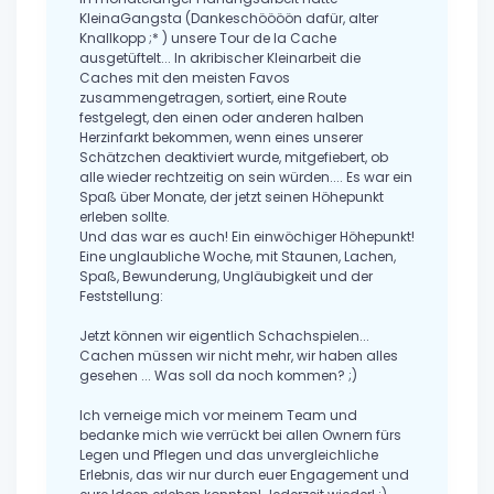
KleinaGangsta (Dankeschöööön dafür, alter
Knallkopp ;* ) unsere Tour de la Cache
ausgetüftelt... In akribischer Kleinarbeit die
Caches mit den meisten Favos
zusammengetragen, sortiert, eine Route
festgelegt, den einen oder anderen halben
Herzinfarkt bekommen, wenn eines unserer
Schätzchen deaktiviert wurde, mitgefiebert, ob
alle wieder rechtzeitig on sein würden.... Es war ein
Spaß über Monate, der jetzt seinen Höhepunkt
erleben sollte.
Und das war es auch! Ein einwöchiger Höhepunkt!
Eine unglaubliche Woche, mit Staunen, Lachen,
Spaß, Bewunderung, Ungläubigkeit und der
Feststellung:
Jetzt können wir eigentlich Schachspielen...
Cachen müssen wir nicht mehr, wir haben alles
gesehen ... Was soll da noch kommen? ;)
Ich verneige mich vor meinem Team und
bedanke mich wie verrückt bei allen Ownern fürs
Legen und Pflegen und das unvergleichliche
Erlebnis, das wir nur durch euer Engagement und