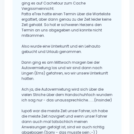
ging es auf Cachetour zum Cache
Vergissmeinnicht.
Patta eTrex hatte einen Termin über die Warteliste
ergattert, aber dann genau zu der Zeit leider keine
Zeit gehabt. So hat er schweren Herzens den
Termin an uns abgegeben und konnte nicht
mitkommen.
Also wurde eine Unterkunft und ein Leihauto
gebucht und Urlaub genommen.
Dann ging es am Mittwoch morgen bei der
Autovermietung los und wir sind dann nach
Lingen (Ems) gefahren, wo wir unsere Unterkunft
hatten.
Ach ja, die Autovermietung wird sich über die
vielen Striche über dem Handschuhfach wundern
ich sag nur - das unaussprechliche.......(Insinder)
lupo6 war die meiste Zeit unser Fahrer, ich habe
die meiste Zeit navigiert und wenn unser Fahrer
dann auch mal tatsächlich meinen
Anweisungen gefolgt ist, sind wir auch richtig
abgebogen (Sorry - das musste sein ;-) )