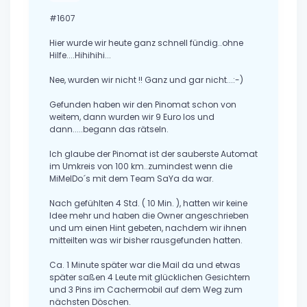
#1607
Hier wurde wir heute ganz schnell fündig..ohne
Hilfe....Hihihihi...
Nee, wurden wir nicht !! Ganz und gar nicht...:-)
Gefunden haben wir den Pinomat schon von
weitem, dann wurden wir 9 Euro los und
dann.....begann das rätseln.
Ich glaube der Pinomat ist der sauberste Automat
im Umkreis von 100 km..zumindest wenn die
MiMelDo´s mit dem Team SaYa da war.
Nach gefühlten 4 Std. ( 10 Min. ), hatten wir keine
Idee mehr und haben die Owner angeschrieben
und um einen Hint gebeten, nachdem wir ihnen
mitteilten was wir bisher rausgefunden hatten.
Ca. 1 Minute später war die Mail da und etwas
später saßen 4 Leute mit glücklichen Gesichtern
und 3 Pins im Cachermobil auf dem Weg zum
nächsten Döschen.