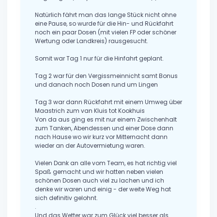
Natürlich fährt man das lange Stück nicht ohne
eine Pause, so wurde für die Hin- und Rückfahrt
noch ein paar Dosen (mit vielen FP oder schöner
Wertung oder Landkreis) rausgesucht.
Somit war Tag 1 nur für die Hinfahrt geplant.
Tag 2 war für den Vergissmeinnicht samt Bonus
und danach noch Dosen rund um Lingen
Tag 3 war dann Rückfahrt mit einem Umweg über
Maastrich zum van Kluis tot Kookhuis
Von da aus ging es mit nur einem Zwischenhalt
zum Tanken, Abendessen und einer Dose dann
nach Hause wo wir kurz vor Mitternacht dann
wieder an der Autovermietung waren.
Vielen Dank an alle vom Team, es hat richtig viel
Spaß gemacht und wir hatten neben vielen
schönen Dosen auch viel zu lachen und ich
denke wir waren und einig - der weite Weg hat
sich definitiv gelohnt.
.
Und das Wetter war zum Glück viel besser als