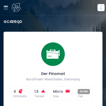
GC4E6QD
Der Pinomat
Nordrhein-Westfalen, Germany
4
1.5
Micro
SILVER
Difficulty
Terrain
Size
Tier