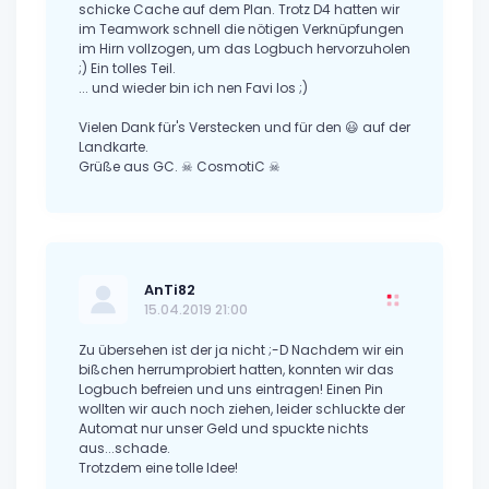
schicke Cache auf dem Plan. Trotz D4 hatten wir
im Teamwork schnell die nötigen Verknüpfungen
im Hirn vollzogen, um das Logbuch hervorzuholen
;) Ein tolles Teil.
... und wieder bin ich nen Favi los ;)
Vielen Dank für's Verstecken und für den 😃 auf der
Landkarte.
Grüße aus GC. ☠ CosmotiC ☠
AnTi82
15.04.2019 21:00
Zu übersehen ist der ja nicht ;-D Nachdem wir ein
bißchen herrumprobiert hatten, konnten wir das
Logbuch befreien und uns eintragen! Einen Pin
wollten wir auch noch ziehen, leider schluckte der
Automat nur unser Geld und spuckte nichts
aus...schade.
Trotzdem eine tolle Idee!