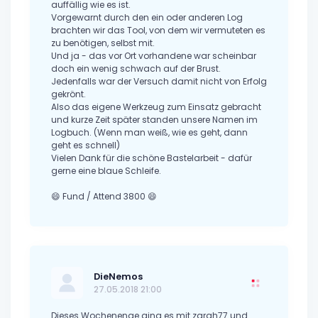
auffällig wie es ist.
Vorgewarnt durch den ein oder anderen Log
brachten wir das Tool, von dem wir vermuteten es
zu benötigen, selbst mit.
Und ja - das vor Ort vorhandene war scheinbar
doch ein wenig schwach auf der Brust.
Jedenfalls war der Versuch damit nicht von Erfolg
gekrönt.
Also das eigene Werkzeug zum Einsatz gebracht
und kurze Zeit später standen unsere Namen im
Logbuch. (Wenn man weiß, wie es geht, dann
geht es schnell)
Vielen Dank für die schöne Bastelarbeit - dafür
gerne eine blaue Schleife.
😄 Fund / Attend 3800 😄
DieNemos
27.05.2018 21:00
Dieses Wochenenge ging es mit zarah77 und