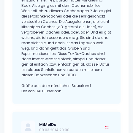
einzusammel. Yes, darauf hatten wir diesmal
Bock. Also ging es mit dem Cachemobil los.
Was soll ich zu diesem Cache sagen ? Ja, es gibt
die Leitplankencaches oder die sehr geschickt
versteckten Caches. Die Ausgefallenen, die leicht
kitschigen Caches (z.B. getarnt als Hase), die
vergrabenen Caches oder, oder, oder. Und es gibt
welche, die ich besonders mag. Sie sind da und
man sieht sie und doch ist das Logbuch weit
weg. Und dann geht das Grübeln und
Experimentieren los. Diese To-Do-Caches sind
doch immer wieder einfach, simpel und daher
genial einfach bzw. einfach genial. Klasse! Dafür
ein blaues Schleifchen verbunden mit einem
dicken Dankeschön und DFDC.
Grüße aus dem nördlichen Sauerland
Det von DADIL-Iserlohn
MiMelDo
09.03.2014 20:00