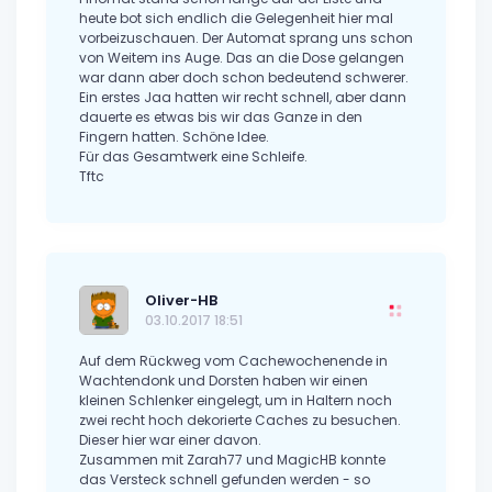
heute bot sich endlich die Gelegenheit hier mal
vorbeizuschauen. Der Automat sprang uns schon
von Weitem ins Auge. Das an die Dose gelangen
war dann aber doch schon bedeutend schwerer.
Ein erstes Jaa hatten wir recht schnell, aber dann
dauerte es etwas bis wir das Ganze in den
Fingern hatten. Schöne Idee.
Für das Gesamtwerk eine Schleife.
Tftc
Oliver-HB
03.10.2017 18:51
Auf dem Rückweg vom Cachewochenende in
Wachtendonk und Dorsten haben wir einen
kleinen Schlenker eingelegt, um in Haltern noch
zwei recht hoch dekorierte Caches zu besuchen.
Dieser hier war einer davon.
Zusammen mit Zarah77 und MagicHB konnte
das Versteck schnell gefunden werden - so