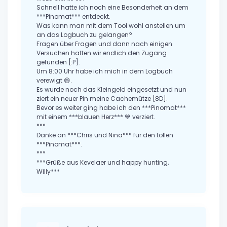
Schnell hatte ich noch eine Besonderheit an dem
***Pinomat*** entdeckt.
Was kann man mit dem Tool wohl anstellen um
an das Logbuch zu gelangen?
Fragen über Fragen und dann nach einigen
Versuchen hatten wir endlich den Zugang
gefunden [:P].
Um 8:00 Uhr habe ich mich in dem Logbuch
verewigt 😄.
Es wurde noch das Kleingeld eingesetzt und nun
ziert ein neuer Pin meine Cachemütze [8D].
Bevor es weiter ging habe ich den ***Pinomat***
mit einem ***blauen Herz*** 💙 verziert.
***
Danke an ***Chris und Nina*** für den tollen
***Pinomat***.
***
***Grüße aus Kevelaer und happy hunting,
Willy***