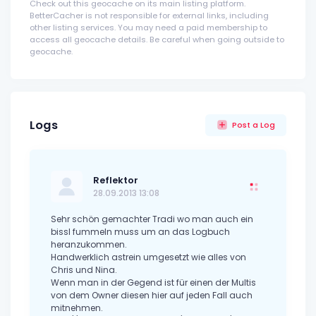
Check out this geocache on its main listing platform.
BetterCacher is not responsible for external links, including
other listing services. You may need a paid membership to
access all geocache details. Be careful when going outside to
geocache.
Logs
Post a Log
Reflektor
28.09.2013 13:08
Sehr schön gemachter Tradi wo man auch ein
bissl fummeln muss um an das Logbuch
heranzukommen.
Handwerklich astrein umgesetzt wie alles von
Chris und Nina.
Wenn man in der Gegend ist für einen der Multis
von dem Owner diesen hier auf jeden Fall auch
mitnehmen.