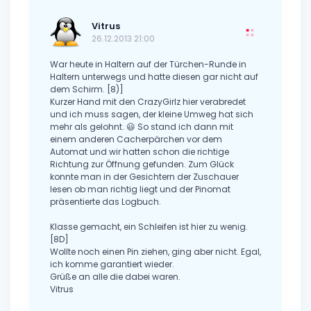
Vitrus
26.12.2013 21:00
War heute in Haltern auf der Türchen-Runde in
Haltern unterwegs und hatte diesen gar nicht auf
dem Schirm. [8)]
Kurzer Hand mit den CrazyGirlz hier verabredet
und ich muss sagen, der kleine Umweg hat sich
mehr als gelohnt. 😃 So stand ich dann mit
einem anderen Cacherpärchen vor dem
Automat und wir hatten schon die richtige
Richtung zur Öffnung gefunden. Zum Glück
konnte man in der Gesichtern der Zuschauer
lesen ob man richtig liegt und der Pinomat
präsentierte das Logbuch.
Klasse gemacht, ein Schleifen ist hier zu wenig.
[8D]
Wollte noch einen Pin ziehen, ging aber nicht. Egal,
ich komme garantiert wieder.
Grüße an alle die dabei waren.
Vitrus