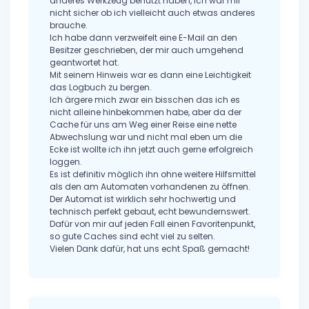
anderes Werkzeug benutzt haben, ich war mir
nicht sicher ob ich vielleicht auch etwas anderes
brauche.
Ich habe dann verzweifelt eine E-Mail an den
Besitzer geschrieben, der mir auch umgehend
geantwortet hat.
Mit seinem Hinweis war es dann eine Leichtigkeit
das Logbuch zu bergen.
Ich ärgere mich zwar ein bisschen das ich es
nicht alleine hinbekommen habe, aber da der
Cache für uns am Weg einer Reise eine nette
Abwechslung war und nicht mal eben um die
Ecke ist wollte ich ihn jetzt auch gerne erfolgreich
loggen.
Es ist definitiv möglich ihn ohne weitere Hilfsmittel
als den am Automaten vorhandenen zu öffnen.
Der Automat ist wirklich sehr hochwertig und
technisch perfekt gebaut, echt bewundernswert.
Dafür von mir auf jeden Fall einen Favoritenpunkt,
so gute Caches sind echt viel zu selten.
Vielen Dank dafür, hat uns echt Spaß gemacht!