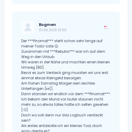
Bogmen
01.06.2019 21:00
Der ***Pinomat*** steht schon sehr lange auf
meiner Todo-Liste 😉.
Zusammen mit ***Rebutia*** war ich auf dem
Weg in den Urlaub.
Wir waren in der Nähe und machten einen kleinen
Umweg [8D].
Bevor es zum Versteck ging mussten wir uns erst
einmal etwas Kleingeld besorgen.
Am frühen Samstag Morgen kein leichtes
Unterfangen [xx(].
Dann standen wir endlich vor dem ***Pinomat***.
Ich bekam den Mund vor lauter staunen nicht
mehr zu, so etwas tolles hatte ich selten gesehen
[:O].
Doch wo soll denn nur das Logbuch versteckt
sein?
Als erstes entdeckte ich ein kleines Tool, doch
wozu diente es?