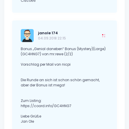
Cisco66
janole 174
04.09.2018 22:15
Bonus „Genial daneben“ Bonus (Mystery)(Large)
(GC4HNG7) von mr.rewe (2/2)
Vorschlag per Mail von nicpi
Die Runde an sich ist schon schön gemacht,
aber der Bonus ist mega!
Zum Listing:
https://coord.info/GC4HNG7
Liebe Grüße
Jan Ole