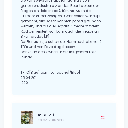
Die Fernseh-Serie habe ich damals sehr
genossen, deshalb war das Beantworten der
Fragen ein Heidenspaß für uns. Auch der
Outdoorteil der Zwergen-Connection war supi
gemacht, alle Dosen konnten prima gefunden
werden, und als die Bergauf-Strecke mit dem
Rad gemeistert war, kam auch die Freude am
Biken wieder. [:P]
Der Bonus ist ja schon der Hammer, hab mal 2
TB`s und nen Favo dagelassen.
Danke an den Owner für die insgesamt tolle
Runde.
TFTC[Blue] born_to_cache[/Blue]
25.04.2014
1330
m-a-k-i
20.04.2016 21:00