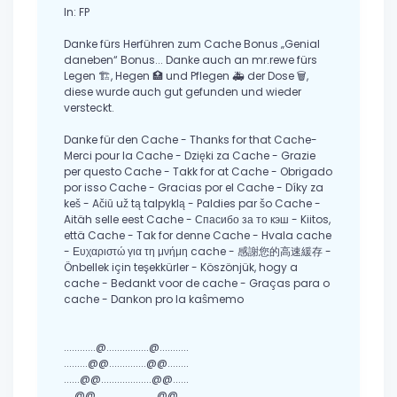
In: FP
Danke fürs Herführen zum Cache Bonus „Genial
daneben“ Bonus... Danke auch an mr.rewe fürs
Legen 🏗, Hegen 🏥 und Pflegen 🚑 der Dose 🗑,
diese wurde auch gut gefunden und wieder
versteckt.
Danke für den Cache - Thanks for that Cache-
Merci pour la Cache - Dzięki za Cache - Grazie
per questo Cache - Takk for at Cache - Obrigado
por isso Cache - Gracias por el Cache - Díky za
keš - Ačiū už tą talpyklą - Paldies par šo Cache -
Aitäh selle eest Cache - Спасибо за то кэш - Kiitos,
että Cache - Tak for denne Cache - Hvala cache
- Ευχαριστώ για τη μνήμη cache - 感謝您的高速緩存 -
Önbellek için teşekkürler - Köszönjük, hogy a
cache - Bedankt voor de cache - Graças para o
cache - Dankon pro la kaŝmemo
............@................@...........
.........@@..............@@........
......@@...................@@......
....@@.......................@@.....