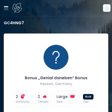
GC4HNG7
Bonus „Genial daneben“ Bonus
Hessen, Germany
2
2
Large
BLUE
Difficulty
Terrain
Size
Tier