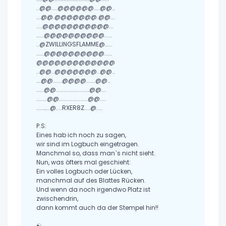
..@@....@@@@@@....@@..
...@@.@@@@@@@.@@...
....@@@@@@@@@@@...
.....@@@@@@@@@@.....
..@ZWILLINGSFLAMME@.....
.....@@@@@@@@@@.....
@@@@@@@@@@@@@
..@@..@@@@@@@..@@..
...@@......@@@@......@@..
.....@@......................@@...
.......@@...................@@....
....…...@....RXER8Z....@....
P.S:
Eines hab ich noch zu sagen,
wir sind im Logbuch eingetragen.
Manchmal so, dass man`s nicht sieht.
Nun, was öfters mal geschieht:
Ein volles Logbuch oder Lücken,
manchmal auf des Blattes Rücken.
Und wenn da noch irgendwo Platz ist
zwischendrin,
dann kommt auch da der Stempel hin!!
☯