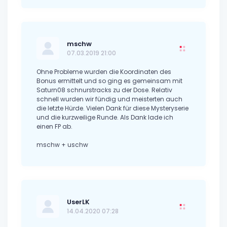
mschw
07.03.2019 21:00
Ohne Probleme wurden die Koordinaten des
Bonus ermittelt und so ging es gemeinsam mit
Saturn08 schnurstracks zu der Dose. Relativ
schnell wurden wir fündig und meisterten auch
die letzte Hürde. Vielen Dank für diese Mysteryserie
und die kurzweilige Runde. Als Dank lade ich
einen FP ab.
mschw + uschw
UserLK
14.04.2020 07:28