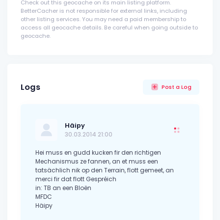
Check out this geocache on its main listing platform.
BetterCacher is not responsible for external links, including
other listing services. You may need a paid membership to
access all geocache details. Be careful when going outside to
geocache.
Logs
Post a Log
Häipy
30.03.2014 21:00
Hei muss en gudd kucken fir den richtigen
Mechanismus ze fannen, an et muss een
tatsächlich nik op den Terrain, flott gemeet, an
merci fir dat flott Gespréich
in: TB an een Bloën
MFDC
Häipy