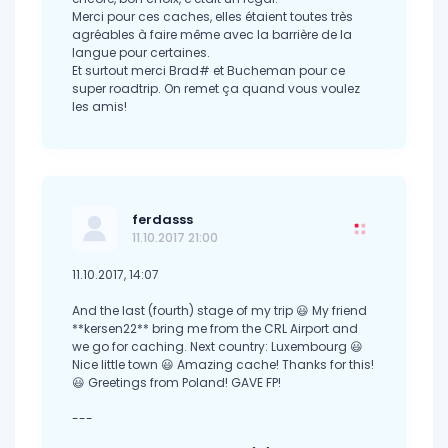
Merci pour ces caches, elles étaient toutes très
agréables à faire même avec la barrière de la
langue pour certaines.
Et surtout merci Brad# et Bucheman pour ce
super roadtrip. On remet ça quand vous voulez
les amis!
ferdasss
11.10.2017 21:00
11.10.2017, 14:07
And the last (fourth) stage of my trip 😃 My friend
**kersen22** bring me from the CRL Airport and
we go for caching. Next country: Luxembourg 😃
Nice little town 😃 Amazing cache! Thanks for this!
😃 Greetings from Poland! GAVE FP!
---