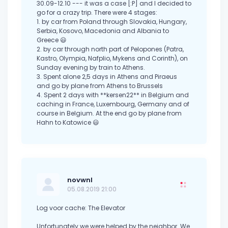
30.09-12.10 --- it was a case [:P] and I decided to
go for a crazy trip. There were 4 stages:
1. by car from Poland through Slovakia, Hungary,
Serbia, Kosovo, Macedonia and Albania to
Greece 😃
2. by car through north part of Pelopones (Patra,
Kastro, Olympia, Nafplio, Mykens and Corinth), on
Sunday evening by train to Athens.
3. Spent alone 2,5 days in Athens and Piraeus
and go by plane from Athens to Brussels
4. Spent 2 days with **kersen22** in Belgium and
caching in France, Luxembourg, Germany and of
course in Belgium. At the end go by plane from
Hahn to Katowice 😃
novwnl
05.08.2019 21:00
Log voor cache: The Elevator
Unfortunately we were helped by the neighbor. We