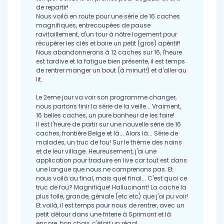
de repartir!
Nous voilà en route pour une série de 16 caches
magnifiques, entrecoupées de pause
ravitaillement, d'un tour à nôtre logement pour
récupérer les clés et boire un petit (gros) apéritif!
Nous abandonnerons à 12 caches sur 16, l'heure
est tardive et la fatigue bien présente, il est temps
de rentrer manger un bout (à minuit!) et d'aller au
lit.
Le 2eme jour va voir son programme changer,
nous partons finir la série de la veille... Vraiment,
16 belles caches, un pure bonheur de les faire!
Il est l'heure de partir sur une nouvelle série de 16
caches, frontière Belge et là... Alors là... Série de
malades, un truc de fou! Sur le thème des nains
et de leur village. Heureusement, j'ai une
application pour traduire en live car tout est dans
une langue que nous ne comprenons pas. Et
nous voilà au final, mais quel final... C'est quoi ce
truc de fou? Magnifique! Hallucinant! La cache la
plus folle, grande, géniale (etc etc) que j'ai pu voir!
Et voilà, il est temps pour nous de rentrer, avec un
petit détour dans une friterie à Sprimont et là
encore, bon choix, c'était un régal.