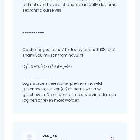
did not even have a chance to actually do some
searching ourselves.
----------
----------
Cache logged as # 7 for today and #10138 total.
Thank you mIIIsch from novw.nl
ᕙ༼ ,,ԾܫԾ,, ༽ᕗ /// 凸(¬‿¬)凸
- - - - - - - - - -
Logs worden meestal ter plekke in het veld
geschreven, zijn kort(er) en soms wat ruw
geschreven. Neem contact op als je vind dat een
log herschreven moet worden.
ivss_xx