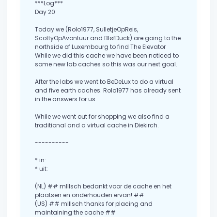
***Log***
Day 20
Today we (Rolo1977, SulletjeOpReis,
ScottyOpAvontuur and BløfDuck) are going to the
northside of Luxembourg to find The Elevator
While we did this cache we have been noticed to
some new lab caches so this was our next goal.
After the labs we went to BeDeLux to do a virtual
and five earth caches. Rolo1977 has already sent
in the answers for us.
While we went out for shopping we also find a
traditional and a virtual cache in Diekirch.
----------
* in:
* uit:
(NL) ## mIIIsch bedankt voor de cache en het
plaatsen en onderhouden ervan! ##
(US) ## mIIIsch thanks for placing and
maintaining the cache ##