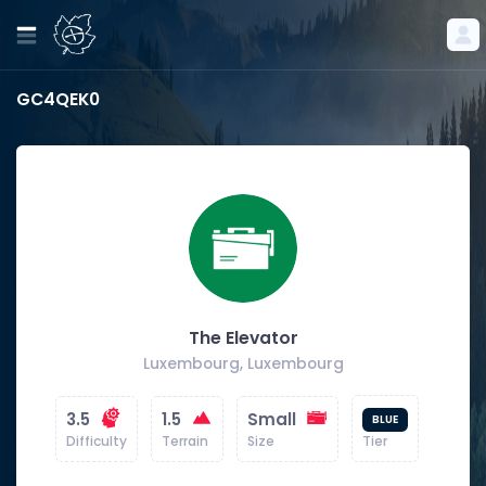
GC4QEK0
The Elevator
Luxembourg, Luxembourg
3.5
1.5
Small
BLUE
Difficulty
Terrain
Size
Tier