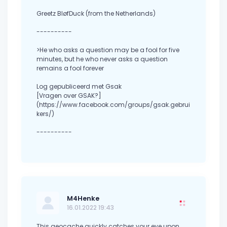
Greetz BløfDuck (from the Netherlands)
----------
>He who asks a question may be a fool for five
minutes, but he who never asks a question
remains a fool forever
Log gepubliceerd met Gsak
[Vragen over GSAK?]
(https://www.facebook.com/groups/gsak.gebrui
kers/)
----------
M4Henke
16.01.2022 19:43
This geocache quickly catches your eye upon