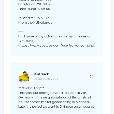
Date found: 28-08-20
Time found: 12:05:00
**G®eetz** Rolo1977
(from the Netherlands)
---
Find more of my adventures on my channel on:
[YouYube]
(https://www.youtube.com/user/rajvanegmond)
BløfDuck
28.08.2020 21:07
***Global Log***
This year our changed vacation plan is visit
Germany in the neighbourhood of Braunfels, of
course some time for geocaching is planned.
Later the period we went to Dillingen Luxembourg.