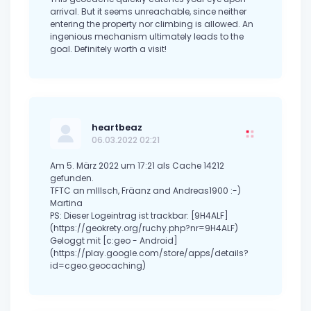
arrival. But it seems unreachable, since neither
entering the property nor climbing is allowed. An
ingenious mechanism ultimately leads to the
goal. Definitely worth a visit!
heartbeaz
06.03.2022 02:21
Am 5. März 2022 um 17:21 als Cache 14212
gefunden.
TFTC an mIIIsch, Fräanz and Andreas1900 :-)
Martina
PS: Dieser Logeintrag ist trackbar: [9H4ALF]
(https://geokrety.org/ruchy.php?nr=9H4ALF)
Geloggt mit [c:geo - Android]
(https://play.google.com/store/apps/details?
id=cgeo.geocaching)