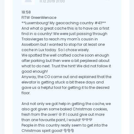
11.12.2019 21:00
18:58
FITW GreenMenace
**Luxembourg! My geocaching country #41!**
And what a great cache this is to have as a first
find in a country! We were just passing through
Troisvierges to reach my mom's cousin in
Asselborn but I wanted to stop for at least one
cache in Lux today. So I chose wisely.
We spotted the well crafted cache soon enough
after parking but then were a bit perplexed about
what to do next. Trust the hint! We did not follow it
good enough!
Anyway, the CO came out and explained that the
elevator is getting stuck a bit these days and
gave us a helpful tool for getting it to the desired
floor.
And not only we got help in getting the cache, we
also got given some baked Christmas cookies,
fresh from the oven! 🍪 If I could give out more
than one favourite point, I would! 💚💚💚
People in this country really seem to get into the
Christmas spirit good! 🎅🎅🎅