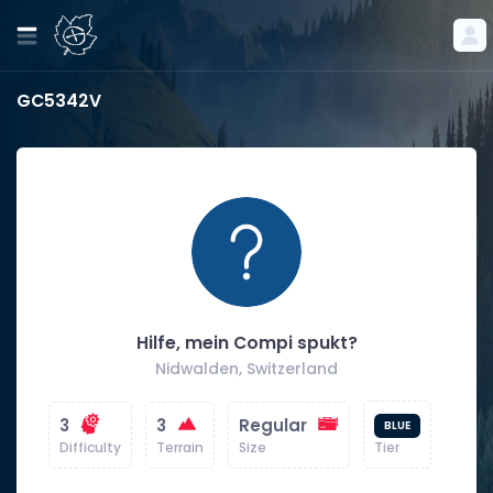
GC5342V
Hilfe, mein Compi spukt?
Nidwalden, Switzerland
3
3
Regular
BLUE
Difficulty
Terrain
Size
Tier