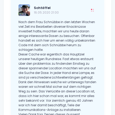
Schtöffel
16.05.2020 21:00
Nach dem Frau Schnübbe in den letzten Wochen
viel Zeit ins Bearbeiten diverser Knacknüsse
investiert hatte, machten wir uns heute daran
einige interessante Dosen zu besuchen. Offenbar
handelt es sich hier um einen völlig unbekannten
Code mit dem sich Schnübbe herum zu
schlagen hatte.
Dieser Cache war eigentlich das Hauptziel
unserer heutigen Rundreise. Fast etwas erstaunt
über den problemlos zu findenden Einstieg zu
dieser spannender Location machten wir uns auf
die Suche der Dose. In jeder Hand eine Lampe, es
sind ja verschiedene Lichtwellenlängen gefragt.
Dank den Hinweisen welche wir unterwegs fanden
waren wir schnell Mal sicher auf dem richtigen
Weg zu sein. Das Verrückte an dieser Location ist,
dass ich hier schon mal war, es kommt mir alles
sehr bekannt vor. Vor ziemlich genau 40 Jahren
war ich hier damit beschäftigt, Teile der
Kommunikations-Anlage zu installieren.
Vielen Dank fürs Zeigen dieses äusserst