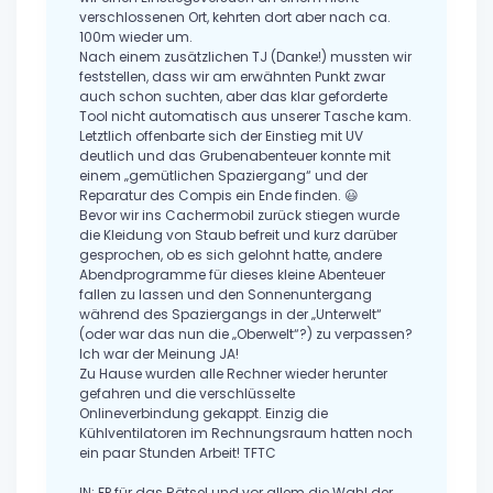
verschlossenen Ort, kehrten dort aber nach ca.
100m wieder um.
Nach einem zusätzlichen TJ (Danke!) mussten wir
feststellen, dass wir am erwähnten Punkt zwar
auch schon suchten, aber das klar geforderte
Tool nicht automatisch aus unserer Tasche kam.
Letztlich offenbarte sich der Einstieg mit UV
deutlich und das Grubenabenteuer konnte mit
einem „gemütlichen Spaziergang“ und der
Reparatur des Compis ein Ende finden. 😃
Bevor wir ins Cachermobil zurück stiegen wurde
die Kleidung von Staub befreit und kurz darüber
gesprochen, ob es sich gelohnt hatte, andere
Abendprogramme für dieses kleine Abenteuer
fallen zu lassen und den Sonnenuntergang
während des Spaziergangs in der „Unterwelt“
(oder war das nun die „Oberwelt“?) zu verpassen?
Ich war der Meinung JA!
Zu Hause wurden alle Rechner wieder herunter
gefahren und die verschlüsselte
Onlineverbindung gekappt. Einzig die
Kühlventilatoren im Rechnungsraum hatten noch
ein paar Stunden Arbeit! TFTC
IN: FP für das Rätsel und vor allem die Wahl der