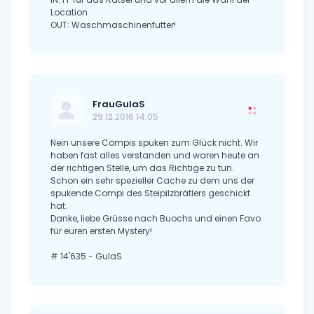
Location
OUT: Waschmaschinenfutter!
FrauGulaS
29.12.2016 14:05
Nein unsere Compis spuken zum Glück nicht. Wir
haben fast alles verstanden und waren heute an
der richtigen Stelle, um das Richtige zu tun.
Schon ein sehr spezieller Cache zu dem uns der
spukende Compi des Steipilzbrätlers geschickt
hat.
Danke, liebe Grüsse nach Buochs und einen Favo
für euren ersten Mystery!
# 14'635 - GulaS