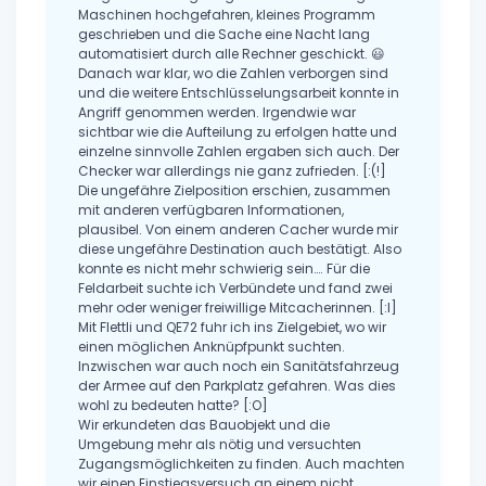
Maschinen hochgefahren, kleines Programm
geschrieben und die Sache eine Nacht lang
automatisiert durch alle Rechner geschickt. 😃
Danach war klar, wo die Zahlen verborgen sind
und die weitere Entschlüsselungsarbeit konnte in
Angriff genommen werden. Irgendwie war
sichtbar wie die Aufteilung zu erfolgen hatte und
einzelne sinnvolle Zahlen ergaben sich auch. Der
Checker war allerdings nie ganz zufrieden. [:(!]
Die ungefähre Zielposition erschien, zusammen
mit anderen verfügbaren Informationen,
plausibel. Von einem anderen Cacher wurde mir
diese ungefähre Destination auch bestätigt. Also
konnte es nicht mehr schwierig sein…. Für die
Feldarbeit suchte ich Verbündete und fand zwei
mehr oder weniger freiwillige Mitcacherinnen. [:I]
Mit Flettli und QE72 fuhr ich ins Zielgebiet, wo wir
einen möglichen Anknüpfpunkt suchten.
Inzwischen war auch noch ein Sanitätsfahrzeug
der Armee auf den Parkplatz gefahren. Was dies
wohl zu bedeuten hatte? [:O]
Wir erkundeten das Bauobjekt und die
Umgebung mehr als nötig und versuchten
Zugangsmöglichkeiten zu finden. Auch machten
wir einen Einstiegsversuch an einem nicht