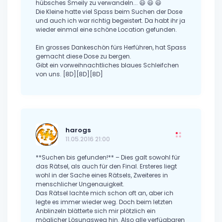
hübsches Smeily zu verwandeln... 😃 😃 😃
Die Kleine hatte viel Spass beim Suchen der Dose
und auch ich war richtig begeistert. Da habt ihr ja
wieder einmal eine schöne Location gefunden.
Ein grosses Dankeschön fürs Herführen, hat Spass
gemacht diese Dose zu bergen.
Gibt ein vorweihnachtliches blaues Schleifchen
von uns. [8D][8D][8D]
harogs
11.05.2016 21:00
**Suchen bis gefunden!** – Dies galt sowohl für
das Rätsel, als auch für den Final. Ersteres liegt
wohl in der Sache eines Rätsels, Zweiteres in
menschlicher Ungenauigkeit.
Das Rätsel lachte mich schon oft an, aber ich
legte es immer wieder weg. Doch beim letzten
Anblinzeln blätterte sich mir plötzlich ein
möglicher Lösungsweg hin. Also alle verfügbaren