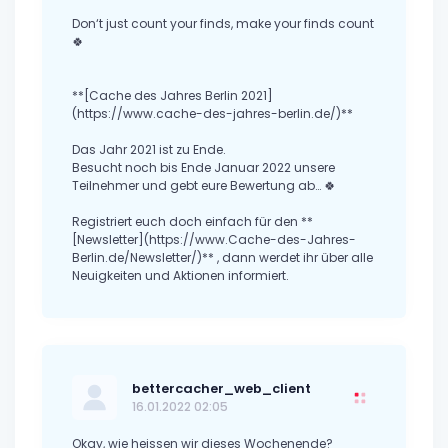
Don‘t just count your finds, make your finds count
🍀
**[Cache des Jahres Berlin 2021]
(https://www.cache-des-jahres-berlin.de/)**
Das Jahr 2021 ist zu Ende.
Besucht noch bis Ende Januar 2022 unsere
Teilnehmer und gebt eure Bewertung ab… 🍀
Registriert euch doch einfach für den **
[Newsletter](https://www.Cache-des-Jahres-
Berlin.de/Newsletter/)** , dann werdet ihr über alle
Neuigkeiten und Aktionen informiert.
bettercacher_web_client
16.01.2022 02:05
Okay, wie heissen wir dieses Wochenende?