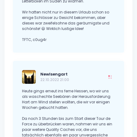
Letterboxen im Süden zu widmen.
Wir hatten nicht nur in diesem Urlaub schon so
einige Schlösser zu Gesicht bekommen, aber
dieses war zweifelsohne das geräumigste und
schönste! 😃 Wirklich lustige Idee!
TFTC, c0ug4r
NewIsengart
22.10.2022 21:00
Heute gings erneut ins ferne Hessen, wo wir uns
als waschechte Seebären der Herausforderung
Hart am Wind stellen wollten, die wir vor einigen
Wochen gebucht hatten.
Da noch 3 Stunden bis zum Start dieser Tour de
Force zu überbrücken waren, nahmen wir uns ein
paar weitere Quality Caches vor, die uns
tatsächlich ebenfalls ein paar unvergessliche