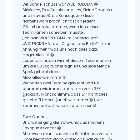
Der Schnellschuss war WOLFROKGMA 😂
SirWolfen, FrauOrientierungslos, KleinaGangsta
und mayas03…als Konsequenz dieser
Namenswahl brach ich fast an jedem
Gästebuch zusammen, wenn ich diesen
Teamnamen schreiben musste…
„Ich hab WOLFROKGMA im Endstadium!“
„WOLFROKGMA… das Original aus Berlin!“… keine
Ahnung mehr, was uns noch alles dazu
eingefallen ist 😂
Jedenfalls haben wir mit diesem Teamnamen
um die 50 Logbücher signiert und jede Menge
Spaß gehabt dabei...
Also, alles wie immer 🥳
Wir hatten zwei Termine gebucht und für
drumrum wie immer eine viel zu volle GPX
gepackt… Nicht schlimm, dass wir nicht alles
geschafft haben (auch wie immer 😂), wir
kommen einfach wieder… wie immer 😂
Zum Cache:
Und weiter ging der Schwund aus meinem
Favopunktevorrat 😂
Aber wenn man so schicke Schätzchen vor die
Flinte bekommt, dann kostet das halt auch … 🥳