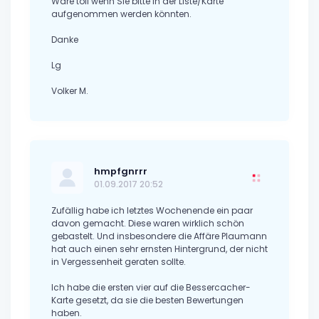
Wäre toll wenn Sie bitte in der Liste/Karte
aufgenommen werden könnten.
Danke
Lg
Volker M.
hmpfgnrrr
01.09.2017 20:52
Zufällig habe ich letztes Wochenende ein paar
davon gemacht. Diese waren wirklich schön
gebastelt. Und insbesondere die Affäre Plaumann
hat auch einen sehr ernsten Hintergrund, der nicht
in Vergessenheit geraten sollte.
Ich habe die ersten vier auf die Bessercacher-
Karte gesetzt, da sie die besten Bewertungen
haben.