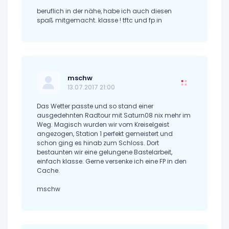
beruflich in der nähe, habe ich auch diesen
spaß mitgemacht. klasse ! tftc und fp in
mschw
13.07.2017 21:00
Das Wetter passte und so stand einer
ausgedehnten Radtour mit Saturn08 nix mehr im
Weg. Magisch wurden wir vom Kreiselgeist
angezogen, Station 1 perfekt gemeistert und
schon ging es hinab zum Schloss. Dort
bestaunten wir eine gelungene Bastelarbeit,
einfach klasse. Gerne versenke ich eine FP in den
Cache.
mschw