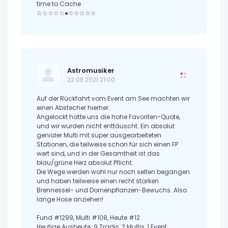
time to Cache
☆☆☆☆☆●☆☆☆☆☆
Astromusiker
22.08.2021 21:00
Auf der Rückfahrt vom Event am See machten wir
einen Abstecher hierher.
Angelockt hatte uns die hohe Favoriten-Quote,
und wir wurden nicht enttäuscht. Ein absolut
genialer Multi mit super ausgearbeiteten
Stationen, die teilweise schon für sich einen FP
wert sind, und in der Gesamtheit ist das
blau/grüne Herz absolut Pflicht.
Die Wege werden wohl nur noch selten begangen
und haben teilweise einen recht starken
Brennessel- und Dornenpflanzen-Bewuchs. Also
lange Hose anziehen!
Fund #1299, Multi #108, Heute #12
Heutige Ausbeute: 9 Tradis, 2 Multis, 1 Event