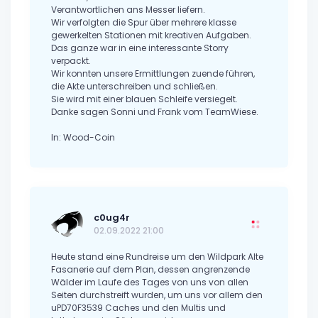
Verantwortlichen ans Messer liefern.
Wir verfolgten die Spur über mehrere klasse
gewerkelten Stationen mit kreativen Aufgaben.
Das ganze war in eine interessante Storry
verpackt.
Wir konnten unsere Ermittlungen zuende führen,
die Akte unterschreiben und schließen.
Sie wird mit einer blauen Schleife versiegelt.
Danke sagen Sonni und Frank vom TeamWiese.
In: Wood-Coin
c0ug4r
02.09.2022 21:00
Heute stand eine Rundreise um den Wildpark Alte
Fasanerie auf dem Plan, dessen angrenzende
Wälder im Laufe des Tages von uns von allen
Seiten durchstreift wurden, um uns vor allem den
uPD70F3539 Caches und den Multis und