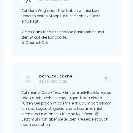
Auf dem Weg nach Trier haben wir hier kurz
unseren ersten Stopp für diese schicke Dose
eingelegt.
Vielen Dank für diese schöne Bastelarbeit und
den 😃 auf der Landkarte,
☠ CosmotiC ☠
born_to_cache
28.03.2016 21:00
Auf meiner Oster-Tradi-Einsammel-Runde hat es
mich auch hierher verschlagen. Nach einem
kurzen Gespräch mit dem Herrn Baumbart bekam
ich das Logbuch gereicht und bedanke mich
hiermit bei marcneelix für eine tolle Dose. 😃
Jetzt muss ich aber weiter, den Kreiselgeist auch
noch besuchen.