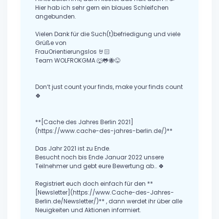
Hier hab ich sehr gern ein blaues Schleifchen
angebunden.
Vielen Dank für die Such(t)befriedigung und viele
Grüße von
FrauOrientierungslos 🤘🏻
Team WOLFROKGMA 🐺🐸🐝😜
Don‘t just count your finds, make your finds count
🍀
**[Cache des Jahres Berlin 2021]
(https://www.cache-des-jahres-berlin.de/)**
Das Jahr 2021 ist zu Ende.
Besucht noch bis Ende Januar 2022 unsere
Teilnehmer und gebt eure Bewertung ab… 🍀
Registriert euch doch einfach für den **
[Newsletter](https://www.Cache-des-Jahres-
Berlin.de/Newsletter/)** , dann werdet ihr über alle
Neuigkeiten und Aktionen informiert.