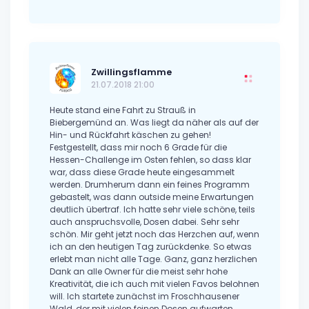
Zwillingsflamme
21.07.2018 21:00
Heute stand eine Fahrt zu Strauß in
Biebergemünd an. Was liegt da näher als auf der
Hin- und Rückfahrt käschen zu gehen!
Festgestellt, dass mir noch 6 Grade für die
Hessen-Challenge im Osten fehlen, so dass klar
war, dass diese Grade heute eingesammelt
werden. Drumherum dann ein feines Programm
gebastelt, was dann outside meine Erwartungen
deutlich übertraf. Ich hatte sehr viele schöne, teils
auch anspruchsvolle, Dosen dabei. Sehr sehr
schön. Mir geht jetzt noch das Herzchen auf, wenn
ich an den heutigen Tag zurückdenke. So etwas
erlebt man nicht alle Tage. Ganz, ganz herzlichen
Dank an alle Owner für die meist sehr hohe
Kreativität, die ich auch mit vielen Favos belohnen
will. Ich startete zunächst im Froschhausener
Wald, der mit vielen feinen Dosen aufwarten