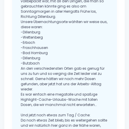
vollbepackt war, mit all den Dingen, die man so
gebrauchten könnte ging es also am
Sonntagmorgen in aller Herrgotts Frühe los,
Richtung Dillenburg.
Unsere Übernachtungsorte wählten wir weise aus,
diese waren:
-Dillenburg
-Wettenberg
-Erbach
-Froschhausen
-Bad Homburg
-Dillenburg
-Butzbach
An den verschiedensten Orten gab es genug für
uns zu tun und so verging die Zeit leider viel zu
schnell. Gerne hätten wir noch mehr Dosen
gefunden, aber jetzt hat uns der Arbeits-Alltag
wieder.
Es war einfach eine megatolle und spaßige
Highlight-Cache-Urlaubs-Woche mit tollen
Dosen, die wir manchmal nicht erwarteten…
Und jetzt noch etwas zum Tag / Cache:
Da noch etwas Zeit blieb, bis es weitergehen sollte
und wir natürlich hier ganz in der Nähe waren,