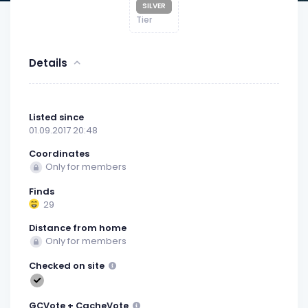
SILVER
Tier
Details
Listed since
01.09.2017 20:48
Coordinates
Only for members
Finds
29
Distance from home
Only for members
Checked on site
GCVote + CacheVote