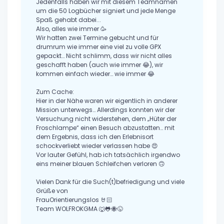
Jedenfalls haben wir mit diesem Teamnamen
um die 50 Logbücher signiert und jede Menge
Spaß gehabt dabei...
Also, alles wie immer 🥳
Wir hatten zwei Termine gebucht und für
drumrum wie immer eine viel zu volle GPX
gepackt… Nicht schlimm, dass wir nicht alles
geschafft haben (auch wie immer 😂), wir
kommen einfach wieder… wie immer 😂
Zum Cache:
Hier in der Nähe waren wir eigentlich in anderer
Mission unterwegs… Allerdings konnten wir der
Versuchung nicht widerstehen, dem „Hüter der
Froschlampe“ einen Besuch abzustatten… mit
dem Ergebnis, dass ich den Erlebnisort
schockverliebt wieder verlassen habe 😍
Vor lauter Gefühl, hab ich tatsächlich irgendwo
eins meiner blauen Schleifchen verloren 🙃
Vielen Dank für die Such(t)befriedigung und viele
Grüße von
FrauOrientierungslos 🤘🏻
Team WOLFROKGMA 🐺🐸🐝😜