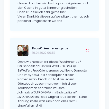
dessen konnten wir das Logbuch signieren und
den Cache in guter Erinnerung behalten.
Einen FP lasse ich sehr gerne hier.
Vielen Dank für diesen aufwendigen, thematisch
passend umgesetzten Cache.
FrauOrientierungslos
16.01.2022 00:53
Okay, wie heissen wir dieses Wochenende?
Der Schnellschuss war WOLFROKGMA 😂
SirWolfen, FrauOrientierungslos, KleinaGangsta
und mayas03…als Konsequenz dieser
Namenswahl brach ich fast an jedem
Gästebuch zusammen, wenn ich diesen
Teamnamen schreiben musste…
„Ich hab WOLFROKGMA im Endstadium!“
„WOLFROKGMA… das Original aus Berlin!“… keine
Ahnung mehr, was uns noch alles dazu
eingefallen ist 😂