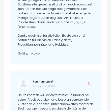
Straßenseite gewechselt und bin noch etwas auf
den Spuren des Kreiselgeistes gewandelt. Hier
haben mich neben schönen Bastelarbeiten jede
Menge Regentropfen begleitet. Am Ende der
Runde stieß dann auch noch das m_ö_n_e
´chen dazu.
Danke auch hier für die tollen Basteleien und
natürlich für die vielen Kreiselgeister,
Froschlampenhüter und Hobbitse
Grüße, m-a-k-i
karllanggeh
10.12.2019 21:00
Heute konnten wir Sonderermittler Jo Bückler bei
seiner Arbeit begleiten und besorgniserregende
Zustände aufdecken. Unter erschwerten mentalen
Bedingungen, besonders durch den Lärm der