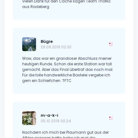
Vielen Dank für den Cache sagen Team ThoNic
aus Radeberg
Bûgie
29.09.2019 02:30
Wow, das war ein grandioser Abschluss meiner
heutigen Runde. Schon die erste Station war toll
gemacht. Aber das Final übertraf das noch mal.
Für die tolle handwerkliche Bastelei vergebe ich
gern ein Schleifchen. TFTC
m-a-k-i
05.10.2019 00:24
Nachdem ich mich bei Plaumann gut aus der
Affäre gezogen hatte, habe ich mal die