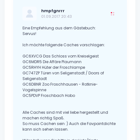
hmpfgnrrr
01.09.2017 20:43
Eine Empfehlung aus dem Gästebuch:
Servus!
Ich möchte folgende Caches vorschlagen:
GC6XVCG Das Schloss vom Kreiselgeist
GC6MDR5 Die Affäre Plaumann
GC5RHYH Hüter der Froschlampe
GC747ZP Türen von Seligenstadt / Doors of
Seligenstadt
GC6D8NR Zoo Froschhausen - Rotknie-
Vogelspinne
GC5PDVP Froschbach Hobo
Alle Caches sind mit viel liebe hergestellt und
machen richtig Spaß.
So muss Cachen sein :) Auch die Favpointdichte
kann sich sehen lassen.