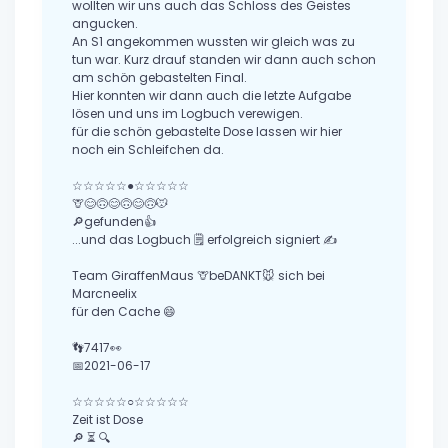
wollten wir uns auch das Schloss des Geistes
angucken.
An S1 angekommen wussten wir gleich was zu
tun war. Kurz drauf standen wir dann auch schon
am schön gebastelten Final.
Hier konnten wir dann auch die letzte Aufgabe
lösen und uns im Logbuch verewigen.
für die schön gebastelte Dose lassen wir hier
noch ein Schleifchen da.
☆☆☆☆☆●☆☆☆☆☆
🦒😊🙃😊🙃😊🙃🐭
🔎gefunden👍
...und das Logbuch 🗒 erfolgreich signiert ✍
Team GiraffenMaus 🦒beDANKT🐭 sich bei
Marcneelix
für den Cache 😄
👣7417👀
📅2021-06-17
☆☆☆☆☆○☆☆☆☆☆
Zeit ist Dose
🔎 ⏳ 🔍