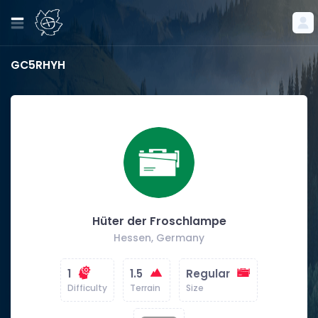
GC5RHYH
Hüter der Froschlampe
Hessen, Germany
1
1.5
Regular
Difficulty
Terrain
Size