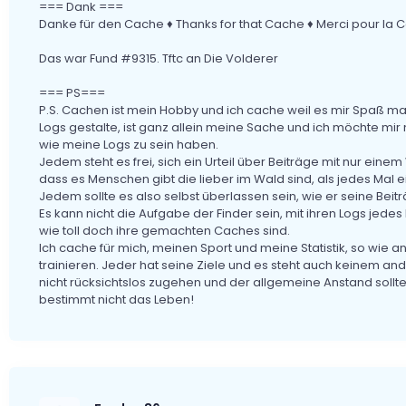
=== Dank ===
Danke für den Cache ♦ Thanks for that Cache ♦ Merci pour la 
Das war Fund #9315. Tftc an Die Volderer
=== PS===
P.S. Cachen ist mein Hobby und ich cache weil es mir Spaß ma
Logs gestalte, ist ganz allein meine Sache und ich möchte mi
wie meine Logs zu sein haben.
Jedem steht es frei, sich ein Urteil über Beiträge mit nur ein
dass es Menschen gibt die lieber im Wald sind, als jedes Mal 
Jedem sollte es also selbst überlassen sein, wie er seine Beit
Es kann nicht die Aufgabe der Finder sein, mit ihren Logs jede
wie toll doch ihre gemachten Caches sind.
Ich cache für mich, meinen Sport und meine Statistik, so wie an
trainieren. Jeder hat seine Ziele und es steht auch keinem ande
nicht rücksichtslos zugehen und der allgemeine Anstand sollte g
bestimmt nicht das Leben!