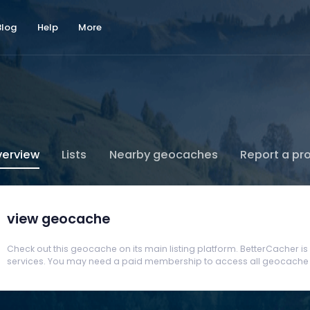
Blog
Help
More
erview
Lists
Nearby geocaches
Report a pr
view geocache
Check out this geocache on its main listing platform. BetterCacher is no
services. You may need a paid membership to access all geocache d