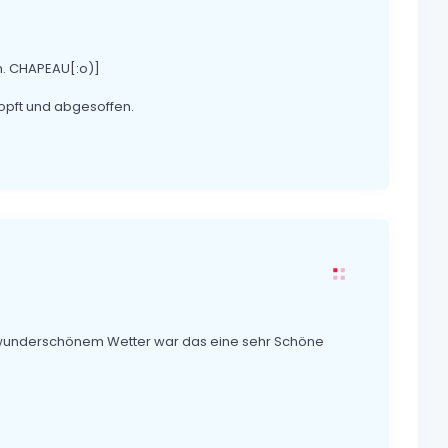
. CHAPEAU[:o)]
opft und abgesoffen.
ei wunderschönem Wetter war das eine sehr Schöne