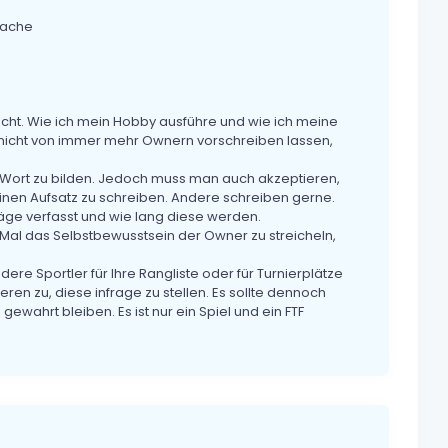
Cache
cht. Wie ich mein Hobby ausführe und wie ich meine
r nicht von immer mehr Ownern vorschreiben lassen,
em Wort zu bilden. Jedoch muss man auch akzeptieren,
einen Aufsatz zu schreiben. Andere schreiben gerne.
räge verfasst und wie lang diese werden.
s Mal das Selbstbewusstsein der Owner zu streicheln,
dere Sportler für Ihre Rangliste oder für Turnierplätze
ren zu, diese infrage zu stellen. Es sollte dennoch
ewahrt bleiben. Es ist nur ein Spiel und ein FTF