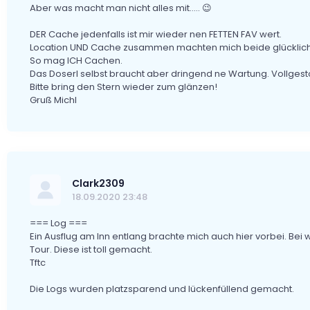
Aber was macht man nicht alles mit..... 😉
DER Cache jedenfalls ist mir wieder nen FETTEN FAV wert.
Location UND Cache zusammen machten mich beide glücklich
So mag ICH Cachen.
Das Doserl selbst braucht aber dringend ne Wartung. Vollgest
Bitte bring den Stern wieder zum glänzen!
Gruß Michl
Clark2309
18.09.2020 23:48
=== Log ===
Ein Ausflug am Inn entlang brachte mich auch hier vorbei. B
Tour. Diese ist toll gemacht.
Tftc
Die Logs wurden platzsparend und lückenfüllend gemacht.