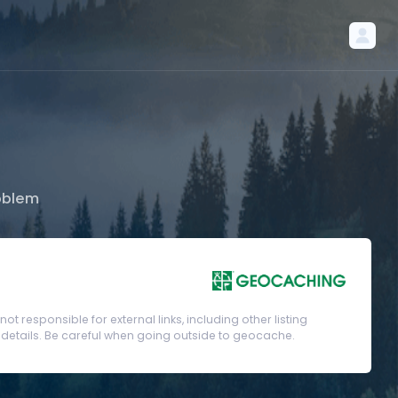
oblem
t responsible for external links, including other listing
etails. Be careful when going outside to geocache.