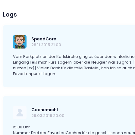
Logs
SpeedCore
28.11.2015 21:00
Vom Parkplatz an der Karlskirche ging es über den winterlich
Eingang ließ mich kurz zögern, aber die Neugier war zu groß. [}
nutzen [xx(] Vielen Dank für die tolle Bastelei, hab ich so auc
Favoritenpunkt liegen.
Cachemichl
29.03.2019 20:00
15.30 Uhr
Nummer Drei der FavoritenCaches für die geschissenen neuen 