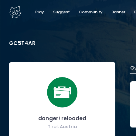
Play
Suggest
Community
Banner
GC5T4AR
Ov
danger! reloaded
Tirol, Austria