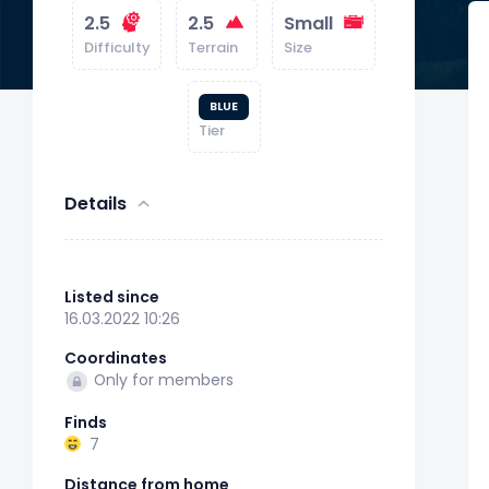
2.5
2.5
Small
Difficulty
Terrain
Size
BLUE
Tier
Details
Listed since
16.03.2022 10:26
Coordinates
Only for members
Finds
7
Distance from home