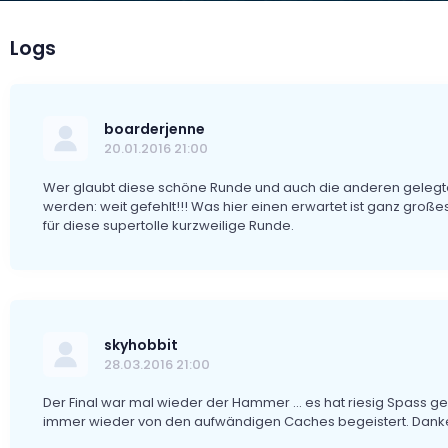
Logs
boarderjenne
20.01.2016 21:00
Wer glaubt diese schöne Runde und auch die anderen gelegte
werden: weit gefehlt!!! Was hier einen erwartet ist ganz große
für diese supertolle kurzweilige Runde.
skyhobbit
28.03.2016 21:00
Der Final war mal wieder der Hammer ... es hat riesig Spass 
immer wieder von den aufwändigen Caches begeistert. Danke 