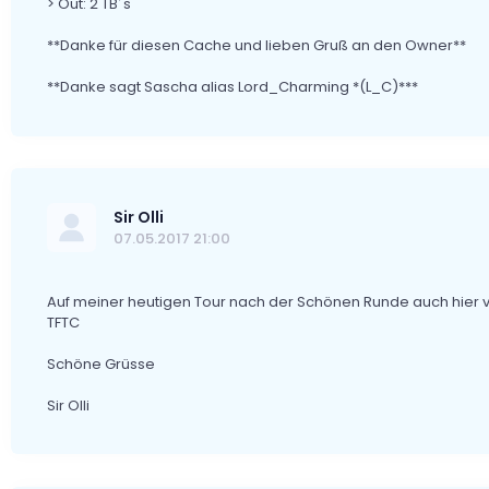
> Out: 2 TB´s
**Danke für diesen Cache und lieben Gruß an den Owner**
**Danke sagt Sascha alias Lord_Charming *(L_C)***
Sir Olli
07.05.2017 21:00
Auf meiner heutigen Tour nach der Schönen Runde auch hier 
TFTC
Schöne Grüsse
Sir Olli