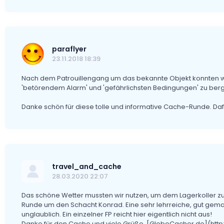
paraflyer
23.11.2018 18:39
Nach dem Patrouillengang um das bekannte Objekt konnten wi
'betörendem Alarm' und 'gefährlichsten Bedingungen' zu berge
Danke schön für diese tolle und informative Cache-Runde. Dafü
travel_and_cache
28.03.2020 22:07
Das schöne Wetter mussten wir nutzen, um dem Lagerkoller zu
Runde um den Schacht Konrad. Eine sehr lehrreiche, gut gemach
unglaublich. Ein einzelner FP reicht hier eigentlich nicht aus!
Danke für den Cache und viele Grüße, [GlobeCacher.de](htt