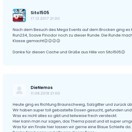
Sito1505
17.12.2017 21:00
Nach dem Besuch des Mega Events auf dem Brocken ging es 
Run234, Soave Pinodor noch zu dieser Runde. Die Runde macht
Klasse gemacht😉😉😉😉
Danke für diesen Cache und Grüße aus Hille von Sito1505😉
DieNemos
11.08.2018 21:00
Heute ging es Richtung Braunschweig, Salzgitter und zurück ü
Wir haben super toll gebastelte Dosen gesucht, gefunden und
Was es nicht alles so gibt und teilweise frech versteckt.
Hier kann man nur sagen, das Thema passt und ist super umge
Was für ein Finale hier lassen wir gerne eine Blaue Schleife da.