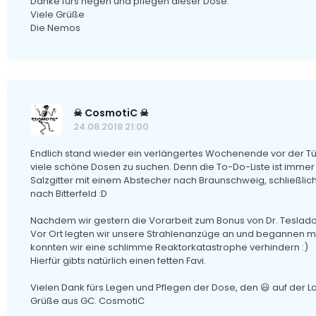
Danke fürs hegen und pflegen dieser Dose.
Viele Grüße
Die Nemos
☠ CosmotiC ☠
24.08.2018 21:00
Endlich stand wieder ein verlängertes Wochenende vor der Tür
viele schöne Dosen zu suchen. Denn die To-Do-Liste ist immer
Salzgitter mit einem Abstecher nach Braunschweig, schließl
nach Bitterfeld :D
Nachdem wir gestern die Vorarbeit zum Bonus von Dr. Teslados
Vor Ort legten wir unsere Strahlenanzüge an und begannen mi
konnten wir eine schlimme Reaktorkatastrophe verhindern :)
Hierfür gibts natürlich einen fetten Favi.
Vielen Dank fürs Legen und Pflegen der Dose, den 😃 auf der L
Grüße aus GC. CosmotiC