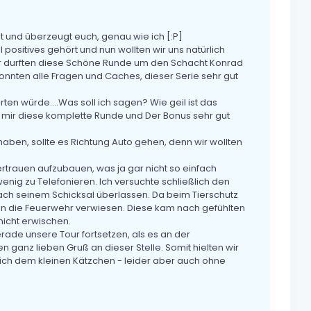
st und überzeugt euch, genau wie ich [:P]
positives gehört und nun wollten wir uns natürlich
ir durften diese Schöne Runde um den Schacht Konrad
onnten alle Fragen und Caches, dieser Serie sehr gut
n würde....Was soll ich sagen? Wie geil ist das
 mir diese komplette Runde und Der Bonus sehr gut
ben, sollte es Richtung Auto gehen, denn wir wollten
vertrauen aufzubauen, was ja gar nicht so einfach
 wenig zu Telefonieren. Ich versuchte schließlich den
nfach seinem Schicksal überlassen. Da beim Tierschutz
 an die Feuerwehr verwiesen. Diese kam nach gefühlten
nicht erwischen.
erade unsere Tour fortsetzen, als es an der
en ganz lieben Gruß an dieser Stelle. Somit hielten wir
ch dem kleinen Kätzchen - leider aber auch ohne