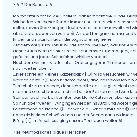
> ## Der Bonus ##
Ich möchte nicht so viel Spoilern, daher macht die Runde selb
Wir hatten von dieser Runde immer und immer wieder sehr viel 
selbst davon überzeugen. Heute war es endlich soweit und w
absolvieren, aber von vorne 😃 Wir parkten ganz normal und k
finden und natürlich auch die Logbücher signieren.
Auf dem Weg zum Bonus wurde schon überlegt, was uns erwarte
denn? Auch wenn es hier um ein sehr ernstes Thema geht, hat
gefallen und jedes Schleifchen wirklich verdient.
Nachdem wir hier wieder alles Ordnungsgemäß hinterlassen ha
noch weiter, aber...
...hier schrie ein kleines Katzenbaby [:O] Also versuchten wir 
werden sollte [:(]. Alles brachte nichts, also beschloss ich ein
Tierschutz zu erreichen, denn ich wollte das Jungtier nicht ei
niemand erreichbar war rief ich bei der Polizei an und wurde
Stunden auch vorbei, konnten das kleine Kätzchen aber auch 
So nun aber weiter... Wir gingen wieder ins Auto und wollten g
Fensterscheibe klopfte 😃 ...es war die Ownerin mit Sohn 😃 Ein
noch ein kleines Schwätzchen und der Sohnemann widmete si
Erfolg [:(] Im Anschluss ging unsere Tour auch weiter 😃
> IN: neumodisches blaues Herzchen