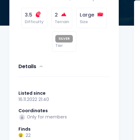
3.5
2
Large
Difficulty
Terrain
Size
SILVER
Tier
Details
Listed since
16.11.2022 21:40
Coordinates
Only for members
Finds
22