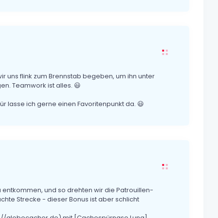
r uns flink zum Brennstab begeben, um ihn unter
n. Teamwork ist alles. 😃
r lasse ich gerne einen Favoritenpunkt da. 😃
 entkommen, und so drehten wir die Patrouillen-
te Strecke - dieser Bonus ist aber schlicht
p://globecacher.de) mit [Cachespürnase Luna]