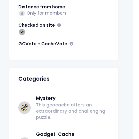
Distance from home
Only for members
Checked on site
GCVote + CacheVote
Categories
Mystery
This geocache offers an
extraordinary and challenging
puzzle.
Gadget-Cache