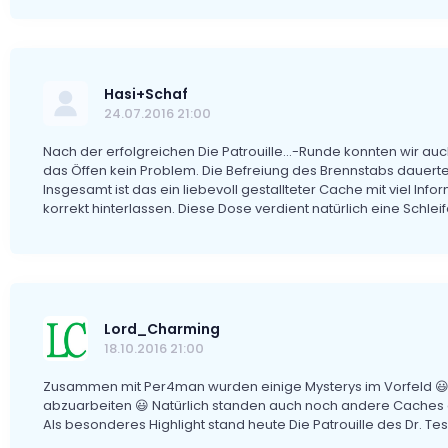
Hasi+Schaf
24.07.2016 21:00
Nach der erfolgreichen Die Patrouille...-Runde konnten wir au
das Öffen kein Problem. Die Befreiung des Brennstabs dauerte 
Insgesamt ist das ein liebevoll gestallteter Cache mit viel In
korrekt hinterlassen. Diese Dose verdient natürlich eine Schleif
Lord_Charming
18.10.2016 21:00
Zusammen mit Per4man wurden einige Mysterys im Vorfeld 😃 g
abzuarbeiten 😃 Natürlich standen auch noch andere Caches 
Als besonderes Highlight stand heute Die Patrouille des Dr. 