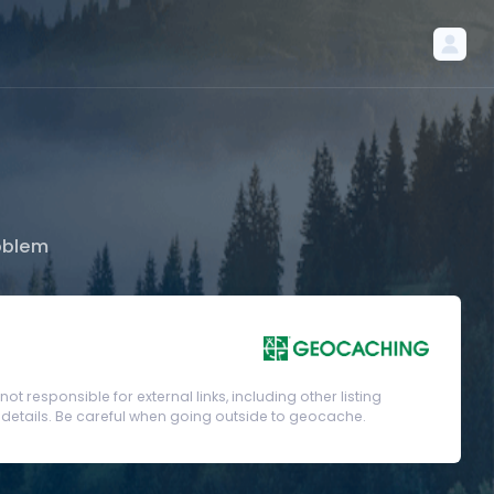
oblem
t responsible for external links, including other listing
etails. Be careful when going outside to geocache.