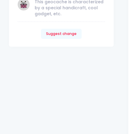
This geocache is characterized
by a special handicraft, cool
gadget, etc.
Suggest change