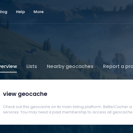
Blog
Help
More
erview
Lists
Nearby geocaches
Report a pr
view geocache
Check out this geocache on its main listing platform. BetterCacher is no
services. You may need a paid membership to access all geocache d