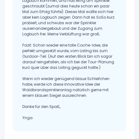
Logbuch kommen, und hab eifrig am Sprinkler
geschraubt (zumal dies heute schon ein paar
Mal zum Erfolg führte). Dieses Mal wollte sich hier
aber kein Logbuch zeigen. Dann hat es SoSo kurz
probiert, und schwubs war der Sprinkler
auseinandergebaut und der Zugang zum
Logbuch frei. Meine Verblüffung war groß.
Fazit: Schon wieder eine tolle Cache-Idee, die
perfekt umgesetzt wurde, vom Listing bis zum
Ourdoor-Teil. (Auf den ersten Blick bin ich sogar
darauf reingefallen, als ich bei der Tour-Planung
kurz quer über das Listing geguckt hatte.)
Wenn ich wieder genügend blaue Schleifchen
habe, werde ich diese innovative Idee der
Waldbrandsprinkleranlag natürlich gerne mit
einem blauen Siegel auszeichnen.
Danke für den Spaß,
Ynga