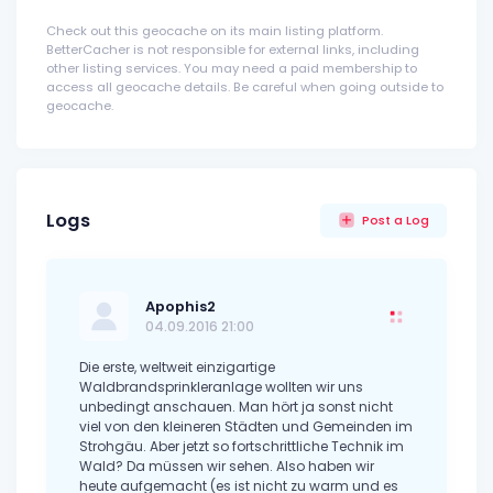
Check out this geocache on its main listing platform.
BetterCacher is not responsible for external links, including
other listing services. You may need a paid membership to
access all geocache details. Be careful when going outside to
geocache.
Logs
Post a Log
Apophis2
04.09.2016 21:00
Die erste, weltweit einzigartige
Waldbrandsprinkleranlage wollten wir uns
unbedingt anschauen. Man hört ja sonst nicht
viel von den kleineren Städten und Gemeinden im
Strohgäu. Aber jetzt so fortschrittliche Technik im
Wald? Da müssen wir sehen. Also haben wir
heute aufgemacht (es ist nicht zu warm und es