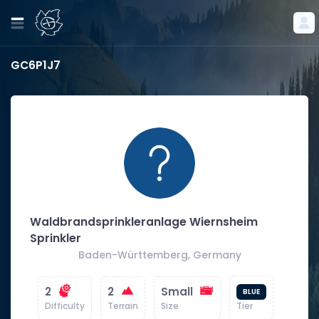
GC6P1J7
Waldbrandsprinkleranlage Wiernsheim
Sprinkler
Baden-Württemberg, Germany
2
2
Small
BLUE
Difficulty
Terrain
Size
Tier