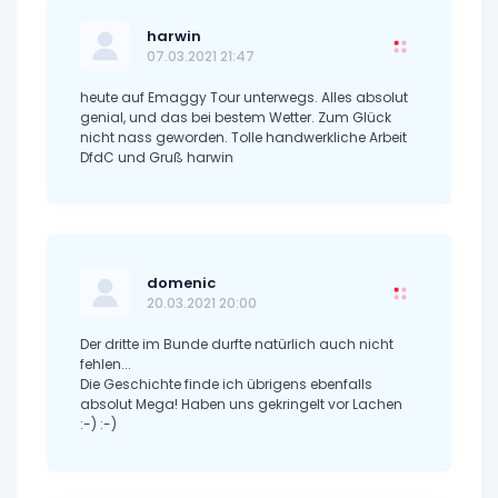
harwin
07.03.2021 21:47
heute auf Emaggy Tour unterwegs. Alles absolut
genial, und das bei bestem Wetter. Zum Glück
nicht nass geworden. Tolle handwerkliche Arbeit
DfdC und Gruß harwin
domenic
20.03.2021 20:00
Der dritte im Bunde durfte natürlich auch nicht
fehlen...
Die Geschichte finde ich übrigens ebenfalls
absolut Mega! Haben uns gekringelt vor Lachen
:-) :-)