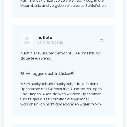
Nummer 527 Uhrzeit 20.25 vielen Dank sag in die
Maunzbärle und vergeben ein blaues Schleifchen
hutiuta
28.12.2016 21:00
Auch hier suuuuper gemacht....Die Umsetzung
dauerte ein wenig
PS: wir loggen auch in Lücken!!!
🐾🐾🐾huskytrek und huskytrek jr danken dem
Eigentümer des Caches fürs Ausarbeiten,Legen
und Pflegen. Auch danken wir dem Eigentümer
fürs zeigen dieser Lokalität, die wir sonst
warscheinlich nicht angegangen wären.🐾🐾🐾