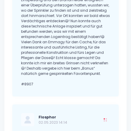
einer Überprüfung unterzogen hatten, wussten wir,
wo der Sprinkler zu finden ist und sind zielstrebig
dort hinmarschiert. Vor Ort konnten wir bald etwas
Verdächtiges entdecken😃! Nun konnte auch
diese technische Anlage inspiziert und für gut
befunden werden, was wir mit einem
entsprechenden Logeintrag bestätigt haben!😃
Vielen Dank an Emmagy für den Cache, für das
interessante und ausführliche Listing, für die
professionelle Konstruktion und fürs Legen und
Pflegen der Dose😃! Echt klasse gemacht! Da
konnte ich mir ein breites Grinsen nicht verkneifen
😃! Deshalb vergebe ich hier beim „Bonus“
natürlich gerne gesprinkelten Favoritenpunkt.
#8907
Flosphor
02.05.2023 14:14