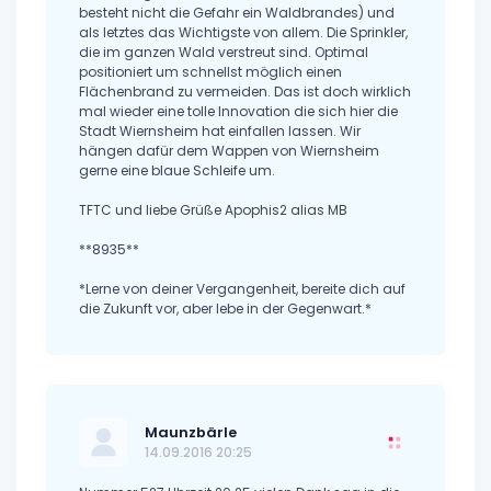
besteht nicht die Gefahr ein Waldbrandes) und
als letztes das Wichtigste von allem. Die Sprinkler,
die im ganzen Wald verstreut sind. Optimal
positioniert um schnellst möglich einen
Flächenbrand zu vermeiden. Das ist doch wirklich
mal wieder eine tolle Innovation die sich hier die
Stadt Wiernsheim hat einfallen lassen. Wir
hängen dafür dem Wappen von Wiernsheim
gerne eine blaue Schleife um.
TFTC und liebe Grüße Apophis2 alias MB
**8935**
*Lerne von deiner Vergangenheit, bereite dich auf
die Zukunft vor, aber lebe in der Gegenwart.*
Maunzbärle
14.09.2016 20:25