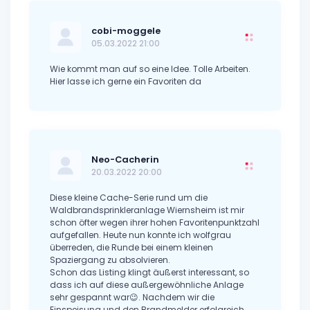
cobi-moggele
05.03.2022 21:00
Wie kommt man auf so eine Idee. Tolle Arbeiten.
Hier lasse ich gerne ein Favoriten da
Neo-Cacherin
20.03.2022 20:00
Diese kleine Cache-Serie rund um die
Waldbrandsprinkleranlage Wiernsheim ist mir
schon öfter wegen ihrer hohen Favoritenpunktzahl
aufgefallen. Heute nun konnte ich wolfgrau
überreden, die Runde bei einem kleinen
Spaziergang zu absolvieren.
Schon das Listing klingt äußerst interessant, so
dass ich auf diese außergewöhnliche Anlage
sehr gespannt war😉. Nachdem wir die
Einspeisung und den Brandmelder erfolgreich