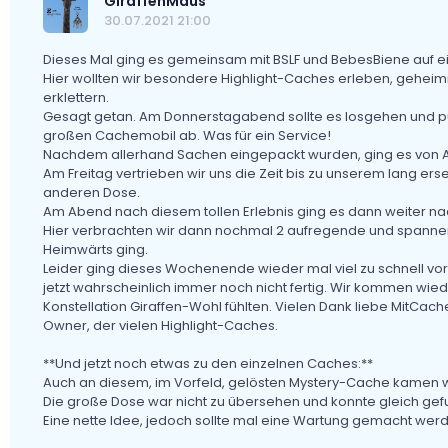
GiraffenMaus
30.07.2021 21:00
Dieses Mal ging es gemeinsam mit BSLF und BebesBiene auf 
Hier wollten wir besondere Highlight-Caches erleben, geheim
erklettern.
Gesagt getan. Am Donnerstagabend sollte es losgehen und pün
großen Cachemobil ab. Was für ein Service!
Nachdem allerhand Sachen eingepackt wurden, ging es von A
Am Freitag vertrieben wir uns die Zeit bis zu unserem lang er
anderen Dose.
Am Abend nach diesem tollen Erlebnis ging es dann weiter na
Hier verbrachten wir dann nochmal 2 aufregende und spanne
Heimwärts ging.
Leider ging dieses Wochenende wieder mal viel zu schnell vor
jetzt wahrscheinlich immer noch nicht fertig. Wir kommen wieder
Konstellation Giraffen-Wohl fühlten. Vielen Dank liebe MitCach
Owner, der vielen Highlight-Caches.
**Und jetzt noch etwas zu den einzelnen Caches:**
Auch an diesem, im Vorfeld, gelösten Mystery-Cache kamen wi
Die große Dose war nicht zu übersehen und konnte gleich ge
Eine nette Idee, jedoch sollte mal eine Wartung gemacht wer