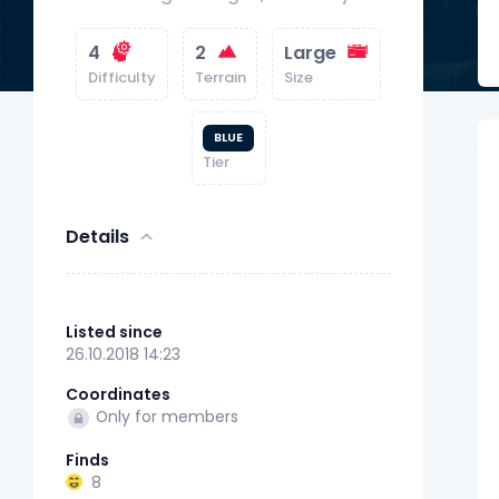
4
2
Large
Difficulty
Terrain
Size
BLUE
Tier
Details
Listed since
26.10.2018 14:23
Coordinates
Only for members
Finds
8