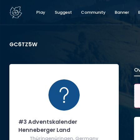
Play
Suggest
Community
Banner
GC6TZ5W
Ov
#3 Adventskalender
Henneberger Land
Thüringenüringen, Germany