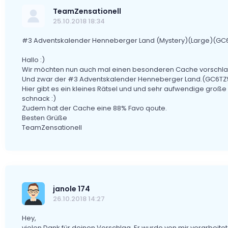
TeamZensationell
25.10.2018 18:34
#3 Adventskalender Henneberger Land (Mystery)(Large)(GC6
Hallo :)
Wir möchten nun auch mal einen besonderen Cache vorschlag
Und zwar der #3 Adventskalender Henneberger Land.(GC6T
Hier gibt es ein kleines Rätsel und und sehr aufwendige groß
schnack :)
Zudem hat der Cache eine 88% Favo qoute.
Besten Grüße
TeamZensationell
janole 174
26.10.2018 14:27
Hey,
vielen Dank für deinen Vorschlag. Er wurde von mir verarbeitet