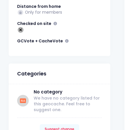
Distance from home
Only for members
Checked on site
GCVote + CacheVote
Categories
No category
We have no category listed for
this geocache. Feel free to
suggest one.
Suggest change