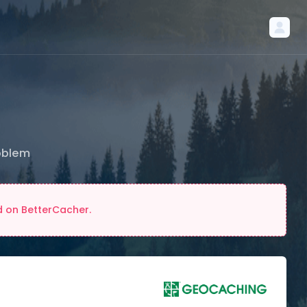
oblem
d on BetterCacher.