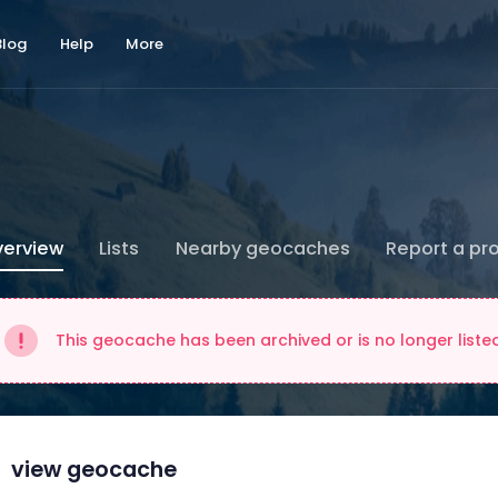
Blog
Help
More
erview
Lists
Nearby geocaches
Report a pr
This geocache has been archived or is no longer liste
view geocache