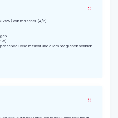
TZ5W) von maischell (4/2)
en...
Z5W)
e passende Dose mit licht und allem möglichen schnick
 und ist nun auf der Karte und in der Suche verfügbar.