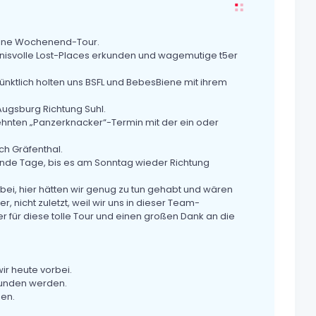
eine Wochenend-Tour.
nisvolle Lost-Places erkunden und wagemutige t5er
ktlich holten uns BSFL und BebesBiene mit ihrem
ugsburg Richtung Suhl.
sehnten „Panzerknacker“-Termin mit der ein oder
ch Gräfenthal.
nde Tage, bis es am Sonntag wieder Richtung
bei, hier hätten wir genug zu tun gehabt und wären
, nicht zuletzt, weil wir uns in dieser Team-
er für diese tolle Tour und einen großen Dank an die
r heute vorbei.
funden werden.
den.