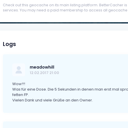
Check out this geocache on its main listing platform. BetterCacher is no
services. You may need a paid membership to access all geocache d
Logs
meadowhill
12.02.2017 21:00
Wow!!!
Was für eine Dose. Die 5 Sekunden in denen man erst mal sprac
fetten FP.
Vielen Dank und viele Grüße an den Owner.