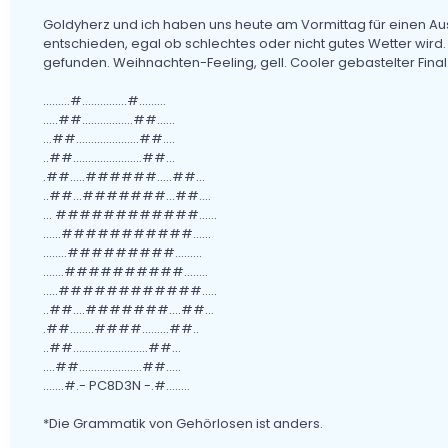
Goldyherz und ich haben uns heute am Vormittag für einen A
entschieden, egal ob schlechtes oder nicht gutes Wetter wird
gefunden. Weihnachten-Feeling, gell. Cooler gebastelter Fina
.........#...............#.........
.....##.................##......
...##.....................##....
..##.......................##...
.##.....######.....##...
..##...#######...##....
... ############......
......###########......
........#########.........
.......##########........
.....############.....
..##....#######....##...
.##........####.........##..
..##.........................##...
....##.....................##.....
…....#.- PC8D3N -.#........
*Die Grammatik von Gehörlosen ist anders.