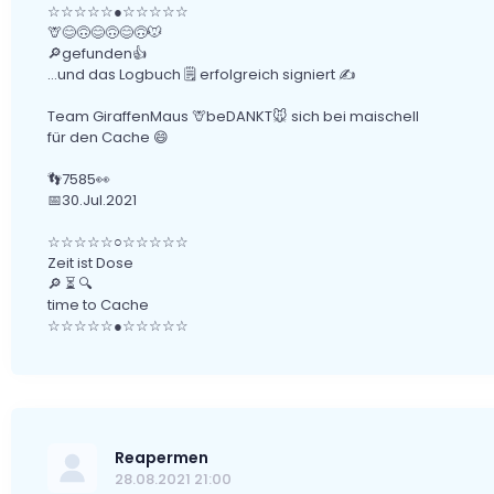
☆☆☆☆☆●☆☆☆☆☆
🦒😊🙃😊🙃😊🙃🐭
🔎gefunden👍
...und das Logbuch 🗒 erfolgreich signiert ✍
Team GiraffenMaus 🦒beDANKT🐭 sich bei maischell
für den Cache 😄
👣7585👀
📅30.Jul.2021
☆☆☆☆☆○☆☆☆☆☆
Zeit ist Dose
🔎 ⏳ 🔍
time to Cache
☆☆☆☆☆●☆☆☆☆☆
Reapermen
28.08.2021 21:00