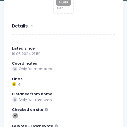
SILVER
Tier
Details
Listed since
19.05.2024 21:50
Coordinates
Only for members
Finds
4
Distance from home
Only for members
Checked on site
GCVote + CacheVote