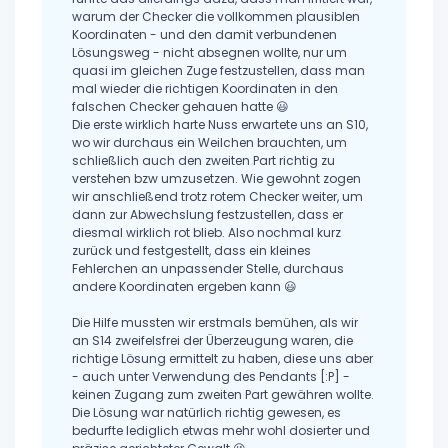
warum der Checker die vollkommen plausiblen
Koordinaten - und den damit verbundenen
Lösungsweg - nicht absegnen wollte, nur um
quasi im gleichen Zuge festzustellen, dass man
mal wieder die richtigen Koordinaten in den
falschen Checker gehauen hatte 😃
Die erste wirklich harte Nuss erwartete uns an S10,
wo wir durchaus ein Weilchen brauchten, um
schließlich auch den zweiten Part richtig zu
verstehen bzw umzusetzen. Wie gewohnt zogen
wir anschließend trotz rotem Checker weiter, um
dann zur Abwechslung festzustellen, dass er
diesmal wirklich rot blieb. Also nochmal kurz
zurück und festgestellt, dass ein kleines
Fehlerchen an unpassender Stelle, durchaus
andere Koordinaten ergeben kann 😃
Die Hilfe mussten wir erstmals bemühen, als wir
an S14 zweifelsfrei der Überzeugung waren, die
richtige Lösung ermittelt zu haben, diese uns aber
- auch unter Verwendung des Pendants [:P] -
keinen Zugang zum zweiten Part gewähren wollte.
Die Lösung war natürlich richtig gewesen, es
bedurfte lediglich etwas mehr wohl dosierter und