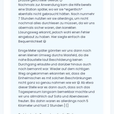
präzise gerichteter Gewalt 😉
Nochmals zur Anwendung kam die Hilfe bereits
eine Station später, wo wir sie *eigentlich*
ebenfalls nicht gebraucht hätten. Nach nunmehr
7 Stunden nutzten wir sie allerdings, um nicht
nochmal alles durchlesen zu müssen, da wir uns
abermals sicher waren, den korrekten
Lösungsweg erkannt, jedoch wohl einen Fehler
eingebaut zu haben. Hier siegte einfach die
Bequemlichkeit 😃
Einige Meter später gönnten wir uns dann noch
einen kleinen Umweg durchs Maisfeld, da die
nahe Baustelle laut Beschilderung keinen
Durchgang erlaubte und darüber hinaus auch
noch bemannt war. Wieder auf dem richtigen
Weg angekommen erkannten wir, dass die
Einheimischen es mit solchen Beschränkungen
nicht ganz so genau nahmen wie wir 😃 Ab etwa
dieser Stelle war es dann auch, dass sich das
Tagespensum langsam bemerkbar machte und
wir uns allmählich auf Sofa und Abendessen
freuten. Bis dahin waren es allerdings noch 5
Kilometer und fast 2 Stunden [:(]