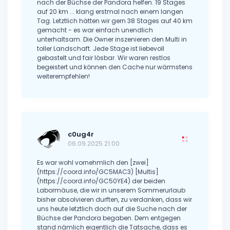
nach der Büchse der Pandora helfen. 19 Stages
auf 20 km ... klang erstmal nach einem langen
Tag. Letztlich hätten wir gern 38 Stages auf 40 km
gemacht - es war einfach unendlich
unterhaltsam. Die Owner inszenieren den Multi in
toller Landschaft. Jede Stage ist liebevoll
gebastelt und fair lösbar. Wir waren restlos
begeistert und können den Cache nur wärmstens
weiterempfehlen!
c0ug4r
06.09.2025 21:00
Es war wohl vornehmlich den [zwei]
(https://coord.info/GC5MAC3) [Multis]
(https://coord.info/GC50YE4) der beiden
Labormäuse, die wir in unserem Sommerurlaub
bisher absolvieren durften, zu verdanken, dass wir
uns heute letztlich doch auf die Suche nach der
Büchse der Pandora begaben. Dem entgegen
stand nämlich eigentlich die Tatsache, dass es