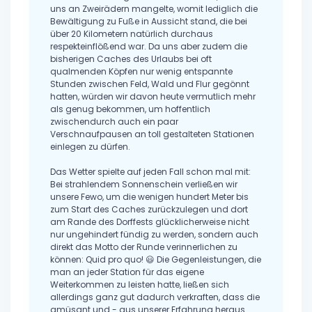
uns an Zweirädern mangelte, womit lediglich die
Bewältigung zu Fuße in Aussicht stand, die bei
über 20 Kilometern natürlich durchaus
respekteinflößend war. Da uns aber zudem die
bisherigen Caches des Urlaubs bei oft
qualmenden Köpfen nur wenig entspannte
Stunden zwischen Feld, Wald und Flur gegönnt
hatten, würden wir davon heute vermutlich mehr
als genug bekommen, um hoffentlich
zwischendurch auch ein paar
Verschnaufpausen an toll gestalteten Stationen
einlegen zu dürfen.
Das Wetter spielte auf jeden Fall schon mal mit:
Bei strahlendem Sonnenschein verließen wir
unsere Fewo, um die wenigen hundert Meter bis
zum Start des Caches zurückzulegen und dort
am Rande des Dorffests glücklicherweise nicht
nur ungehindert fündig zu werden, sondern auch
direkt das Motto der Runde verinnerlichen zu
können: Quid pro quo! 😃 Die Gegenleistungen, die
man an jeder Station für das eigene
Weiterkommen zu leisten hatte, ließen sich
allerdings ganz gut dadurch verkraften, dass die
amüsant und - aus unserer Erfahrung heraus