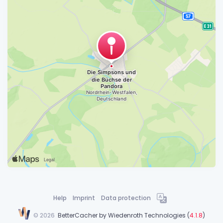
Help
Imprint
Data protection
©
2026
BetterCacher by
Wiedenroth Technologies
(
4.1.8
)