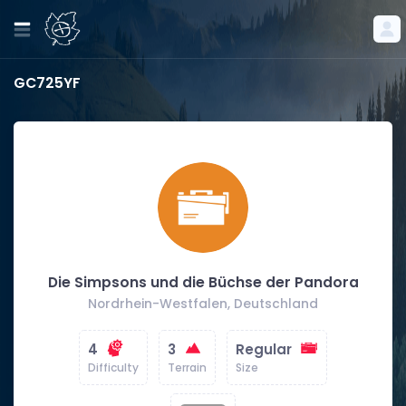
GC725YF
Die Simpsons und die Büchse der Pandora
Nordrhein-Westfalen, Deutschland
4
3
Regular
Difficulty
Terrain
Size