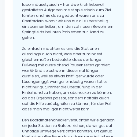
labormäusetypisch - handwerklich liebevoll
gestalteten Aufgaben meist spielerisch zum Ziel
führten und nie dazu gedacht waren uns zu
überfordern, womit wir uns nur allzu bereitwillig
einspannen ließen, um den zahllosen Bewohnern
Springfields bei ihren Problemen zur Hand zu
gehen.
Zu einfach machten es uns die Stationen
allerdings auch nicht, was aber zumindest
gleichermaßen bedeutete, dass der lange
Fußweg mit ausreichend Pausenzeiten garniert
war 😃 Und selbst wenn diese mal länger
ausfielen, weil es etwas kniffliger wurde oder
Lösungen ggf. weniger eindeutig waren, tat es
nicht nur gut, immer die Überprüfung in der
Hinterhand zu haben, um abchecken zu können,
ob das Ergebnis passte, sondern notfalls auch
auf die Hilfe zurückgreifen zu können, für den Fall
dass man mal gar nicht weiter kam.
Den Koordinatenchecker versuchten wir eigentlich
an jeder Station zu Rate zu ziehen, da wir gut auf
unnötige Umwege verzichten konnten. Oft genug
führte das allerdings dazu, dass man irritiert war,