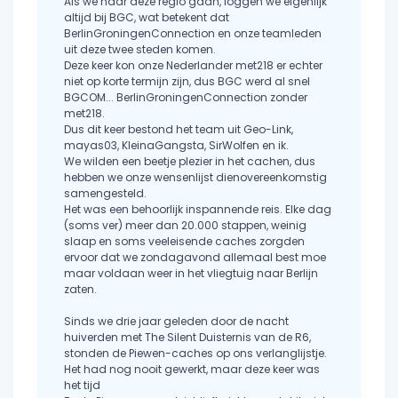
Als we naar deze regio gaan, loggen we eigenlijk
altijd bij BGC, wat betekent dat
BerlinGroningenConnection en onze teamleden
uit deze twee steden komen.
Deze keer kon onze Nederlander met218 er echter
niet op korte termijn zijn, dus BGC werd al snel
BGCOM... BerlinGroningenConnection zonder
met218.
Dus dit keer bestond het team uit Geo-Link,
mayas03, KleinaGangsta, SirWolfen en ik.
We wilden een beetje plezier in het cachen, dus
hebben we onze wensenlijst dienovereenkomstig
samengesteld.
Het was een behoorlijk inspannende reis. Elke dag
(soms ver) meer dan 20.000 stappen, weinig
slaap en soms veeleisende caches zorgden
ervoor dat we zondagavond allemaal best moe
maar voldaan weer in het vliegtuig naar Berlijn
zaten.
Sinds we drie jaar geleden door de nacht
huiverden met The Silent Duisternis van de R6,
stonden de Piewen-caches op ons verlanglijstje.
Het had nog nooit gewerkt, maar deze keer was
het tijd