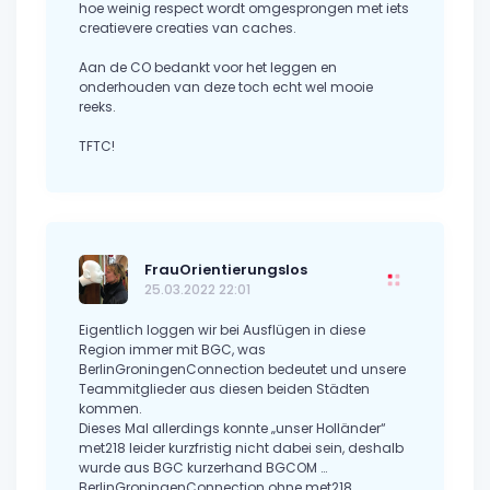
hoe weinig respect wordt omgesprongen met iets
creatievere creaties van caches.
Aan de CO bedankt voor het leggen en
onderhouden van deze toch echt wel mooie
reeks.
TFTC!
FrauOrientierungslos
25.03.2022 22:01
Eigentlich loggen wir bei Ausflügen in diese
Region immer mit BGC, was
BerlinGroningenConnection bedeutet und unsere
Teammitglieder aus diesen beiden Städten
kommen.
Dieses Mal allerdings konnte „unser Holländer“
met218 leider kurzfristig nicht dabei sein, deshalb
wurde aus BGC kurzerhand BGCOM …
BerlinGroningenConnection ohne met218.