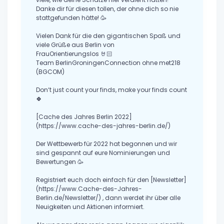
Danke dir für diesen tollen, der ohne dich so nie
stattgefunden hätte! 🥳
Vielen Dank für die den gigantischen Spaß und
viele Grüße aus Berlin von
FrauOrientierungslos 🤘🏻
Team BerlinGroningenConnection ohne met218
(BGCOM)
Don‘t just count your finds, make your finds count
🍀
[Cache des Jahres Berlin 2022]
(https://www.cache-des-jahres-berlin.de/)
Der Wettbewerb für 2022 hat begonnen und wir
sind gespannt auf eure Nominierungen und
Bewertungen 🥳
Registriert euch doch einfach für den [Newsletter]
(https://www.Cache-des-Jahres-
Berlin.de/Newsletter/) , dann werdet ihr über alle
Neuigkeiten und Aktionen informiert.