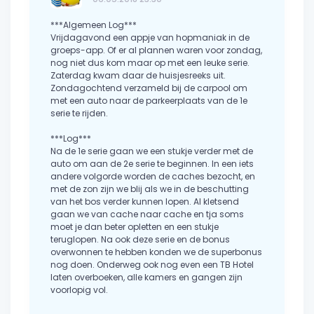
***Algemeen Log***
Vrijdagavond een appje van hopmaniak in de
groeps-app. Of er al plannen waren voor zondag,
nog niet dus kom maar op met een leuke serie.
Zaterdag kwam daar de huisjesreeks uit.
Zondagochtend verzameld bij de carpool om
met een auto naar de parkeerplaats van de 1e
serie te rijden.
***Log***
Na de 1e serie gaan we een stukje verder met de
auto om aan de 2e serie te beginnen. In een iets
andere volgorde worden de caches bezocht, en
met de zon zijn we blij als we in de beschutting
van het bos verder kunnen lopen. Al kletsend
gaan we van cache naar cache en tja soms
moet je dan beter opletten en een stukje
teruglopen. Na ook deze serie en de bonus
overwonnen te hebben konden we de superbonus
nog doen. Onderweg ook nog even een TB Hotel
laten overboeken, alle kamers en gangen zijn
voorlopig vol.