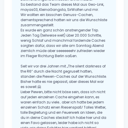
So bestand das Team dieses Mal aus Geo-Link,
mayas03, KleinaGangsta, SirWolfen und mir.
Wir wollten ein bisschen Genuss-Cachen,
dementsprechend hatten wir uns die Wunschliste
zusammengestellt.
Es wurde ein ganz schön anstrengender Trip.
Jeden Tag (teilweise weit) über 20.000 Schritte,
wenig Schlaf und manchmal fordernde Caches
sorgten dafür, dass wir alle am Sonntag Abend
ziemlich müde aber seeeeeeehr zufrieden wieder
im Flieger Richtung Berlin saßen.
Seit wir vor drei Jahren mit „The silent darkness of
the R6“ durch die Nacht gegruselt hatten,
standen die Piewen-Caches auf der Wunschliste.
Bisher hatte es nie gepasst, aber dieses Mal war
es soweit 🤗
Lieber Piewen, bitte nicht böse sein, dass ich nicht
auf jeden einzelnen Cache eingehen kann, es
waren einfach zu viele… aber ich hatte bei jedem
einzelnen Schatz einen Riesenspaß! Tolles Wetter,
tolle Begleitung und ein Feuerwerk an Ideen, die
du in deine Caches steckst! Ich habe hier und da
einen Favo gelassen, leider habe ich nicht so
viele, wie deine Schätze hier verdient hätten!