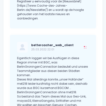
Registreer u eenvoudig voor de [Nieuwsbrief]
(https://www.Cache-des-Jahres-
Berlin.de/Newsletter/) en u wordt op de hoogte
gehouden van het laatste nieuws en
aanbiedingen.
bettercacher_web_client
25.03.2022 22:01
Eigentlich loggen wir bei Ausflügen in diese
Region immer mit BGC, was
BerlinGroningenConnection bedeutet und unsere
Teammitglieder aus diesen beiden Städten
kommen.
Dieses Mal allerdings konnte „unser Holländer“
met218 leider kurzfristig nicht dabei sein, deshalb
wurde aus BGC kurzerhand BGCOM …
BerlinGroningenConnection ohne met218.
So bestand das Team dieses Mal aus Geo-Link,
mayas03, KleinaGangsta, SirWolfen und mir.
Wir wollten ein bisschen Genuss-Cachen,