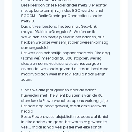
Deze keer kon onze Nederlander met218 er echter
niet op korte termijn zijn, dus BGC werd al snel
BGCOM... BerlinGroningenConnection zonder
met218.
Dus dit keer bestond het team uit Geo-Link,
mayas03, KleinaGangsta, SirWolfen en ik.
We wilden een beetje plezier in het cachen, dus
hebben we onze wensenlijst dienovereenkomstig
samengesteld.
Het was een behoorlijk inspannende reis. Elke dag
(soms ver) meer dan 20.000 stappen, weinig
slaap en soms veeleisende caches zorgden
ervoor dat we zondagavond allemaal best moe
maar voldaan weer in het vliegtuig naar Berlijn
zaten.
Sinds we drie jaar geleden door de nacht
huiverden met The Silent Duisternis van de R6,
stonden de Piewen-caches op ons verlanglijstje.
Het had nog nooit gewerkt, maar deze keer was
het tijd
Beste Piewen, wees alsjeblieft niet boos dat ik niet
in elke cache kan gaan, het waren er gewoon te
veel... maar ik had veel plezier met elke schat!