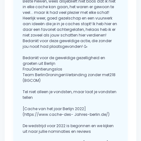
Beste Piewen, wees alsjeblieft niet boos dat ik niet
in elke cache kan gaan, het waren er gewoon te
veel... maar ik had veel plezier met elke schat!
Heerlijk weer, goed gezelschap en een vuurwerk
aan ideeën die je in je caches stopt! Ik heb hier en
daar een favoriet achtergelaten, helaas heb ik er
niet zoveel als jouw schatten hier verdienen!
Bedankt voor deze geweldige actie, die zonder
jou nooit had plaatsgevonden! 🥳
Bedankt voor de geweldige gezelligheid en
groeten uit Berlijn
FrauOrientierungslos
Team BerlinGroningenVerbinding zonder met218
(BGCOM)
Tel niet alleen je vondsten, maar laat je vondsten
tellen
[Cache van het jaar Berlijn 2022]
(https://www.cache-des- Jahres-berlin.de/)
De wedstrijd voor 2022 is begonnen en we kijken
uit naar jullie nominaties en reviews