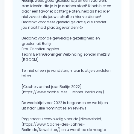
Heerlijk weer, goed gezelschap en een vuurwerk
aan ideeën die je in je caches stopt! Ik heb hier en
daar een favoriet achtergelaten, helaas heb ik er
niet zoveel als jouw schatten hier verdienen!
Bedankt voor deze geweldige actie, die zonder
jou nooit had plaatsgevonden! 🥳
Bedankt voor de geweldige gezelligheid en
groeten uit Berlijn
FrauOrientierungslos
Team BerlinGroningenVerbinding zonder met218
(BGCOM)
Tel niet alleen je vondsten, maar laat je vondsten
tellen
[Cache van het jaar Berlijn 2022]
(https://www.cache-des- Jahres-berlin.de/)
De wedstrijd voor 2022 is begonnen en we kijken
uit naar jullie nominaties en reviews
Registreer u eenvoudig voor de [Nieuwsbrief]
(https://www.Cache-des-Jahres-
Berlin.de/Newsletter/) en u wordt op de hoogte