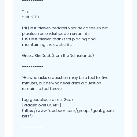
----------
* in:
* uit: 2 TB
(NL) ## piewen bedankt voor de cache en het
plaatsen en onderhouden ervan! ##
(US) ## piewen thanks for placing and
maintaining the cache ##
Greetz BløfDuck (from the Netherlands)
----------
>He who asks a question may be a fool for five
minutes, but he who never asks a question
remains a fool forever
Log gepubliceerd met Gsak
[Vragen over GSAK?]
(https://www.facebook.com/groups/gsak.gebrui
kers/)
----------