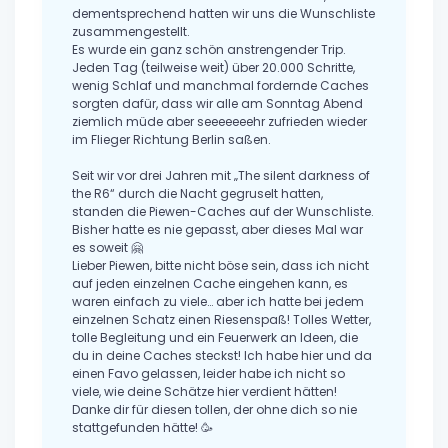
dementsprechend hatten wir uns die Wunschliste
zusammengestellt.
Es wurde ein ganz schön anstrengender Trip.
Jeden Tag (teilweise weit) über 20.000 Schritte,
wenig Schlaf und manchmal fordernde Caches
sorgten dafür, dass wir alle am Sonntag Abend
ziemlich müde aber seeeeeeehr zufrieden wieder
im Flieger Richtung Berlin saßen.
Seit wir vor drei Jahren mit „The silent darkness of
the R6“ durch die Nacht gegruselt hatten,
standen die Piewen-Caches auf der Wunschliste.
Bisher hatte es nie gepasst, aber dieses Mal war
es soweit 🤗
Lieber Piewen, bitte nicht böse sein, dass ich nicht
auf jeden einzelnen Cache eingehen kann, es
waren einfach zu viele… aber ich hatte bei jedem
einzelnen Schatz einen Riesenspaß! Tolles Wetter,
tolle Begleitung und ein Feuerwerk an Ideen, die
du in deine Caches steckst! Ich habe hier und da
einen Favo gelassen, leider habe ich nicht so
viele, wie deine Schätze hier verdient hätten!
Danke dir für diesen tollen, der ohne dich so nie
stattgefunden hätte! 🥳