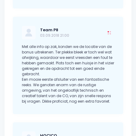
Team P8
03.09.2018 21:00
Met alle info op zak, konden we de locatie van de
bonus uitrekenen. Ter plekke bleek er toch wel wat
afwijking, waardoor we eerst vreesden een fout te
hebben gemaakt. Plots toch een huisje in het vizier
gekregen en de opdracht tot een goed einde
gebracht.
Een mooie eerste afsluiter van een fantastische
reeks. We genoten enorm van de rustige
omgeving, van het ongelooflijk technisch en
creatief talent van de CO, van zijn snelle respons
bij vragen. Dikke proficiat, nog een extra favoriet.
HOCICO