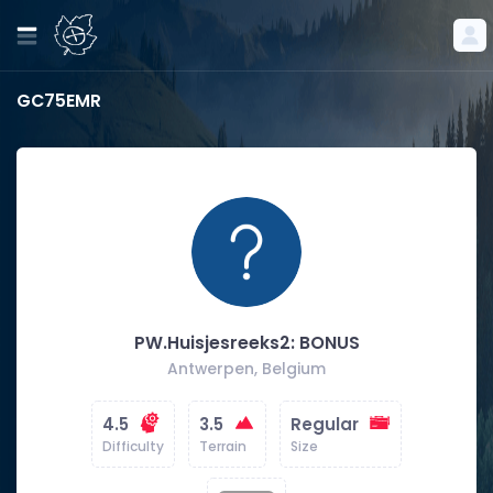
GC75EMR
PW.Huisjesreeks2: BONUS
Antwerpen, Belgium
4.5
3.5
Regular
Difficulty
Terrain
Size