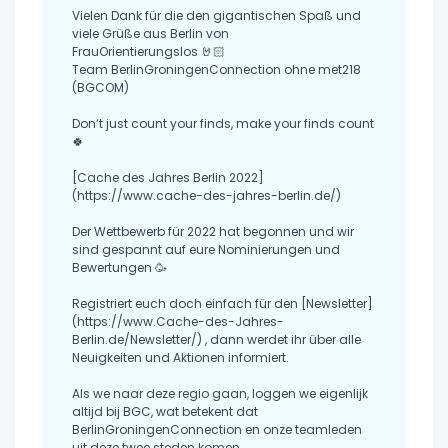
Vielen Dank für die den gigantischen Spaß und
viele Grüße aus Berlin von
FrauOrientierungslos 🤘🏻
Team BerlinGroningenConnection ohne met218
(BGCOM)
Don‘t just count your finds, make your finds count
🍀
[Cache des Jahres Berlin 2022]
(https://www.cache-des-jahres-berlin.de/)
Der Wettbewerb für 2022 hat begonnen und wir
sind gespannt auf eure Nominierungen und
Bewertungen 🥳
Registriert euch doch einfach für den [Newsletter]
(https://www.Cache-des-Jahres-
Berlin.de/Newsletter/) , dann werdet ihr über alle
Neuigkeiten und Aktionen informiert.
Als we naar deze regio gaan, loggen we eigenlijk
altijd bij BGC, wat betekent dat
BerlinGroningenConnection en onze teamleden
uit deze twee steden komen.