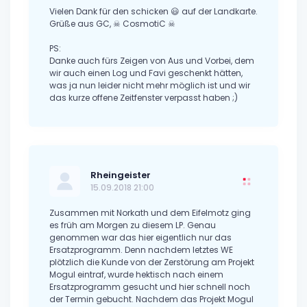
Vielen Dank für den schicken 😃 auf der Landkarte.
Grüße aus GC, ☠ CosmotiC ☠
PS:
Danke auch fürs Zeigen von Aus und Vorbei, dem
wir auch einen Log und Favi geschenkt hätten,
was ja nun leider nicht mehr möglich ist und wir
das kurze offene Zeitfenster verpasst haben ;)
Rheingeister
15.09.2018 21:00
Zusammen mit Norkath und dem Eifelmotz ging
es früh am Morgen zu diesem LP. Genau
genommen war das hier eigentlich nur das
Ersatzprogramm. Denn nachdem letztes WE
plötzlich die Kunde von der Zerstörung am Projekt
Mogul eintraf, wurde hektisch nach einem
Ersatzprogramm gesucht und hier schnell noch
der Termin gebucht. Nachdem das Projekt Mogul