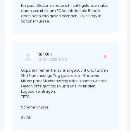
Ein paar Stationen habe ich nciht gefunden, aber
durch vorarbeit am PC konnte ich die Runde
doch noch erfolgreich beenden. Tolle Story in
schöner Kulisse.
Sir Olli
13.04.2020 21:00
Oops, ein Termin frei schnell gebucht und für den
2te LP am heutige Tag gab es kein Hindernis.
Mit ein paar Startschwierigkeiten konnten wir der
Geschichte gut folgen und uns im finalen
Logbuch eintragen.
TFTC
Schöne Grüsse
Sir Olli