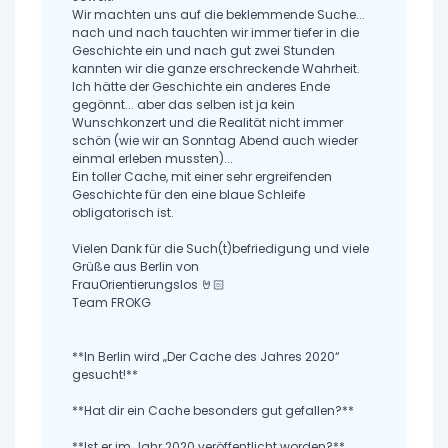
Wir machten uns auf die beklemmende Suche...
nach und nach tauchten wir immer tiefer in die
Geschichte ein und nach gut zwei Stunden
kannten wir die ganze erschreckende Wahrheit.
Ich hätte der Geschichte ein anderes Ende
gegönnt... aber das selben ist ja kein
Wunschkonzert und die Realität nicht immer
schön (wie wir an Sonntag Abend auch wieder
einmal erleben mussten)...
Ein toller Cache, mit einer sehr ergreifenden
Geschichte für den eine blaue Schleife
obligatorisch ist.
Vielen Dank für die Such(t)befriedigung und viele
Grüße aus Berlin von
FrauOrientierungslos 🤘🏻
Team FROKG
**In Berlin wird „Der Cache des Jahres 2020“
gesucht!**
**Hat dir ein Cache besonders gut gefallen?**
**Ist er im Jahr 2020 veröffentlicht worden?**