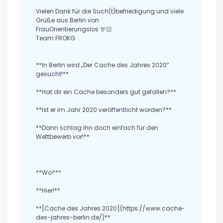
Vielen Dank für die Such(t)befriedigung und viele
Grüße aus Berlin von
FrauOrientierungslos 🤘🏻
Team FROKG
**In Berlin wird „Der Cache des Jahres 2020“
gesucht!**
**Hat dir ein Cache besonders gut gefallen?**
**Ist er im Jahr 2020 veröffentlicht worden?**
**Dann schlag ihn doch einfach für den
Wettbewerb vor!**
**Wo?**
**Hier!**
**[Cache des Jahres 2020](https://www.cache-
des-jahres-berlin.de/)**