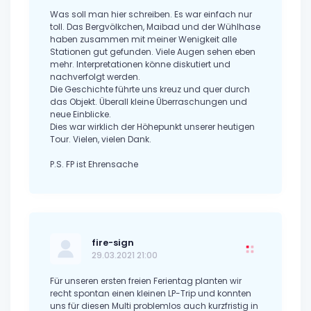
Was soll man hier schreiben. Es war einfach nur
toll. Das Bergvölkchen, Maibad und der Wühlhase
haben zusammen mit meiner Wenigkeit alle
Stationen gut gefunden. Viele Augen sehen eben
mehr. Interpretationen könne diskutiert und
nachverfolgt werden.
Die Geschichte führte uns kreuz und quer durch
das Objekt. Überall kleine Überraschungen und
neue Einblicke.
Dies war wirklich der Höhepunkt unserer heutigen
Tour. Vielen, vielen Dank.
P.S. FP ist Ehrensache
fire-sign
29.03.2021 21:00
Für unseren ersten freien Ferientag planten wir
recht spontan einen kleinen LP-Trip und konnten
uns für diesen Multi problemlos auch kurzfristig in