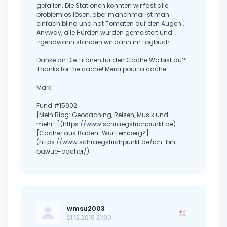
gefallen. Die Stationen konnten wir fast alle
problemlos lösen, aber manchmal ist man
einfach blind und hat Tomaten auf den Augen...
Anyway, alle Hürden wurden gemeistert und
irgendwann standen wir dann im Logbuch.
Danke an Die Titanen für den Cache Wo bist du?!
Thanks for the cache! Merci pour la cache!
Mark
Fund #15902
[Mein Blog: Geocaching, Reisen, Musik und
mehr...](https://www.schraegstrichpunkt.de)
[Cacher aus Baden-Württemberg?]
(https://www.schraegstrichpunkt.de/ich-bin-
bawue-cacher/)
wmsu2003
21.12.2019 21:00