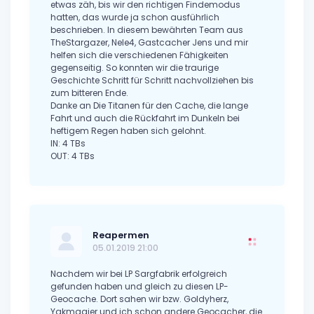
etwas zäh, bis wir den richtigen Findemodus
hatten, das wurde ja schon ausführlich
beschrieben. In diesem bewährten Team aus
TheStargazer, Nele4, Gastcacher Jens und mir
helfen sich die verschiedenen Fähigkeiten
gegenseitig. So konnten wir die traurige
Geschichte Schritt für Schritt nachvollziehen bis
zum bitteren Ende.
Danke an Die Titanen für den Cache, die lange
Fahrt und auch die Rückfahrt im Dunkeln bei
heftigem Regen haben sich gelohnt.
IN: 4 TBs
OUT: 4 TBs
Reapermen
05.01.2019 21:00
Nachdem wir bei LP Sargfabrik erfolgreich
gefunden haben und gleich zu diesen LP-
Geocache. Dort sahen wir bzw. Goldyherz,
Yakmagier und ich schon andere Geocacher, die