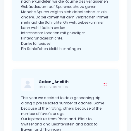
nach erkundeten wir die Räume des verlassenen
Gebäudes, um auf Spurensuche zu gehen.
Manche Spuren zeigten sich dabei schneller, als
andere. Dabei kamen wir dem Verbrechen immer
mehr auf die Schlichte. Oh weh, Liebeskummer
kann wohl tödlich enden.
Interessante Location mit gruseliger
Hintergrundgeschichte.
Danke für beides!
Ein Schleifchen bleibt hier hängen.
Galan_Anelith
05.08.2019 20:06
This year we decided to do a geocahing trip
along a pre selected number of caches. Some
because of their rating, others because of the
number of favo`s or age.
Our trip took us from Rheinland-Pflalz to
Switserland and Liechtenstein and back to
Bayern and Thuringen