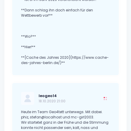
**Dann schlag ihn doch einfach für den
Wettbewerb vor!**
**Wo?**
**Hier!**
**[Cache des Jahres 2020](https://www.cache-
des-jahres-berlin.de/)**
leogeo14
18.10.2020 21:00
Heute im Team Geo4tett unterwegs. Mit dabei.
phiz, stefan@localhost und mc-girl2003.
Wir startetet ganz in der Frühe und die Stimmung
konnte nicht passender sein, kalt, nass und