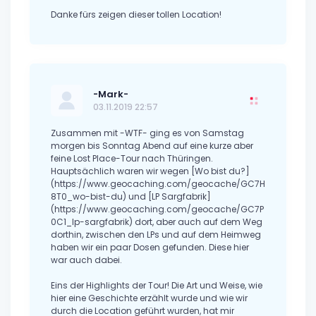
Danke fürs zeigen dieser tollen Location!
-Mark-
03.11.2019 22:57
Zusammen mit -WTF- ging es von Samstag
morgen bis Sonntag Abend auf eine kurze aber
feine Lost Place-Tour nach Thüringen.
Hauptsächlich waren wir wegen [Wo bist du?]
(https://www.geocaching.com/geocache/GC7H
8T0_wo-bist-du) und [LP Sargfabrik]
(https://www.geocaching.com/geocache/GC7P
0C1_lp-sargfabrik) dort, aber auch auf dem Weg
dorthin, zwischen den LPs und auf dem Heimweg
haben wir ein paar Dosen gefunden. Diese hier
war auch dabei.
Eins der Highlights der Tour! Die Art und Weise, wie
hier eine Geschichte erzählt wurde und wie wir
durch die Location geführt wurden, hat mir