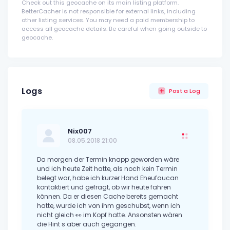
Check out this geocache on its main listing platform.
BetterCacher is not responsible for external links, including
other listing services. You may need a paid membership to
access all geocache details. Be careful when going outside to
geocache.
Logs
Post a Log
Nix007
08.05.2018 21:00
Da morgen der Termin knapp geworden wäre
und ich heute Zeit hatte, als noch kein Termin
belegt war, habe ich kurzer Hand Eheufaucan
kontaktiert und gefragt, ob wir heute fahren
können. Da er diesen Cache bereits gemacht
hatte, wurde ich von ihm geschubst, wenn ich
nicht gleich 👀 im Kopf hatte. Ansonsten wären
die Hint s aber auch gegangen.