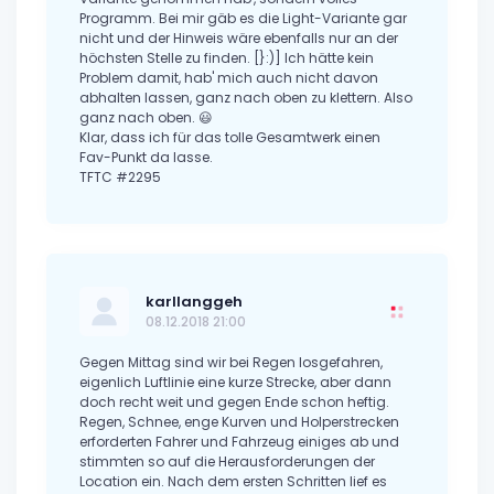
Programm. Bei mir gäb es die Light-Variante gar
nicht und der Hinweis wäre ebenfalls nur an der
höchsten Stelle zu finden. [}:)] Ich hätte kein
Problem damit, hab' mich auch nicht davon
abhalten lassen, ganz nach oben zu klettern. Also
ganz nach oben. 😃
Klar, dass ich für das tolle Gesamtwerk einen
Fav-Punkt da lasse.
TFTC #2295
karllanggeh
08.12.2018 21:00
Gegen Mittag sind wir bei Regen losgefahren,
eigenlich Luftlinie eine kurze Strecke, aber dann
doch recht weit und gegen Ende schon heftig.
Regen, Schnee, enge Kurven und Holperstrecken
erforderten Fahrer und Fahrzeug einiges ab und
stimmten so auf die Herausforderungen der
Location ein. Nach dem ersten Schritten lief es