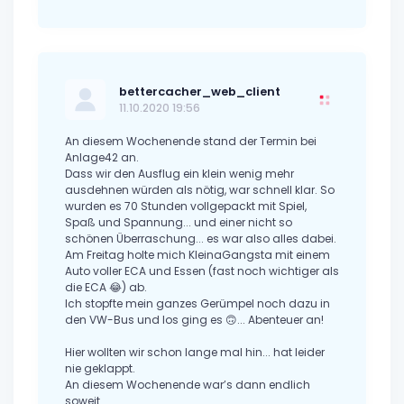
bettercacher_web_client
11.10.2020 19:56
An diesem Wochenende stand der Termin bei
Anlage42 an.
Dass wir den Ausflug ein klein wenig mehr
ausdehnen würden als nötig, war schnell klar. So
wurden es 70 Stunden vollgepackt mit Spiel,
Spaß und Spannung... und einer nicht so
schönen Überraschung... es war also alles dabei.
Am Freitag holte mich KleinaGangsta mit einem
Auto voller ECA und Essen (fast noch wichtiger als
die ECA 😂) ab.
Ich stopfte mein ganzes Gerümpel noch dazu in
den VW-Bus und los ging es 🙃... Abenteuer an!
Hier wollten wir schon lange mal hin... hat leider
nie geklappt.
An diesem Wochenende war’s dann endlich
soweit.