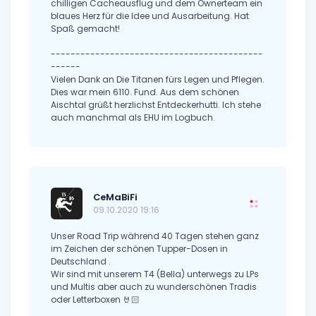
chilligen Cacheausflug und dem Ownerteam ein
blaues Herz für die Idee und Ausarbeitung. Hat
Spaß gemacht!
-------------------------------------------
------
Vielen Dank an Die Titanen fürs Legen und Pflegen.
Dies war mein 6110. Fund. Aus dem schönen
Aischtal grüßt herzlichst Entdeckerhutti. Ich stehe
auch manchmal als EHU im Logbuch.
CeMaBiFi
09.10.2020 19:16
Unser Road Trip während 40 Tagen stehen ganz
im Zeichen der schönen Tupper-Dosen in
Deutschland .
Wir sind mit unserem T4 (Bella) unterwegs zu LPs
und Multis aber auch zu wunderschönen Tradis
oder Letterboxen 🤘🏻