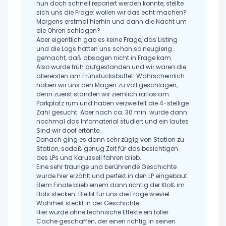
nun doch schnell repariert werden konnte, stellte
sich uns die Frage: wollen wir das echt machen?
Morgens erstmal hierhin und dann die Nacht um
die Ohren schlagen?
Aber eigentlich gab es keine Frage, das Listing
und die Logs hatten uns schon so neugierig
gemacht, daß absagen nicht in Frage kam.
Also wurde früh aufgestanden und wir waren die
allerersten am Frühstücksbuffet. Wahrscheinlich
haben wir uns den Magen zu voll geschlagen,
denn zuerst standen wir ziemlich ratlos am
Parkplatz rum und haben verzweifelt die 4-stellige
Zahl gesucht. Aber nach ca. 30 min. wurde dann
nochmal das Infomaterial studiert und ein lautes
Sind wir doof ertönte.
Danach ging es dann sehr zügig von Station zu
Station, sodaß genug Zeit für das besichtigen
des LPs und Karussell fahren blieb.
Eine sehr traurige und berührende Geschichte
wurde hier erzählt und perfekt in den LP eingebaut.
Beim Finale blieb einem dann richtig der Kloß im
Hals stecken. Bleibt für uns die Frage wieviel
Wahrheit steckt in der Geschichte.
Hier wurde ohne technische Effekte ein toller
Cache geschaffen, der einen richtig in seinen