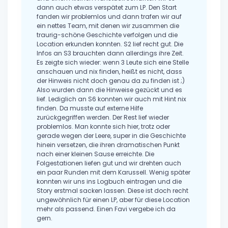
dann auch etwas verspätet zum LP. Den Start
fanden wir problemlos und dann trafen wir auf
ein nettes Team, mit denen wir zusammen die
traurig-schöne Geschichte verfolgen und die
Location erkunden konnten. S2 lief recht gut. Die
Infos an S3 brauchten dann allerdings ihre Zeit.
Es zeigte sich wieder: wenn 3 Leute sich eine Stelle
anschauen und nix finden, heißt es nicht, dass
der Hinweis nicht doch genau da zu finden ist ;)
Also wurden dann die Hinweise gezückt und es
lief. Lediglich an S6 konnten wir auch mit Hint nix
finden. Da musste auf externe Hilfe
zurückgegriffen werden. Der Rest lief wieder
problemlos. Man konnte sich hier, trotz oder
gerade wegen der Leere, super in die Geschichte
hinein versetzen, die ihren dramatischen Punkt
nach einer kleinen Sause erreichte. Die
Folgestationen liefen gut und wir drehten auch
ein paar Runden mit dem Karussell. Wenig später
konnten wir uns ins Logbuch eintragen und die
Story erstmal sacken lassen. Diese ist doch recht
ungewöhnlich für einen LP, aber für diese Location
mehr als passend. Einen Favi vergebe ich da
gern.