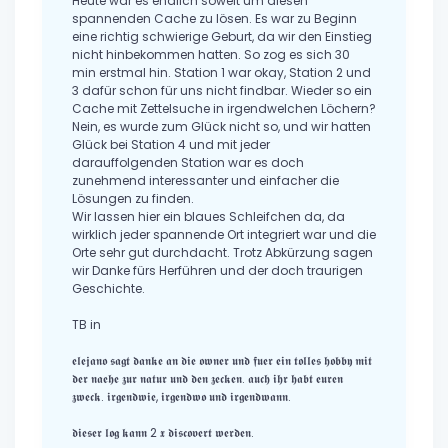
Heute war es endlich soweit um diesen
spannenden Cache zu lösen. Es war zu Beginn
eine richtig schwierige Geburt, da wir den Einstieg
nicht hinbekommen hatten. So zog es sich 30
min erstmal hin. Station 1 war okay, Station 2 und
3 dafür schon für uns nicht findbar. Wieder so ein
Cache mit Zettelsuche in irgendwelchen Löchern?
Nein, es wurde zum Glück nicht so, und wir hatten
Glück bei Station 4 und mit jeder
darauffolgenden Station war es doch
zunehmend interessanter und einfacher die
Lösungen zu finden.
Wir lassen hier ein blaues Schleifchen da, da
wirklich jeder spannende Ort integriert war und die
Orte sehr gut durchdacht. Trotz Abkürzung sagen
wir Danke fürs Herführen und der doch traurigen
Geschichte.
TB in
𝖊𝖑𝖊𝖏𝖆𝖓𝖔 𝖘𝖆𝖌𝖙 𝖉𝖆𝖓𝖐𝖊 𝖆𝖓 𝖉𝖎𝖊 𝖔𝖜𝖓𝖊𝖗 𝖚𝖓𝖉 𝖋𝖚𝖊𝖗 𝖊𝖎𝖓 𝖙𝖔𝖑𝖑𝖊𝖘 𝖍𝖔𝖇𝖇𝖞 𝖒𝖎𝖙
𝖉𝖊𝖗 𝖓𝖆𝖊𝖍𝖊 𝖟𝖚𝖗 𝖓𝖆𝖙𝖚𝖗 𝖚𝖓𝖉 𝖉𝖊𝖓 𝖟𝖊𝖈𝖐𝖊𝖓. 𝖆𝖚𝖈𝖍 𝖎𝖍𝖗 𝖍𝖆𝖇𝖙 𝖊𝖚𝖗𝖊𝖓
𝖟𝖜𝖊𝖈𝖐. 𝖎𝖗𝖌𝖊𝖓𝖉𝖜𝖎𝖊, 𝖎𝖗𝖌𝖊𝖓𝖉𝖜𝖔 𝖚𝖓𝖉 𝖎𝖗𝖌𝖊𝖓𝖉𝖜𝖆𝖓𝖓.
𝖉𝖎𝖊𝖘𝖊𝖗 𝖑𝖔𝖌 𝖐𝖆𝖓𝖓 2 𝖝 𝖉𝖎𝖘𝖈𝖔𝖛𝖊𝖗𝖙 𝖜𝖊𝖗𝖉𝖊𝖓.