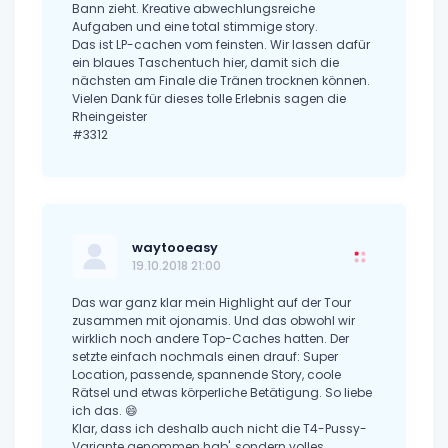
Bann zieht. Kreative abwechlungsreiche
Aufgaben und eine total stimmige story.
Das ist LP-cachen vom feinsten. Wir lassen dafür
ein blaues Taschentuch hier, damit sich die
nächsten am Finale die Tränen trocknen können.
Vielen Dank für dieses tolle Erlebnis sagen die
Rheingeister
#3312
waytooeasy
19.10.2018 21:00
Das war ganz klar mein Highlight auf der Tour
zusammen mit ojonamis. Und das obwohl wir
wirklich noch andere Top-Caches hatten. Der
setzte einfach nochmals einen drauf: Super
Location, passende, spannende Story, coole
Rätsel und etwas körperliche Betätigung. So liebe
ich das. 😄
Klar, dass ich deshalb auch nicht die T4-Pussy-
Variante genommen hab', sondern volles