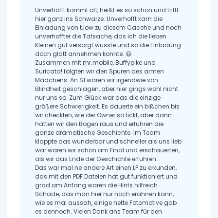
Unverhofft kommt oft, heißt es so schön und trifft
hier ganz ins Schwarze. Unverhofft kam die
Einladung von t.low zu diesem Cacehe und noch
unverhoffter die Tatsache, das ich die lieben
Kleinen gut versorgt wusste und so die Einladung
doch glatt annehmen konnte. 😃
Zusammen mit mr.mobile, Buffypike und
Suricata! folgten wir den Spuren des armen
Mädchens. An S1 waren wir irgendwie von
Blindheit geschlagen, aber hier gings wohl nicht
nur uns so. Zum Glück war das die einzige
größere Schwierigkeit. Es dauerte ein bißchen bis
wir checkten, wie der Owner so tickt, aber dann
hatten wir den Bogen raus und erfuhren die
ganze dramatische Geschichte. Im Team
klappte das wunderbar und schneller als uns lieb
war waren wir schon am Final und erschauerten,
als wir das Ende der Geschichte erfuhren.
Das war mal ne andere Art einen LP zu erkunden,
das mit den PDF Dateien hat gut funktioniert und
grad am Anfang waren die Hints hilfreich.
Schade, das man hier nur noch erahnen kann,
wie es mal aussah, einige nette Fotomotive gab
es dennoch. Vielen Dank ans Team für den