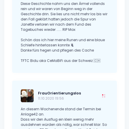
Diese Geschichte nahm uns den Ärmel vollends
rein und wir waren von Beginn weg in der
Geschichte drin. Sie lies uns nicht mehr los bis wir
den Fall geklärt hatten jedoch die Spur von
Janette verloren wir nach dem Fund des
Tagebuches wieder ...... RIP Max
Schön das ich hier meine Runen und eine blaue
Schleife hinterlassen konnte 🦎
Danke fürs hegen und pflegen des Cache
TFTC Bidu aka CeMaBiFi aus der Schweiz 🇨🇭
FrauOrientierungslos
11.10.2020 19:56
An diesem Wochenende stand der Termin bei
Anlage42 an.
Dass wir den Ausflug ein klein wenig mehr
ausdehnen würden als nötig, war schnell klar. So