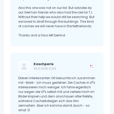
Also this one was not on our list. But advides by
our German friends who also had the role for TJ.
Without their help we would still be searching. But
we loved to stroll through the buildings. This kind
of caches we will never have in the Netherlands.
Thanks and a favo left behind
Kaschperle
03.11.2019 21:00
Diesen interessanten Ort besuchte ich zusammen
mit -Mark-. Ich muss gestehen: Die Caches in LP's
interessieren mich weniger. Ich fahre eigentlich
nur wegen der LP's selbst mit und verliere mich im
Bilder knipsen und dem anschauen alter Relikte,
während Cacherkollegen sich das Hirn
zermartern. Aber ich komme damit durch - so
what :D