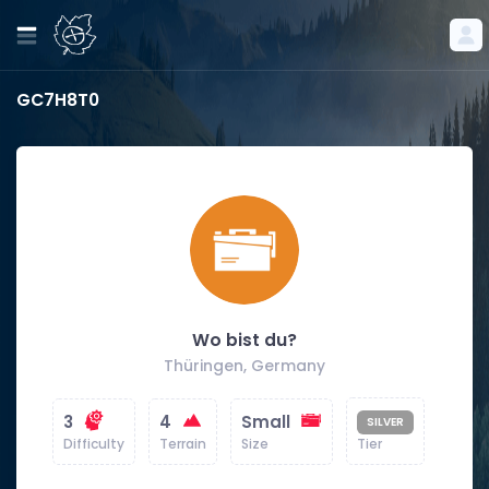
GC7H8T0
Wo bist du?
Thüringen, Germany
3
4
Small
SILVER
Difficulty
Terrain
Size
Tier