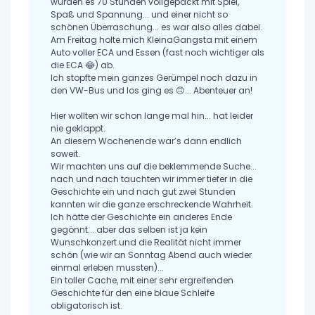
wurden es 70 Stunden vollgepackt mit Spiel,
Spaß und Spannung... und einer nicht so
schönen Überraschung... es war also alles dabei.
Am Freitag holte mich KleinaGangsta mit einem
Auto voller ECA und Essen (fast noch wichtiger als
die ECA 😂) ab.
Ich stopfte mein ganzes Gerümpel noch dazu in
den VW-Bus und los ging es 🙃... Abenteuer an!
Hier wollten wir schon lange mal hin... hat leider
nie geklappt.
An diesem Wochenende war’s dann endlich
soweit.
Wir machten uns auf die beklemmende Suche...
nach und nach tauchten wir immer tiefer in die
Geschichte ein und nach gut zwei Stunden
kannten wir die ganze erschreckende Wahrheit.
Ich hätte der Geschichte ein anderes Ende
gegönnt... aber das selben ist ja kein
Wunschkonzert und die Realität nicht immer
schön (wie wir an Sonntag Abend auch wieder
einmal erleben mussten)...
Ein toller Cache, mit einer sehr ergreifenden
Geschichte für den eine blaue Schleife
obligatorisch ist.