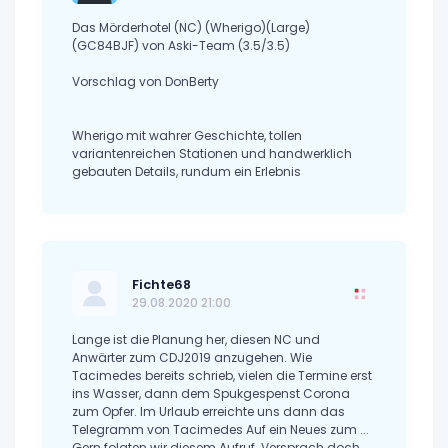
Das Mörderhotel (NC) (Wherigo)(Large)
(GC84BJF) von Aski-Team (3.5/3.5)
Vorschlag von DonBerty
Wherigo mit wahrer Geschichte, tollen
variantenreichen Stationen und handwerklich
gebauten Details, rundum ein Erlebnis
Fichte68
29.08.2020 21:00
Lange ist die Planung her, diesen NC und
Anwärter zum CDJ2019 anzugehen. Wie
Tacimedes bereits schrieb, vielen die Termine erst
ins Wasser, dann dem Spukgespenst Corona
zum Opfer. Im Urlaub erreichte uns dann das
Telegramm von Tacimedes Auf ein Neues zum ...
Gern folgten wir diesem Aufruf. Versprach doch