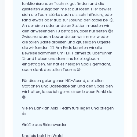
funktionierenden Technik gut finden und die
gestellten Aufgaben meist gut lösen. Hier bewies
sich die Teamstärke auch als sehr hilfreich, jeder
fand etwas oder trug zur Lösung der Rätsel bei 🙂.
An der einen oder anderen Station mussten wir
den anwesenden TJ befragen, aber nur selten 😊!
Zwischendurch bewunderten wir immer wieder
die tollen Bastelarbeiten und gruseligen Objekte
die wir fanden 🧟‍♂️. Am Ende konnten wir alle
Beweise sammeln um H.H. Holmes zu überführen
🤝 und haben uns dann ins tolle Logbuch
eingetragen. Mir hat es riesigen Spaß gemacht,
auch dank des tollen Teams 😀
Für diesen gelungenen NC-Abend, die tollen
Stationen und Bastelarbeiten und den Spaß den
wir hatten, lasse ich gerne einen blauen Punkt da
🔵
Vielen Dank an Aski-Team fürs legen und pflegen
👍
Grüße aus Birkenwerder
Und bis bald im Wald