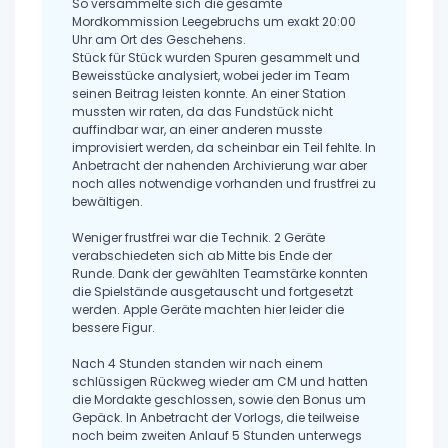
So versammelte sich die gesamte
Mordkommission Leegebruchs um exakt 20:00
Uhr am Ort des Geschehens.
Stück für Stück wurden Spuren gesammelt und
Beweisstücke analysiert, wobei jeder im Team
seinen Beitrag leisten konnte. An einer Station
mussten wir raten, da das Fundstück nicht
auffindbar war, an einer anderen musste
improvisiert werden, da scheinbar ein Teil fehlte. In
Anbetracht der nahenden Archivierung war aber
noch alles notwendige vorhanden und frustfrei zu
bewältigen.
Weniger frustfrei war die Technik. 2 Geräte
verabschiedeten sich ab Mitte bis Ende der
Runde. Dank der gewählten Teamstärke konnten
die Spielstände ausgetauscht und fortgesetzt
werden. Apple Geräte machten hier leider die
bessere Figur.
Nach 4 Stunden standen wir nach einem
schlüssigen Rückweg wieder am CM und hatten
die Mordakte geschlossen, sowie den Bonus um
Gepäck. In Anbetracht der Vorlogs, die teilweise
noch beim zweiten Anlauf 5 Stunden unterwegs