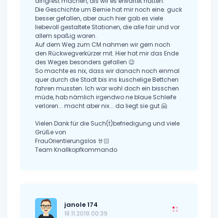
dingfest machen, als wir es erwartet hätten.
Die Geschichte um Bernie hat mir noch eine. guck
besser gefallen, aber auch hier gab es viele
liebevoll gestaltete Stationen, die alle fair und vor
allem spaßig waren.
Auf dem Weg zum CM nahmen wir gern noch
den Rückwegverkürzer mit. Hier hat mir das Ende
des Weges besonders gefallen 😉
So machte es nix, dass wir danach noch einmal
quer durch die Stadt bis ins kuschelige Bettchen
fahren mussten. Ich war wohl doch ein bisschen
müde, hab nämlich irgendwo ne blaue Schleife
verloren... macht aber nix... da liegt sie gut 🤗
Vielen Dank für die Such(t)befriedigung und viele
Grüße von
FrauOrientierungslos 🤘🏻
Team Knallkopfkommando
janole 174
18.11.2019 00:39