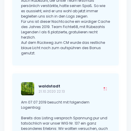
Auch Rübezahl, der unser Team erstmals
persönlich verstärkte, hatte seinen Spaß. So wie
es aussieht, wird er uns wohl ab jetzt immer
begleiten uns sich in den Logs zeigen.
Für uns ist dieser Nachtcache ein würdiger Cache
des Jahres 2019. Team Fichte68, mit Rübezahls
Legenden I als 6.platzierte, gratulieren recht
herzlich.
Auf dem Rückweg zum CM wurde das restliche
blaue Licht noch zum aufspühren des Bonus
genutzt.
waldstadt
21.10.2020 22:13
Am 07.07.2019 besucht mit folgendem
Logeintrag:
Bereits das Listing versprach Spannung pur und
tatsächlich war unser WIG Nr. 137 ein ganz
besonderes Erlebnis: Wir wollten versuchen, auch