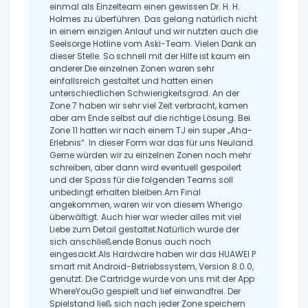
einmal als Einzelteam einen gewissen Dr. H. H.
Holmes zu überführen. Das gelang natürlich nicht
in einem einzigen Anlauf und wir nutzten auch die
Seelsorge Hotline vom Aski-Team. Vielen Dank an
dieser Stelle. So schnell mit der Hilfe ist kaum ein
anderer.Die einzelnen Zonen waren sehr
einfallsreich gestaltet und hatten einen
unterschiedlichen Schwierigkeitsgrad. An der
Zone 7 haben wir sehr viel Zeit verbracht, kamen
aber am Ende selbst auf die richtige Lösung. Bei
Zone 11 hatten wir nach einem TJ ein super „Aha-
Erlebnis“. In dieser Form war das für uns Neuland.
Gerne würden wir zu einzelnen Zonen noch mehr
schreiben, aber dann wird eventuell gespoilert
und der Spass für die folgenden Teams soll
unbedingt erhalten bleiben.Am Final
angekommen, waren wir von diesem Wherigo
überwältigt. Auch hier war wieder alles mit viel
Liebe zum Detail gestaltet.Natürlich wurde der
sich anschließende Bonus auch noch
eingesackt.Als Hardware haben wir das HUAWEI P
smart mit Android-Betriebssystem, Version 8.0.0,
genutzt. Die Cartridge wurde von uns mit der App
WhereYouGo gespielt und lief einwandfrei. Der
Spielstand ließ sich nach jeder Zone speichern