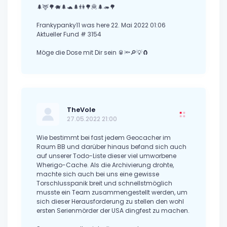
🌲🦌🌳🐗🌲🐢🌲👫🌳🦧🌲🦔🌳
Frankypanky11 was here 22. Mai 2022 01:06
Aktueller Fund # 3154
Möge die Dose mit Dir sein 🥫🔦🔎💡🧲
TheVole
27.05.2022 21:00
Wie bestimmt bei fast jedem Geocacher im
Raum BB und darüber hinaus befand sich auch
auf unserer Todo-Liste dieser viel umworbene
Wherigo-Cache. Als die Archivierung drohte,
machte sich auch bei uns eine gewisse
Torschlusspanik breit und schnellstmöglich
musste ein Team zusammengestellt werden, um
sich dieser Herausforderung zu stellen den wohl
ersten Serienmörder der USA dingfest zu machen.