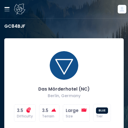
GC84BJF
Das Mörderhotel (NC)
Berlin, Germany
3.5
3.5
Large
BLUE
Difficulty
Terrain
Size
Tier