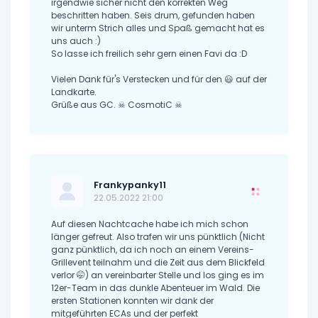
irgendwie sicher nicht den korrekten Weg
beschritten haben. Seis drum, gefunden haben
wir unterm Strich alles und Spaß gemacht hat es
uns auch :)
So lasse ich freilich sehr gern einen Favi da :D
Vielen Dank für's Verstecken und für den 😃 auf der
Landkarte.
Grüße aus GC. ☠ CosmotiC ☠
Frankypanky11
22.05.2022 21:00
Auf diesen Nachtcache habe ich mich schon
länger gefreut. Also trafen wir uns pünktlich (Nicht
ganz pünktlich, da ich noch an einem Vereins-
Grillevent teilnahm und die Zeit aus dem Blickfeld
verlor 🤭) an vereinbarter Stelle und los ging es im
12er-Team in das dunkle Abenteuer im Wald. Die
ersten Stationen konnten wir dank der
mitgeführten ECAs und der perfekt