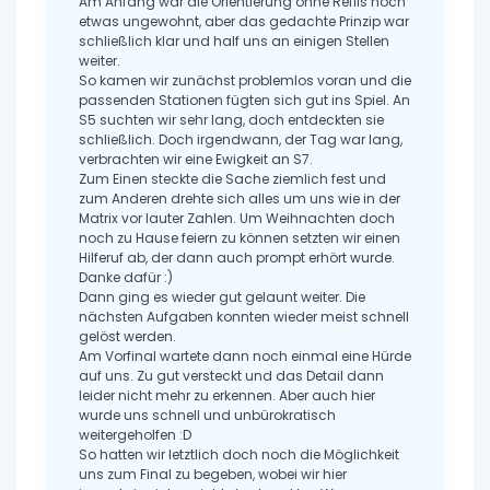
Am Anfang war die Orientierung ohne Reflis noch
etwas ungewohnt, aber das gedachte Prinzip war
schließlich klar und half uns an einigen Stellen
weiter.
So kamen wir zunächst problemlos voran und die
passenden Stationen fügten sich gut ins Spiel. An
S5 suchten wir sehr lang, doch entdeckten sie
schließlich. Doch irgendwann, der Tag war lang,
verbrachten wir eine Ewigkeit an S7.
Zum Einen steckte die Sache ziemlich fest und
zum Anderen drehte sich alles um uns wie in der
Matrix vor lauter Zahlen. Um Weihnachten doch
noch zu Hause feiern zu können setzten wir einen
Hilferuf ab, der dann auch prompt erhört wurde.
Danke dafür :)
Dann ging es wieder gut gelaunt weiter. Die
nächsten Aufgaben konnten wieder meist schnell
gelöst werden.
Am Vorfinal wartete dann noch einmal eine Hürde
auf uns. Zu gut versteckt und das Detail dann
leider nicht mehr zu erkennen. Aber auch hier
wurde uns schnell und unbürokratisch
weitergeholfen :D
So hatten wir letztlich doch noch die Möglichkeit
uns zum Final zu begeben, wobei wir hier