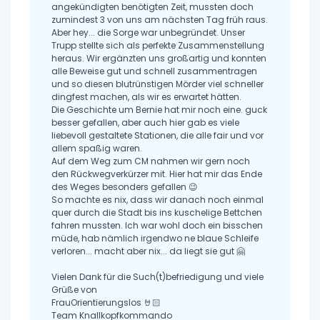
angekündigten benötigten Zeit, mussten doch
zumindest 3 von uns am nächsten Tag früh raus.
Aber hey... die Sorge war unbegründet. Unser
Trupp stellte sich als perfekte Zusammenstellung
heraus. Wir ergänzten uns großartig und konnten
alle Beweise gut und schnell zusammentragen
und so diesen blutrünstigen Mörder viel schneller
dingfest machen, als wir es erwartet hätten.
Die Geschichte um Bernie hat mir noch eine. guck
besser gefallen, aber auch hier gab es viele
liebevoll gestaltete Stationen, die alle fair und vor
allem spaßig waren.
Auf dem Weg zum CM nahmen wir gern noch
den Rückwegverkürzer mit. Hier hat mir das Ende
des Weges besonders gefallen 😉
So machte es nix, dass wir danach noch einmal
quer durch die Stadt bis ins kuschelige Bettchen
fahren mussten. Ich war wohl doch ein bisschen
müde, hab nämlich irgendwo ne blaue Schleife
verloren... macht aber nix... da liegt sie gut 🤗
Vielen Dank für die Such(t)befriedigung und viele
Grüße von
FrauOrientierungslos 🤘🏻
Team Knallkopfkommando