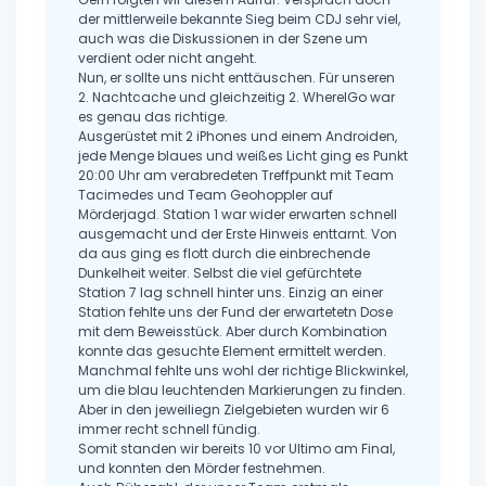
der mittlerweile bekannte Sieg beim CDJ sehr viel,
auch was die Diskussionen in der Szene um
verdient oder nicht angeht.
Nun, er sollte uns nicht enttäuschen. Für unseren
2. Nachtcache und gleichzeitig 2. WhereIGo war
es genau das richtige.
Ausgerüstet mit 2 iPhones und einem Androiden,
jede Menge blaues und weißes Licht ging es Punkt
20:00 Uhr am verabredeten Treffpunkt mit Team
Tacimedes und Team Geohoppler auf
Mörderjagd. Station 1 war wider erwarten schnell
ausgemacht und der Erste Hinweis enttarnt. Von
da aus ging es flott durch die einbrechende
Dunkelheit weiter. Selbst die viel gefürchtete
Station 7 lag schnell hinter uns. Einzig an einer
Station fehlte uns der Fund der erwartetetn Dose
mit dem Beweisstück. Aber durch Kombination
konnte das gesuchte Element ermittelt werden.
Manchmal fehlte uns wohl der richtige Blickwinkel,
um die blau leuchtenden Markierungen zu finden.
Aber in den jeweiliegn Zielgebieten wurden wir 6
immer recht schnell fündig.
Somit standen wir bereits 10 vor Ultimo am Final,
und konnten den Mörder festnehmen.