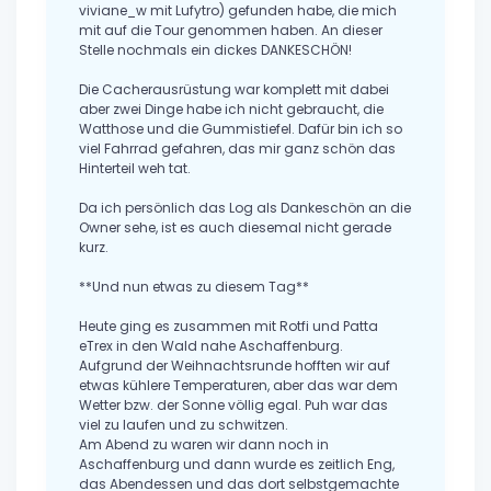
viviane_w mit Lufytro) gefunden habe, die mich
mit auf die Tour genommen haben. An dieser
Stelle nochmals ein dickes DANKESCHÖN!
Die Cacherausrüstung war komplett mit dabei
aber zwei Dinge habe ich nicht gebraucht, die
Watthose und die Gummistiefel. Dafür bin ich so
viel Fahrrad gefahren, das mir ganz schön das
Hinterteil weh tat.
Da ich persönlich das Log als Dankeschön an die
Owner sehe, ist es auch diesemal nicht gerade
kurz.
**Und nun etwas zu diesem Tag**
Heute ging es zusammen mit Rotfi und Patta
eTrex in den Wald nahe Aschaffenburg.
Aufgrund der Weihnachtsrunde hofften wir auf
etwas kühlere Temperaturen, aber das war dem
Wetter bzw. der Sonne völlig egal. Puh war das
viel zu laufen und zu schwitzen.
Am Abend zu waren wir dann noch in
Aschaffenburg und dann wurde es zeitlich Eng,
das Abendessen und das dort selbstgemachte