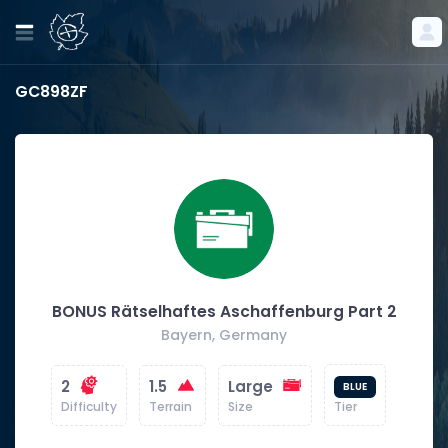
GC898ZF
BONUS Rätselhaftes Aschaffenburg Part 2
Bayern, Germany
2
1.5
Large
BLUE
Difficulty
Terrain
Size
Tier