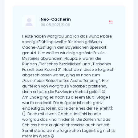
Neo-Cacherin
08.05.2021 21:00
Heute haben wolfgrau und ich das wunderbare,
sonnige Frühlingswetter für einen größeren
Cache-Ausflug in den Bayerischen Spessart
genutzt. Hier wollten wir einige gelöste Puzzle-
Mysteries abwandern. Hauptziel waren die
Runden „Tierisches Puzzlefieber“ und „Tierisches
Puzzelfieber Round 2“. Nachdem diese erfolgreich
abgeschlossen waren, ging es noch zum
„Puzzlefieber Rätselhaftes Aschaffenburg“. Hier
durfte ich von wolfgrau’s Vorarbeit profitieren,
denn er hatte die Puzzles im Vorfeld gelöst.😃
Am Ende ging es noch zu diesem Multi. Stage 1
war fix entdeckt. Die Aufgabe ist nicht ganz
eindeutig zu lösen, da leider eines der Teile fehlt[:
(]. Doch mit etwas Cacher-Instinkt konnte
wolfgrau das Final finden😃. Die Zahlen für das
Schloss hatte er glücklicherweise auch notiert!
Somit stand dem erfolgreichen Logeintrag nichts
mehr im Wege!😃