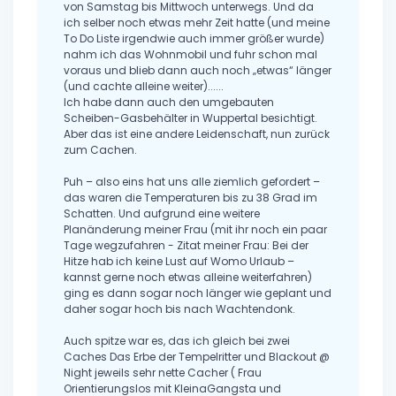
von Samstag bis Mittwoch unterwegs. Und da
ich selber noch etwas mehr Zeit hatte (und meine
To Do Liste irgendwie auch immer größer wurde)
nahm ich das Wohnmobil und fuhr schon mal
voraus und blieb dann auch noch „etwas“ länger
(und cachte alleine weiter)......
Ich habe dann auch den umgebauten
Scheiben-Gasbehälter in Wuppertal besichtigt.
Aber das ist eine andere Leidenschaft, nun zurück
zum Cachen.
Puh – also eins hat uns alle ziemlich gefordert –
das waren die Temperaturen bis zu 38 Grad im
Schatten. Und aufgrund eine weitere
Planänderung meiner Frau (mit ihr noch ein paar
Tage wegzufahren - Zitat meiner Frau: Bei der
Hitze hab ich keine Lust auf Womo Urlaub –
kannst gerne noch etwas alleine weiterfahren)
ging es dann sogar noch länger wie geplant und
daher sogar hoch bis nach Wachtendonk.
Auch spitze war es, das ich gleich bei zwei
Caches Das Erbe der Tempelritter und Blackout @
Night jeweils sehr nette Cacher ( Frau
Orientierungslos mit KleinaGangsta und