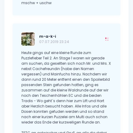
mschw + uschw
m-a-k-i
07.07.2019 23:24
Heute gings auf eine kleine Runde zum
Puzzlefieber Teil 2. An Stage 1 waren wir gerade
am suchen, da gesellten sich noch Mr. und Mrs. X
nebst Cachefreundin (habe den Namen
vergessen) und Mainfuchs hinzu. Nachdem wir
dann rund 20 Meter entfernt einen den Spoilerbild
passenden Stein gefunden hatten, ging es
zusammen auf die kleine Waldrunde auf der wir
noch den Teschenhöhlen EC und die beiden
Tradis - Wo geht´s denn hier zum Lift und Hart
aber Herzlich besucht haben. Alle Infos und alle
Dosen konnten gefuden werden und so stand
nach einer kurzen Puzzelei am Multi auch schon
wieder das Ende der kurzweiligen Runde an.
TFTC an golwischer und Gruß an alle die dabei