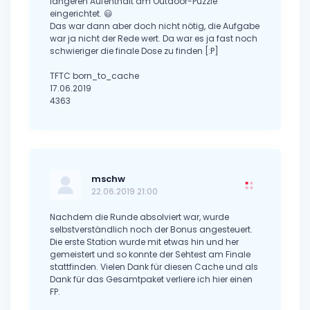
längeren Aufenthalt am Outdoor-Puzzle
eingerichtet. 😃
Das war dann aber doch nicht nötig, die Aufgabe
war ja nicht der Rede wert. Da war es ja fast noch
schwieriger die finale Dose zu finden [:P]
TFTC born_to_cache
17.06.2019
4363
mschw
22.06.2019 21:00
Nachdem die Runde absolviert war, wurde
selbstverständlich noch der Bonus angesteuert.
Die erste Station wurde mit etwas hin und her
gemeistert und so konnte der Sehtest am Finale
stattfinden. Vielen Dank für diesen Cache und als
Dank für das Gesamtpaket verliere ich hier einen
FP.