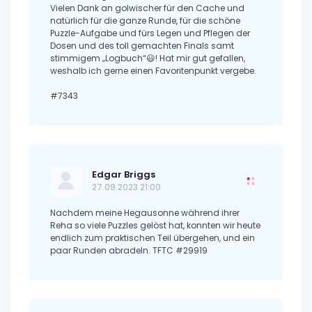
Vielen Dank an golwischer für den Cache und
natürlich für die ganze Runde, für die schöne
Puzzle-Aufgabe und fürs Legen und Pflegen der
Dosen und des toll gemachten Finals samt
stimmigem „Logbuch“😃! Hat mir gut gefallen,
weshalb ich gerne einen Favoritenpunkt vergebe.
#7343
Edgar Briggs
27.09.2023 21:00
Nachdem meine Hegausonne während ihrer
Reha so viele Puzzles gelöst hat, konnten wir heute
endlich zum praktischen Teil übergehen, und ein
paar Runden abradeln. TFTC #29919