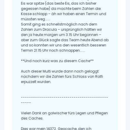
Eis war spitze (das beste Eis, das ich bisher
gegessen habe) da machte beim Zahlen die
Kasse schlapp – äh wir haben einen Termin und
müssten weg......
Somit ging es schnellstmöglich nach dem
Zahlen zum Dracula – ursprünglich hätten wir
den ja heute morgen um 3.15 Uhr begonnen –
aber zum Glück sagte das Team heute Abend ab
und so konnten wir uns den wesentlich besseren
Termin 21.15 Uhr noch schnappen......
**Und noch kurz was zu diesem Cache**
Auch dieser Multi wurde dann noch geloggt
nachdem wir die Zahlen fürs Schloss von Rotfi
erpuzzelt wurden.
-------------------------------------------
-----
Vielen Dank an golwischer fürs Legen und Pflegen
des Caches.
Dies war mein 14372. Geocache, den ich