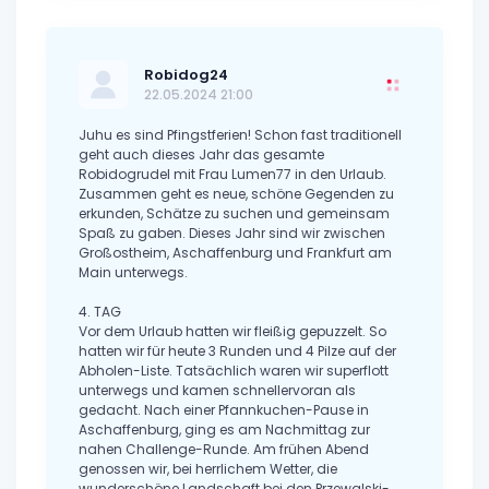
Robidog24
22.05.2024 21:00
Juhu es sind Pfingstferien! Schon fast traditionell
geht auch dieses Jahr das gesamte
Robidogrudel mit Frau Lumen77 in den Urlaub.
Zusammen geht es neue, schöne Gegenden zu
erkunden, Schätze zu suchen und gemeinsam
Spaß zu gaben. Dieses Jahr sind wir zwischen
Großostheim, Aschaffenburg und Frankfurt am
Main unterwegs.
4. TAG
Vor dem Urlaub hatten wir fleißig gepuzzelt. So
hatten wir für heute 3 Runden und 4 Pilze auf der
Abholen-Liste. Tatsächlich waren wir superflott
unterwegs und kamen schnellervoran als
gedacht. Nach einer Pfannkuchen-Pause in
Aschaffenburg, ging es am Nachmittag zur
nahen Challenge-Runde. Am frühen Abend
genossen wir, bei herrlichem Wetter, die
wunderschöne Landschaft bei den Przewalski-