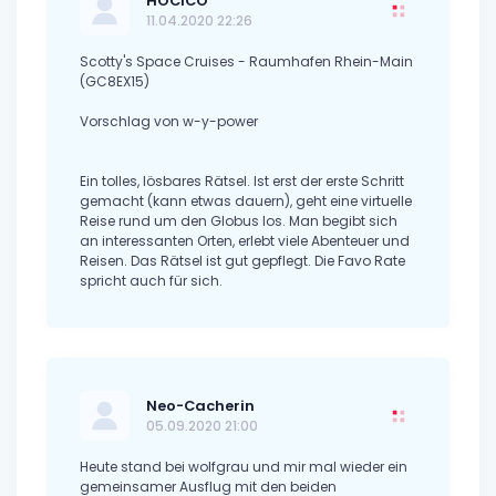
HOCICO
11.04.2020 22:26
Scotty's Space Cruises - Raumhafen Rhein-Main
(GC8EX15)
Vorschlag von w-y-power
Ein tolles, lösbares Rätsel. Ist erst der erste Schritt
gemacht (kann etwas dauern), geht eine virtuelle
Reise rund um den Globus los. Man begibt sich
an interessanten Orten, erlebt viele Abenteuer und
Reisen. Das Rätsel ist gut gepflegt. Die Favo Rate
spricht auch für sich.
Neo-Cacherin
05.09.2020 21:00
Heute stand bei wolfgrau und mir mal wieder ein
gemeinsamer Ausflug mit den beiden