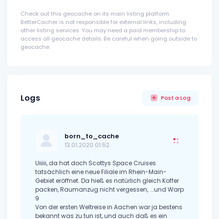
Check out this geocache on its main listing platform.
BetterCacher is not responsible for external links, including
other listing services. You may need a paid membership to
access all geocache details. Be careful when going outside to
geocache.
Logs
Post a Log
born_to_cache
13.01.2020 01:52
Uiiiii, da hat doch Scottys Space Cruises
tatsächlich eine neue Filiale im Rhein-Main-
Gebiet eröffnet. Da hieß es natürlich gleich Koffer
packen, Raumanzug nicht vergessen, ...und Warp
9
Von der ersten Weltreise in Aachen war ja bestens
bekannt was zu tun ist, und auch daß es ein