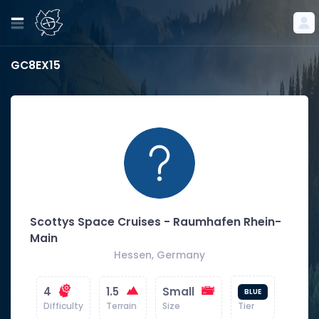
GC8EX15
Scottys Space Cruises - Raumhafen Rhein-
Main
Hessen, Germany
4
1.5
Small
BLUE
Difficulty
Terrain
Size
Tier