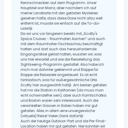
Rennschnecklen auf dem Programm. Unser
Hauptziel war Mainz, aber nachdem ich auf
meiner Landkarte mit den gelösten Mysteries
gesehen hatte, dass diese Dose nicht allzu weit
entfernt ist, musste sie einfach auf die To-do-
Liste!😃
Da wir uns vor längerem bereits mit „Scotty's
Space Cruises - Raumhafen Aachen“ und auch
mit dem Raumhafen Fischbachau beschäftigt
hatten und dort auch das herausfordernde
Eingangsrätsel gelöst hatten, wussten wir, was
uns hier erwartet und wie die Reiseleitung das
Sightseeing-Programm gestaltet. Also habe ich
mich mal dahinter geklemmt und Etappe für
Etappe die Reiseziele angesteuert. Es ist echt
fantastisch, was für außergewöhnliche Orte
Scotty hier ausgewählt hat😃. Am besten gefallen
hat mir die Station in Kalifornien (da muss man
echt schwindelfrei sein), aber auch Kamtschatka
und Boston waren sehr interessant. Auch die
verwinkelten Gassen in Italien haben mir gut
gefallen. Alles in allem eine unvergessliche
(virtuelle) Reise! Vielen Dank dafür!😃
Auch der heutige Outdoor-Part und die Pre-Final-
Location haben mir gut gefallen. Hier konnten wir