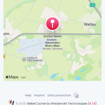
Help
Imprint
Data protection
©
2026
BetterCacher by
Wiedenroth Technologies
(
4.1.8
)