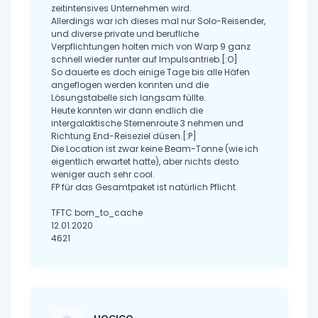
zeitintensives Unternehmen wird.
Allerdings war ich dieses mal nur Solo-Reisender,
und diverse private und berufliche
Verpflichtungen holten mich von Warp 9 ganz
schnell wieder runter auf Impulsantrieb.[:O]
So dauerte es doch einige Tage bis alle Häfen
angeflogen werden konnten und die
Lösungstabelle sich langsam füllte.
Heute konnten wir dann endlich die
intergalaktische Sternenroute 3 nehmen und
Richtung End-Reiseziel düsen.[:P]
Die Location ist zwar keine Beam-Tonne (wie ich
eigentlich erwartet hatte), aber nichts desto
weniger auch sehr cool.
FP für das Gesamtpaket ist natürlich Pflicht.
TFTC born_to_cache
12.01.2020
4621