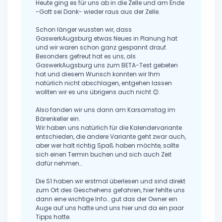
Heute ging es für uns ab in die Zelle und am Ende
-Gott sei Dank- wieder raus aus der Zelle.
Schon länger wussten wir, dass
GaswerkAugsburg etwas Neues in Planung hat
und wir waren schon ganz gespannt drauf.
Besonders gefreut hat es uns, als
GaswerkAugsburg uns zum BETA-Test gebeten
hat und diesem Wunsch konnten wir Ihm
natürlich nicht abschlagen, entgehen lassen
wollten wir es uns übrigens auch nicht 😊.
Also fanden wir uns dann am Karsamstag im
Bärenkeller ein.
Wir haben uns natürlich für die Kalendervariante
entschieden, die andere Variante geht zwar auch,
aber wer halt richtig Spaß haben möchte, sollte
sich einen Termin buchen und sich auch Zeit
dafür nehmen…
Die S1 haben wir erstmal überlesen und sind direkt
zum Ort des Geschehens gefahren, hier fehlte uns
dann eine wichtige Info… gut das der Owner ein
Auge auf uns hatte und uns hier und da ein paar
Tipps hatte.