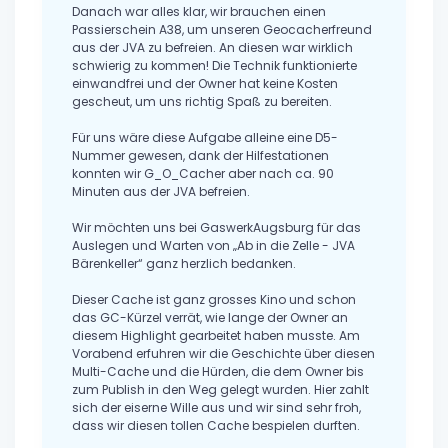
Danach war alles klar, wir brauchen einen
Passierschein A38, um unseren Geocacherfreund
aus der JVA zu befreien. An diesen war wirklich
schwierig zu kommen! Die Technik funktionierte
einwandfrei und der Owner hat keine Kosten
gescheut, um uns richtig Spaß zu bereiten.
Für uns wäre diese Aufgabe alleine eine D5-
Nummer gewesen, dank der Hilfestationen
konnten wir G_O_Cacher aber nach ca. 90
Minuten aus der JVA befreien.
Wir möchten uns bei GaswerkAugsburg für das
Auslegen und Warten von „Ab in die Zelle - JVA
Bärenkeller“ ganz herzlich bedanken.
Dieser Cache ist ganz grosses Kino und schon
das GC-Kürzel verrät, wie lange der Owner an
diesem Highlight gearbeitet haben musste. Am
Vorabend erfuhren wir die Geschichte über diesen
Multi-Cache und die Hürden, die dem Owner bis
zum Publish in den Weg gelegt wurden. Hier zahlt
sich der eiserne Wille aus und wir sind sehr froh,
dass wir diesen tollen Cache bespielen durften.