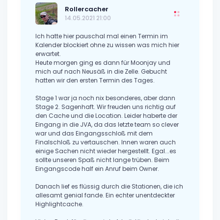
Rollercacher
14.05.2021 21:00
Ich hatte hier pauschal mal einen Termin im
Kalender blockiert ohne zu wissen was mich hier
erwartet.
Heute morgen ging es dann für Moonjay und
mich auf nach Neusäß in die Zelle. Gebucht
hatten wir den ersten Termin des Tages.
Stage 1 war ja noch nix besonderes, aber dann
Stage 2. Sagenhaft. Wir freuden uns richtig auf
den Cache und die Location. Leider haberte der
Eingang in die JVA, da das letzte team so clever
war und das Eingangsschloß mit dem
Finalschloß zu vertauschen. Innen waren auch
einige Sachen nicht wieder hergestellt. Egal...es
sollte unseren Spaß nicht lange trüben. Beim
Eingangscode half ein Anruf beim Owner.
Danach lief es flüssig durch die Stationen, die ich
allesamt genial fande. Ein echter unentdeckter
Highlightcache.