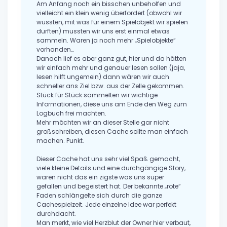
Am Anfang noch ein bisschen unbeholfen und
vielleicht ein klein wenig überfordert (obwohl wir
wussten, mit was für einem Spielobjekt wir spielen
durften) mussten wir uns erst einmal etwas
sammeln. Waren ja noch mehr „Spielobjekte“
vorhanden…
Danach lief es aber ganz gut, hier und da hätten
wir einfach mehr und genauer lesen sollen (jaja,
lesen hilft ungemein) dann wären wir auch
schneller ans Ziel bzw. aus der Zelle gekommen.
Stück für Stück sammelten wir wichtige
Informationen, diese uns am Ende den Weg zum
Logbuch frei machten.
Mehr möchten wir an dieser Stelle gar nicht
großschreiben, diesen Cache sollte man einfach
machen. Punkt.
Dieser Cache hat uns sehr viel Spaß gemacht,
viele kleine Details und eine durchgängige Story,
waren nicht das ein zigste was uns super
gefallen und begeistert hat. Der bekannte „rote“
Faden schlängelte sich durch die ganze
Cachespielzeit. Jede einzelne Idee war perfekt
durchdacht.
Man merkt, wie viel Herzblut der Owner hier verbaut,