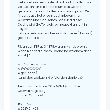
verbastelt und reingesteckt hat und vor allem wie
viel Gedanken er sich rund um den Cache
gemacht hat, damit alles haargenau passt. Wir
finden, dass hat er sehr gut hinbekommen.
Wir waren und sind schon Fans und dieser
Cache wird (hoffentlich) ein neues Highlight in
Bayern.
Sehr gerne lassen wir hier natürlich eine (diesmal)
gelbe Schleife da.
PS: an den FTFler: Oli1878, warum kein „kreisch“.
Wenn nicht bei diesem Cache, bei welchem denn
sonst [:P]
☆☆☆☆☆●☆☆☆☆☆
🦒😊🙃😊🙃😊🙃🐭
🔎gefunden👍
...und das Logbuch 🗒 erfolgreich signiert ✍
Team GiraffenMaus 🦒beDANKT🐭 sich bei
GaswerkAugsburg
für den Cache 😄
👣7067👀
📅2021-04-03