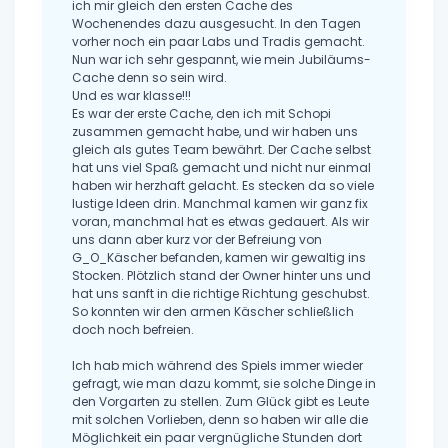
ich mir gleich den ersten Cache des
Wochenendes dazu ausgesucht. In den Tagen
vorher noch ein paar Labs und Tradis gemacht.
Nun war ich sehr gespannt, wie mein Jubiläums-
Cache denn so sein wird.
Und es war klasse!!!
Es war der erste Cache, den ich mit Schopi
zusammen gemacht habe, und wir haben uns
gleich als gutes Team bewährt. Der Cache selbst
hat uns viel Spaß gemacht und nicht nur einmal
haben wir herzhaft gelacht. Es stecken da so viele
lustige Ideen drin. Manchmal kamen wir ganz fix
voran, manchmal hat es etwas gedauert. Als wir
uns dann aber kurz vor der Befreiung von
G_O_Käscher befanden, kamen wir gewaltig ins
Stocken. Plötzlich stand der Owner hinter uns und
hat uns sanft in die richtige Richtung geschubst.
So konnten wir den armen Käscher schließlich
doch noch befreien.
Ich hab mich während des Spiels immer wieder
gefragt, wie man dazu kommt, sie solche Dinge in
den Vorgarten zu stellen. Zum Glück gibt es Leute
mit solchen Vorlieben, denn so haben wir alle die
Möglichkeit ein paar vergnügliche Stunden dort