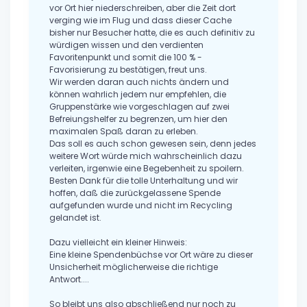
vor Ort hier niederschreiben, aber die Zeit dort
verging wie im Flug und dass dieser Cache
bisher nur Besucher hatte, die es auch definitiv zu
würdigen wissen und den verdienten
Favoritenpunkt und somit die 100 % -
Favorisierung zu bestätigen, freut uns.
Wir werden daran auch nichts ändern und
können wahrlich jedem nur empfehlen, die
Gruppenstärke wie vorgeschlagen auf zwei
Befreiungshelfer zu begrenzen, um hier den
maximalen Spaß daran zu erleben.
Das soll es auch schon gewesen sein, denn jedes
weitere Wort würde mich wahrscheinlich dazu
verleiten, irgenwie eine Begebenheit zu spoilern.
Besten Dank für die tolle Unterhaltung und wir
hoffen, daß die zurückgelassene Spende
aufgefunden wurde und nicht im Recycling
gelandet ist.
Dazu vielleicht ein kleiner Hinweis:
Eine kleine Spendenbüchse vor Ort wäre zu dieser
Unsicherheit möglicherweise die richtige
Antwort....
So bleibt uns also abschließend nur noch zu