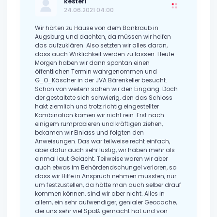
kesteri
24.06.2021 04:00
Wir hörten zu Hause von dem Bankraub in
Augsburg und dachten, da müssen wir helfen
das aufzuklären. Also setzten wir alles daran,
dass auch Wirklichkeit werden zu lassen. Heute
Morgen haben wir dann spontan einen
öffentlichen Termin wahrgenommen und
G_O_Käscher in der JVA Bärenkeller besucht.
Schon von weitem sahen wir den Eingang. Doch
der gestaltete sich schwierig, den das Schloss
hakt ziemlich und trotz richtig eingestellter
Kombination kamen wir nicht rein. Erst nach
einigem rumprobieren und kräftigen ziehen,
bekamen wir Einlass und folgten den
Anweisungen. Das war teilweise recht einfach,
aber dafür auch sehr lustig, wir haben mehr als
einmal laut Gelacht. Teilweise waren wir aber
auch etwas im Behördendschungel verloren, so
dass wir Hilfe in Anspruch nehmen mussten, nur
um festzustellen, da hätte man auch selber drauf
kommen können, sind wir aber nicht. Alles in
allem, ein sehr aufwendiger, genialer Geocache,
der uns sehr viel Spaß gemacht hat und von