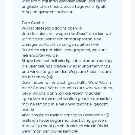
wiedermal mit ihren genialen Ideen und ihrem
unglaublichen Einsatz diese Tage voller Spaß
möglich gemacht haben 🍀
Zum Cache:
Wunschliste jaaaaaanz oben! 🤗
Und das nicht nur wegen der „Dose“, sondern weil
wir mit dem Owner schonmal spontan eine
aufregende Nacht verbringen durften 😜😂
Da waren wir natürlich sehr gespannt, was uns
hier erwarten würde.
Stage 1 war schnell erledigt, aber danach schlug
die Orientierungslosigkeit wieder ungehemmt zu
und wir verlängerten den Weg zum Erlebnisraum
ein bisschen 🙄😂
Dann haben wir es doch geschafft… Wow! Was‘n
ditte? Cooool! Wir bestaunten kurz, was wir sahen,
bevor wir uns dann „an die Arbeit“ machten.
Irgendwie hat es nicht wirklich geholfen, dass ich
mal ne zeitlang in einer Anwaltskanzlei gejobbt
hab 😂
Aber, entgegen meiner sonstigen Gewohnheit 😇,
hatte ich heute sogar mal das Listing gelesen…
man will ja nicht gleich dastehen wie ein Dödel,
wenn man den Owner kennt 😂