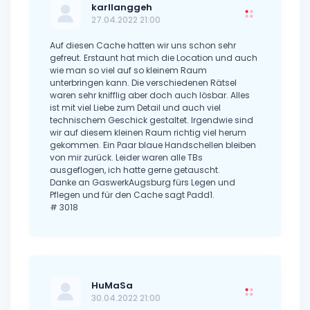
karllanggeh
27.04.2022 21:00
Auf diesen Cache hatten wir uns schon sehr
gefreut. Erstaunt hat mich die Location und auch
wie man so viel auf so kleinem Raum
unterbringen kann. Die verschiedenen Rätsel
waren sehr knifflig aber doch auch lösbar. Alles
ist mit viel Liebe zum Detail und auch viel
technischem Geschick gestaltet. Irgendwie sind
wir auf diesem kleinen Raum richtig viel herum
gekommen. Ein Paar blaue Handschellen bleiben
von mir zurück. Leider waren alle TBs
ausgeflogen, ich hatte gerne getauscht.
Danke an GaswerkAugsburg fürs Legen und
Pflegen und für den Cache sagt Padd1.
# 3018
HuMaSa
30.04.2022 21:00