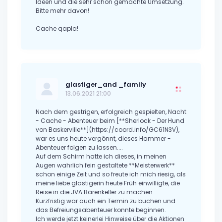
Ideen und die sehr schön gemachte Umsetzung.
Bitte mehr davon!
Cache qapla!
glastiger_and _family
13.06.2021 21:00
Nach dem gestrigen, erfolgreich gespielten, Nacht
- Cache - Abenteuer beim [**Sherlock - Der Hund
von Baskerville**](https://coord.info/GC61N3V),
war es uns heute vergönnt, dieses Hammer -
Abenteuer folgen zu lassen....
Auf dem Schirm hatte ich dieses, in meinen
Augen wahrlich fein gestaltete **Meisterwerk**
schon einige Zeit und so freute ich mich riesig, als
meine liebe glastigerin heute Früh einwilligte, die
Reise in die JVA Bärenkeller zu machen.
Kurzfristig war auch ein Termin zu buchen und
das Befreiungsabenteuer konnte beginnen.
Ich werde jetzt keinerlei Hinweise über die Aktionen