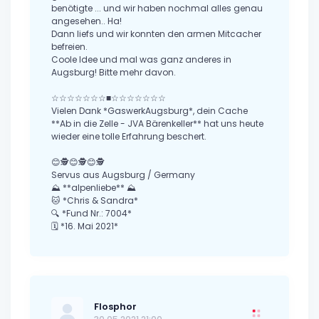
benötigte ... und wir haben nochmal alles genau
angesehen.. Ha!
Dann liefs und wir konnten den armen Mitcacher
befreien.
Coole Idee und mal was ganz anderes in
Augsburg! Bitte mehr davon.
☆☆☆☆☆☆☆■☆☆☆☆☆☆☆
Vielen Dank *GaswerkAugsburg*, dein Cache
**Ab in die Zelle - JVA Bärenkeller** hat uns heute
wieder eine tolle Erfahrung beschert.
😊🕵️😊🕵️😊🕵️
Servus aus Augsburg / Germany
⛰️ **alpenliebe** ⛰️
🐱 *Chris & Sandra*
🔍 *Fund Nr.: 7004*
🗓️ *16. Mai 2021*
Flosphor