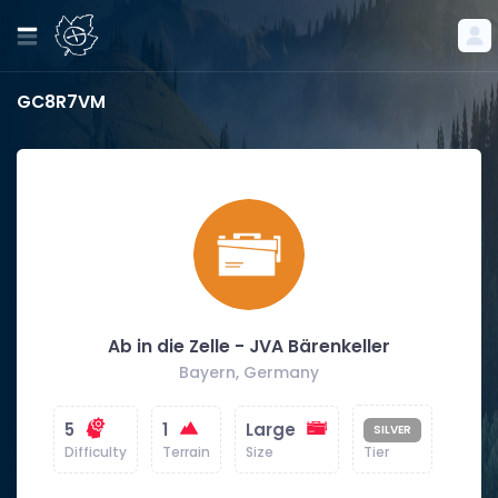
GC8R7VM
Ab in die Zelle - JVA Bärenkeller
Bayern, Germany
5
1
Large
SILVER
Difficulty
Terrain
Size
Tier