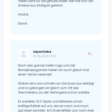
Vielen Dank für die geniale Arbeit. Hier hat sich die
Anreise aus Stuttgart gelohnt.
Grüßle
David
alpenliebe
16.05.2021 21:00
Nach den ganzen tollen Logs und der
Mundpropaganda haben wir auch gleich mal
einen Termin reserviert.
Station eins war schnell von Zuhause aus erledigt
und so gelangen wir gleich zum Ort des
Geschehens, wo der Gefangene schon wartete.
Es warteten 1,5 h Spaß und teilweise schon
knifflige Rätsel auf uns, die wir nach und nach
gut lösen konnten. Am Ende fehlten uns noch zwei