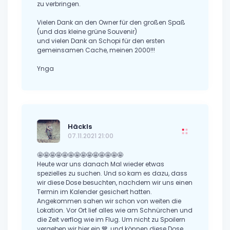
zu verbringen.
Vielen Dank an den Owner für den großen Spaß
(und das kleine grüne Souvenir)
und vielen Dank an Schopi für den ersten
gemeinsamen Cache, meinen 2000!!!
Ynga
Häckls
07.11.2021 21:00
🤩🤩🤩🤩🤩🤩🤩🤩🤩🤩🤩🤩🤩🤩
Heute war uns danach Mal wieder etwas
spezielles zu suchen. Und so kam es dazu, dass
wir diese Dose besuchten, nachdem wir uns einen
Termin im Kalender gesichert hatten.
Angekommen sahen wir schon von weiten die
Lokation. Vor Ort lief alles wie am Schnürchen und
die Zeit verflog wie im Flug. Um nicht zu Spoilern
vergeben wir hier ein 💙, und können diese Dose