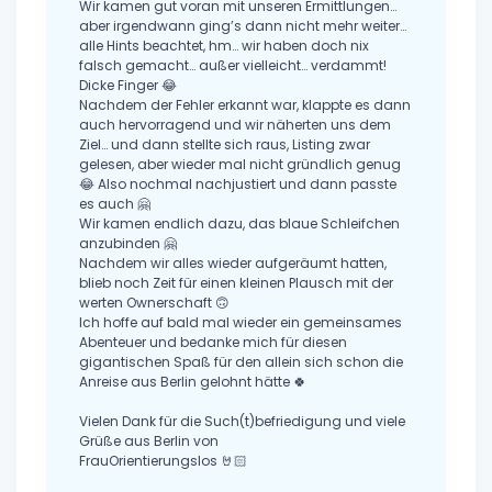
Wir kamen gut voran mit unseren Ermittlungen…
aber irgendwann ging’s dann nicht mehr weiter…
alle Hints beachtet, hm… wir haben doch nix
falsch gemacht… außer vielleicht… verdammt!
Dicke Finger 😂
Nachdem der Fehler erkannt war, klappte es dann
auch hervorragend und wir näherten uns dem
Ziel… und dann stellte sich raus, Listing zwar
gelesen, aber wieder mal nicht gründlich genug
😂 Also nochmal nachjustiert und dann passte
es auch 🤗
Wir kamen endlich dazu, das blaue Schleifchen
anzubinden 🤗
Nachdem wir alles wieder aufgeräumt hatten,
blieb noch Zeit für einen kleinen Plausch mit der
werten Ownerschaft 🙃
Ich hoffe auf bald mal wieder ein gemeinsames
Abenteuer und bedanke mich für diesen
gigantischen Spaß für den allein sich schon die
Anreise aus Berlin gelohnt hätte 🍀
Vielen Dank für die Such(t)befriedigung und viele
Grüße aus Berlin von
FrauOrientierungslos 🤘🏻