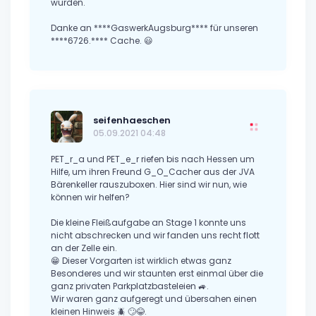
wurden.
Danke an ****GaswerkAugsburg**** für unseren
****6726.**** Cache. 😃
seifenhaeschen
05.09.2021 04:48
PET_r_a und PET_e_r riefen bis nach Hessen um
Hilfe, um ihren Freund G_O_Cacher aus der JVA
Bärenkeller rauszuboxen. Hier sind wir nun, wie
können wir helfen?
Die kleine Fleißaufgabe an Stage 1 konnte uns
nicht abschrecken und wir fanden uns recht flott
an der Zelle ein.
😁 Dieser Vorgarten ist wirklich etwas ganz
Besonderes und wir staunten erst einmal über die
ganz privaten Parkplatzbasteleien 🚙.
Wir waren ganz aufgeregt und übersahen einen
kleinen Hinweis 🪲 🙄😂.