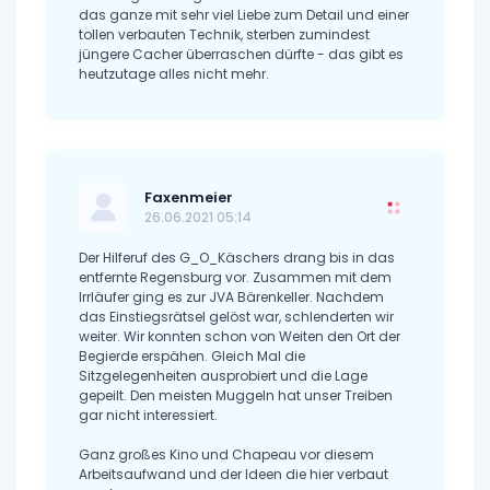
das ganze mit sehr viel Liebe zum Detail und einer
tollen verbauten Technik, sterben zumindest
jüngere Cacher überraschen dürfte - das gibt es
heutzutage alles nicht mehr.
Faxenmeier
26.06.2021 05:14
Der Hilferuf des G_O_Käschers drang bis in das
entfernte Regensburg vor. Zusammen mit dem
Irrläufer ging es zur JVA Bärenkeller. Nachdem
das Einstiegsrätsel gelöst war, schlenderten wir
weiter. Wir konnten schon von Weiten den Ort der
Begierde erspähen. Gleich Mal die
Sitzgelegenheiten ausprobiert und die Lage
gepeilt. Den meisten Muggeln hat unser Treiben
gar nicht interessiert.
Ganz großes Kino und Chapeau vor diesem
Arbeitsaufwand und der Ideen die hier verbaut