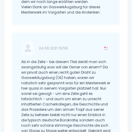
dem wir noch lange erzählen werden.
Vielen Dank an GaswerkAugsburg für dieses
Meisterwerk im Vorgarten und die Andenken.
24.06.2021 19:56
Ab in die Zelle - bei diesem Titel denkt man sich
zwangsläufig was will der Owner von einem? Da
wir privat auch einen recht guten Draht zu
GaswerkAugsburg (Oli) haben, waren wir
natürlich sehr gespannt was für ein Meisterwerk er
hier quasi in seinem Vorgarten platziert hat. Nur
soviel sei gesagt - um eine Zelle geht es
tatsächlich - und auch um einen zu unrecht
inhaftierten Cacherkollegen, die Geschichte und
das Prozedere um den armen Tropf aus seiner
Zelle zu befreien bietet nicht nur einen Einblick in
die typisch deutsche Bürokratie, sondern auch
noch sehr schöne stimmige Geschichte die sich
von Stage zu Stage weiter entwickelt. Gekrönt wird