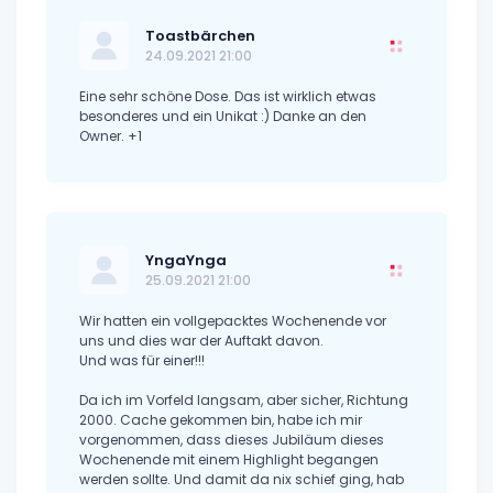
Toastbärchen
24.09.2021 21:00
Eine sehr schöne Dose. Das ist wirklich etwas
besonderes und ein Unikat :) Danke an den
Owner. +1
YngaYnga
25.09.2021 21:00
Wir hatten ein vollgepacktes Wochenende vor
uns und dies war der Auftakt davon.
Und was für einer!!!
Da ich im Vorfeld langsam, aber sicher, Richtung
2000. Cache gekommen bin, habe ich mir
vorgenommen, dass dieses Jubiläum dieses
Wochenende mit einem Highlight begangen
werden sollte. Und damit da nix schief ging, hab