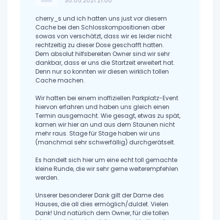
30.05.2021 21:00
cherry_s und ich hatten uns just vor diesem
Cache bei den Schlosskompositionen aber
sowas von verschätzt, dass wir es leider nicht
rechtzeitig zu dieser Dose geschafft hatten.
Dem absolut hilfsbereiten Owner sind wir sehr
dankbar, dass er uns die Startzeit erweitert hat.
Denn nur so konnten wir diesen wirklich tollen
Cache machen.
Wir hatten bei einem inoffiziellen Parkplatz-Event
hiervon erfahren und haben uns gleich einen
Termin ausgemacht. Wie gesagt, etwas zu spät,
kamen wir hier an und aus dem Staunen nicht
mehr raus. Stage für Stage haben wir uns
(manchmal sehr schwerfällig) durchgerätselt.
Es handelt sich hier um eine echt toll gemachte
kleine Runde, die wir sehr gerne weiterempfehlen
werden.
Unserer besonderer Dank gilt der Dame des
Hauses, die all dies ermöglich/duldet. Vielen
Dank! Und natürlich dem Owner, für die tollen