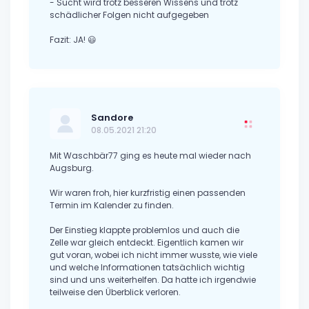
- Sucht wird trotz besseren Wissens und trotz
schädlicher Folgen nicht aufgegeben
Fazit: JA! 😃
Sandore
08.05.2021 21:20
Mit Waschbär77 ging es heute mal wieder nach
Augsburg.
Wir waren froh, hier kurzfristig einen passenden
Termin im Kalender zu finden.
Der Einstieg klappte problemlos und auch die
Zelle war gleich entdeckt. Eigentlich kamen wir
gut voran, wobei ich nicht immer wusste, wie viele
und welche Informationen tatsächlich wichtig
sind und uns weiterhelfen. Da hatte ich irgendwie
teilweise den Überblick verloren.