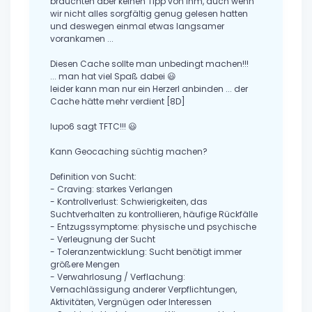
brauchten aber keinen Tipp von ihm, auch wenn
wir nicht alles sorgfältig genug gelesen hatten
und deswegen einmal etwas langsamer
vorankamen ...
Diesen Cache sollte man unbedingt machen!!!
... man hat viel Spaß dabei 😃
leider kann man nur ein Herzerl anbinden ... der
Cache hätte mehr verdient [8D]
lupo6 sagt TFTC!!! 😃
Kann Geocaching süchtig machen?
Definition von Sucht:
- Craving: starkes Verlangen
- Kontrollverlust: Schwierigkeiten, das
Suchtverhalten zu kontrollieren, häufige Rückfälle
- Entzugssymptome: physische und psychische
- Verleugnung der Sucht
- Toleranzentwicklung: Sucht benötigt immer
größere Mengen
- Verwahrlosung / Verflachung:
Vernachlässigung anderer Verpflichtungen,
Aktivitäten, Vergnügen oder Interessen