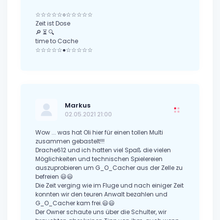
☆☆☆☆☆○☆☆☆☆☆
Zeit ist Dose
🔎 ⏳ 🔍
time to Cache
☆☆☆☆☆●☆☆☆☆☆
Markus
02.05.2021 21:00
Wow ... was hat Oli hier für einen tollen Multi
zusammen gebastelt!!!
Drache612 und ich hatten viel Spaß die vielen
Möglichkeiten und technischen Spielereien
auszuprobieren um G_O_Cacher aus der Zelle zu
befreien 😃😃
Die Zeit verging wie im Fluge und nach einiger Zeit
konnten wir den teuren Anwalt bezahlen und
G_O_Cacher kam frei.😃😃
Der Owner schaute uns über die Schulter, wir