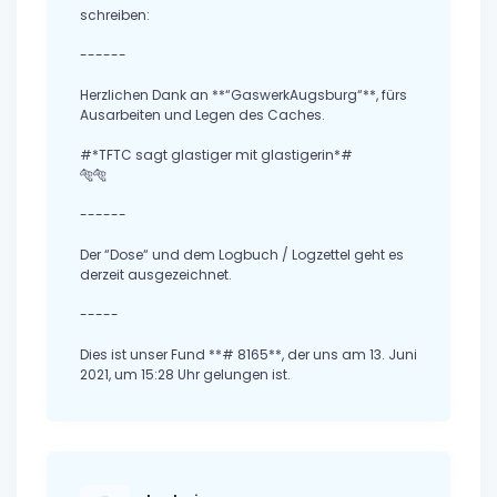
schreiben:
------
Herzlichen Dank an **“GaswerkAugsburg“**, fürs
Ausarbeiten und Legen des Caches.
#*TFTC sagt glastiger mit glastigerin*#
🐅🐅
------
Der “Dose“ und dem Logbuch / Logzettel geht es
derzeit ausgezeichnet.
-----
Dies ist unser Fund **# 8165**, der uns am 13. Juni
2021, um 15:28 Uhr gelungen ist.