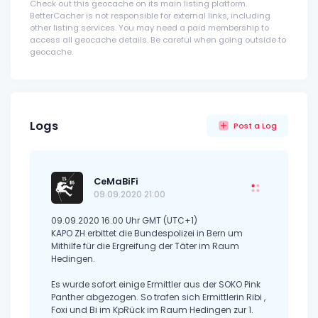
Check out this geocache on its main listing platform.
BetterCacher is not responsible for external links, including
other listing services. You may need a paid membership to
access all geocache details. Be careful when going outside to
geocache.
Logs
Post a Log
CeMaBiFi
09.09.2020 21:00
09.09.2020 16.00 Uhr GMT (UTC+1)
KAPO ZH erbittet die Bundespolizei in Bern um
Mithilfe für die Ergreifung der Täter im Raum
Hedingen.
Es wurde sofort einige Ermittler aus der SOKO Pink
Panther abgezogen. So trafen sich Ermittlerin Ribi ,
Foxi und Bi im KpRück im Raum Hedingen zur 1.