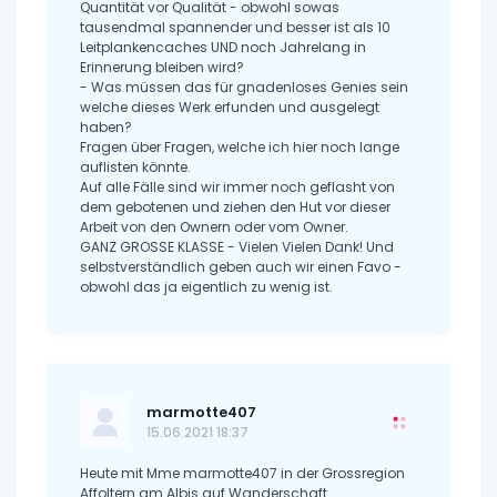
Quantität vor Qualität - obwohl sowas
tausendmal spannender und besser ist als 10
Leitplankencaches UND noch Jahrelang in
Erinnerung bleiben wird?
- Was müssen das für gnadenloses Genies sein
welche dieses Werk erfunden und ausgelegt
haben?
Fragen über Fragen, welche ich hier noch lange
auflisten könnte.
Auf alle Fälle sind wir immer noch geflasht von
dem gebotenen und ziehen den Hut vor dieser
Arbeit von den Ownern oder vom Owner.
GANZ GROSSE KLASSE - Vielen Vielen Dank! Und
selbstverständlich geben auch wir einen Favo -
obwohl das ja eigentlich zu wenig ist.
marmotte407
15.06.2021 18:37
Heute mit Mme marmotte407 in der Grossregion
Affoltern am Albis auf Wanderschaft.