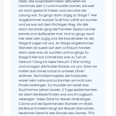
Ideen alle ausprobiert haben aktivierten wir
nochmals den TJ und mussten lachen, wie weit
wir doch gedacht haben und wie nahe die
Lösung war. So gings dann zügig zu Stage 7. Hier
angekommen wusste TiLuB frau sofort wo suchen
und sie war auf dem Richtigen Weg. Als alle
dann da waren ging der Familien Spass Los hier
konnte und durfte jeder mal. Und so gings auch
hier alles sehr zügig und die Koordinaten für die
Stage 8 Lagen vor uns. An Stage angekommen
Standen wir zuerst auf dem schlauch fanden
dann aber was wir suchten und so gings Zu
Stage 9 Hier war schnell klar was zu Tun ist.
Versuch 1 Ging ins Leere Versuch 2 War richtig
und so lagen die Finalen Koords vor uns. Doch wir
hörten das Unheil schon in unseren Ohren
dröhnen. Die Fichtenmopeds der Forstwarte
waren sehr nahe und so konnten wir nicht zum
Finale vordringen. So mussten wir Leider das
DuoChrimar ziehen lassen. 2 Tage später konnten
wir dann Die Beute Finden und uns Im Logbuch
verewigen. Vielen Dank für diesen Großartigen
Cache und die Spannenden Stunden im Wald.
Die Blaue Schleife hängt am Blauen Diamanten.
Herzlichen Dank für den Einsatz des Owners. TfTc