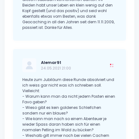
Beiden habt unser Leben ein klein wenig auf den
Kopf gestellt (und das positiv) und seid wohl
ebenfalls etwas vom Besten, was dank
Geocaching in all den Jahren seit dem 11.11.2009,
passiert ist. Danke für Alles.
Alemar91
24.05.2021 21:00
Heute zum Jubiläum diese Runde absolviert und
ich weiss gar nicht was ich schreiben soll.
Vielleicht:
- Warum kann man da nicht jedem Posten einen
Favo geben?
- Wieso gibt es kein goldenes Schleifchen
sondern nur ein blaues?
- Wie kann man nach so einem Abenteuer je
wieder Spass daran haben sich für einen
normalen Petling im Wald zu bücken?
- Weshalb gilt immer noch bei vielen Cachern