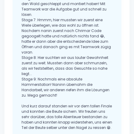
den Wald geschleppt und montiert haben! Mit
Teamwork war die Aufgabe gut und schnell zu
lösen.
Stage 7: Hmmm, hier mussten wir zuerst eine
Weile überlegen, wie das wohl zu öffnen ist.
Nachdem nanin zuerst nach Chrimar Code
gegoogelt hatte und natürlich nichts fand 😂,
hatte er dann aber die entscheidende Idee zum
Öffnen und danach ging es mit Teamwork zügig
voran.
Stage 8: Hier suchten wir aus lauter Gewohnheit
zuerst zu weit. Mussten dann aber schmunzeln,
als wir feststellten, dass das Gesuchte so nahe
liegt...
Stage 9: Nochmals eine absolute
Hammerstation! Naninn übernahm die
Handarbeit, wir anderen riefen ihm die Lösungen
zu. Mega gemacht!
Und kurz darauf standen wir vor dem tollen Finale
und konnten die Beute sichern. Wir freuten uns
sehr darüber, das tolle Abenteuer bestanden zu
haben und konnten knapp widerstehen, uns einen
Teil der Beute selber unter den Nagel zu reissen 😁.