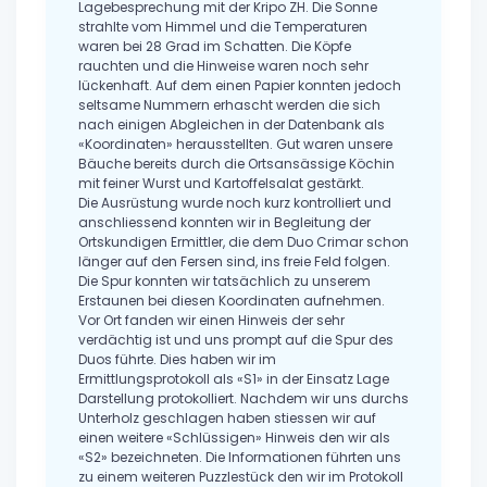
Lagebesprechung mit der Kripo ZH. Die Sonne
strahlte vom Himmel und die Temperaturen
waren bei 28 Grad im Schatten. Die Köpfe
rauchten und die Hinweise waren noch sehr
lückenhaft. Auf dem einen Papier konnten jedoch
seltsame Nummern erhascht werden die sich
nach einigen Abgleichen in der Datenbank als
«Koordinaten» herausstellten. Gut waren unsere
Bäuche bereits durch die Ortsansässige Köchin
mit feiner Wurst und Kartoffelsalat gestärkt.
Die Ausrüstung wurde noch kurz kontrolliert und
anschliessend konnten wir in Begleitung der
Ortskundigen Ermittler, die dem Duo Crimar schon
länger auf den Fersen sind, ins freie Feld folgen.
Die Spur konnten wir tatsächlich zu unserem
Erstaunen bei diesen Koordinaten aufnehmen.
Vor Ort fanden wir einen Hinweis der sehr
verdächtig ist und uns prompt auf die Spur des
Duos führte. Dies haben wir im
Ermittlungsprotokoll als «S1» in der Einsatz Lage
Darstellung protokolliert. Nachdem wir uns durchs
Unterholz geschlagen haben stiessen wir auf
einen weitere «Schlüssigen» Hinweis den wir als
«S2» bezeichneten. Die Informationen führten uns
zu einem weiteren Puzzlestück den wir im Protokoll