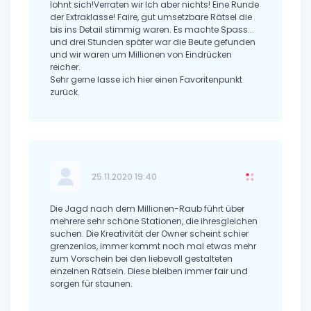
lohnt sich!Verraten wir Ich aber nichts! Eine Runde
der Extraklasse! Faire, gut umsetzbare Rätsel die
bis ins Detail stimmig waren. Es machte Spass...
und drei Stunden später war die Beute gefunden
und wir waren um Millionen von Eindrücken
reicher.
Sehr gerne lasse ich hier einen Favoritenpunkt
zurück.
25.11.2020 19:40
Die Jagd nach dem Millionen-Raub führt über
mehrere sehr schöne Stationen, die ihresgleichen
suchen. Die Kreativität der Owner scheint schier
grenzenlos, immer kommt noch mal etwas mehr
zum Vorschein bei den liebevoll gestalteten
einzelnen Rätseln. Diese bleiben immer fair und
sorgen für staunen.