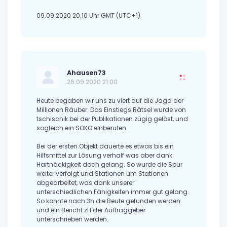
09.09.2020 20.10 Uhr GMT (UTC+1)
Ahausen73
26.09.2020 21:00
Heute begaben wir uns zu viert auf die Jagd der
Millionen Räuber. Das Einstiegs Rätsel wurde von
tschischik bei der Publikationen zügig gelöst, und
sogleich ein SOKO einberufen.
Bei der ersten Objekt dauerte es etwas bis ein
Hilfsmittel zur Lösung verhalf was aber dank
Hartnäckigkeit doch gelang. So wurde die Spur
weiter verfolgt und Stationen um Stationen
abgearbeitet, was dank unserer
unterschiedlichen Fähigkeiten immer gut gelang.
So konnte nach 3h die Beute gefunden werden
und ein Bericht zH der Auftraggeber
unterschrieben werden.