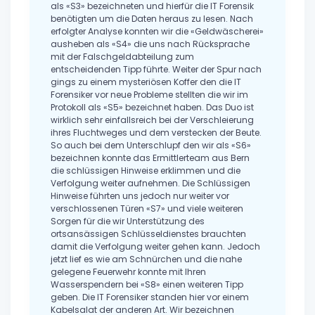
als «S3» bezeichneten und hierfür die IT Forensik
benötigten um die Daten heraus zu lesen. Nach
erfolgter Analyse konnten wir die «Geldwäscherei»
ausheben als «S4» die uns nach Rücksprache
mit der Falschgeldabteilung zum
entscheidenden Tipp führte. Weiter der Spur nach
gings zu einem mysteriösen Koffer den die IT
Forensiker vor neue Probleme stellten die wir im
Protokoll als «S5» bezeichnet haben. Das Duo ist
wirklich sehr einfallsreich bei der Verschleierung
ihres Fluchtweges und dem verstecken der Beute.
So auch bei dem Unterschlupf den wir als «S6»
bezeichnen konnte das Ermittlerteam aus Bern
die schlüssigen Hinweise erklimmen und die
Verfolgung weiter aufnehmen. Die Schlüssigen
Hinweise führten uns jedoch nur weiter vor
verschlossenen Türen «S7» und viele weiteren
Sorgen für die wir Unterstützung des
ortsansässigen Schlüsseldienstes brauchten
damit die Verfolgung weiter gehen kann. Jedoch
jetzt lief es wie am Schnürchen und die nahe
gelegene Feuerwehr konnte mit Ihren
Wasserspendern bei «S8» einen weiteren Tipp
geben. Die IT Forensiker standen hier vor einem
Kabelsalat der anderen Art. Wir bezeichnen