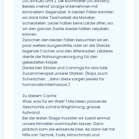
(GC8V4Q8) und 2. Der Buchhalter (GC89VMG).
Beides mehrst¨ündige Unternehmen mit
kriminellem Gegenüber. In beiden Fällen konnten
wir dank toller Teamarbeit die Moneten
sicherstellen. Leider hatten keine Lokale offen, wo
wir den ganzen Zaster wieder hätten verjubeln
können.
Zwischen den beiden Fällen besuchten wir ein
paar weitere ausgewählte, oder an der Strecke
liegende Caches und den Affenkasten. Letzteres
diente der Nahrungsversorgung für den
gebeutelten Körper.
Danke Herr Städer und Commge für das tolle
Zusammenspiel unserer Stärken. (Naja, auch
Schwächen..., denn diese sorgen jeweils für
humorvolle Intermezzos.)
Zu diesem Cache:
Wow, was für ein Werk! Tolle Ideen, passende
Geschichte, schöne Wegführung, grosser
Aufwand.
Bei der ersten Stage mussten wir zuerst einmal
unsere Hirnzellen warmlaufen lassen. Dann
plötzlich kam die erlösende Idee. Ab dann lief mit
Hilfe von Technik, Tools, Hirnschmalz und