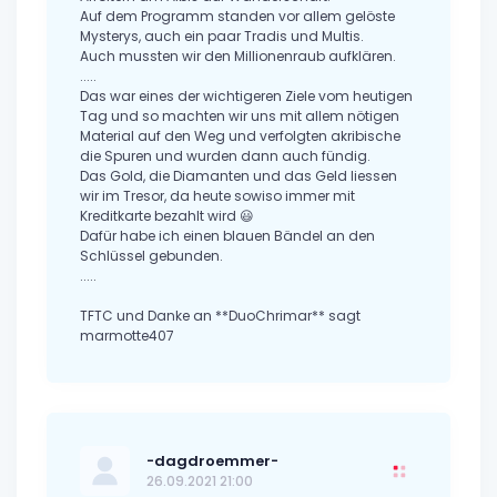
Auf dem Programm standen vor allem gelöste
Mysterys, auch ein paar Tradis und Multis.
Auch mussten wir den Millionenraub aufklären.
.....
Das war eines der wichtigeren Ziele vom heutigen
Tag und so machten wir uns mit allem nötigen
Material auf den Weg und verfolgten akribische
die Spuren und wurden dann auch fündig.
Das Gold, die Diamanten und das Geld liessen
wir im Tresor, da heute sowiso immer mit
Kreditkarte bezahlt wird 😃
Dafür habe ich einen blauen Bändel an den
Schlüssel gebunden.
.....
TFTC und Danke an **DuoChrimar** sagt
marmotte407
-dagdroemmer-
26.09.2021 21:00