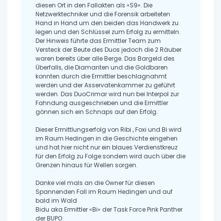
diesen Ort in den Fallakten als «S9». Die
Netzwerktechniker und die Forensik arbeiteten
Hand in Hand um den beiden das Handwerk zu
legen und den Schlüssel zum Erfolg zu ermitteln.
Der Hinweis führte das Ermittler Team zum
Versteck der Beute des Duos jedoch die 2 Räuber
waren bereits über alle Berge. Das Bargeld des
Überfalls, die Diamanten und die Goldbaren
konnten durch die Ermittler beschlagnahmt
werden und der Asservatenkammer zu geführt
werden. Das DuoCrimar wird nun bei Interpol zur
Fahndung ausgeschrieben und die Ermittler
gönnen sich ein Schnaps auf den Erfolg.
Dieser Ermittlungserfolg von Ribi , Foxi und Bi wird
im Raum Hedingen in die Geschichte eingehen
und hat hier nicht nur ein blaues Verdienstkreuz
für den Erfolg zu Folge sondern wird auch über die
Grenzen hinaus für Wellen sorgen.
Danke viel mals an die Owner für diesen
Spannenden Fall im Raum Hedingen und auf
bald im Wald
Bidu aka Ermittler «Bi» der Task Force Pink Panther
der BUPO