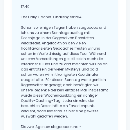
17:40
The Daily Cacher-Challenge#264
Schon vor einigen Tagen haben stegooooo und
ich uns zu einem Sonntagsausflug mit
Dosenjagd in der Gegend von Bonstetten
verabredet. Angelockt von den vielen
hochfavorisierten Geocaches freuten wir uns
schon im Vorfeld riesig auf diese Tour. Während
unseren Vorbereitungen gesellte sich auch die
loredöner zu uns und zu dritt machten wir uns an
das enträtseln der vielen Mysterys und bald
schon waren wir mit korrigierten Koordinaten
ausgestattet. Für diesen Sonntag war eigentlich
Regenwetter angesagt, doch benötigten wir
unsere Regenkleider kein einziges Mal. Insgesamt
wurde dieser Wochenausklang ein richtiger
Quality-Caching-Tag. Jeder einzelne der
besuchten Dosen hätte ein Favoritenpunkt
verdient, doch leider muss hier eine gewisse
Auswahl getroffen werden.
Die zwei Agenten stegooooo und -