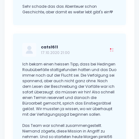
Sehr schade das das Abenteuer schon
Geschichte, aber damit es weiter lebt gibt's ein💙
cats1611
17.10.2020 21:00
Ich bekam einen heissen Tipp, dass bei Hedingen
Raubüberfälle stattgefunden hatten und das Duo
immer noch auf der Flucht sei. Die Verfolgung sei
spannend, aber auch nicht ganz ohne. Nach
dem Lesen der Beschreibung der Vorfälle war ich
sofort überzeugt: da müssen wir hin! Also schnell
einen Termin reserviert und danach die
Büroarbeit gemacht, sprich das Einstiegsrätsel
gelöst. Wir mussten ja wissen, wo wir überhaupt
mit der Verfolgungsjagd beginnen sollen.
Das Team war schnell zusammengestellt.
Niemand zögerte, diese Mission in Angriff zu
nehmen. Und so starteten heute Morgen pinki56