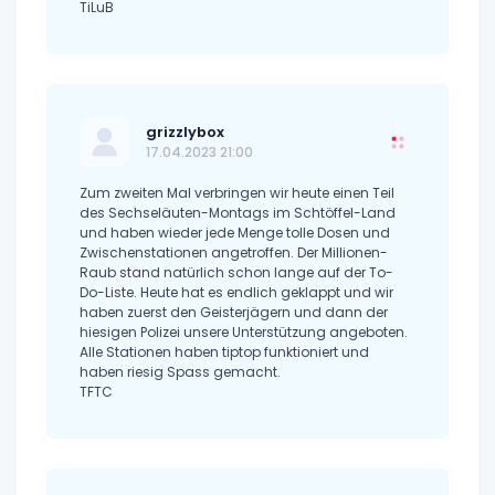
TiLuB
grizzlybox
17.04.2023 21:00
Zum zweiten Mal verbringen wir heute einen Teil
des Sechseläuten-Montags im Schtöffel-Land
und haben wieder jede Menge tolle Dosen und
Zwischenstationen angetroffen. Der Millionen-
Raub stand natürlich schon lange auf der To-
Do-Liste. Heute hat es endlich geklappt und wir
haben zuerst den Geisterjägern und dann der
hiesigen Polizei unsere Unterstützung angeboten.
Alle Stationen haben tiptop funktioniert und
haben riesig Spass gemacht.
TFTC