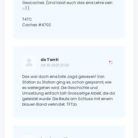
Geocaches. (Und lasst euch das eine Lehre sein
;-) ).
T4TC
Caches #4702
ds Tanti
24.10.2021 21:00
Das war doch eine tolle Jagd gewesen! Von
Station zu Station ging es, schon gespannt, wie
es weitergehen wird. Die Geschichte und
Umsetzung einfach toll! Grossartige Arbeit, die da
geleistet wurde. Die Beute am Schluss mit einem
blauen Band verknotet. TFTLb