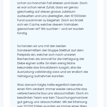
schon so manchen Fall erleben und lösen. Doch
es war schon reiner Zufall, dass wir genau
gleichzeitig auf dieses grosse Jubiläum
zusteuerten und uns überlegten, den 10’000sten
Fund zusammen zu begehen. Doch wo findet
sich ein Cache, welcher diesem Vorhaben
gewachsen ist? Wir suchten - und wir wurden
fündig.
So fanden wir uns mit den beiden
Sonderermittlern der Gruppe Stettfurt auf dem
Parkplatz ein, welcher sich nach unseren
Recherchen als sinnvoll für die Verfolgung der
Diebe eignen sollte. Ein klein wenig Mühe
bekundete das Einsatzteam luagsh, ehe die
Ausrüstung vollständig sass und wir endlich die
Verfolgung aufnehmen konnten.
Was danach folgte, hätte eigentlich beinahe
einen Film verdient. Immer wieder versuchte das
verbrecherische Duo uns abzuschütteln. Doch im
bewährten Team war kein Täuschungsmanöver
gut genug, uns abzuschütteln. Mit der Erfahrung
von 20’000 Fällen wussten wir immer einen Weg,