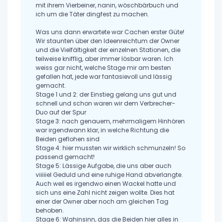
mit ihrem Vierbeiner, nanin, wöschbärbuch und
ich um die Täter dingfest zu machen.
Was uns dann erwartete war Cachen erster Güte!
Wir staunten über den Ideenreichtum der Owner
und die Vielfältigkeit der einzelnen Stationen, die
teilweise knifflig, aber immer lösbar waren. Ich
weiss gar nicht, welche Stage mir am besten
gefallen hat, jede war fantasievoll und lässig
gemacht.
Stage 1 und 2: der Einstieg gelang uns gut und
schnell und schon waren wir dem Verbrecher-
Duo auf der Spur
Stage 3: nach genauem, mehrmaligem Hinhören
war irgendwann klar, in welche Richtung die
Beiden geflohen sind
Stage 4: hier mussten wir wirklich schmunzeln! So
passend gemacht!
Stage 5: Lässige Aufgabe, die uns aber auch
viiiiiel Geduld und eine ruhige Hand abverlangte.
Auch weil es irgendwo einen Wackel hatte und
sich uns eine Zahl nicht zeigen wollte. Dies hat
einer der Owner aber noch am gleichen Tag
behoben.
Stage 6: Wahinsinn, das die Beiden hier alles in