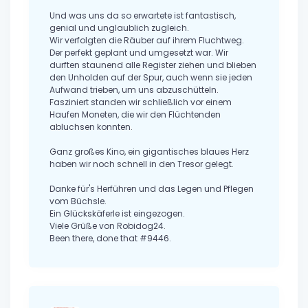
Und was uns da so erwartete ist fantastisch,
genial und unglaublich zugleich.
Wir verfolgten die Räuber auf ihrem Fluchtweg.
Der perfekt geplant und umgesetzt war. Wir
durften staunend alle Register ziehen und blieben
den Unholden auf der Spur, auch wenn sie jeden
Aufwand trieben, um uns abzuschütteln.
Fasziniert standen wir schließlich vor einem
Haufen Moneten, die wir den Flüchtenden
abluchsen konnten.
Ganz großes Kino, ein gigantisches blaues Herz
haben wir noch schnell in den Tresor gelegt.
Danke für's Herführen und das Legen und Pflegen
vom Büchsle.
Ein Glückskäferle ist eingezogen.
Viele Grüße von Robidog24.
Been there, done that #9446.