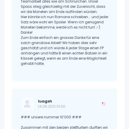
Teamarbeit alles wie am Schnürchen. Unser
Spass stieg gleichzeitig mit der Zuversicht, dass
wir die Moneten am Ende auffinden würden.
Hier könnte ich nun Romane schreiben... und jeder
Satz wäre wohl ein Spoiler. Wenn ich genügend
Moneten bekomme, werde ich es nicht tun! ;-)
Danke!
Zum Ende einfach ein grosses Danke für eine
solch grandiose Arbeit! Wir haben dies sehr
geschätzt und ich würde A jeder Stage einen FP
anhängen und hätte B einen echten Batzen in ein
Kässeli gelegt, wenn es am Ende eine Möglichkeit
gehabt hätte.
luagsh
14.05.2021 01:00
### unsere nummer 10’000 ###
Zusammen mit den beiden stettfurtern durften wir