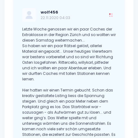
wolf456
22.11.2020 04:03
Letzte Woche genossen wir ein paar Caches der
Extraklasse in der Region Zürich und so wollten wir
diesen Samstag weitermachen...
So haben wir ein paar Rätsel gelöst, allerlei
Material eingepackt... Unser heutiges Viererteam
war bestens vorbereitet und so sind wir Richtung
Osten losgefahren. Rittercello, willykarl, pitfeder
und ich wollten ein paar Abenteuer erleben. Und
wir durften Caches mit tollen Stationen kennen
lernen.
Hier hatten wir einen Termin gebucht. Schon das
kreativ gestaltete Listing liess die Spannung
steigen. Und gleich ein paar Meter neben dem
Parkplatz ging es los. Das Starträtsel war -
sozusagen - als Aufwärmen gut zu lösen... und
weiter ging’s. Das Wetter spielte mit und
unterwegs wärmten uns die Sonnenstrahlen. Es
kamen noch viele sehr schön umgesetzte
Stationen, die exzellent zur Geschichte passten. Es