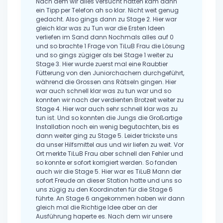
Nach dem wir alles versucht hatten kam dann
ein Tipp per Telefon ah so klar. Nicht weit genug
gedacht. Also gings dann zu Stage 2. Hier war
gleich klar was zu Tun war die Ersten Ideen
verliefen im Sand dann Nochmals alles auf 0
und so brachte 1 Frage von TiLuB Frau die Lösung
und so gings zügiger als bei Stage 1 weiter zu
Stage 3. Hier wurde zuerst mal eine Raubtier
Fütterung von den Juniorchachern durchgeführt,
während die Grossen ans Rätseln gingen. Hier
war auch schnell klar was zu tun war und so
konnten wir nach der verdienten Brotzeit weiter zu
Stage 4. Hier war auch sehr schnell klar was zu
tun ist. Und so konnten die Jungs die Großartige
Installation noch ein wenig begutachten, bis es
dann weiter ging zu Stage 5. Leider trickste uns
da unser Hilfsmittel aus und wir liefen zu weit. Vor
Ort merkte TiLuB Frau aber schnell den Fehler und
so konnte er sofort korrigiert werden. So fanden
auch wir die Stage 5. Hier war es TiLuB Mann der
sofort Freude an dieser Station hatte und uns so
uns zügig zu den Koordinaten für die Stage 6
führte. An Stage 6 angekommen haben wir dann
gleich mal die Richtige Idee aber an der
Ausführung haperte es. Nach dem wir unsere