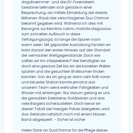
dagdroemmer- und die UV-Forensikerin
loredöner befinden sich gerade in einer
Besprechung, als mittels Eilmeldung der dreiste
Millionen-Raub des verschlagenen Duo Chrimar
bekannt gegeben wird. Während ich dies mit
Besorgnis zur Kenntnis nahm, mahnte stegooooo
zum schnellen Aufbruch in diese
Verfolgungsjagd, so lange die Spuren noch
warm seien. Mit gepackter Ausrüstung fanden wir
bald darauf den ersten Hinweis auf den Standort
der vermissten Wertgegenstände. Doch wie
sollten wir ihn interpretieren? Hier benötigten wir
doch eine gewisse Zeit bis wir die korrekten Wellen
spürten und die gesuchten Brotkrumen finden
konnten. Von da an ging es dann sehr flott voran
und bei jeder Station konnte jemand aus
unserem Team seine wertvollen Fähigkeiten und
Wissen mit einbringen. Nur darum gelang es uns
die geraubten Edelsteine, Goldbarren und das
viele Bargeld sicherzustellen. Doch bevor wir
diesen Tatort der hiesigen Polizei übergeben, wird
das Gelände natürlich noch mit einem blauen
Band abgesperrt. - Sicher ist sicher.
Vielen Dank an DuoChrimar für die Pflege dieses