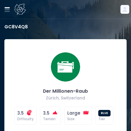
GC8V4Q8
Der Millionen-Raub
Zürich, Switzerland
3.5
3.5
Large
BLUE
Difficulty
Terrain
Size
Tier