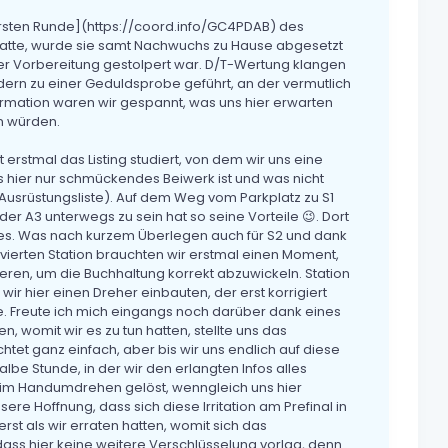
sten Runde](https://coord.info/GC4PDAB) des
te, wurde sie samt Nachwuchs zu Hause abgesetzt
 der Vorbereitung gestolpert war. D/T-Wertung klangen
ndern zu einer Geduldsprobe geführt, an der vermutlich
mation waren wir gespannt, was uns hier erwarten
n würden.
rstmal das Listing studiert, von dem wir uns eine
 hier nur schmückendes Beiwerk ist und was nicht
 Ausrüstungsliste). Auf dem Weg vom Parkplatz zu S1
er A3 unterwegs zu sein hat so seine Vorteile 😉. Dort
es. Was nach kurzem Überlegen auch für S2 und dank
 vierten Station brauchten wir erstmal einen Moment,
ren, um die Buchhaltung korrekt abzuwickeln. Station
r hier einen Dreher einbauten, der erst korrigiert
. Freute ich mich eingangs noch darüber dank eines
 womit wir es zu tun hatten, stellte uns das
tet ganz einfach, aber bis wir uns endlich auf diese
be Stunde, in der wir den erlangten Infos alles
 im Handumdrehen gelöst, wenngleich uns hier
re Hoffnung, dass sich diese Irritation am Prefinal in
erst als wir erraten hatten, womit sich das
dass hier keine weitere Verschlüsselung vorlag, denn