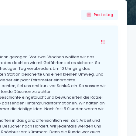
Post a Log
 Bann gezogen. Vor zwei Wochen wollten wir das
des dachten wir mit Gefährten sei es sicherer. So
 heutigen Tag verabreden. Um 10 Uhr ging das
sten Station bescherte uns einen kleinen Umweg. Und
wieder ein paar Extrameter einbrachte.
chten, fiel uns erst kurz vor Schluß ein. So sassen wir
rtende Döschen zu achten.
e Geschichte eingetaucht und bewunderten die Rätsel
 passenden Hintergrundinformationen. Wir hatten an
mer die richtige Idee. Nach fast 5 Stunden waren wir
fen in das ganz offensichtlich viel Zeit, Arbeit und
ele Besucher nach Hardert. Wir jedenfalls werden uns
se Rhönbussard kümmern. Denn die Runde war auch