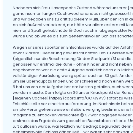
Nachdem sich Frau Hasenpoohs Zustand während unserer [er
gemeinsamen langen Cachewochenendes nicht gebessert hat
und wir begaben uns zu dritt zu diesem Multi, über den ich in
an sich äußerst verlockend, nur hätte vor allem erstere mit Ki
niemand Spaß gehabt hätte 😃 Doch auch in abgespeckter For
würde und ob wir es bis zum geheimnisvollen Schloss schaffe
Wegen unseres spontanen Entschlusses wurde auf der Anfahrt e
etwas klarere Gliederung gewünscht hätten, um zu wissen was
(eigentlich nur die Beschreibung für den Startpunkt/S1 und die
genossen wir erstmal die Ruhe - ohne Kinder und nicht neben d
angekommen war die erste Aufgabe natürlich noch ein Leicht
vollständiger Ausrüstung wenig später auch an S3 galt. An der
um sie überhaupt zu finden und anschließend noch einen weite
5 hat uns von der Aufgabe her am besten gefallen, auch wenn wi
werden musste. Dem folgte an S6 unser Knackpunkt der Runde
[eigenen Caches](https://coord.info/GC7J9VV) sofort zu wissen,
Entschlüsselte vor eine Herausforderung. Im Nachhinein betrach
simple Herangehensweise einließen, verging bestimmt eine hal
mögliche zu entlocken versuchten 😃 S7 war dagegen wieder
erstmals das Ergebnis zum gesuchten Buchstaben irritierte. Unse
Luft auflösen würde, war letztlich nur bedingt begründet, denn 
geheimnisvolle Schloss öffnen ließ - wir waren sehr dankbar, 