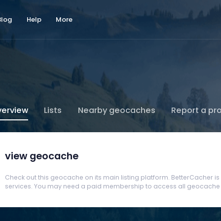
Blog
Help
More
erview
Lists
Nearby geocaches
Report a pr
view geocache
Check out this geocache on its main listing platform. BetterCacher is no
services. You may need a paid membership to access all geocache d