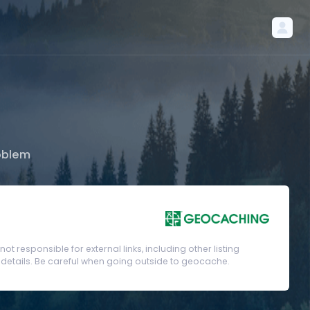
oblem
t responsible for external links, including other listing
etails. Be careful when going outside to geocache.