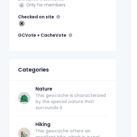
Only for members
Checked on site
GCVote + CacheVote
Categories
Nature
This geocache is characterized
by the special nature that
surrounds it.
Hiking
This geocache offers an
excellent hike, which is a real