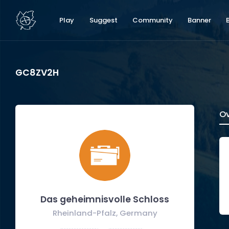
Play
Suggest
Community
Banner
GC8ZV2H
Ov
Das geheimnisvolle Schloss
Rheinland-Pfalz, Germany