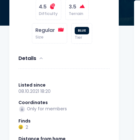
4.5
3.5
Difficulty
Terrain
Regular
BLUE
Size
Tier
Details
Listed since
08.10.2021 18:20
Coordinates
Only for members
Finds
2
Distance from home