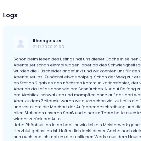
Logs
Rheingeister
21.11.2020 21:00
Schon beim lesen des Listings hat uns dieser Cache in seinen
Abenteuer schon einmal wagen, aber ob des Schwierigkeitsgra
wurden die Hüscheider angefunkt und wir konnten uns für den
Abenteuer los. Zunächst etwas holprig. Schon der Weg zur er
an Station 2 gab es den nächsten Kommunikationsfehler, der 
Aber ab da lief es dann wie am Schnürchen. Nur auf Beifang zu a
am Almblick, schwatzten und mampften ohne auf das dort wa
Aber zu dem Zeitpunkt waren wir auch schon viel zu tief in di
und vor allem die Machart der Aufgabenbeschreibung und die
allen Stationen unseren Spaß und einer im Team hatte auch im
wieder zurück am Auto.
Liebe Rhönbussarde da habt ihr wirklich ein Meisterwerk geschaf
Herzblut geflossen ist. Hoffentlich lockt dieser Cache noch vi
nun auch endlich mal um die restlichen Werke aus dem Hau