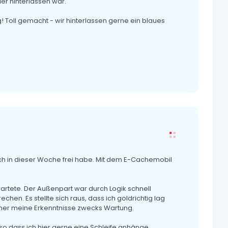
er hinterlassen war.
 Toll gemacht - wir hinterlassen gerne ein blaues
ch in dieser Woche frei habe. Mit dem E-Cachemobil
artete. Der Außenpart war durch Logik schnell
hen. Es stellte sich raus, dass ich goldrichtig lag
wner meine Erkenntnisse zwecks Wartung.
 so dass ich hier gerne eine Schleife anhänge.