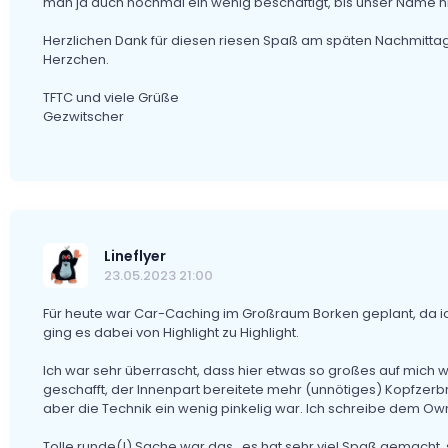
man ja auch nochmal ein wenig beschäftigt, bis unser Name hi
Herzlichen Dank für diesen riesen Spaß am späten Nachmittag!
Herzchen.
TFTC und viele Grüße
Gezwitscher
Lineflyer
23.05.2023 21:00
Für heute war Car-Caching im Großraum Borken geplant, da i
ging es dabei von Highlight zu Highlight.
Ich war sehr überrascht, dass hier etwas so großes auf mich w
geschafft, der Innenpart bereitete mehr (unnötiges) Kopfzerbrec
aber die Technik ein wenig pinkelig war. Ich schreibe dem O
Tolle runde(!) Sache war das...es hat sehr viel Spaß gemacht,