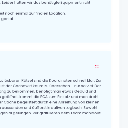
. Leider hatten wir das benötigte Equipment nicht
it noch einmal zur finalen Location.
 genial.
lösbaren Rätsel sind die Koordinaten schnell klar. Zur
ist der Cachewirt kaum zu übersehen…. nur so viel: Der
gang zu bekommen, benötigt man etwas Geduld und
h geöffnet, kommt die ECA zum Einsatz und man dreht
r Cache begeistert durch eine Anreihung von kleinen
isch passenden und äußerst kreativen Logbuch. Sowohl
h genial gelungen. Wir gratulieren dem Team manido05