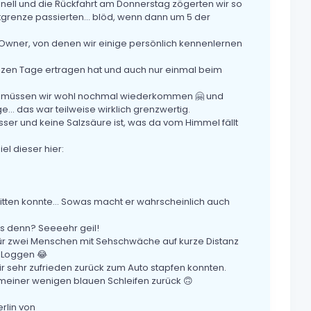
hnell und die Rückfahrt am Donnerstag zögerten wir so
dtgrenze passierten... blöd, wenn dann um 5 der
e Owner, von denen wir einige persönlich kennenlernen
anzen Tage ertragen hat und auch nur einmal beim
n, müssen wir wohl nochmal wiederkommen 🤗 und
e... das war teilweise wirklich grenzwertig.
ser und keine Salzsäure ist, was da vom Himmel fällt
el dieser hier:
 bitten konnte... Sowas macht er wahrscheinlich auch
das denn? Seeeehr geil!
.. für zwei Menschen mit Sehschwäche auf kurze Distanz
s Loggen 😂
 sehr zufrieden zurück zum Auto stapfen konnten.
e meiner wenigen blauen Schleifen zurück 🙃
rlin von