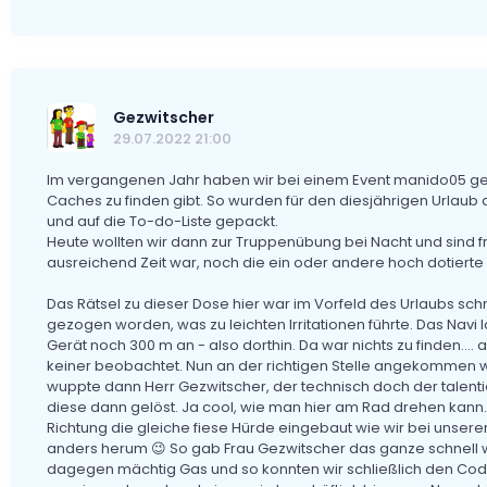
Gezwitscher
29.07.2022 21:00
Im vergangenen Jahr haben wir bei einem Event manido05 ge
Caches zu finden gibt. So wurden für den diesjährigen Urlaub
und auf die To-do-Liste gepackt.
Heute wollten wir dann zur Truppenübung bei Nacht und sind 
ausreichend Zeit war, noch die ein oder andere hoch dotierte
Das Rätsel zu dieser Dose hier war im Vorfeld des Urlaubs schn
gezogen worden, was zu leichten Irritationen führte. Das Navi 
Gerät noch 300 m an - also dorthin. Da war nichts zu finden.... ach
keiner beobachtet. Nun an der richtigen Stelle angekommen wa
wuppte dann Herr Gezwitscher, der technisch doch der talentie
diese dann gelöst. Ja cool, wie man hier am Rad drehen kann.
Richtung die gleiche fiese Hürde eingebaut wie wir bei unse
anders herum 😉 So gab Frau Gezwitscher das ganze schnell wi
dagegen mächtig Gas und so konnten wir schließlich den Code 