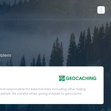
oblem
t responsible for external links, including other listing
etails. Be careful when going outside to geocache.