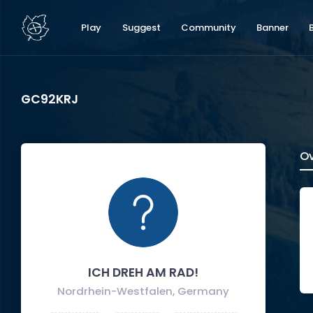
Play
Suggest
Community
Banner
GC92KRJ
Ov
ICH DREH AM RAD!
Nordrhein-Westfalen, Germany