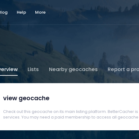
Blog
Help
More
erview
Lists
Nearby geocaches
Report a pr
view geocache
Check out this geocache on its main listing platform. BetterCacher is no
services. You may need a paid membership to access all geocache d