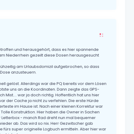
troffen und herausgehört, dass es hier spannende
 am Niederrhein gezeilt diese Dosen herausgesucht
frühzeitig am Urlaubsdomizil aufgebrochen, so dass
 Dose anzusteuern.
ell gelöst. Allerdings war die PQ bereits vor dem Lösen
lotste uns an die Koordinaten. Dann zeigte das GPS-
 Mist.... war ja doch richtig. Hoffentlich hat uns hier
r der Cache ja nicht zu verfehlen. Die erste Hürde
rteste im Hause ist. Nach einer kleinen Korrektur war
 Tolle Konstruktion. Hier haben die Owner in Sachen
rer Letterbox - manch Rad dreht nun mal bequemer
eder ab. Das wird so nix. Herr Gezwitscher gab
fürs super originelle Logbuch ermitteln. Aber hier war