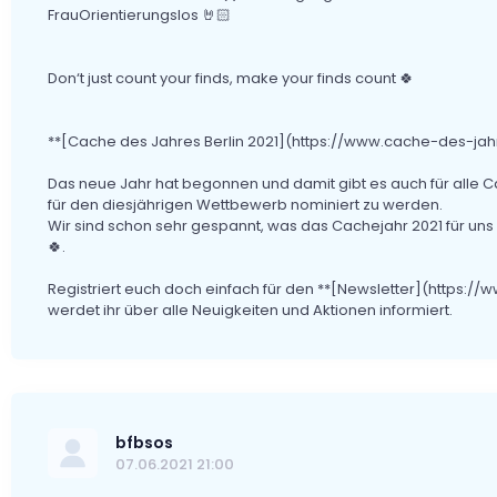
FrauOrientierungslos 🤘🏻
Don‘t just count your finds, make your finds count 🍀
**[Cache des Jahres Berlin 2021](https://www.cache-des-jahr
Das neue Jahr hat begonnen und damit gibt es auch für alle Cac
für den diesjährigen Wettbewerb nominiert zu werden.
Wir sind schon sehr gespannt, was das Cachejahr 2021 für uns 
🍀.
Registriert euch doch einfach für den **[Newsletter](https:/
werdet ihr über alle Neuigkeiten und Aktionen informiert.
bfbsos
07.06.2021 21:00