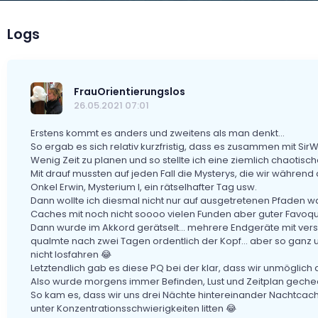
Logs
FrauOrientierungslos
26.05.2021 07:01
Erstens kommt es anders und zweitens als man denkt...
So ergab es sich relativ kurzfristig, dass es zusammen mit SirW
Wenig Zeit zu planen und so stellte ich eine ziemlich chaoti
Mit drauf mussten auf jeden Fall die Mysterys, die wir während
Onkel Erwin, Mysterium I, ein rätselhafter Tag usw.
Dann wollte ich diesmal nicht nur auf ausgetretenen Pfaden 
Caches mit noch nicht soooo vielen Funden aber guter Favoqu
Dann wurde im Akkord gerätselt... mehrere Endgeräte mit versc
qualmte nach zwei Tagen ordentlich der Kopf... aber so ganz unv
nicht losfahren 😂
Letztendlich gab es diese PQ bei der klar, dass wir unmöglich a
Also wurde morgens immer Befinden, Lust und Zeitplan gechec
So kam es, dass wir uns drei Nächte hintereinander Nachtca
unter Konzentrationsschwierigkeiten litten 😂