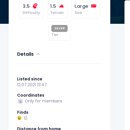
3.5
1.5
Large
Difficulty
Terrain
Size
SILVER
Tier
Details
Listed since
12.07.2021 13:47
Coordinates
Only for members
Finds
12
Distance from home