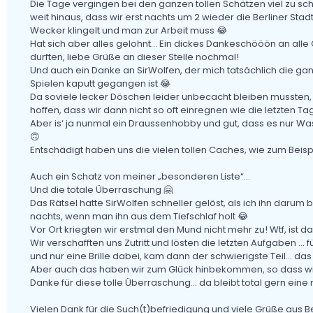
Die Tage vergingen bei den ganzen tollen Schätzen viel zu sc
weit hinaus, dass wir erst nachts um 2 wieder die Berliner Sta
Wecker klingelt und man zur Arbeit muss 😂
Hat sich aber alles gelohnt... Ein dickes Dankeschööön an all
durften, liebe Grüße an dieser Stelle nochmal!
Und auch ein Danke an SirWolfen, der mich tatsächlich die g
Spielen kaputt gegangen ist 😂
Da soviele lecker Döschen leider unbecacht bleiben musste
hoffen, dass wir dann nicht so oft einregnen wie die letzten Tag
Aber is‘ ja nunmal ein Draussenhobby und gut, dass es nur Was
🙃
Entschädigt haben uns die vielen tollen Caches, wie zum Beispi
Auch ein Schatz von meiner „besonderen Liste“...
Und die totale Überraschung 🤗
Das Rätsel hatte SirWolfen schneller gelöst, als ich ihn darum
nachts, wenn man ihn aus dem Tiefschlaf holt 😂
Vor Ort kriegten wir erstmal den Mund nicht mehr zu! Wtf, ist 
Wir verschafften uns Zutritt und lösten die letzten Aufgaben .
und nur eine Brille dabei, kam dann der schwierigste Teil... da
Aber auch das haben wir zum Glück hinbekommen, so dass wir
Danke für diese tolle Überraschung... da bleibt total gern ein
Vielen Dank für die Such(t)befriedigung und viele Grüße aus Be