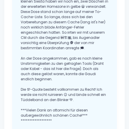
kleinen Siesta haben wir noch ein, zwei Döschen in
der erweiterten Homezone in gelbe 😀 verwandelt.
Diese Dose stand schon lange auf meiner To-
Cache-Liste. So lange, dass sich bei den
Vorbereitungen zu diesem Cache (lang ist's her)
noch wirklich blöde Anfänger-Fehler
eingeschlichen hatten. So irrten wir mit unserem
CM durch die Gegend 🚧🏗️🏪, bis Augenadler
vorsichtig eine Überprüfung 🕵️ der von mir
bestimmten Koordinaten anregte 🗯️.
An der Dose angekommen, gab es noch kleine
Unstimmigkeiten zu den gefragten Tools (Draht
oder Kabel - das ist hier die Frage). Doch als
auch diese gelöst waren, konnte die Gaudi
endlich beginnen.
Die 💯-Quote besteht vollkommen zu Recht! Ich
werde sie nicht ruinieren 😉 und binde schnell ein
Tüddelband an den Blinker 💚.
***Vielen Dank an ottomichi für diesen
außergewöhnlich schönen Cache!***
******************