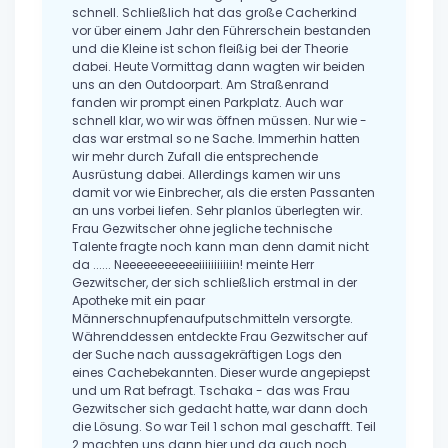
schnell. Schließlich hat das große Cacherkind
vor über einem Jahr den Führerschein bestanden
und die Kleine ist schon fleißig bei der Theorie
dabei. Heute Vormittag dann wagten wir beiden
uns an den Outdoorpart. Am Straßenrand
fanden wir prompt einen Parkplatz. Auch war
schnell klar, wo wir was öffnen müssen. Nur wie -
das war erstmal so ne Sache. Immerhin hatten
wir mehr durch Zufall die entsprechende
Ausrüstung dabei. Allerdings kamen wir uns
damit vor wie Einbrecher, als die ersten Passanten
an uns vorbei liefen. Sehr planlos überlegten wir.
Frau Gezwitscher ohne jegliche technische
Talente fragte noch kann man denn damit nicht
da ...... Neeeeeeeeeeeiiiiiiiiiiin! meinte Herr
Gezwitscher, der sich schließlich erstmal in der
Apotheke mit ein paar
Männerschnupfenaufputschmitteln versorgte.
Währenddessen entdeckte Frau Gezwitscher auf
der Suche nach aussagekräftigen Logs den
eines Cachebekannten. Dieser wurde angepiepst
und um Rat befragt. Tschaka - das was Frau
Gezwitscher sich gedacht hatte, war dann doch
die Lösung. So war Teil 1 schon mal geschafft. Teil
2 machten uns dann hier und da auch noch