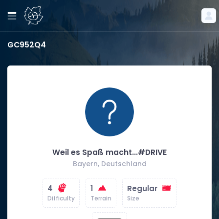
GC952Q4
Weil es Spaß macht...#DRIVE
Bayern, Deutschland
4
1
Regular
Difficulty
Terrain
Size