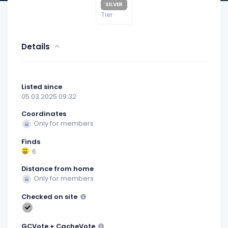
SILVER
Tier
Details
Listed since
05.03.2025 09:32
Coordinates
Only for members
Finds
6
Distance from home
Only for members
Checked on site
GCVote + CacheVote