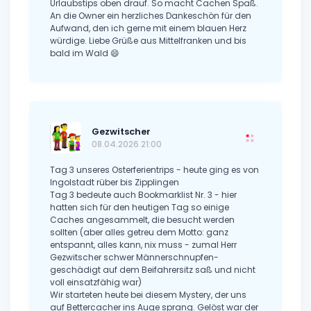
Urlaubstips oben drauf. So macht Cachen Spaß.
An die Owner ein herzliches Dankeschön für den
Aufwand, den ich gerne mit einem blauen Herz
würdige. Liebe Grüße aus Mittelfranken und bis
bald im Wald 😄
Gezwitscher
08.04.2026 21:00
Tag 3 unseres Osterferientrips - heute ging es von
Ingolstadt rüber bis Zipplingen
Tag 3 bedeute auch Bookmarklist Nr. 3 - hier
hatten sich für den heutigen Tag so einige
Caches angesammelt, die besucht werden
sollten (aber alles getreu dem Motto: ganz
entspannt, alles kann, nix muss - zumal Herr
Gezwitscher schwer Männerschnupfen-
geschädigt auf dem Beifahrersitz saß und nicht
voll einsatzfähig war)
Wir starteten heute bei diesem Mystery, der uns
auf Bettercacher ins Auge sprang. Gelöst war der