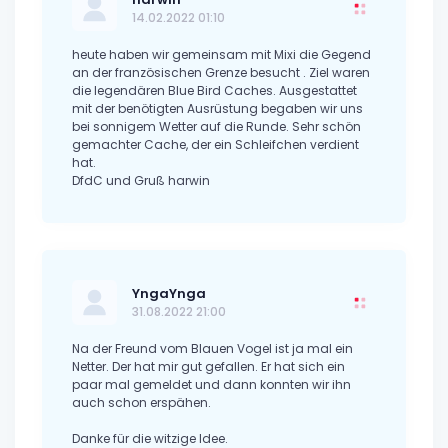
14.02.2022 01:10
heute haben wir gemeinsam mit Mixi die Gegend
an der französischen Grenze besucht . Ziel waren
die legendären Blue Bird Caches. Ausgestattet
mit der benötigten Ausrüstung begaben wir uns
bei sonnigem Wetter auf die Runde. Sehr schön
gemachter Cache, der ein Schleifchen verdient
hat.
DfdC und Gruß harwin
YngaYnga
31.08.2022 21:00
Na der Freund vom Blauen Vogel ist ja mal ein
Netter. Der hat mir gut gefallen. Er hat sich ein
paar mal gemeldet und dann konnten wir ihn
auch schon erspähen.
Danke für die witzige Idee.