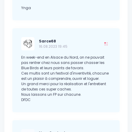
Ynga
Sarce68
16.08.2023 19:45
En week-end en Alsace du Nord, on ne pouvait
pas rentrer chez nous sans passer chasser les
Blue Birds et leurs points de favoris.
Ces multis sont un festival d'inventivité, chacune
est un plaisir à comprendre, ouvrir et loguer.
Un grand merci pour la réalisation et l'entretient
de toutes ces super caches.
Nous laissons un FP sur chacune.
DFDC