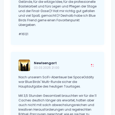
Gelände, für die witzige Idee, für die professionelle
Bastelarbeit und fürs Legen und Pflegen der Stage
und der Final-Dose🙂! Hat mir richtig gut gefallen
und viel Spaß gemacht🙂! Deshalb habe ich Blue
Birds Friend gerne einen Favoritenpunkt
übergeben.
#16121
NewIsengart
03.03.2025 21:00
Nach unserem SciFi-Abenteuer bei SpaceOddity
war Blue Birds' Multi-Runde sicher die
Hauptaufgabe des heutigen Tourtages.
Mit 3,5 Stunden Gesamtzeit brauchten wir für die 11
Caches deutlich länger als erwartet, hatten aber
auch nicht mit solch abwechslungsreichen und
kreativen Herausforderungen und regelrechten
Rätsel-Parcouren gerechnet, wie es sie hier zu