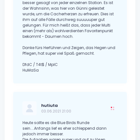
besser gesagt von jeder einzelnen Station. Es ist
der Wahnsinn, was hier von Günni geleistet
wurde, um die Cacherherzen zu erfreuen. Dies ist
ihm auf alle Fälle durchweg suuuuuper gut
gelungen. Für mich heißt das, dass jeder Multi
einen (mehr als) wohlverdienten Favoritenpunkt
bekommt - Daumen hoch.
Danke fürs Herführen und Zeigen, das Hegen und
Pflegen, hat super viel Spaß gemacht.
DfdC / T4t$ / MplC
HuMaSa
hutiuta
03.06.2021 21:00
Heute sollte es die Blue Birds Runde
sein....Anfangs lief es eher schleppend dann
jedoch immer besser.
Die Aufgaben waren super und gut zu lösen.