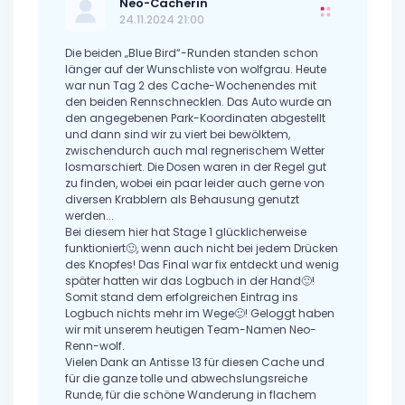
Neo-Cacherin
24.11.2024 21:00
Die beiden „Blue Bird“-Runden standen schon
länger auf der Wunschliste von wolfgrau. Heute
war nun Tag 2 des Cache-Wochenendes mit
den beiden Rennschnecklen. Das Auto wurde an
den angegebenen Park-Koordinaten abgestellt
und dann sind wir zu viert bei bewölktem,
zwischendurch auch mal regnerischem Wetter
losmarschiert. Die Dosen waren in der Regel gut
zu finden, wobei ein paar leider auch gerne von
diversen Krabblern als Behausung genutzt
werden...
Bei diesem hier hat Stage 1 glücklicherweise
funktioniert🙂, wenn auch nicht bei jedem Drücken
des Knopfes! Das Final war fix entdeckt und wenig
später hatten wir das Logbuch in der Hand🙂!
Somit stand dem erfolgreichen Eintrag ins
Logbuch nichts mehr im Wege🙂! Geloggt haben
wir mit unserem heutigen Team-Namen Neo-
Renn-wolf.
Vielen Dank an Antisse 13 für diesen Cache und
für die ganze tolle und abwechslungsreiche
Runde, für die schöne Wanderung in flachem