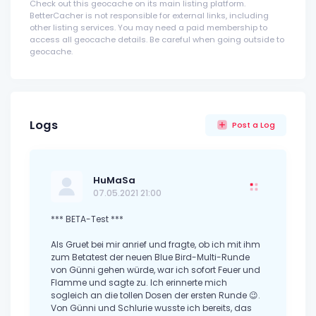
Check out this geocache on its main listing platform.
BetterCacher is not responsible for external links, including
other listing services. You may need a paid membership to
access all geocache details. Be careful when going outside to
geocache.
Logs
Post a Log
HuMaSa
07.05.2021 21:00
*** BETA-Test ***
Als Gruet bei mir anrief und fragte, ob ich mit ihm
zum Betatest der neuen Blue Bird-Multi-Runde
von Günni gehen würde, war ich sofort Feuer und
Flamme und sagte zu. Ich erinnerte mich
sogleich an die tollen Dosen der ersten Runde 😉.
Von Günni und Schlurie wusste ich bereits, das