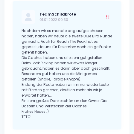
TeamSchildkröte
01.01.2022 00:30
Nachdem wir es monatelang aufgeschoben
haben, haben wir heute die zweite Blue Bird Runde
gemacht. Auch für Reach The Peak hat es
gepasst, da uns für Dezember noch einige Punkte
gefehlt haben.
Die Caches haben uns alle sehr gut gefallen.
Beim Lock Picking haben wir etwas länger
gebraucht, haben es dann aber doch geschafft.
Besonders gut haben uns die Minigames
gefallen (Snake, Farbige Knöpfe).
Entlang der Route haben wir immer wieder Leute
mit Pferden gesehen, deutlich mehr als wir je
erwartet hätten...
Ein sehr großes Dankeschön an den Owner fürs
Basteln und Verstecken der Caches.
Frohes Neues ;)
TFTC!