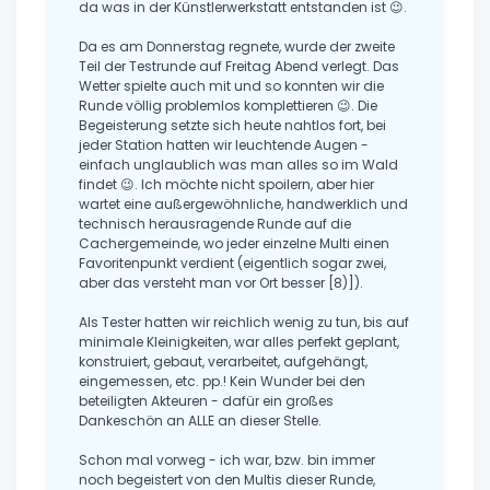
da was in der Künstlerwerkstatt entstanden ist 😉.
Da es am Donnerstag regnete, wurde der zweite
Teil der Testrunde auf Freitag Abend verlegt. Das
Wetter spielte auch mit und so konnten wir die
Runde völlig problemlos komplettieren 😉. Die
Begeisterung setzte sich heute nahtlos fort, bei
jeder Station hatten wir leuchtende Augen -
einfach unglaublich was man alles so im Wald
findet 😉. Ich möchte nicht spoilern, aber hier
wartet eine außergewöhnliche, handwerklich und
technisch herausragende Runde auf die
Cachergemeinde, wo jeder einzelne Multi einen
Favoritenpunkt verdient (eigentlich sogar zwei,
aber das versteht man vor Ort besser [8)]).
Als Tester hatten wir reichlich wenig zu tun, bis auf
minimale Kleinigkeiten, war alles perfekt geplant,
konstruiert, gebaut, verarbeitet, aufgehängt,
eingemessen, etc. pp.! Kein Wunder bei den
beteiligten Akteuren - dafür ein großes
Dankeschön an ALLE an dieser Stelle.
Schon mal vorweg - ich war, bzw. bin immer
noch begeistert von den Multis dieser Runde,