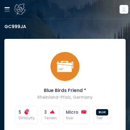
GC999JA
Blue Birds Friend *
Rheinland-Pfalz, Germany
5
3
Micro
BLUE
Difficulty
Terrain
Size
Tier