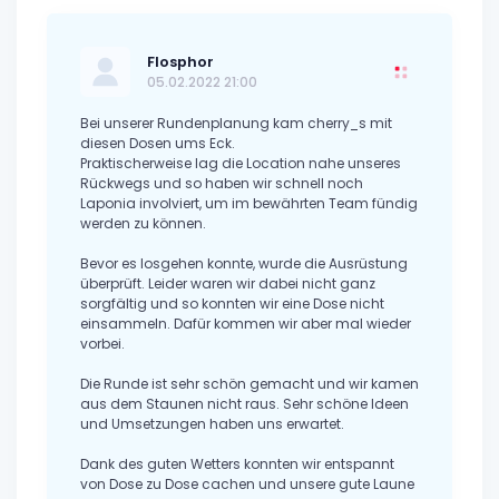
Flosphor
05.02.2022 21:00
Bei unserer Rundenplanung kam cherry_s mit
diesen Dosen ums Eck.
Praktischerweise lag die Location nahe unseres
Rückwegs und so haben wir schnell noch
Laponia involviert, um im bewährten Team fündig
werden zu können.
Bevor es losgehen konnte, wurde die Ausrüstung
überprüft. Leider waren wir dabei nicht ganz
sorgfältig und so konnten wir eine Dose nicht
einsammeln. Dafür kommen wir aber mal wieder
vorbei.
Die Runde ist sehr schön gemacht und wir kamen
aus dem Staunen nicht raus. Sehr schöne Ideen
und Umsetzungen haben uns erwartet.
Dank des guten Wetters konnten wir entspannt
von Dose zu Dose cachen und unsere gute Laune