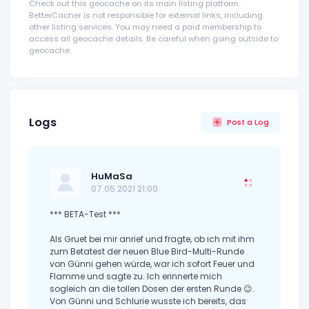
Check out this geocache on its main listing platform.
BetterCacher is not responsible for external links, including
other listing services. You may need a paid membership to
access all geocache details. Be careful when going outside to
geocache.
Logs
Post a Log
HuMaSa
07.05.2021 21:00
*** BETA-Test ***
Als Gruet bei mir anrief und fragte, ob ich mit ihm
zum Betatest der neuen Blue Bird-Multi-Runde
von Günni gehen würde, war ich sofort Feuer und
Flamme und sagte zu. Ich erinnerte mich
sogleich an die tollen Dosen der ersten Runde 😉.
Von Günni und Schlurie wusste ich bereits, das