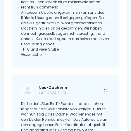
flott los - schließlich ist es mittlerweile schon
recht früh dämmerig.
An diesem Cache angekommen kam uns des
Rätsels Lösung schnell entgegen geflogen. Da ist
das 3D-gedruckte Teil wohl grobmotorischen
Cachern in die Hände gekommen. Wir haben
dennoch gerätselt, sogar mehrsprachig... , und
anschließend das Logbuch aus seiner massiven
Behausung geholt.
TFTC und viele Grüße
Gezwitscher
Neo-Cacherin
24.11.2024 21:00
Die beiden „Blue Bird“-Runden standen schon
länger auf der Wunschliste von wolfgrau. Heute
war nun Tag 2 des Cache-Wochenendes mit
den beiden Rennschnecklen. Das Auto wurde an
den angegebenen Park-Koordinaten abgestellt
und dann sind wir zu viert bei bewölktem,