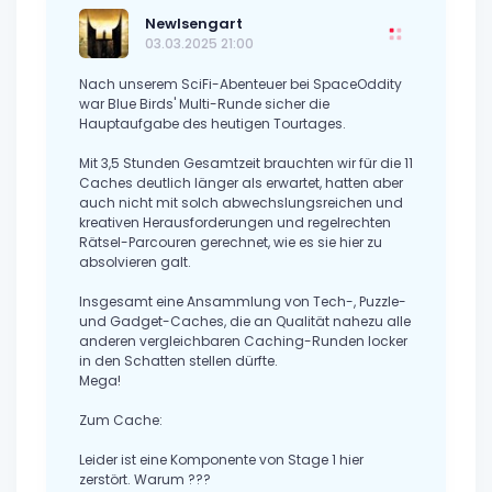
NewIsengart
03.03.2025 21:00
Nach unserem SciFi-Abenteuer bei SpaceOddity
war Blue Birds' Multi-Runde sicher die
Hauptaufgabe des heutigen Tourtages.
Mit 3,5 Stunden Gesamtzeit brauchten wir für die 11
Caches deutlich länger als erwartet, hatten aber
auch nicht mit solch abwechslungsreichen und
kreativen Herausforderungen und regelrechten
Rätsel-Parcouren gerechnet, wie es sie hier zu
absolvieren galt.
Insgesamt eine Ansammlung von Tech-, Puzzle-
und Gadget-Caches, die an Qualität nahezu alle
anderen vergleichbaren Caching-Runden locker
in den Schatten stellen dürfte.
Mega!
Zum Cache:
Leider ist eine Komponente von Stage 1 hier
zerstört. Warum ???