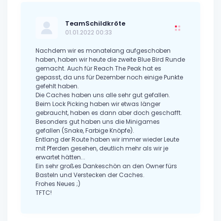
TeamSchildkröte
01.01.2022 00:33
Nachdem wir es monatelang aufgeschoben
haben, haben wir heute die zweite Blue Bird Runde
gemacht. Auch für Reach The Peak hat es
gepasst, da uns für Dezember noch einige Punkte
gefehlt haben.
Die Caches haben uns alle sehr gut gefallen.
Beim Lock Picking haben wir etwas länger
gebraucht, haben es dann aber doch geschafft.
Besonders gut haben uns die Minigames
gefallen (Snake, Farbige Knöpfe).
Entlang der Route haben wir immer wieder Leute
mit Pferden gesehen, deutlich mehr als wir je
erwartet hätten...
Ein sehr großes Dankeschön an den Owner fürs
Basteln und Verstecken der Caches.
Frohes Neues ;)
TFTC!