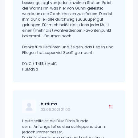
besser gesagt von jeder einzelnen Station. Es ist
der Wahnsinn, was hier von Günni geleistet
wurde, um die Cacherherzen zu erfreuen. Dies ist
ihm auf alle Fälle durchweg suuuuuper gut
gelungen. Für mich heißt das, dass jeder Multi
einen (mehr als) wohlverdienten Favoritenpunkt
bekommt - Daumen hoch.
Danke fürs Herführen und Zeigen, das Hegen und
Pflegen, hat super viel Spaß gemacht.
DfdC / T4t$ / MplC
HuMaSa
hutiuta
03.06.2021 21:00
Heute sollte es die Blue Birds Runde
sein....Anfangs lief es eher schleppend dann
jedoch immer besser.
Die Aufgaben waren super und gut zu lösen.