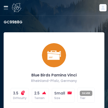
GC99B8G
Blue Birds Pamina Vinci
Rheinland-Pfalz, Germany
3.5
2.5
Small
SILVER
Difficulty
Terrain
Size
Tier