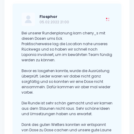
Flosphor
05.02.2022 21:00
Bei unserer Rundenplanung kam cherry_s mit
diesen Dosen ums Eck.
Praktischerweise lag die Location nahe unseres
Rückwegs und so haben wir schnell noch
Laponia involviert, um im bewährten Team fündig
werden zu können.
Bevor es losgehen konnte, wurde die Ausrüstung
überprüft. Leider waren wir dabei nicht ganz
sorgfältig und so konnten wir eine Dose nicht
einsammeln. Dafür kommen wir aber mal wieder
vorbei.
Die Runde ist sehr schön gemacht und wir kamen
aus dem Staunen nicht raus. Sehr schöne Ideen
und Umsetzungen haben uns erwartet.
Dank des guten Wetters konnten wir entspannt
von Dose zu Dose cachen und unsere gute Laune