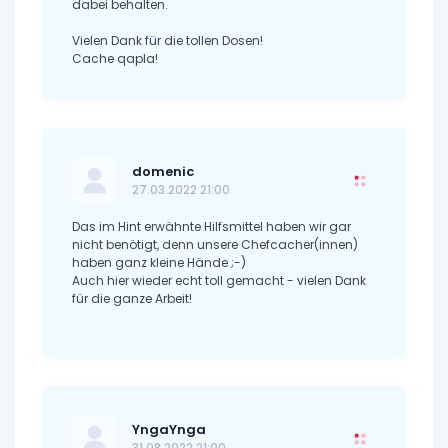
dabei behalten.
Vielen Dank für die tollen Dosen!
Cache qapla!
domenic
27.03.2022 21:00
Das im Hint erwähnte Hilfsmittel haben wir gar
nicht benötigt, denn unsere Chefcacher(innen)
haben ganz kleine Hände ;-)
Auch hier wieder echt toll gemacht - vielen Dank
für die ganze Arbeit!
YngaYnga
31.08.2022 21:00