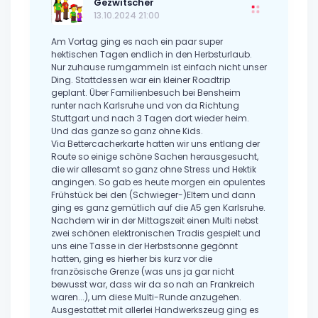
Gezwitscher
13.10.2024 21:00
Am Vortag ging es nach ein paar super
hektischen Tagen endlich in den Herbsturlaub.
Nur zuhause rumgammeln ist einfach nicht unser
Ding. Stattdessen war ein kleiner Roadtrip
geplant. Über Familienbesuch bei Bensheim
runter nach Karlsruhe und von da Richtung
Stuttgart und nach 3 Tagen dort wieder heim.
Und das ganze so ganz ohne Kids.
Via Bettercacherkarte hatten wir uns entlang der
Route so einige schöne Sachen herausgesucht,
die wir allesamt so ganz ohne Stress und Hektik
angingen. So gab es heute morgen ein opulentes
Frühstück bei den (Schwieger-)Eltern und dann
ging es ganz gemütlich auf die A5 gen Karlsruhe.
Nachdem wir in der Mittagszeit einen Multi nebst
zwei schönen elektronischen Tradis gespielt und
uns eine Tasse in der Herbstsonne gegönnt
hatten, ging es hierher bis kurz vor die
französische Grenze (was uns ja gar nicht
bewusst war, dass wir da so nah an Frankreich
waren...), um diese Multi-Runde anzugehen.
Ausgestattet mit allerlei Handwerkszeug ging es