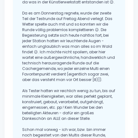
da was in der Künstlerwerkstatt entstanden ist 😉.
Da es am Donnerstag regnete, wurde der zweite
Teil der Testrunde auf Freitag Abend verlegt. Das
Wetter spielte auch mit und so konnten wir die
Runde völlig problemlos komplettieren 😉. Die
Begeisterung setzte sich heute nahtlos fort, bei
jeder Station hatten wir leuchtende Augen -
einfach unglaublich was man alles so im Wald
findet 😉. Ich möchte nicht spoilern, aber hier
wartet eine außergewöhnliche, handwerklich und
technisch herausragende Runde auf die
Cachergemeinde, wo jeder einzelne Multi einen
Favoritenpunkt verdient (eigentlich sogar zwei,
aber das versteht man vor Ort besser [8)]).
Als Tester hatten wir reichlich wenig zu tun, bis auf
minimale Kleinigkeiten, war alles perfekt geplant,
konstruiert, gebaut, verarbeitet, aufgehängt,
eingemessen, etc. pp.! Kein Wunder bei den
beteiligten Akteuren - dafür ein großes
Dankeschön an ALLE an dieser Stelle.
Schon mal vorweg - ich war, bzw. bin immer
noch begeistert von den Multis dieser Runde,