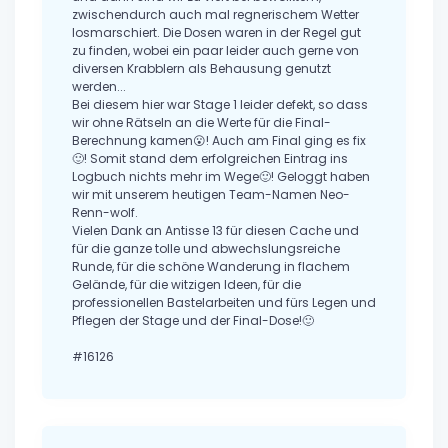
zwischendurch auch mal regnerischem Wetter
losmarschiert. Die Dosen waren in der Regel gut
zu finden, wobei ein paar leider auch gerne von
diversen Krabblern als Behausung genutzt
werden...
Bei diesem hier war Stage 1 leider defekt, so dass
wir ohne Rätseln an die Werte für die Final-
Berechnung kamen😮! Auch am Final ging es fix
🙂! Somit stand dem erfolgreichen Eintrag ins
Logbuch nichts mehr im Wege🙂! Geloggt haben
wir mit unserem heutigen Team-Namen Neo-
Renn-wolf.
Vielen Dank an Antisse 13 für diesen Cache und
für die ganze tolle und abwechslungsreiche
Runde, für die schöne Wanderung in flachem
Gelände, für die witzigen Ideen, für die
professionellen Bastelarbeiten und fürs Legen und
Pflegen der Stage und der Final-Dose!🙂
#16126