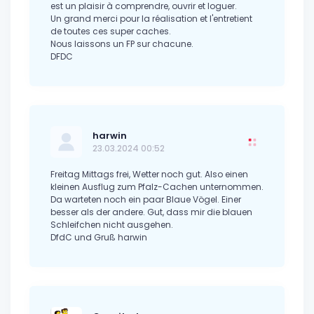
est un plaisir à comprendre, ouvrir et loguer.
Un grand merci pour la réalisation et l'entretient
de toutes ces super caches.
Nous laissons un FP sur chacune.
DFDC
harwin
23.03.2024 00:52
Freitag Mittags frei, Wetter noch gut. Also einen
kleinen Ausflug zum Pfalz-Cachen unternommen.
Da warteten noch ein paar Blaue Vögel. Einer
besser als der andere. Gut, dass mir die blauen
Schleifchen nicht ausgehen.
DfdC und Gruß harwin