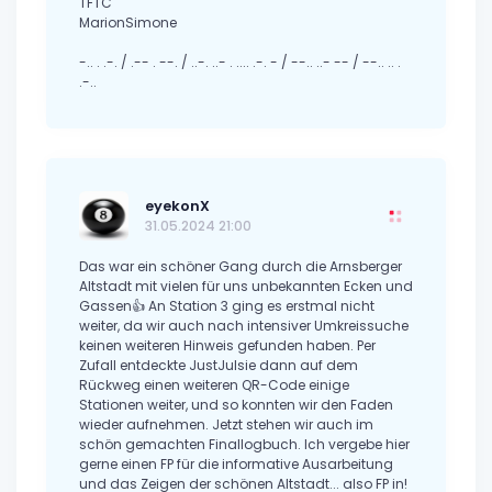
TFTC
MarionSimone
-.. . .-. / .-- . --. / ..-. ..- . .... .-. - / --.. ..- -- / --.. .. .
.-..
eyekonX
31.05.2024 21:00
Das war ein schöner Gang durch die Arnsberger
Altstadt mit vielen für uns unbekannten Ecken und
Gassen👍 An Station 3 ging es erstmal nicht
weiter, da wir auch nach intensiver Umkreissuche
keinen weiteren Hinweis gefunden haben. Per
Zufall entdeckte JustJulsie dann auf dem
Rückweg einen weiteren QR-Code einige
Stationen weiter, und so konnten wir den Faden
wieder aufnehmen. Jetzt stehen wir auch im
schön gemachten Finallogbuch. Ich vergebe hier
gerne einen FP für die informative Ausarbeitung
und das Zeigen der schönen Altstadt... also FP in!