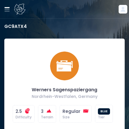
GC9ATX4
Werners Sagenspaziergang
Nordrhein-Westfalen, Germany
2.5
3
Regular
BLUE
Difficulty
Terrain
Size
Tier