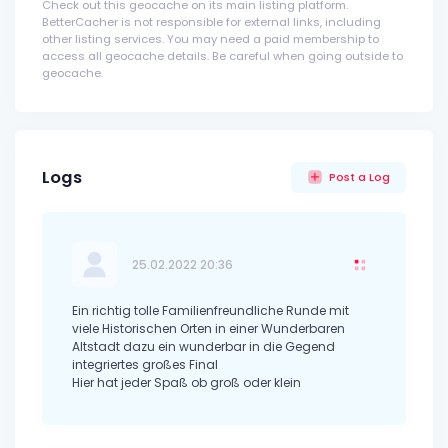
Check out this geocache on its main listing platform.
BetterCacher is not responsible for external links, including
other listing services. You may need a paid membership to
access all geocache details. Be careful when going outside to
geocache.
Logs
Post a Log
25.02.2022 20:36
Ein richtig tolle Familienfreundliche Runde mit
viele Historischen Orten in einer Wunderbaren
Altstadt dazu ein wunderbar in die Gegend
integriertes großes Final
Hier hat jeder Spaß ob groß oder klein