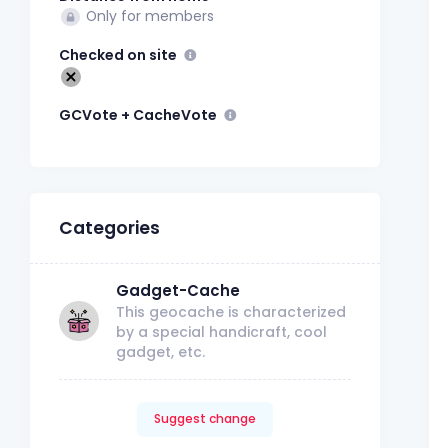
Only for members
Checked on site
GCVote + CacheVote
Categories
Gadget-Cache
This geocache is characterized
by a special handicraft, cool
gadget, etc.
Suggest change