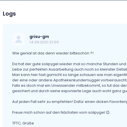
Logs
grisu-gm
14.09.2021 21:00
Wie genial ist das denn wieder bitteschön ?!
Da hat der gute solipygel wieder mal so manche Stunden und Ta
Liebe zur perfekten Ausarbeitung auch noch so kleinster Detail
Man kann hier fast garnicht so lange schauen wie man eigentl
der eine oder andere Apothekenkundemuggel vorbeirauscht
Falls es doch mal ein Unwissender mitbekommt, so tut das der
gesichert und durch seine exponierte Lage auch wohl ganz gut
Auf jeden Fall sehr zu empfehlen! Dafür einen dicken Favoriten
Freue mich schon auf den Nächsten vom solipygel 😉.
TFTC, Grüße