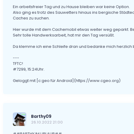
Ein arbeitsfreier Tag und zu Hause bleiben war keine Option.
Also ging es trotz des Sauwetters hinaus ins bergische Städt
Caches zu suchen.
Hier wurde mit dem Cachemobil etwas weiter weg geparkt. B
Sehr tolle Handwerksarbeit, hat mir den Tag versüßt.
Da klemme ich eine Schleife dran und bedanke mich herzlich 
---
TFTC!
#7299, 15:24Uhr.
Geloggt mit [c:geo für Android](https://www.cgeo.org)
Barthy09
26.10.2022 21:00
##BARTHY IM URLAUB##