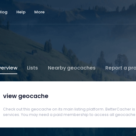
Blog
Help
More
erview
Lists
Nearby geocaches
Report a pr
view geocache
Check out this geocache on its main listing platform. BetterCacher is no
services. You may need a paid membership to access all geocache d