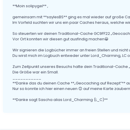
**Moin solipygel** ,
gemeinsam mit **saylesBS** ging es mal wieder auf große Ca
Im Vorfeld suchten wir uns ein paar Caches heraus, welche wi
So steuerten wir deinen Traditional-Cache GC9FF22 „Geocachi
Vor Ort konnten wir diesen gut ausfindig machen😀
Wir signieren die Logbücher immer an freien Stellen und nich
Du wirst mich im Logbuch entweder unter Lord_Charming, LC o
Zum Zeitpunkt unseres Besuchs hatte dein Traditional-Cache „G
Die Größe war ein Small.
___________
**Danke das du deinen Cache **„Geocaching auf Rezept“** aus
Nur so konnte ich hier einen neuen 😊 auf meine Karte zaubern
**Danke sagt Sascha alias Lord_Charming (L_C)**