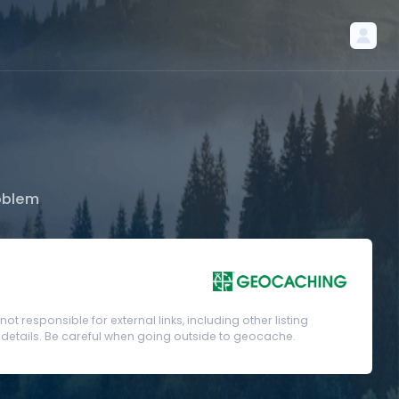
oblem
t responsible for external links, including other listing
etails. Be careful when going outside to geocache.