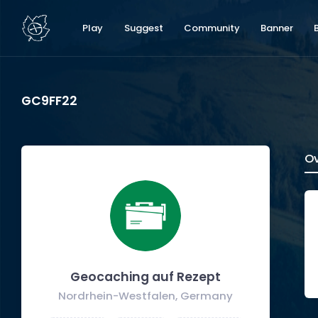
Play
Suggest
Community
Banner
GC9FF22
Ov
Geocaching auf Rezept
Nordrhein-Westfalen, Germany