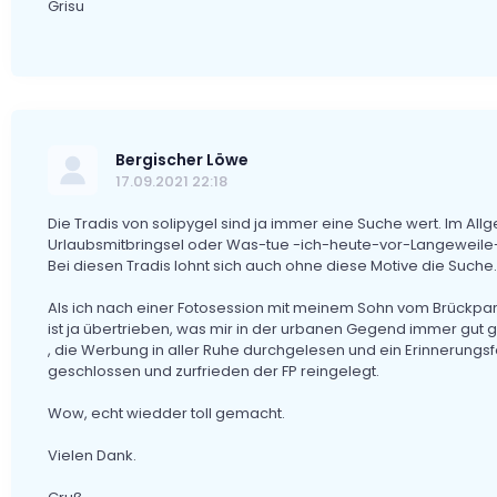
Grisu
Bergischer Löwe
17.09.2021 22:18
Die Tradis von solipygel sind ja immer eine Suche wert. Im All
Urlaubsmitbringsel oder Was-tue -ich-heute-vor-Langeweil
Bei diesen Tradis lohnt sich auch ohne diese Motive die Suche.
Als ich nach einer Fotosession mit meinem Sohn vom Brückpark 
ist ja übertrieben, was mir in der urbanen Gegend immer gut 
, die Werbung in aller Ruhe durchgelesen und ein Erinnerungs
geschlossen und zurfrieden der FP reingelegt.
Wow, echt wiedder toll gemacht.
Vielen Dank.