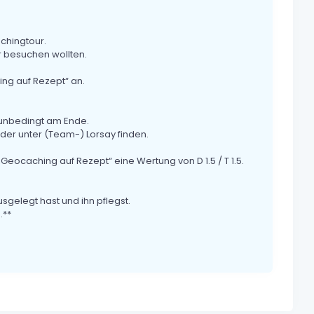
chingtour.
r besuchen wollten.
ng auf Rezept“ an.
t unbedingt am Ende.
der unter (Team-) Lorsay finden.
eocaching auf Rezept“ eine Wertung von D 1.5 / T 1.5.
gelegt hast und ihn pflegst.
.**