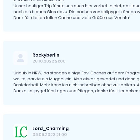
Unser heutiger Trip führte uns auch hier vorbei...eieiei, da staun
noch ein blaues Glas dazu. Die caches von solipygel können wir
Dank für diesen tollen Cache und viele Grüße aus Vechta!
Rockyberlin
28.10.2022 21:00
Urlaub in NRW, da standen einige Favi Caches auf dem Progra
wollte, parkte ein Muggel ein. Also etwas gewartet und dann g
Bastelarbeit. Mehr kann ich nicht schreiben ohne zu spoilern. 
Danke solipygel fürs Legen und Pflegen, danke fürs Herlocken 
Lord_Charming
06.05.2023 21:00