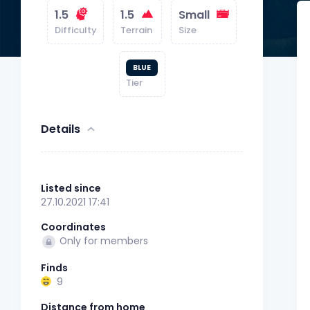
1.5
1.5
Small
Difficulty
Terrain
Size
BLUE
Tier
Details
Listed since
27.10.2021 17:41
Coordinates
Only for members
Finds
9
Distance from home