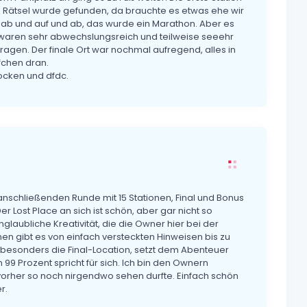
te Rätsel wurde gefunden, da brauchte es etwas ehe wir
 ab und auf und ab, das wurde ein Marathon. Aber es
nen waren sehr abwechslungsreich und teilweise seeehr
agen. Der finale Ort war nochmal aufregend, alles in
fchen dran.
ocken und dfdc.
 anschließenden Runde mit 15 Stationen, Final und Bonus
 Lost Place an sich ist schön, aber gar nicht so
laubliche Kreativität, die die Owner hier bei der
en gibt es von einfach versteckten Hinweisen bis zu
insbesonders die Final-Location, setzt dem Abenteuer
9 Prozent spricht für sich. Ich bin den Ownern
h vorher so noch nirgendwo sehen durfte. Einfach schön
r.