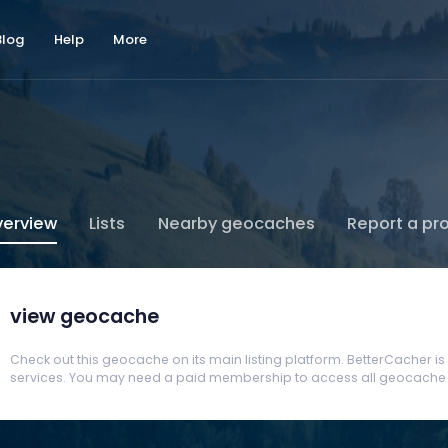
Blog
Help
More
erview
Lists
Nearby geocaches
Report a pr
view geocache
Check out this geocache on its main listing platform. BetterCacher is no
services. You may need a paid membership to access all geocache d