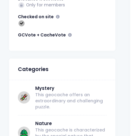
Only for members
Checked on site
GCVote + CacheVote
Categories
Mystery
This geocache offers an
extraordinary and challenging
puzzle.
Nature
This geocache is characterized
by the special nature that