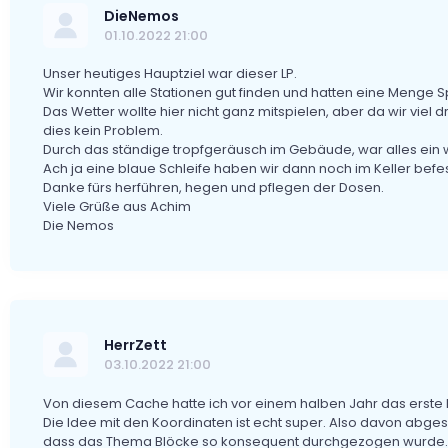
DieNemos
01.10.2022 21:00
Unser heutiges Hauptziel war dieser LP.
Wir konnten alle Stationen gut finden und hatten eine Menge S
Das Wetter wollte hier nicht ganz mitspielen, aber da wir viel 
dies kein Problem.
Durch das ständige tropfgeräusch im Gebäude, war alles ein w
Ach ja eine blaue Schleife haben wir dann noch im Keller befes
Danke fürs herführen, hegen und pflegen der Dosen.
Viele Grüße aus Achim
Die Nemos
HerrZett
03.10.2022 21:00
Von diesem Cache hatte ich vor einem halben Jahr das erste 
Die Idee mit den Koordinaten ist echt super. Also davon abge
dass das Thema Blöcke so konsequent durchgezogen wurde.