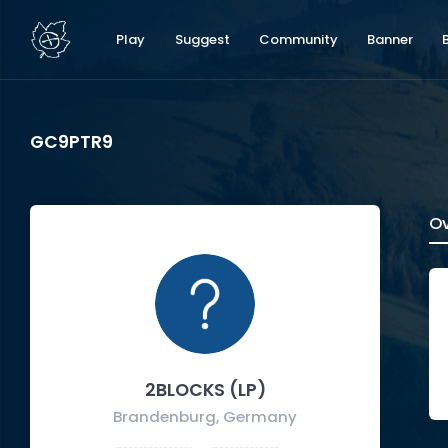
Play
Suggest
Community
Banner
GC9PTR9
Ov
2BLOCKS (LP)
Brandenburg, Germany