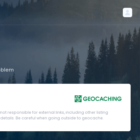
oblem
t responsible for external links, including other listing
etails. Be careful when going outside to geocache.