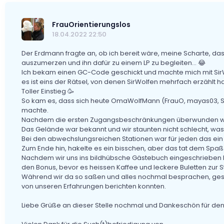
FrauOrientierungslos
18.04.2022 22:50
Der Erdmann fragte an, ob ich bereit wäre, meine Scharte, das
auszumerzen und ihn dafür zu einem LP zu begleiten… 😂
Ich bekam einen GC-Code geschickt und machte mich mit SirW
es ist eins der Rätsel, von denen SirWolfen mehrfach erzählt ha
Toller Einstieg 🥳
So kam es, dass sich heute OmaWolfMann (FrauO, mayas03, 
machte.
Nachdem die ersten Zugangsbeschränkungen überwunden ware
Das Gelände war bekannt und wir staunten nicht schlecht, was
Bei den abwechslungsreichen Stationen war für jeden das ein 
Zum Ende hin, hakelte es ein bisschen, aber das tat dem Spaß 
Nachdem wir uns ins bildhübsche Gästebuch eingeschrieben ha
den Bonus, bevor es heissen Kaffee und leckere Buletten zur 
Während wir da so saßen und alles nochmal besprachen, gesel
von unseren Erfahrungen berichten konnten.
Liebe Grüße an dieser Stelle nochmal und Dankeschön für d