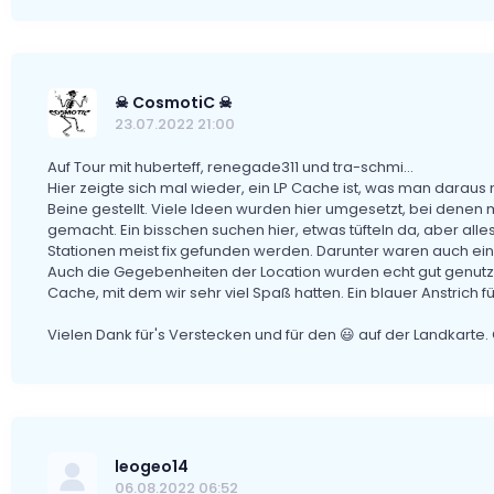
☠ CosmotiC ☠
23.07.2022 21:00
Auf Tour mit huberteff, renegade311 und tra-schmi...
Hier zeigte sich mal wieder, ein LP Cache ist, was man daraus 
Beine gestellt. Viele Ideen wurden hier umgesetzt, bei dene
gemacht. Ein bisschen suchen hier, etwas tüfteln da, aber alle
Stationen meist fix gefunden werden. Darunter waren auch ei
Auch die Gegebenheiten der Location wurden echt gut genutzt. 
Cache, mit dem wir sehr viel Spaß hatten. Ein blauer Anstrich für
Vielen Dank für's Verstecken und für den 😃 auf der Landkart
leogeo14
06.08.2022 06:52