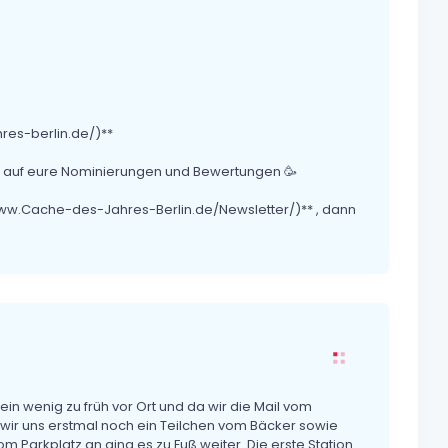
res-berlin.de/)**
t auf eure Nominierungen und Bewertungen 🥳
/www.Cache-des-Jahres-Berlin.de/Newsletter/)** , dann
n wenig zu früh vor Ort und da wir die Mail vom
 wir uns erstmal noch ein Teilchen vom Bäcker sowie
m Parkplatz an ging es zu Fuß weiter. Die erste Station