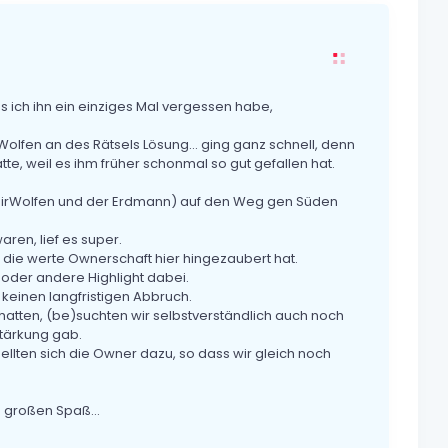
s ich ihn ein einziges Mal vergessen habe,
olfen an des Rätsels Lösung… ging ganz schnell, denn
tte, weil es ihm früher schonmal so gut gefallen hat.
SirWolfen und der Erdmann) auf den Weg gen Süden
n, lief es super.
 die werte Ownerschaft hier hingezaubert hat.
oder andere Highlight dabei.
keinen langfristigen Abbruch.
tten, (be)suchten wir selbstverständlich auch noch
Stärkung gab.
lten sich die Owner dazu, so dass wir gleich noch
en großen Spaß…