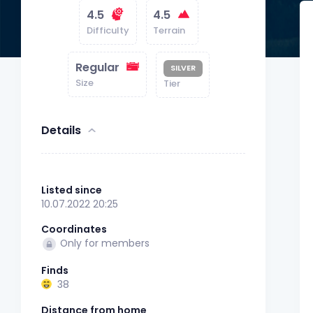
4.5
4.5
Difficulty
Terrain
Regular
SILVER
Size
Tier
Details
Listed since
10.07.2022 20:25
Coordinates
Only for members
Finds
38
Distance from home