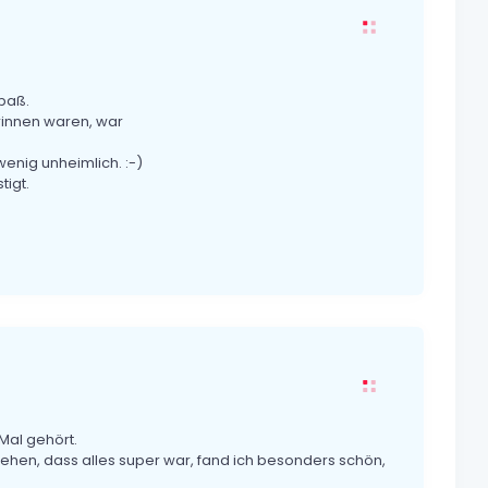
paß.
drinnen waren, war
enig unheimlich. :-)
tigt.
Mal gehört.
sehen, dass alles super war, fand ich besonders schön,