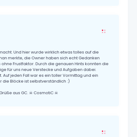
macht. Und hier wurde wirklich etwas tolles auf die
n man merkte, die Owner haben sich echt Gedanken
s ohne Frustfaktor. Durch die genauen Hints konnten die
nige für uns neue Verstecke und Aufgaben dabei.
Auf jeden Fall war es ein toller Vormittag und ein
 die Blöcke ist selbstverständlich :)
e. Grüße aus GC. ☠ CosmotiC ☠