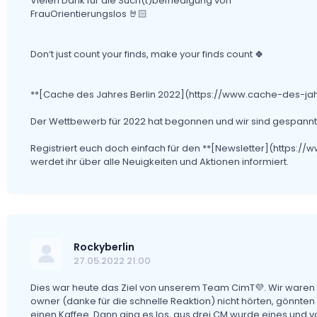
Vielen Dank für die Such(t)befriedigung von
FrauOrientierungslos 🤘🏻
Don‘t just count your finds, make your finds count 🍀
**[Cache des Jahres Berlin 2022](https://www.cache-des-jah
Der Wettbewerb für 2022 hat begonnen und wir sind gespann
Registriert euch doch einfach für den **[Newsletter](https:/
werdet ihr über alle Neuigkeiten und Aktionen informiert.
Rockyberlin
27.05.2022 21:00
Dies war heute das Ziel von unserem Team CimT💜. Wir waren ei
owner (danke für die schnelle Reaktion) nicht hörten, gönnten
einen Kaffee. Dann ging es los, aus drei CM wurde eines und vo