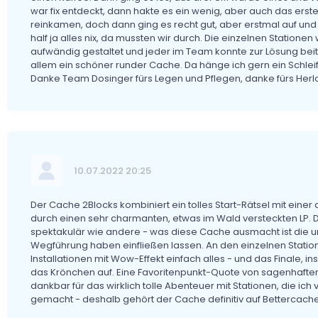
war fix entdeckt, dann hakte es ein wenig, aber auch das ers
reinkamen, doch dann ging es recht gut, aber erstmal auf und
half ja alles nix, da mussten wir durch. Die einzelnen Statio
aufwändig gestaltet und jeder im Team konnte zur Lösung beitr
allem ein schöner runder Cache. Da hänge ich gern ein Schlei
Danke Team Dosinger fürs Legen und Pflegen, danke fürs Herl
10.07.2022 20:25
Der Cache 2Blocks kombiniert ein tolles Start-Rätsel mit einer
durch einen sehr charmanten, etwas im Wald versteckten LP. Der
spektakulär wie andere - was diese Cache ausmacht ist die ung
Wegführung haben einfließen lassen. An den einzelnen Station
Installationen mit Wow-Effekt einfach alles - und das Finale, 
das Krönchen auf. Eine Favoritenpunkt-Quote von sagenhaften 9
dankbar für das wirklich tolle Abenteuer mit Stationen, die ic
gemacht - deshalb gehört der Cache definitiv auf Bettercache