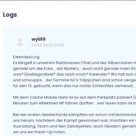
Logs
wyli69
13.04.2023 21:00
Extended Log
Es klingelt in unserem Rambassen Chat und der Silberrücken me
gerade um die Ecke... ein Mystery... auch nicht gerade mein Di
was? Einstiegsrätsel? das auch noch? Kalender? Wo hat sich den 
und schwupps... die Termine für's Treppchen sind schon verg
für den 13. gebucht, wenn das nur nichts Schlechtes verheisst...
Mit dem Cache Mobile dann brav auf dem Parkplatz parkiert 
Minuten zum effektiven NP fahren durften... wer lesen kann ist im 
Bei der ersten Geisterhürde kämpften wir schon mit technische
uns herum, nachdem der Kampf gewonnen war, machten wir uns
Ausrüstung, Team und den Zielobjekten, auch Geistern genannt
wir uns ein Fresh-Up holen...