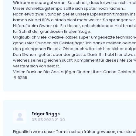
Wir kamen supergut voran. So schnell, dass teilweise nicht mal 
Unser Schnellzugstempo sollte sich später noch rächen…
Nach etwa zwei Stunden geriet unsere Expressfahrt massiv ins 
kamen wir bei 80% einfach nicht mehr weiter. So sprangen wir
Hilferuf beim Owner ab. Ein kleiner, entscheidender Hint bracht
für Schritt der grandiosen finalen Stage.
Unglaublich viele kreative Rätsel, super umgesetzte technisch
genau vier Stunden als Geisterjäger. Ich danke meinen beiden 
den gelungenen Einsatz. Ohne euch wäre ich hier sicher auf
Den Ownern gehört aber der grösste Dank. Ihr habt hier etwas u
welches seinesgleichen sucht. Kompliment für dieses Meisterwer
versteht sich von selbst.
Vielen Dank an Die Geisterjäger für den Über-Cache Geisterjäge
# 6255
Edgar Briggs
05.05.2023 21:00
Eigentlich wäre unser Termin schon früher gewesen, musste