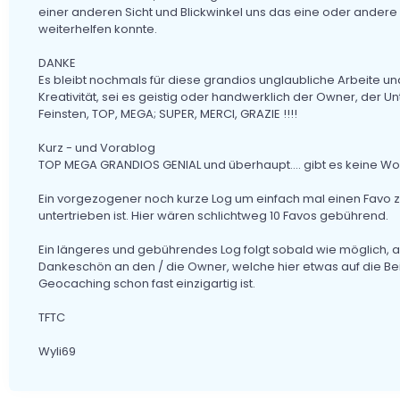
einer anderen Sicht und Blickwinkel uns das eine oder ander
weiterhelfen konnte.
DANKE
Es bleibt nochmals für diese grandios unglaubliche Arbeite und
Kreativität, sei es geistig oder handwerklich der Owner, der 
Feinsten, TOP, MEGA; SUPER, MERCI, GRAZIE !!!!
Kurz - und Vorablog
TOP MEGA GRANDIOS GENIAL und überhaupt.... gibt es keine Worte
Ein vorgezogener noch kurze Log um einfach mal einen Favo zu
untertrieben ist. Hier wären schlichtweg 10 Favos gebührend.
Ein längeres und gebührendes Log folgt sobald wie möglich, a
Dankeschön an den / die Owner, welche hier etwas auf die B
Geocaching schon fast einzigartig ist.
TFTC
Wyli69