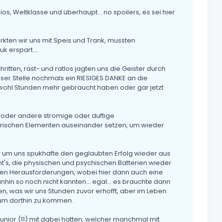
, Weltklasse und überhaupt... no spoilers, es sei hier
rkten wir uns mit Speis und Trank, mussten
k erspart....
tten, rast- und ratlos jagten uns die Geister durch
eser Stelle nochmals ein RIESIGES DANKE an die
ohl Stunden mehr gebraucht haben oder gar jetzt
e oder andere stromige oder duftige
rischen Elementen auseinander setzen, um wieder
... um uns spukhafte den geglaubten Erfolg wieder aus
ht's, die physischen und psychischen Batterien wieder
chen Herausforderungen, wobei hier dann auch eine
in so noch nicht kannten... egal... es brauchte dann
en, was wir uns Stunden zuvor erhofft, aber im Leben
, um dorthin zu kommen.
unior (11) mit dabei hatten, welcher manchmal mit