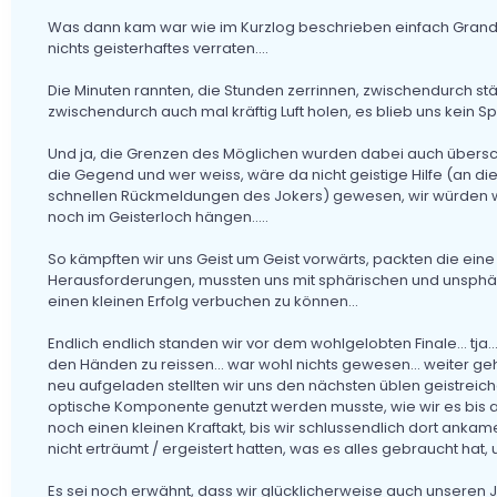
Was dann kam war wie im Kurzlog beschrieben einfach Grandios
nichts geisterhaftes verraten....
Die Minuten rannten, die Stunden zerrinnen, zwischendurch stä
zwischendurch auch mal kräftig Luft holen, es blieb uns kein Spu
Und ja, die Grenzen des Möglichen wurden dabei auch überschri
die Gegend und wer weiss, wäre da nicht geistige Hilfe (an di
schnellen Rückmeldungen des Jokers) gewesen, wir würden w
noch im Geisterloch hängen.....
So kämpften wir uns Geist um Geist vorwärts, packten die ein
Herausforderungen, mussten uns mit sphärischen und unsphä
einen kleinen Erfolg verbuchen zu können...
Endlich endlich standen wir vor dem wohlgelobten Finale... tja
den Händen zu reissen... war wohl nichts gewesen... weiter ge
neu aufgeladen stellten wir uns den nächsten üblen geistrei
optische Komponente genutzt werden musste, wie wir es bis anh
noch einen kleinen Kraftakt, bis wir schlussendlich dort ankam
nicht erträumt / ergeistert hatten, was es alles gebraucht hat
Es sei noch erwähnt, dass wir glücklicherweise auch unseren J