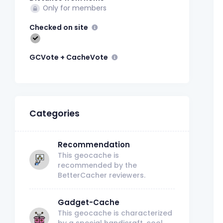
Only for members
Checked on site
GCVote + CacheVote
Categories
Recommendation
This geocache is
recommended by the
BetterCacher reviewers.
Gadget-Cache
This geocache is characterized
by a special handicraft, cool