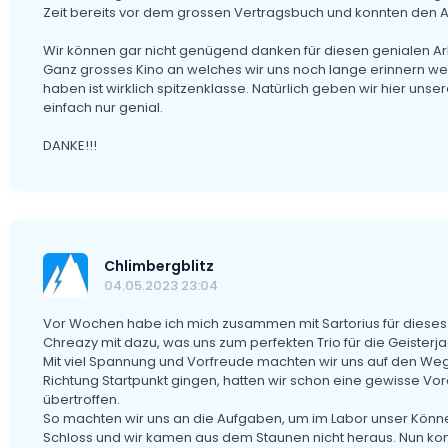
Zeit bereits vor dem grossen Vertragsbuch und konnten den A
Wir können gar nicht genügend danken für diesen genialen Arb
Ganz grosses Kino an welches wir uns noch lange erinnern wer
haben ist wirklich spitzenklasse. Natürlich geben wir hier un
einfach nur genial.
DANKE!!!
Chlimbergblitz
04.05.2023 23:04
Vor Wochen habe ich mich zusammen mit Sartorius für dieses
Chreazy mit dazu, was uns zum perfekten Trio für die Geisterja
Mit viel Spannung und Vorfreude machten wir uns auf den Weg 
Richtung Startpunkt gingen, hatten wir schon eine gewisse V
übertroffen.
So machten wir uns an die Aufgaben, um im Labor unser Können
Schloss und wir kamen aus dem Staunen nicht heraus. Nun konn