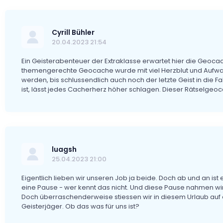
Cyrill Bühler
20.04.2023 21:54
Ein Geisterabenteuer der Extraklasse erwartet hier die Geoca
themengerechte Geocache wurde mit viel Herzblut und Aufwan
werden, bis schlussendlich auch noch der letzte Geist in die Fa
ist, lässt jedes Cacherherz höher schlagen. Dieser Rätselgeoc
luagsh
25.04.2023 21:00
Eigentlich lieben wir unseren Job ja beide. Doch ab und an i
eine Pause - wer kennt das nicht. Und diese Pause nahmen wi
Doch überraschenderweise stiessen wir in diesem Urlaub auf ei
Geisterjäger. Ob das was für uns ist?