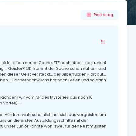
Post a Log
ldet einen neuen Cache, FTF noch offen... na ja, nicht
ng.... Geister? OK, kommt der Sache schon näher... und
dieser Geist versteckt... der Silberrücken klärt auf...
eben... Cachernachwuchs hat noch Ferien und so dann
(nachdem wir vom NP des Mysteries aus noch 10
Vorteil)....
n Hürden.. wahrscheinlich hat sich das vergeistert um
 an die ersten Ausbildungsschritte mit der
, unser Junior kannte wohl zwei, für den Rest mussten