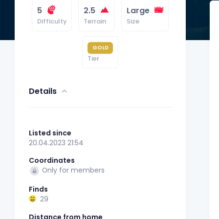
5
2.5
Large
Difficulty
Terrain
Size
GOLD
Tier
Details
Listed since
20.04.2023 21:54
Coordinates
Only for members
Finds
29
Distance from home