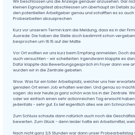
Wir beschlossen uns die Anzeige genauer anzusehen. Gar nic
kleinen Eignungstest abschliessen um überhaupt an Details zu 
den potentiellen Arbeitgeber genau und schafften es so auch 
Probearbeiten abzusprechen.
Kurz vor unserem Termin kam die Meldung, dass es in der Firm
Ausrede. Die haben die Stelle doch bestimmt schon vergeben.
besprochen um 16:15 auf der Matte.
Vor Ort wollten wir uns kurz beim Empfang anmelden. Doch das
auch versuchten - wir scheiterten. Irgendwann klappte es dan
Dafür klappte das Bewerbungsgespräch im Foyer dann wie am
wurden wir in die Zentrale gebeten.
Wow. Was für ein toller Arbeitsplatz, welcher uns hier erwartet
genialen Ort einen Job erhalten werden. Und genau so machten
sagen: da war heute ja ganz schön was los in der Zentrale. Wi
oder wir einfach einen sehr actionreichen Tag erwischt haben
jedenfalls - sehr gut. Es lief eigentlich alles wie am Schnürchen
Zum Schluss schaute dann natürlich auch noch die Geschäftsl
bewerten. Zum Glück - denn leider hatte ein Arbeitsmittel, wel
Nach nicht ganz 3,5 Stunden war dann unser Probearbeitstag (