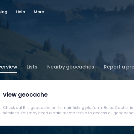
Blog
Help
More
erview
Lists
Nearby geocaches
Report a pr
view geocache
Check out this geocache on its main listing platform. BetterCacher is no
services. You may need a paid membership to access all geocache d