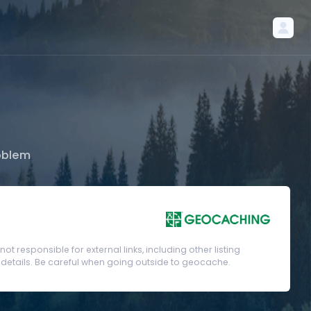
oblem
t responsible for external links, including other listing
etails. Be careful when going outside to geocache.