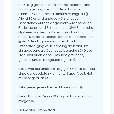
Ein 6-tägiger Urlaub am Timmendorfer Strand
und Umgebung steht auf dem Plan von
Lamm1964 und meiner Urlaubsfreudigkeit 💃🕺
Allerlei ECAs und anderes Nützliches zum
Geocachen wurden eingepackt 🎣🛠 aber auch
Badesachen und Sonnencreme 🏖🤭 Zahlreiche
Mysteries wurden im Vorfeld gelöst und
hochfavorisierte Caches kamen auf unsere Liste
🤗 Am 5.ten Tag unseres tollen Urlaubs in
Ostholstein, ging es in Richtung Neustadt um
einige besondere Caches zu besuchen 😊 Dieser
Tradi war auch dabei. Gesucht, gefunden,
geöffnet und das Logbuch signiert 🙂
Dieser war auf unserer 6-tägigen Ostholstein Tour
eines der absoluten Highlights. Super Arbeit. Hat
mir sehr gefallen 🥰
Sehr gerne gebe ich einen blauen Punkt 🔵
Vielen Dank an Dennis79 Catynet fürs legen und
pflegen 👍
Grüße aus Birkenwerder