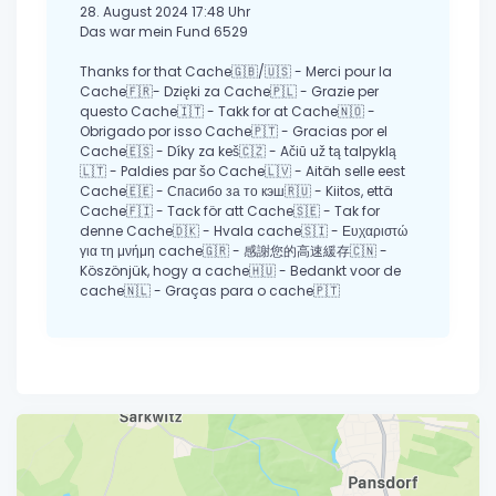
28. August 2024 17:48 Uhr
Das war mein Fund 6529
Thanks for that Cache🇬🇧/🇺🇸 - Merci pour la
Cache🇫🇷- Dzięki za Cache🇵🇱 - Grazie per
questo Cache🇮🇹 - Takk for at Cache🇳🇴 -
Obrigado por isso Cache🇵🇹 - Gracias por el
Cache🇪🇸 - Díky za keš🇨🇿 - Ačiū už tą talpyklą
🇱🇹 - Paldies par šo Cache🇱🇻 - Aitäh selle eest
Cache🇪🇪 - Спасибо за то кэш🇷🇺 - Kiitos, että
Cache🇫🇮 - Tack för att Cache🇸🇪 - Tak for
denne Cache🇩🇰 - Hvala cache🇸🇮 - Ευχαριστώ
για τη μνήμη cache🇬🇷 - 感謝您的高速緩存🇨🇳 -
Köszönjük, hogy a cache🇭🇺 - Bedankt voor de
cache🇳🇱 - Graças para o cache🇵🇹