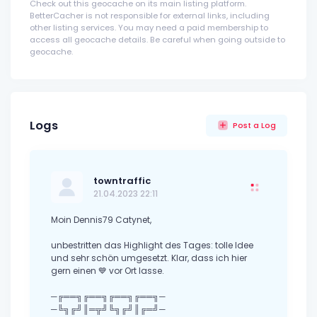
Check out this geocache on its main listing platform.
BetterCacher is not responsible for external links, including
other listing services. You may need a paid membership to
access all geocache details. Be careful when going outside to
geocache.
Logs
Post a Log
towntraffic
21.04.2023 22:11
Moin Dennis79 Catynet,
unbestritten das Highlight des Tages: tolle Idee
und sehr schön umgesetzt. Klar, dass ich hier
gern einen 💙 vor Ort lasse.
─╔══╗╔══╗╔══╗╔══╗─
─╚╗╔╝║═╦╝╚╗╔╝║╔═╝─