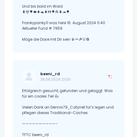
Und bis bald im Wald
🌲🦌🌳🐗🌲🐢🌲👫🌳🦧🌲🦔🌳
Frankypanky11 was here 16. August 2024 11:40
Aktueller Fund # 7959
Möge die Dose mit Dir sein 🥫🔦🔎💡🧲
beeni_rd
28.08.2024 21:00
Erfolgreich gesucht, gefunden und geloggt. Was
für ein cooles Teil 👍
Vielen Dank an Dennis79_Catynet für‘s legen und
pflegen dieses Traditional-Caches.
——————————-
TFTC beeni_rd