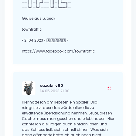
──║║─║╔╝──║║─║╚═╗─
──╚╝─╚╝───╚╝─╚══╝─
Grüße aus Lübeck
towntraffic
• 21.04.2023 • 2️⃣5️⃣0️⃣0️⃣7️⃣ •
https://www.facebook.com/towntraffic
suzukirv90
14.05.2023 21:00
Hier hätte ich am liebsten ein Spoiler-Bild
reingesetzt aber das würde allen die zu
erwartende Überraschung nehmen. Leute, diesen
Cache muss man gesehen und erlebt haben. Hier
konnte ich die Fragen auch einfach lösen und
das Schloss ließ sich schnell öffnen. Was sich
dann offenbarte hatte ich auch noch nicht