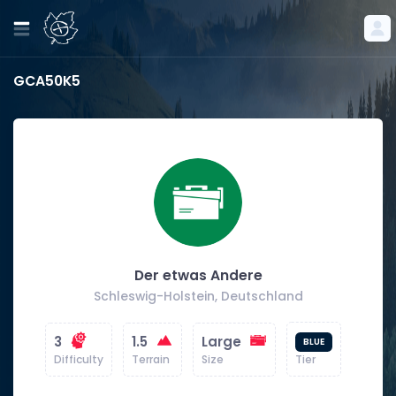
GCA50K5
Der etwas Andere
Schleswig-Holstein, Deutschland
3
1.5
Large
BLUE
Difficulty
Terrain
Size
Tier