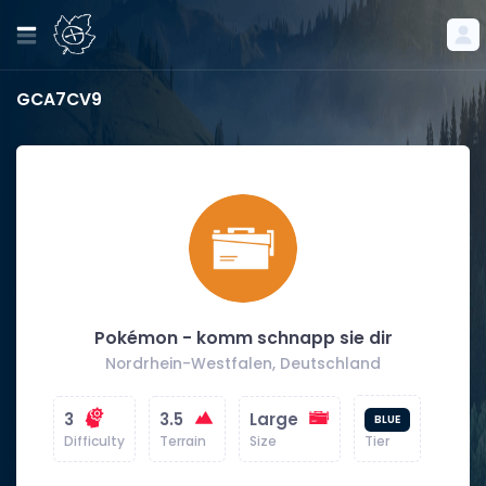
GCA7CV9
Pokémon - komm schnapp sie dir
Nordrhein-Westfalen, Deutschland
3
3.5
Large
BLUE
Difficulty
Terrain
Size
Tier