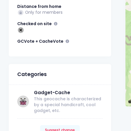
Distance from home
Only for members
Checked on site
GCVote + CacheVote
Categories
Gadget-Cache
This geocache is characterized
by a special handicraft, cool
gadget, etc.
Suggest change