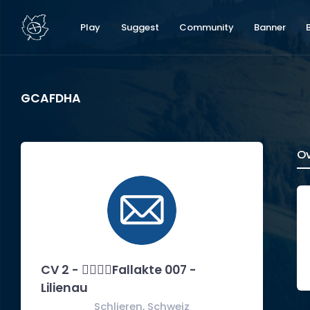
Play
Suggest
Community
Banner
GCAFDHA
Ov
CV 2 - 🕵️‍♀️👮‍♂️Fallakte 007 -
Lilienau
Schlieren, Schweiz