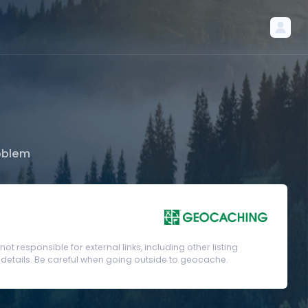
oblem
t responsible for external links, including other listing
etails. Be careful when going outside to geocache.