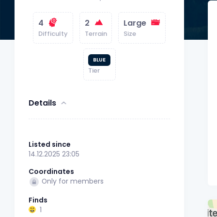
4
2
Large
Difficulty
Terrain
Size
BLUE
Tier
Details
Listed since
14.12.2025 23:05
Coordinates
Only for members
Finds
1