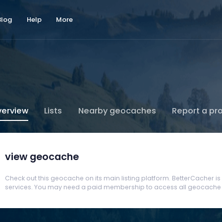
Blog
Help
More
erview
Lists
Nearby geocaches
Report a pr
view geocache
Check out this geocache on its main listing platform. BetterCacher is no
services. You may need a paid membership to access all geocache d