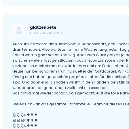
glatzenpeter
05.03.2024 21:00
Auch uns erreichte die Kunde vom Millionenschatz, den Jockel 
dran teilhaben. Also warteten wir eine Woche lang jeden Tag ge
Rätsel waren ganz schön knackig. Aber zum Glück gab es ja 
zwischen vielem lustigen Blödsinn auch Tipps zum Lösen der R
letztendlich auch stimmten, würde man erst am Ende sehen. Aber
Heute nun bei schönem Frühlingswetter der Outdoorteil. Wir ka
fündig und haben ganz schön gegrübelt, aber für die richtige
Tipp. Und dann endlich hatten wir ihn in den Händen, den Millio
wieder arbeiten gehen, naja vielleicht ein bisschen.
Das hat ja mal wieder richtig Spaß gemacht, erst die tolle 
Vielen Dank an das gesamte Stammzelle-Team für dieses Erleb
😃😃😃◽🌳🌳🌳
😃😃😃◽🌳🌲🌳
😃😃😃◽🌳🌳🌳