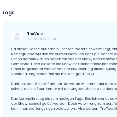
Logs
TheVole
24.02.2024 21:00
Da dieser Cache außerhalb unserer Radarreichweite liegt, entg
Rätselgruppe wurden wir aufmerksam und das Spiel konnte b
Schon damals war ich begeistert von der Show, dachte sowas 
Gemeinde. Hatte die Idee die Show als Cache nachzumachen, 
Umso begeisterter war ich von der Inszenierung dieser Auflage
Verstand umgesetzt. Das hat mir sehr gefallen 👍
Dank unseres Rätsel-Partners Lue waren wir immer auf dem 
schnell auf die Spur. Immer mit der Ungewissheit ob sie denn 
Das Adrenalin stieg bis zum heutigen Tage. Endlich war es so w
der Show, schnell gelöst werden. Doch Verwirrung kam auf... W
kann man die Jungs noch belatschern. Also auf zum Treffpunkt.