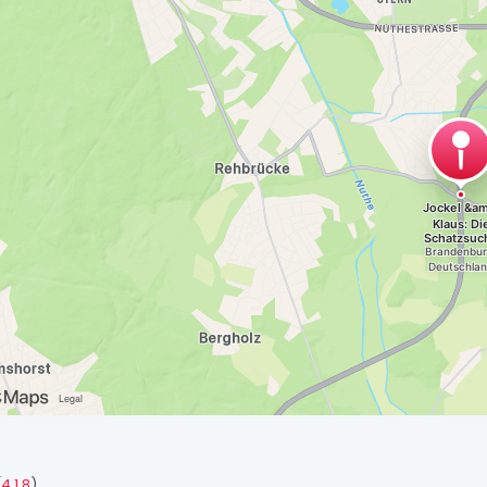
(
4.1.8
)