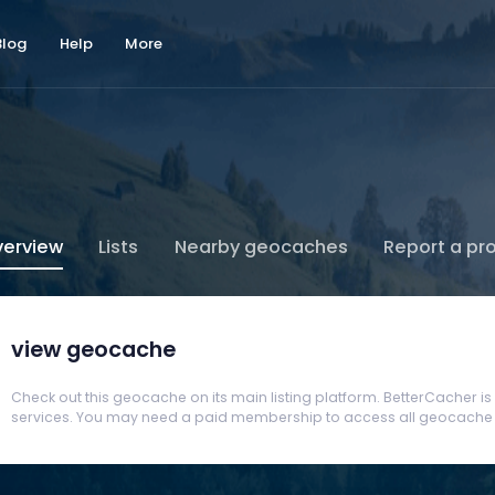
Blog
Help
More
erview
Lists
Nearby geocaches
Report a pr
view geocache
Check out this geocache on its main listing platform. BetterCacher is no
services. You may need a paid membership to access all geocache d