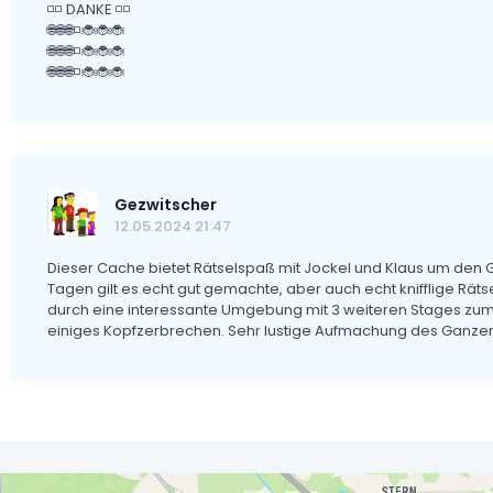
◽◽ DANKE ◽◽
🌐🌐🌐◽🐞🐞🐞
🌐🌐🌐◽🐞🐞🐞
🌐🌐🌐◽🐞🐞🐞
Gezwitscher
12.05.2024 21:47
Dieser Cache bietet Rätselspaß mit Jockel und Klaus um den 
Tagen gilt es echt gut gemachte, aber auch echt knifflige Räts
durch eine interessante Umgebung mit 3 weiteren Stages zum
einiges Kopfzerbrechen. Sehr lustige Aufmachung des Ganze