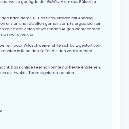
licherweise genügde der GcWitz A um das Rätsel zu
der Jagd nach dem STF. Das Snowerteam mit Anhang
sen uns an und rätselten gemeinsam. Es ergab sich ein
nnten keine der vielen anwesenden Augen wahrnehmen.
un war alles klar.
ber ein paar Wildschweine fühlte sich kurz gestört von
 konnten in Ruhe den Koffer mit den verbliebenen
macht. Das richtige Feeling konnte nur heute entstehen,
 noch als zweites Team signieren konnten.
e.