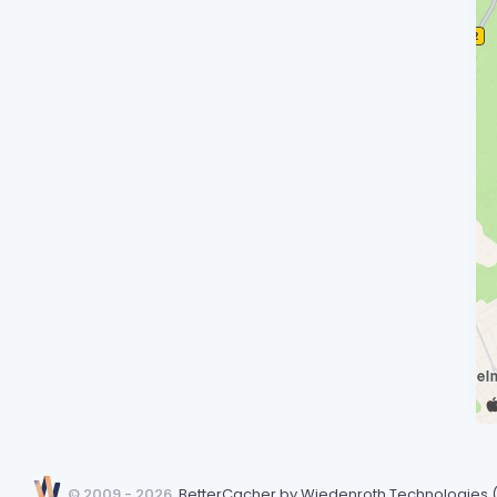
©
2009 -
2026
BetterCacher by
Wiedenroth Technologies