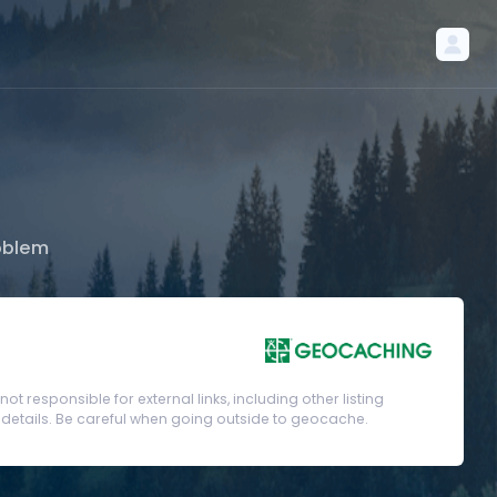
oblem
t responsible for external links, including other listing
etails. Be careful when going outside to geocache.