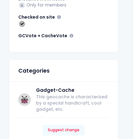
Only for members
Checked on site
GCVote + CacheVote
Categories
Gadget-Cache
This geocache is characterized
by a special handicraft, cool
gadget, etc.
Suggest change