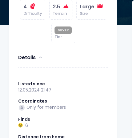
4
2.5
Large
Difficulty
Terrain
Size
SILVER
Tier
Details
Listed since
12.05.2024 21:47
Coordinates
Only for members
Finds
6
Distance from home