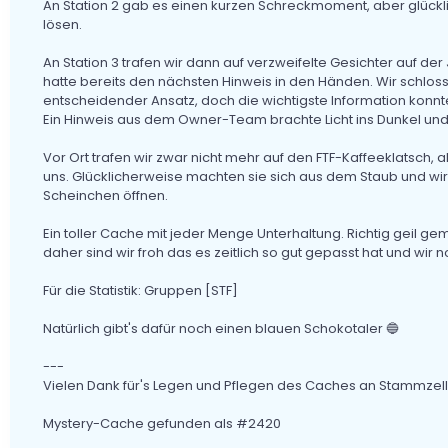
An Station 2 gab es einen kurzen Schreckmoment, aber glück
lösen.
An Station 3 trafen wir dann auf verzweifelte Gesichter auf 
hatte bereits den nächsten Hinweis in den Händen. Wir schlos
entscheidender Ansatz, doch die wichtigste Information ko
Ein Hinweis aus dem Owner-Team brachte Licht ins Dunkel und n
Vor Ort trafen wir zwar nicht mehr auf den FTF-Kaffeeklatsch, a
uns. Glücklicherweise machten sie sich aus dem Staub und wir
Scheinchen öffnen.
Ein toller Cache mit jeder Menge Unterhaltung. Richtig geil ge
daher sind wir froh das es zeitlich so gut gepasst hat und wir
Für die Statistik: Gruppen [STF]
Natürlich gibt's dafür noch einen blauen Schokotaler 🔵
---
Vielen Dank für's Legen und Pflegen des Caches an Stammzell
Mystery-Cache gefunden als #2420