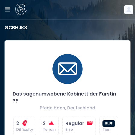
GCBHJK3
Das sagenumwobene Kabinett der Fürstin
??
Pfedelbach, Deutschland
2
2
Regular
BLUE
Difficulty
Terrain
Size
Tier