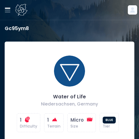
Gc95ym8
Water of Life
Niedersachsen, Germany
1
1
Micro
BLUE
Difficulty
Terrain
Size
Tier