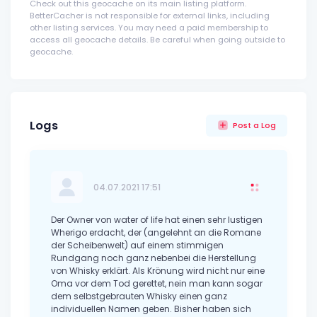
Check out this geocache on its main listing platform.
BetterCacher is not responsible for external links, including
other listing services. You may need a paid membership to
access all geocache details. Be careful when going outside to
geocache.
Logs
Post a Log
04.07.2021 17:51
Der Owner von water of life hat einen sehr lustigen
Wherigo erdacht, der (angelehnt an die Romane
der Scheibenwelt) auf einem stimmigen
Rundgang noch ganz nebenbei die Herstellung
von Whisky erklärt. Als Krönung wird nicht nur eine
Oma vor dem Tod gerettet, nein man kann sogar
dem selbstgebrauten Whisky einen ganz
individuellen Namen geben. Bisher haben sich