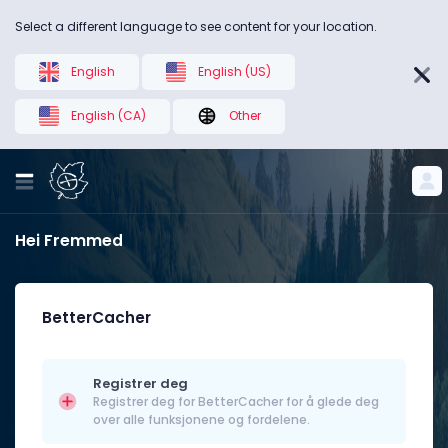
Select a different language to see content for your location.
English
English (US)
English (CA)
Other
Hei Fremmed
BetterCacher
Registrer deg
Registrer deg for BetterCacher for å glede deg
over alle funksjonene og fordelene.