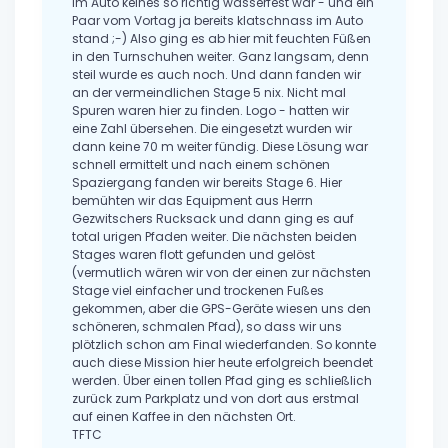
im Auto keines so richtig wasserfest war - und ein
Paar vom Vortag ja bereits klatschnass im Auto
stand ;-) Also ging es ab hier mit feuchten Füßen
in den Turnschuhen weiter. Ganz langsam, denn
steil wurde es auch noch. Und dann fanden wir
an der vermeindlichen Stage 5 nix. Nicht mal
Spuren waren hier zu finden. Logo - hatten wir
eine Zahl übersehen. Die eingesetzt wurden wir
dann keine 70 m weiter fündig. Diese Lösung war
schnell ermittelt und nach einem schönen
Spaziergang fanden wir bereits Stage 6. Hier
bemühten wir das Equipment aus Herrn
Gezwitschers Rucksack und dann ging es auf
total urigen Pfaden weiter. Die nächsten beiden
Stages waren flott gefunden und gelöst
(vermutlich wären wir von der einen zur nächsten
Stage viel einfacher und trockenen Fußes
gekommen, aber die GPS-Geräte wiesen uns den
schöneren, schmalen Pfad), so dass wir uns
plötzlich schon am Final wiederfanden. So konnte
auch diese Mission hier heute erfolgreich beendet
werden. Über einen tollen Pfad ging es schließlich
zurück zum Parkplatz und von dort aus erstmal
auf einen Kaffee in den nächsten Ort.
TFTC