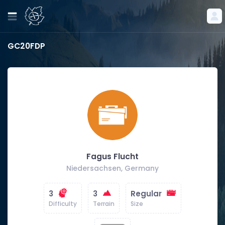
GC20FDP
Fagus Flucht
Niedersachsen, Germany
3
3
Regular
Difficulty
Terrain
Size