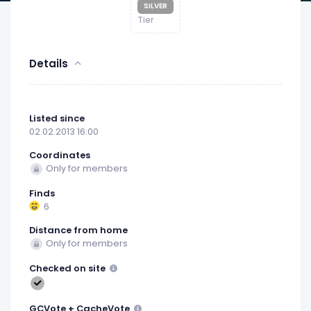
SILVER
Tier
Details
Listed since
02.02.2013 16:00
Coordinates
Only for members
Finds
6
Distance from home
Only for members
Checked on site
GCVote + CacheVote