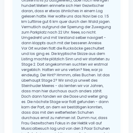
Ortskenntnis ja ausgeliefert), aber nach wenigen
hundert Metern erinnerte sich Herr Gezwitscher
daran, dass er etwas ähnliches in einem Log
gelesen hatte. Hier wollte uns das Navi bei ca. 1.5
km Luftlinie gut 6 km quer durch den Wald jagen.
Vermutlich aufgrund der Sperrung der Zuwegung
zum Parkplatz nach 22 Uhr. Neee, so nicht.
Umgedreht und mit Verstand selber navigiert -
dann klappts auch mit der besseren Anreise.
Vor Ort wurden flott die Rucksäcke geschultert
und los ging es. Die kryptische Skizze aus dem
Listing machte plötzlich Sinn und wir starteten zu
Stage 2. Dort angekommen suchten wir erstmal
vergeblich. Hatten wir uns vertan? Nee, war ja
eindeutig. Der Hint? Hmmm, alles Buchen. Ist das
überhaupt Stage 2? Wir sind ja unweit des
Steinhuder Meeres - da lernten wir vor Jahren,
dass man hier durchaus auch anders zählt.
Doch dann fanden wir die Dose und weiter ging
es. Die nächste Stage war flott gefunden - dann
kam der Part, an dem wir bestätigen konnten,
dass das mit den wetterfesten Schuhen
durchaus ernst zu nehmen ist. Dumm nur, dass
Frau Gezwitschers Fokus in der Hektik voll auf
Musicalbesuch lag und von den 3 Paar Schuhen