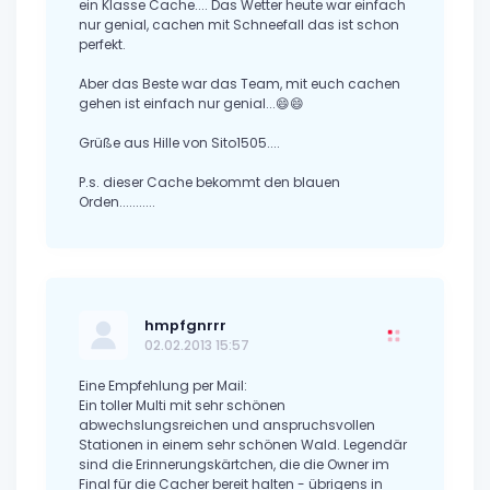
ein Klasse Cache.... Das Wetter heute war einfach
nur genial, cachen mit Schneefall das ist schon
perfekt.
Aber das Beste war das Team, mit euch cachen
gehen ist einfach nur genial...😄😄
Grüße aus Hille von Sito1505....
P.s. dieser Cache bekommt den blauen
Orden...........
hmpfgnrrr
02.02.2013 15:57
Eine Empfehlung per Mail:
Ein toller Multi mit sehr schönen
abwechslungsreichen und anspruchsvollen
Stationen in einem sehr schönen Wald. Legendär
sind die Erinnerungskärtchen, die die Owner im
Final für die Cacher bereit halten - übrigens in