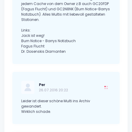
jedem Cache von dem Owner z.B auch GC20FDP
(Fagus Flucht) und GC2N8NK (Burn Notice-Barrys
Notizbuch). Alles Multis mit liebevoll gestalteten
Stationen.
Links:
Jack ist weg!
Burn Notice - Barrys Notizbuch
Fagus Flucht
Dr. Dosenskis Diamanten
Per
26.07.2016 20:22
Leider ist dieser schöne Multi ins Archiv
gewandert.
Wirklich schade.