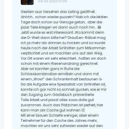
04.02.2022 01:06
Gestern aus Versehen das Listing geöffnet…
ähhhh… schon wieder puzzeln? Hab ich die letzten
Tage doch schon zur Genüge getan… aber die
paar Teile kriegen wir dann auch noch hin… 😂
Jetzt wurde es erst interessant…Wo kommt denn
der D-Wert dann bitte her? Draußen-Rätsel mag
ich ja mehr als drinnen zu hocken und so wurde
heute nach der Arbeit SirWolfen zum Mitkommen
verpflichtet und wir machten uns auf den Weg.
Vor Ort waren wir sehr erleichtert… hatten wir doch
schon mit einem Riesenandrang gerechnet.
Aber wir konnten ganz in Ruhe die
Schlosskombination ermitteln und dann mit
einem „Wow!“ den Schrankinhalt bestaunen 🥳
Da die Aufgabe eine Spezialität von SirWolfen ist,
konnte ich gar nicht so schnell gucken, wie er mir
den Zugang zum Gästebuch präsentierte.
Tolle Arbeit und passt alles sooo dolle gut
zusammen. Auch das Plätzchen ist perfekt, hier
kann man als Cache gut wohnen 🙃
Mit einer blauen Schleife weniger, aber einem
Teilnehmer für den Cache des Jahres mehr,
machten wir uns sehr zufrieden wieder auf den