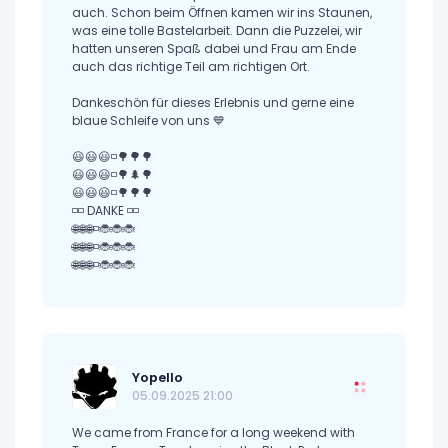
auch. Schon beim Öffnen kamen wir ins Staunen,
was eine tolle Bastelarbeit. Dann die Puzzelei, wir
hatten unseren Spaß dabei und Frau am Ende
auch das richtige Teil am richtigen Ort.
Dankeschön für dieses Erlebnis und gerne eine
blaue Schleife von uns 💙
😃😃😃◽🌳🌳🌳
😃😃😃◽🌳🌲🌳
😃😃😃◽🌳🌳🌳
◽◽ DANKE ◽◽
🌐🌐🌐◽🐞🐞🐞
🌐🌐🌐◽🐞🐞🐞
🌐🌐🌐◽🐞🐞🐞
Yopello
05.09.2025 21:00
We came from France for a long weekend with