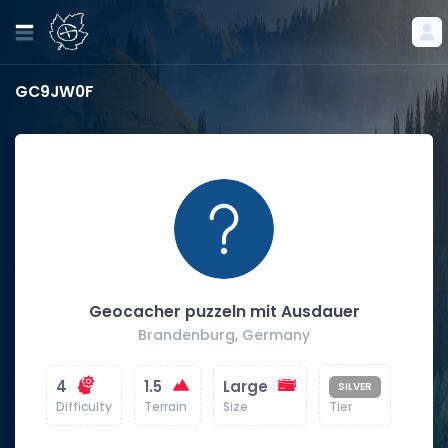
GC9JW0F
Geocacher puzzeln mit Ausdauer
Brandenburg, Germany
4
1.5
Large
SILVER
Difficulty
Terrain
Size
Tier