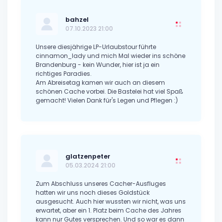
bahzel
07.10.2023 21:00
Unsere diesjährige LP-Urlaubstour führte
cinnamon_lady und mich Mal wieder ins schöne
Brandenburg - kein Wunder, hier ist ja ein
richtiges Paradies.
Am Abreisetag kamen wir auch an diesem
schönen Cache vorbei. Die Bastelei hat viel Spaß
gemacht! Vielen Dank für's Legen und Pflegen :)
glatzenpeter
05.03.2024 21:00
Zum Abschluss unseres Cacher-Ausfluges
hatten wir uns noch dieses Goldstück
ausgesucht. Auch hier wussten wir nicht, was uns
erwartet, aber ein 1. Platz beim Cache des Jahres
kann nur Gutes versprechen. Und so war es dann