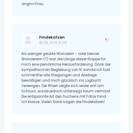
angro+Frau
Findekatzen
18.05.2014 21:00
Als weniger geübte Wanderin - oder besser:
Wandererin (?) war die Länge dieser Etappe für
mich eine persönliche Herausforderung. Dank der
sympathischen Begleitung von N. konnte ich fast
schmerzfrei alle Steigungen und Abstiege
bewältigen und mich glücklich ins Logbuch
verewigen. Der Rhein zeigte sich leider erst am
Schluss, wurde jedoch unterwegs kaum vermisst.
Die entspannte Art des Suchens mit Fotos fand
ich klasse. Vielen Dank sagen die Findekatzen!