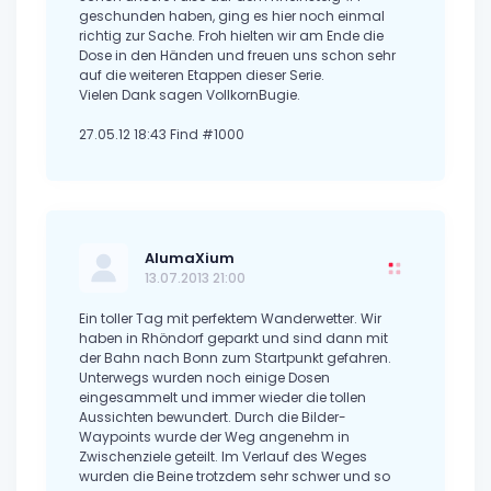
geschunden haben, ging es hier noch einmal
richtig zur Sache. Froh hielten wir am Ende die
Dose in den Händen und freuen uns schon sehr
auf die weiteren Etappen dieser Serie.
Vielen Dank sagen VollkornBugie.
27.05.12 18:43 Find #1000
AlumaXium
13.07.2013 21:00
Ein toller Tag mit perfektem Wanderwetter. Wir
haben in Rhöndorf geparkt und sind dann mit
der Bahn nach Bonn zum Startpunkt gefahren.
Unterwegs wurden noch einige Dosen
eingesammelt und immer wieder die tollen
Aussichten bewundert. Durch die Bilder-
Waypoints wurde der Weg angenehm in
Zwischenziele geteilt. Im Verlauf des Weges
wurden die Beine trotzdem sehr schwer und so