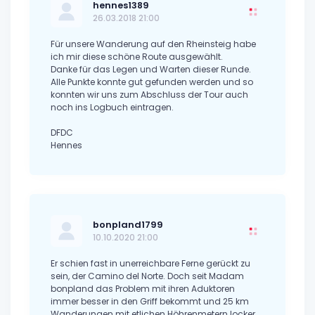
hennes1389
26.03.2018 21:00
Für unsere Wanderung auf den Rheinsteig habe
ich mir diese schöne Route ausgewählt.
Danke für das Legen und Warten dieser Runde.
Alle Punkte konnte gut gefunden werden und so
konnten wir uns zum Abschluss der Tour auch
noch ins Logbuch eintragen.
DFDC
Hennes
bonpland1799
10.10.2020 21:00
Er schien fast in unerreichbare Ferne gerückt zu
sein, der Camino del Norte. Doch seit Madam
bonpland das Problem mit ihren Aduktoren
immer besser in den Griff bekommt und 25 km
Wanderungen mit etlichen Höhrenmetern locker