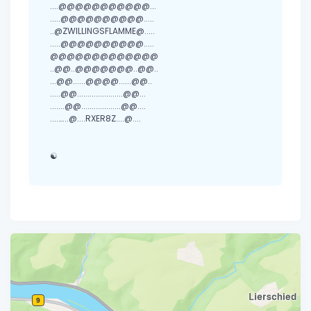
....@@@@@@@@@@@...
.....@@@@@@@@@@.....
..@ZWILLINGSFLAMME@.....
.....@@@@@@@@@@.....
@@@@@@@@@@@@@
..@@..@@@@@@@..@@..
...@@......@@@@......@@..
.....@@......................@@...
.......@@...................@@....
....…...@....RXER8Z....@....
☯