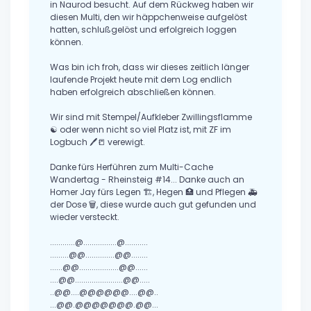
in Naurod besucht. Auf dem Rückweg haben wir
diesen Multi, den wir häppchenweise aufgelöst
hatten, schlußgelöst und erfolgreich loggen
können.
Was bin ich froh, dass wir dieses zeitlich länger
laufende Projekt heute mit dem Log endlich
haben erfolgreich abschließen können.
Wir sind mit Stempel/Aufkleber Zwillingsflamme
☯ oder wenn nicht so viel Platz ist, mit ZF im
Logbuch 🖊📒 verewigt.
Danke fürs Herführen zum Multi-Cache
Wandertag - Rheinsteig #14... Danke auch an
Homer Jay fürs Legen 🏗, Hegen 🏥 und Pflegen 🚑
der Dose 🗑, diese wurde auch gut gefunden und
wieder versteckt.
............@................@...........
.........@@..............@@........
......@@...................@@......
....@@.......................@@.....
..@@....@@@@@@....@@..
...@@.@@@@@@@.@@...