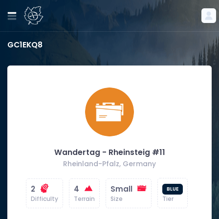
GC1EKQ8
Wandertag - Rheinsteig #11
Rheinland-Pfalz, Germany
2
4
Small
BLUE
Difficulty
Terrain
Size
Tier