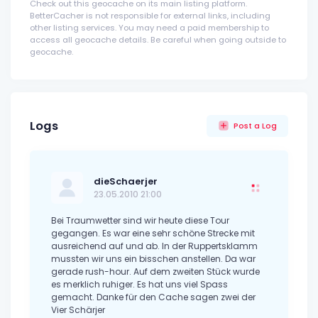
Check out this geocache on its main listing platform.
BetterCacher is not responsible for external links, including
other listing services. You may need a paid membership to
access all geocache details. Be careful when going outside to
geocache.
Logs
Post a Log
dieSchaerjer
23.05.2010 21:00
Bei Traumwetter sind wir heute diese Tour
gegangen. Es war eine sehr schöne Strecke mit
ausreichend auf und ab. In der Ruppertsklamm
mussten wir uns ein bisschen anstellen. Da war
gerade rush-hour. Auf dem zweiten Stück wurde
es merklich ruhiger. Es hat uns viel Spass
gemacht. Danke für den Cache sagen zwei der
Vier Schärjer