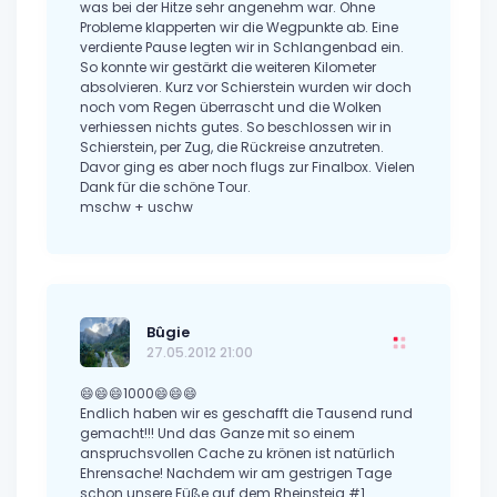
was bei der Hitze sehr angenehm war. Ohne
Probleme klapperten wir die Wegpunkte ab. Eine
verdiente Pause legten wir in Schlangenbad ein.
So konnte wir gestärkt die weiteren Kilometer
absolvieren. Kurz vor Schierstein wurden wir doch
noch vom Regen überrascht und die Wolken
verhiessen nichts gutes. So beschlossen wir in
Schierstein, per Zug, die Rückreise anzutreten.
Davor ging es aber noch flugs zur Finalbox. Vielen
Dank für die schöne Tour.
mschw + uschw
Bûgie
27.05.2012 21:00
😄😄😄1000😄😄😄
Endlich haben wir es geschafft die Tausend rund
gemacht!!! Und das Ganze mit so einem
anspruchsvollen Cache zu krönen ist natürlich
Ehrensache! Nachdem wir am gestrigen Tage
schon unsere Füße auf dem Rheinsteig #1