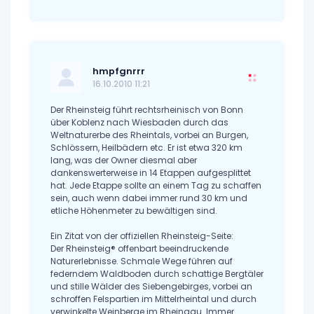
hmpfgnrrr
16.10.2010 11:21
Der Rheinsteig führt rechtsrheinisch von Bonn
über Koblenz nach Wiesbaden durch das
Weltnaturerbe des Rheintals, vorbei an Burgen,
Schlössern, Heilbädern etc. Er ist etwa 320 km
lang, was der Owner diesmal aber
dankenswerterweise in 14 Etappen aufgesplittet
hat. Jede Etappe sollte an einem Tag zu schaffen
sein, auch wenn dabei immer rund 30 km und
etliche Höhenmeter zu bewältigen sind.
Ein Zitat von der offiziellen Rheinsteig-Seite:
Der Rheinsteig® offenbart beeindruckende
Naturerlebnisse. Schmale Wege führen auf
federndem Waldboden durch schattige Bergtäler
und stille Wälder des Siebengebirges, vorbei an
schroffen Felspartien im Mittelrheintal und durch
verwinkelte Weinberge im Rheingau. Immer