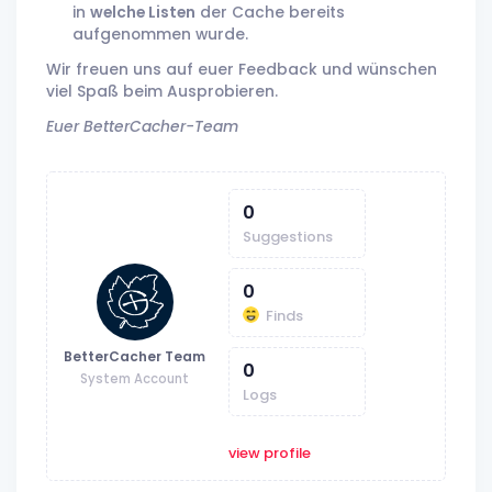
in
welche Listen
der Cache bereits
aufgenommen wurde.
Wir freuen uns auf euer Feedback und wünschen
viel Spaß beim Ausprobieren.
Euer BetterCacher-Team
0
Suggestions
0
Finds
BetterCacher Team
0
System Account
Logs
view profile