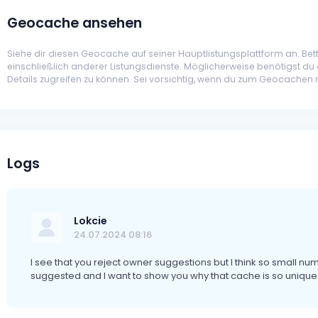
Geocache ansehen
Siehe dir diesen Geocache auf seiner Hauptlistungsplattform an. Better
einschließlich anderer Listungsdienste. Möglicherweise benötigst du 
Details zugreifen zu können. Sei vorsichtig, wenn du zum Geocachen
Logs
Lokcie
24.07.2024 08:16
I see that you reject owner suggestions but I think so small nu
suggested and I want to show you why that cache is so unique. 