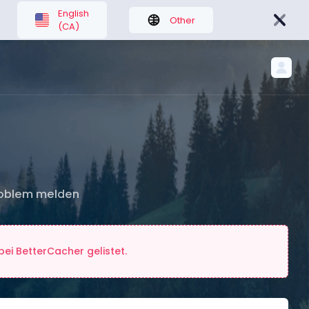
English
Other
(CA)
oblem melden
ei BetterCacher gelistet.