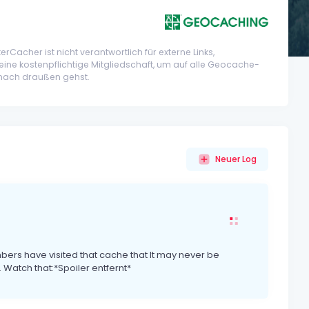
Cacher ist nicht verantwortlich für externe Links,
eine kostenpflichtige Mitgliedschaft, um auf alle Geocache-
 nach draußen gehst.
Neuer Log
mbers have visited that cache that It may never be
Watch that:*Spoiler entfernt*