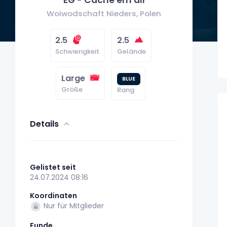
Woiwodschaft Nieders, Polen
2.5
2.5
Schwierigkeit
Gelände
Large
BLUE
Größe
Rang
Details
Gelistet seit
24.07.2024 08:16
Koordinaten
Nur für Mitglieder
Funde