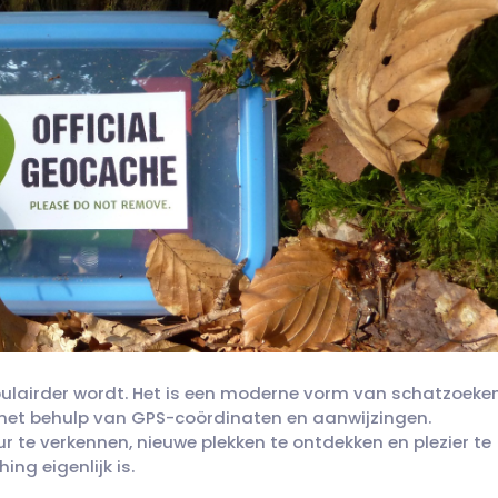
pulairder wordt. Het is een moderne vorm van schatzoeke
et behulp van GPS-coördinaten en aanwijzingen.
te verkennen, nieuwe plekken te ontdekken en plezier te
ing eigenlijk is.