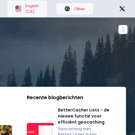
English
Other
(CA)
Recente blogberichten
BetterCacher Lists - de
nieuwe functie voor
efficiënt geocaching
Geocaching met
BetterCacher is een