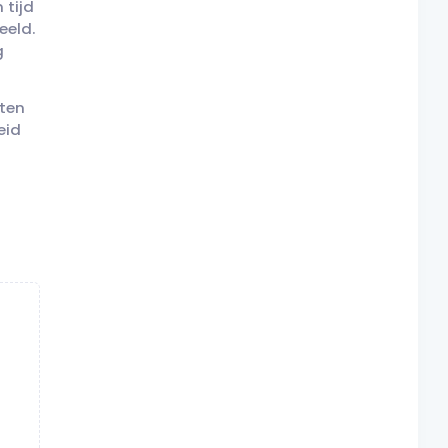
 tijd
eeld.
g
tten
eid